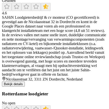
Gesloten
4.6
SAHiN Loodgietersbedrijf & cv monteur (CO gecertificeerd) is
gevestigd aan de Nicolaasstraat 32 in Dordrecht en komt in de
Google Places dataset naar voren als een professioneel en
klantgericht installatieteam met een hoge score (4,8 uit 51 reviews).
In de reviews vallen met name snelle inzet, duidelijke communicatie
en nette montage/vervanging van verwarmingscomponenten (zoals
radiatoren en CV-ketel) en bijkomende installatieklussen (o.a.
radiatorverwijdering, vaatwasser-/Quooker-installatie, leidingwerk
en het oplossen van lekkages) positief op. Aanvullend beeld vanuit
het toegestane online reviewlandschap (zoals Trustoo en Werkspot)
is overwegend gunstig, met hoge scores en meerdere tevreden
klantenervaringen, al vraagt men bij opdrachtverstrekking wel
aandacht om te verifiëren dat het juist om het juiste Sahin-
bedrijf/werkgever gaat in offerte en factuur.
Nicolaasstraat 32, 3311 ZN Dordrecht, Nederland
Bekijk details
Rotterdamse loodgieter
Nu open