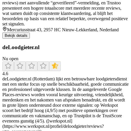
reviews) met aanvullende “geverifieerd”-vermelding, en Trustoo
presenteert een hogere totaalscore met meerdere recente reviews,
wat samen duidt op consistente klantwaardering, al blijft het
beoordelen op basis van een relatief beperkte, overwegend positieve
set signalen.
Mercuriusstraat 43, 2957 HC Nieuw-Lekkerland, Nederland
Bekijk details
deLoodgieter.nl
Nu open
4.6
deLoodgieter.nl (Rotterdam) lijkt een betrouwbare loodgietersdienst
met een sterke focus op snelle beschikbaarheid, goede communicatie
en professioneel uitgevoerde klussen. In de aangeleverde Google
Places-reviews worden vooral keurige uitvoering, vriendelijkheid,
meedenken en het nakomen van afspraken benadrukt, en dit wordt
in grote lijnen ondersteund door externe signalen: op Werkspot
scoort het bedrijf hoog (4,9/5) met positieve opmerkingen over
communicatie en vakmanschap, en op Trustpilot is de TrustScore
eveneens gunstig (4/5). ([werkspot.nl]
(https://www.werkspot.nl/profiel/deloodgieter/reviews?