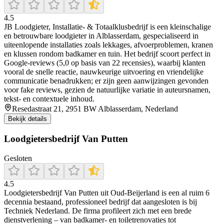
4.5
JB Loodgieter, Installatie‑ & Totaalklusbedrijf is een kleinschalige
en betrouwbare loodgieter in Alblasserdam, gespecialiseerd in
uiteenlopende installaties zoals lekkages, afvoerproblemen, kranen
en klussen rondom badkamer en tuin. Het bedrijf scoort perfect in
Google‑reviews (5,0 op basis van 22 recensies), waarbij klanten
vooral de snelle reactie, nauwkeurige uitvoering en vriendelijke
communicatie benadrukken; er zijn geen aanwijzingen gevonden
voor fake reviews, gezien de natuurlijke variatie in auteursnamen,
tekst- en contextuele inhoud.
Resedastraat 21, 2951 BW Alblasserdam, Nederland
Bekijk details
Loodgietersbedrijf Van Putten
Gesloten
4.5
Loodgietersbedrijf Van Putten uit Oud‑Beijerland is een al ruim 6
decennia bestaand, professioneel bedrijf dat aangesloten is bij
Techniek Nederland. De firma profileert zich met een brede
dienstverlening – van badkamer‑ en toiletrenovaties tot