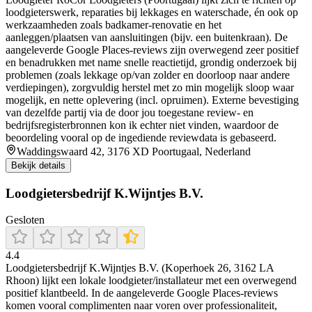
loodgieterswerk, reparaties bij lekkages en waterschade, én ook op
werkzaamheden zoals badkamer-renovatie en het
aanleggen/plaatsen van aansluitingen (bijv. een buitenkraan). De
aangeleverde Google Places-reviews zijn overwegend zeer positief
en benadrukken met name snelle reactietijd, grondig onderzoek bij
problemen (zoals lekkage op/van zolder en doorloop naar andere
verdiepingen), zorgvuldig herstel met zo min mogelijk sloop waar
mogelijk, en nette oplevering (incl. opruimen). Externe bevestiging
van dezelfde partij via de door jou toegestane review- en
bedrijfsregisterbronnen kon ik echter niet vinden, waardoor de
beoordeling vooral op de ingediende reviewdata is gebaseerd.
Waddingswaard 42, 3176 XD Poortugaal, Nederland
Bekijk details
Loodgietersbedrijf K.Wijntjes B.V.
Gesloten
4.4
Loodgietersbedrijf K.Wijntjes B.V. (Koperhoek 26, 3162 LA
Rhoon) lijkt een lokale loodgieter/installateur met een overwegend
positief klantbeeld. In de aangeleverde Google Places-reviews
komen vooral complimenten naar voren over professionaliteit,