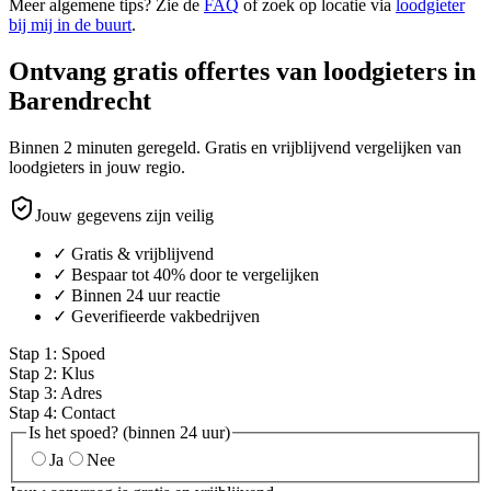
Meer algemene tips? Zie de
FAQ
of zoek op locatie via
loodgieter
bij mij in de buurt
.
Ontvang gratis offertes van loodgieters in
Barendrecht
Binnen 2 minuten geregeld. Gratis en vrijblijvend vergelijken van
loodgieters in jouw regio.
Jouw gegevens zijn veilig
✓ Gratis & vrijblijvend
✓ Bespaar tot 40% door te vergelijken
✓ Binnen 24 uur reactie
✓ Geverifieerde vakbedrijven
Stap
1
:
Spoed
Stap
2
:
Klus
Stap
3
:
Adres
Stap
4
:
Contact
Is het spoed? (binnen 24 uur)
Ja
Nee