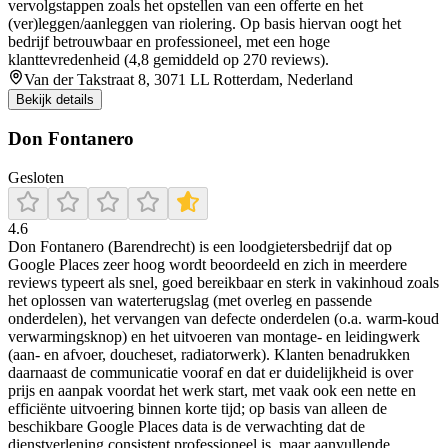
vervolgstappen zoals het opstellen van een offerte en het
(ver)leggen/aanleggen van riolering. Op basis hiervan oogt het
bedrijf betrouwbaar en professioneel, met een hoge
klanttevredenheid (4,8 gemiddeld op 270 reviews).
Van der Takstraat 8, 3071 LL Rotterdam, Nederland
Bekijk details
Don Fontanero
Gesloten
4.6
Don Fontanero (Barendrecht) is een loodgietersbedrijf dat op
Google Places zeer hoog wordt beoordeeld en zich in meerdere
reviews typeert als snel, goed bereikbaar en sterk in vakinhoud zoals
het oplossen van waterterugslag (met overleg en passende
onderdelen), het vervangen van defecte onderdelen (o.a. warm-koud
verwarmingsknop) en het uitvoeren van montage- en leidingwerk
(aan- en afvoer, doucheset, radiatorwerk). Klanten benadrukken
daarnaast de communicatie vooraf en dat er duidelijkheid is over
prijs en aanpak voordat het werk start, met vaak ook een nette en
efficiënte uitvoering binnen korte tijd; op basis van alleen de
beschikbare Google Places data is de verwachting dat de
dienstverlening consistent professioneel is, maar aanvullende