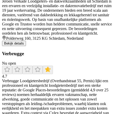
Jeroen Verkade Loodgieters‑ en dakwerkzaamheden uit Schiedam is
een ervaren en veelzijdig installatie- en dakrenovatiebedrijf met ruim
19 jaar werkervaring. De ondernemers bieden een breed scala aan
diensten, variërend van dakbedekking en lekkageherstel tot sanitair
en rioleringswerk. Op basis van onafhankelijke platformen als
Google en Trustoo worden hun heldere communicatie, snelle service
en nette uitvoering consequent geprezen. De beoordelingen
oordelen hen als betrouwbaar, professioneel en klantgericht.
Polderweg 160, 3125 KG Schiedam, Nederland
Bekijk details
Verbrugge
Nu open
4.7
Verbrugge Loodgietersbedrijf (Overhandstraat 55, Pernis) lijkt een
professioneel en klantgericht loodgietersbedrijf met een sterke
reputatie: de Google Places-beoordelingen (gemiddeld 4,9 over 25
reviews) noemen herhaaldelijk ervaren vakmanschap, nette
afwerking, goede communicatie en het oplossen van zowel
verstoppingen als leiding-/schadeproblemen, waarbij klanten ook
eerlijkheid en het meepakken van extra issues zonder extra kosten
waarderen. Extra context via Cylex bevestigt de aanwezigheid van