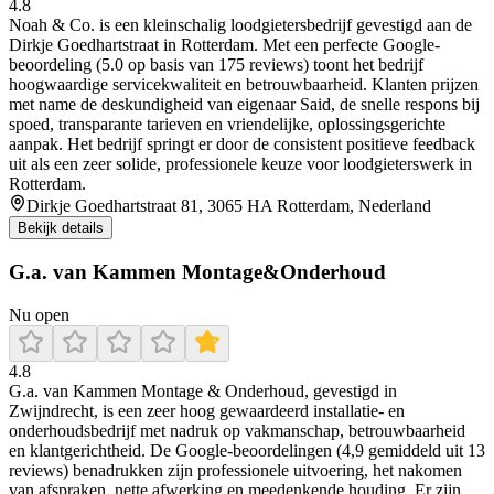
4.8
Noah & Co. is een kleinschalig loodgietersbedrijf gevestigd aan de
Dirkje Goedhartstraat in Rotterdam. Met een perfecte Google-
beoordeling (5.0 op basis van 175 reviews) toont het bedrijf
hoogwaardige servicekwaliteit en betrouwbaarheid. Klanten prijzen
met name de deskundigheid van eigenaar Said, de snelle respons bij
spoed, transparante tarieven en vriendelijke, oplossingsgerichte
aanpak. Het bedrijf springt er door de consistent positieve feedback
uit als een zeer solide, professionele keuze voor loodgieterswerk in
Rotterdam.
Dirkje Goedhartstraat 81, 3065 HA Rotterdam, Nederland
Bekijk details
G.a. van Kammen Montage&Onderhoud
Nu open
4.8
G.a. van Kammen Montage & Onderhoud, gevestigd in
Zwijndrecht, is een zeer hoog gewaardeerd installatie- en
onderhoudsbedrijf met nadruk op vakmanschap, betrouwbaarheid
en klantgerichtheid. De Google-beoordelingen (4,9 gemiddeld uit 13
reviews) benadrukken zijn professionele uitvoering, het nakomen
van afspraken, nette afwerking en meedenkende houding. Er zijn