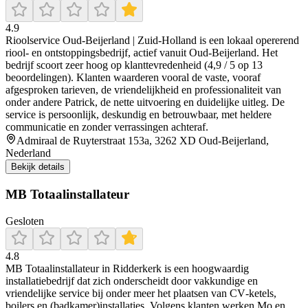
4.9
Rioolservice Oud‑Beijerland | Zuid‑Holland is een lokaal opererend
riool- en ontstoppingsbedrijf, actief vanuit Oud-Beijerland. Het
bedrijf scoort zeer hoog op klanttevredenheid (4,9 / 5 op 13
beoordelingen). Klanten waarderen vooral de vaste, vooraf
afgesproken tarieven, de vriendelijkheid en professionaliteit van
onder andere Patrick, de nette uitvoering en duidelijke uitleg. De
service is persoonlijk, deskundig en betrouwbaar, met heldere
communicatie en zonder verrassingen achteraf.
Admiraal de Ruyterstraat 153a, 3262 XD Oud-Beijerland,
Nederland
Bekijk details
MB Totaalinstallateur
Gesloten
4.8
MB Totaalinstallateur in Ridderkerk is een hoogwaardig
installatiebedrijf dat zich onderscheidt door vakkundige en
vriendelijke service bij onder meer het plaatsen van CV‑ketels,
boilers en (badkamer)installaties. Volgens klanten werken Mo en