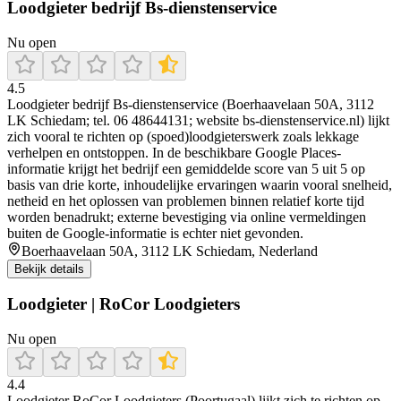
Loodgieter bedrijf Bs-dienstenservice
Nu open
4.5
Loodgieter bedrijf Bs-dienstenservice (Boerhaavelaan 50A, 3112
LK Schiedam; tel. 06 48644131; website bs-dienstenservice.nl) lijkt
zich vooral te richten op (spoed)loodgieterswerk zoals lekkage
verhelpen en ontstoppen. In de beschikbare Google Places-
informatie krijgt het bedrijf een gemiddelde score van 5 uit 5 op
basis van drie korte, inhoudelijke ervaringen waarin vooral snelheid,
netheid en het oplossen van problemen binnen relatief korte tijd
worden benadrukt; externe bevestiging via online vermeldingen
buiten de Google-informatie is echter niet gevonden.
Boerhaavelaan 50A, 3112 LK Schiedam, Nederland
Bekijk details
Loodgieter | RoCor Loodgieters
Nu open
4.4
Loodgieter RoCor Loodgieters (Poortugaal) lijkt zich te richten op