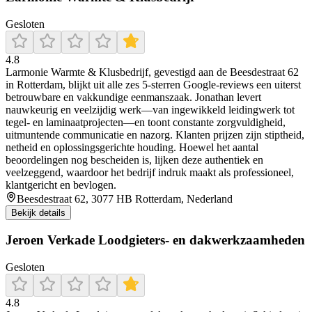
Gesloten
4.8
Larmonie Warmte & Klusbedrijf, gevestigd aan de Beesdestraat 62
in Rotterdam, blijkt uit alle zes 5‑sterren Google‑reviews een uiterst
betrouwbare en vakkundige eenmanszaak. Jonathan levert
nauwkeurig en veelzijdig werk—van ingewikkeld leidingwerk tot
tegel‐ en laminaatprojecten—en toont constante zorgvuldigheid,
uitmuntende communicatie en nazorg. Klanten prijzen zijn stiptheid,
netheid en oplossingsgerichte houding. Hoewel het aantal
beoordelingen nog bescheiden is, lijken deze authentiek en
veelzeggend, waardoor het bedrijf indruk maakt als professioneel,
klantgericht en bevlogen.
Beesdestraat 62, 3077 HB Rotterdam, Nederland
Bekijk details
Jeroen Verkade Loodgieters- en dakwerkzaamheden
Gesloten
4.8