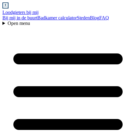
Loodgieters bij mij
Bij mij in de buurt
Badkamer calculator
Steden
Blog
FAQ
Open menu