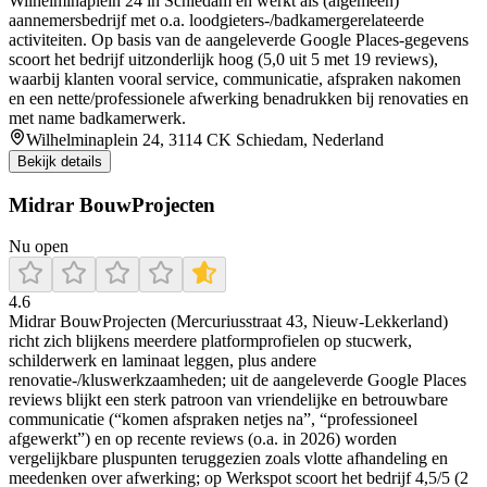
Wilhelminaplein 24 in Schiedam en werkt als (algemeen)
aannemersbedrijf met o.a. loodgieters-/badkamergerelateerde
activiteiten. Op basis van de aangeleverde Google Places-gegevens
scoort het bedrijf uitzonderlijk hoog (5,0 uit 5 met 19 reviews),
waarbij klanten vooral service, communicatie, afspraken nakomen
en een nette/professionele afwerking benadrukken bij renovaties en
met name badkamerwerk.
Wilhelminaplein 24, 3114 CK Schiedam, Nederland
Bekijk details
Midrar BouwProjecten
Nu open
4.6
Midrar BouwProjecten (Mercuriusstraat 43, Nieuw-Lekkerland)
richt zich blijkens meerdere platformprofielen op stucwerk,
schilderwerk en laminaat leggen, plus andere
renovatie-/kluswerkzaamheden; uit de aangeleverde Google Places
reviews blijkt een sterk patroon van vriendelijke en betrouwbare
communicatie (“komen afspraken netjes na”, “professioneel
afgewerkt”) en op recente reviews (o.a. in 2026) worden
vergelijkbare pluspunten teruggezien zoals vlotte afhandeling en
meedenken over afwerking; op Werkspot scoort het bedrijf 4,5/5 (2