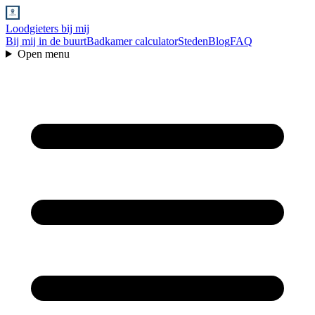
Loodgieters bij mij
Bij mij in de buurt
Badkamer calculator
Steden
Blog
FAQ
Open menu