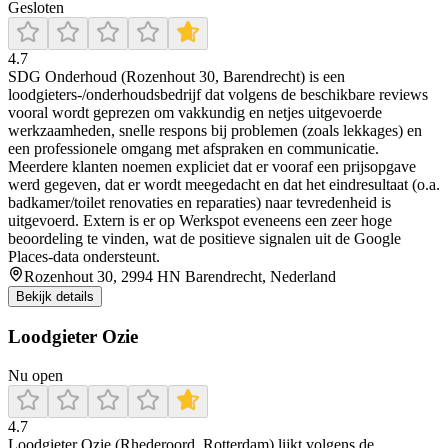
Gesloten
4.7
SDG Onderhoud (Rozenhout 30, Barendrecht) is een
loodgieters-/onderhoudsbedrijf dat volgens de beschikbare reviews
vooral wordt geprezen om vakkundig en netjes uitgevoerde
werkzaamheden, snelle respons bij problemen (zoals lekkages) en
een professionele omgang met afspraken en communicatie.
Meerdere klanten noemen expliciet dat er vooraf een prijsopgave
werd gegeven, dat er wordt meegedacht en dat het eindresultaat (o.a.
badkamer/toilet renovaties en reparaties) naar tevredenheid is
uitgevoerd. Extern is er op Werkspot eveneens een zeer hoge
beoordeling te vinden, wat de positieve signalen uit de Google
Places-data ondersteunt.
Rozenhout 30, 2994 HN Barendrecht, Nederland
Bekijk details
Loodgieter Ozie
Nu open
4.7
Loodgieter Ozie (Rhederoord, Rotterdam) lijkt volgens de