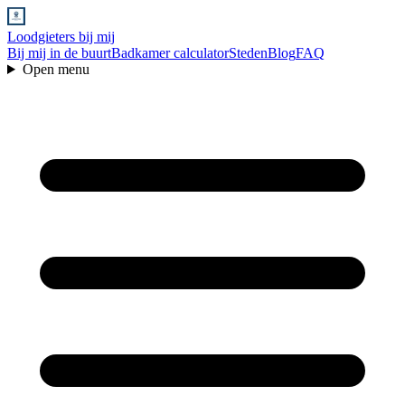
Loodgieters bij mij
Bij mij in de buurt
Badkamer calculator
Steden
Blog
FAQ
Open menu