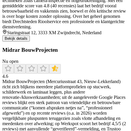
technieken zoals camera-inspectie en hogedrukreiniging. Met een
gemiddelde score van 4.8 (40 recensies) laat het bedrijf vooral
betrouwbaarheid en vakkennis zien, hoewel er één kritische review
is over hoge kosten zonder oplossing. Over het geheel genomen
biedt Drechtsteden Rioolservice een professionele en klantgerichte
dienstverlening.
Staringstraat 12, 3333 XM Zwijndrecht, Nederland
Bekijk details
Midrar BouwProjecten
Nu open
4.6
Midrar BouwProjecten (Mercuriusstraat 43, Nieuw-Lekkerland)
richt zich blijkens meerdere platformprofielen op stucwerk,
schilderwerk en laminaat leggen, plus andere
renovatie-/kluswerkzaamheden; uit de aangeleverde Google Places
reviews blijkt een sterk patroon van vriendelijke en betrouwbare
communicatie (“komen afspraken netjes na”, “professioneel
afgewerkt”) en op recente reviews (o.a. in 2026) worden
vergelijkbare pluspunten teruggezien zoals vlotte afhandeling en
meedenken over afwerking; op Werkspot scoort het bedrijf 4,5/5 (2
reviews) met aanvullende “geverifieerd”-vermelding, en Trustoo