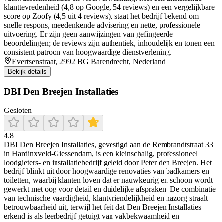
klanttevredenheid (4,8 op Google, 54 reviews) en een vergelijkbare
score op Zoofy (4,5 uit 4 reviews), staat het bedrijf bekend om
snelle respons, meedenkende advisering en nette, professionele
uitvoering. Er zijn geen aanwijzingen van gefingeerde
beoordelingen; de reviews zijn authentiek, inhoudelijk en tonen een
consistent patroon van hoogwaardige dienstverlening.
Evertsenstraat, 2992 BG Barendrecht, Nederland
Bekijk details
DBI Den Breejen Installaties
Gesloten
4.8
DBI Den Breejen Installaties, gevestigd aan de Rembrandtstraat 33
in Hardinxveld‑Giessendam, is een kleinschalig, professioneel
loodgieters‑ en installatiebedrijf geleid door Peter den Breejen. Het
bedrijf blinkt uit door hoogwaardige renovaties van badkamers en
toiletten, waarbij klanten loven dat er nauwkeurig en schoon wordt
gewerkt met oog voor detail en duidelijke afspraken. De combinatie
van technische vaardigheid, klantvriendelijkheid en nazorg straalt
betrouwbaarheid uit, terwijl het feit dat Den Breejen Installaties
erkend is als leerbedrijf getuigt van vakbekwaamheid en