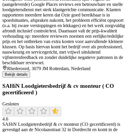
(aangeleverde) Google Places reviews een betrouwbare en snelle
loodgietersdienst met sterk klantgerichte communicatie. Klanten
rapporteren meerdere keren dat Ozie goed bereikbaar is in
spoedsituaties, afspraken nakomt, het probleem efficiënt opspoort
(o.a. bij zware verstoppingen en lekkages) en het werk zorgvuldig
afrondt inclusief controle/test. Daarnaast valt de prijs-kwaliteit
verhouding op: meerdere reviewers noemen een eerlijke/redelijke
prijs en het ontbreken van extra kosten voor aanvullende kleinere
klussen. Op basis hiervan komt het bedrijf over als professioneel,
nauwkeurig en servicegericht, met vrijwel uitsluitend
vijfsterrenfeedback en zonder duidelijke negatieve patronen in de
beschikbare reviewset.
Rhederoord, 3079 JM Rotterdam, Nederland
Bekijk details
SAHiN Loodgietersbedrijf & cv monteur ( CO
gecertificeerd )
Gesloten
4.6
SAHiN Loodgietersbedrijf & cv monteur (CO gecertificeerd) is
gevestigd aan de Nicolaasstraat 32 in Dordrecht en komt in de