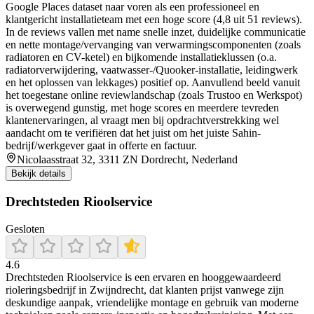
Google Places dataset naar voren als een professioneel en
klantgericht installatieteam met een hoge score (4,8 uit 51 reviews).
In de reviews vallen met name snelle inzet, duidelijke communicatie
en nette montage/vervanging van verwarmingscomponenten (zoals
radiatoren en CV-ketel) en bijkomende installatieklussen (o.a.
radiatorverwijdering, vaatwasser-/Quooker-installatie, leidingwerk
en het oplossen van lekkages) positief op. Aanvullend beeld vanuit
het toegestane online reviewlandschap (zoals Trustoo en Werkspot)
is overwegend gunstig, met hoge scores en meerdere tevreden
klantenervaringen, al vraagt men bij opdrachtverstrekking wel
aandacht om te verifiëren dat het juist om het juiste Sahin-
bedrijf/werkgever gaat in offerte en factuur.
Nicolaasstraat 32, 3311 ZN Dordrecht, Nederland
Bekijk details
Drechtsteden Rioolservice
Gesloten
4.6
Drechtsteden Rioolservice is een ervaren en hooggewaardeerd
rioleringsbedrijf in Zwijndrecht, dat klanten prijst vanwege zijn
deskundige aanpak, vriendelijke montage en gebruik van moderne