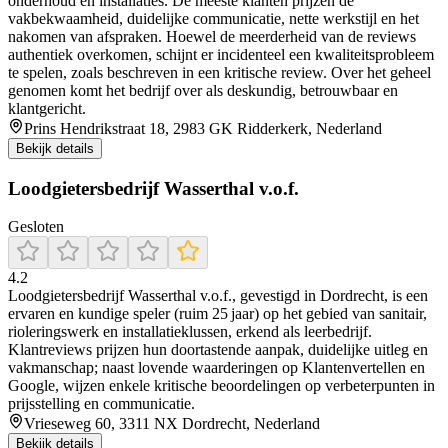
onderhoud en installaties. De meeste klanten prijzen de
vakbekwaamheid, duidelijke communicatie, nette werkstijl en het
nakomen van afspraken. Hoewel de meerderheid van de reviews
authentiek overkomen, schijnt er incidenteel een kwaliteitsprobleem
te spelen, zoals beschreven in een kritische review. Over het geheel
genomen komt het bedrijf over als deskundig, betrouwbaar en
klantgericht.
Prins Hendrikstraat 18, 2983 GK Ridderkerk, Nederland
Bekijk details
Loodgietersbedrijf Wasserthal v.o.f.
Gesloten
4.2
Loodgietersbedrijf Wasserthal v.o.f., gevestigd in Dordrecht, is een
ervaren en kundige speler (ruim 25 jaar) op het gebied van sanitair,
rioleringswerk en installatieklussen, erkend als leerbedrijf.
Klantreviews prijzen hun doortastende aanpak, duidelijke uitleg en
vakmanschap; naast lovende waarderingen op Klantenvertellen en
Google, wijzen enkele kritische beoordelingen op verbeterpunten in
prijsstelling en communicatie.
Vrieseweg 60, 3311 NX Dordrecht, Nederland
Bekijk details