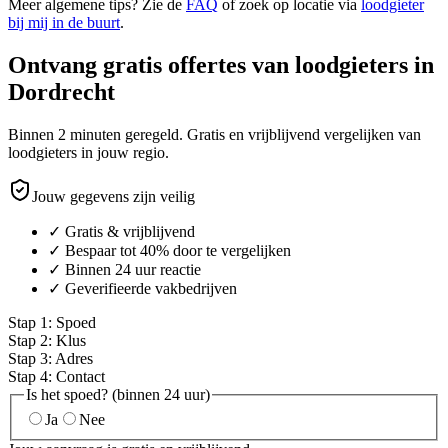
Meer algemene tips? Zie de
FAQ
of zoek op locatie via
loodgieter
bij mij in de buurt
.
Ontvang gratis offertes van loodgieters in
Dordrecht
Binnen 2 minuten geregeld. Gratis en vrijblijvend vergelijken van
loodgieters in jouw regio.
Jouw gegevens zijn veilig
✓ Gratis & vrijblijvend
✓ Bespaar tot 40% door te vergelijken
✓ Binnen 24 uur reactie
✓ Geverifieerde vakbedrijven
Stap
1
:
Spoed
Stap
2
:
Klus
Stap
3
:
Adres
Stap
4
:
Contact
Is het spoed? (binnen 24 uur)
Ja
Nee