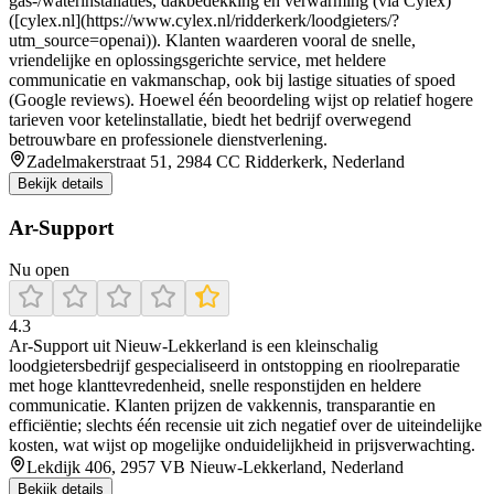
gas-/waterinstallaties, dakbedekking en verwarming (via Cylex)
([cylex.nl](https://www.cylex.nl/ridderkerk/loodgieters/?
utm_source=openai)). Klanten waarderen vooral de snelle,
vriendelijke en oplossingsgerichte service, met heldere
communicatie en vakmanschap, ook bij lastige situaties of spoed
(Google reviews). Hoewel één beoordeling wijst op relatief hogere
tarieven voor ketelinstallatie, biedt het bedrijf overwegend
betrouwbare en professionele dienstverlening.
Zadelmakerstraat 51, 2984 CC Ridderkerk, Nederland
Bekijk details
Ar-Support
Nu open
4.3
Ar‑Support uit Nieuw‑Lekkerland is een kleinschalig
loodgietersbedrijf gespecialiseerd in ontstopping en rioolreparatie
met hoge klanttevredenheid, snelle responstijden en heldere
communicatie. Klanten prijzen de vakkennis, transparantie en
efficiëntie; slechts één recensie uit zich negatief over de uiteindelijke
kosten, wat wijst op mogelijke onduidelijkheid in prijsverwachting.
Lekdijk 406, 2957 VB Nieuw-Lekkerland, Nederland
Bekijk details