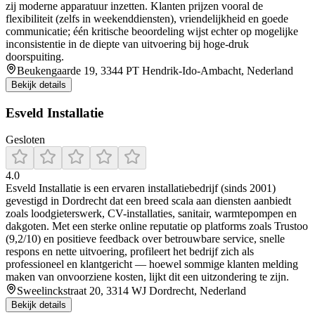
zij moderne apparatuur inzetten. Klanten prijzen vooral de
flexibiliteit (zelfs in weekenddiensten), vriendelijkheid en goede
communicatie; één kritische beoordeling wijst echter op mogelijke
inconsistentie in de diepte van uitvoering bij hoge-druk
doorspuiting.
Beukengaarde 19, 3344 PT Hendrik-Ido-Ambacht, Nederland
Bekijk details
Esveld Installatie
Gesloten
4.0
Esveld Installatie is een ervaren installatiebedrijf (sinds 2001)
gevestigd in Dordrecht dat een breed scala aan diensten aanbiedt
zoals loodgieterswerk, CV-installaties, sanitair, warmtepompen en
dakgoten. Met een sterke online reputatie op platforms zoals Trustoo
(9,2/10) en positieve feedback over betrouwbare service, snelle
respons en nette uitvoering, profileert het bedrijf zich als
professioneel en klantgericht — hoewel sommige klanten melding
maken van onvoorziene kosten, lijkt dit een uitzondering te zijn.
Sweelinckstraat 20, 3314 WJ Dordrecht, Nederland
Bekijk details