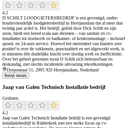
4.2
D SCHILT LOODGIETERSBEDRIJF is een gevestigd, on­der­
houds­vriendelijk loodgietersbedrijf in Heerjansdam dat al meer dan
twintig jaar actief is. Het bedrijf, geleid door Dick Schilt en zijn
zoon, biedt een breed scala aan diensten – van sanitair en cv-
installaties tot rioolwerk en badkamer- of keukenmontage – inclusief
spoed- en 24-uurs service. Hoewel het merendeel van klanten zeer
positief is over de vakkennis, punctualiteit en net afgewerkt werk, is
er minstens één duidelijke klacht over slordig werk en inefficiëntie.
Over het geheel genomen toont D Schilt zich betrouwbaar en
deskundig, met slechts incidentele uitvoering tekortkomingen.
Dorpsstraat 51, 2995 XD Heerjansdam, Nederland
Bekijk details
Jaap van Galen Technisch Installatie bedrijf
Gesloten
4.2
Jaap van Galen Technisch Installatie bedrijf is een gevestigd
installatiebedrijf in Ridderkerk met een sterke focus op cv-