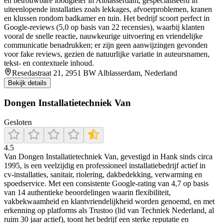
en betrouwbare loodgieter in Alblasserdam, gespecialiseerd in
uiteenlopende installaties zoals lekkages, afvoerproblemen, kranen
en klussen rondom badkamer en tuin. Het bedrijf scoort perfect in
Google‑reviews (5,0 op basis van 22 recensies), waarbij klanten
vooral de snelle reactie, nauwkeurige uitvoering en vriendelijke
communicatie benadrukken; er zijn geen aanwijzingen gevonden
voor fake reviews, gezien de natuurlijke variatie in auteursnamen,
tekst- en contextuele inhoud.
Resedastraat 21, 2951 BW Alblasserdam, Nederland
Bekijk details
Dongen Installatietechniek Van
Gesloten
4.5
Van Dongen Installatietechniek Van, gevestigd in Hank sinds circa
1995, is een veelzijdig en professioneel installatiebedrijf actief in
cv‑installaties, sanitair, riolering, dakbedekking, verwarming en
spoedservice. Met een consistente Google-rating van 4,7 op basis
van 14 authentieke beoordelingen waarin flexibiliteit,
vakbekwaamheid en klantvriendelijkheid worden genoemd, en met
erkenning op platforms als Trustoo (lid van Techniek Nederland, al
ruim 30 jaar actief), toont het bedrijf een sterke reputatie en