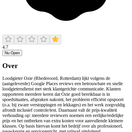
4.7
Nu Open
Over
Loodgieter Ozie (Rhederoord, Rotterdam) lijkt volgens de
(aangeleverde) Google Places reviews een betrouwbare en snelle
loodgietersdienst met sterk klantgerichte communicatie. Klanten
rapporteren meerdere keren dat Ozie goed bereikbaar is in
spoedsituaties, afspraken nakomt, het probleem efficiënt opspoort
(o.a. bij zware verstoppingen en lekkages) en het werk zorgvuldig
afrondt inclusief controle/test. Daarnaast valt de prijs-kwaliteit
verhouding op: meerdere reviewers noemen een eerlijke/redelijke
prijs en het ontbreken van extra kosten voor aanvullende kleinere
klussen. Op basis hiervan komt het bedrijf over als professioneel,
nauwkeurig en servicegericht, met vrijwel uitsluitend