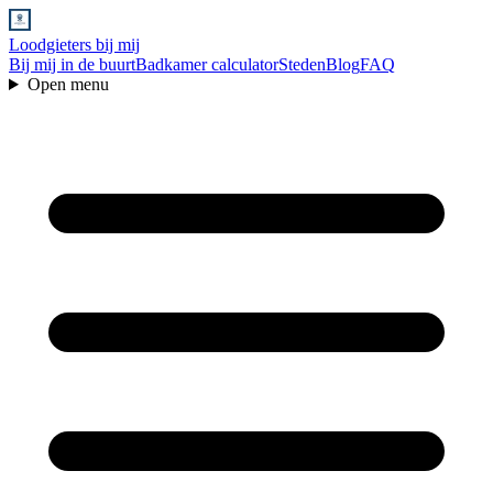
Loodgieters bij mij
Bij mij in de buurt
Badkamer calculator
Steden
Blog
FAQ
Open menu