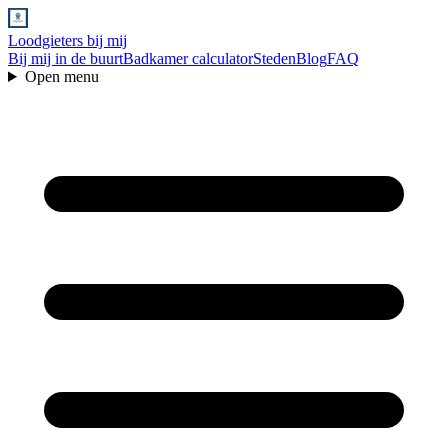
Loodgieters bij mij
Bij mij in de buurt
Badkamer calculator
Steden
Blog
FAQ
Open menu