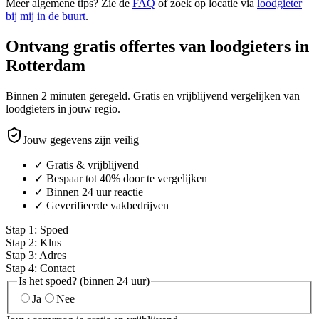
Meer algemene tips? Zie de
FAQ
of zoek op locatie via
loodgieter
bij mij in de buurt
.
Ontvang gratis offertes van loodgieters in
Rotterdam
Binnen 2 minuten geregeld. Gratis en vrijblijvend vergelijken van
loodgieters in jouw regio.
Jouw gegevens zijn veilig
✓ Gratis & vrijblijvend
✓ Bespaar tot 40% door te vergelijken
✓ Binnen 24 uur reactie
✓ Geverifieerde vakbedrijven
Stap
1
:
Spoed
Stap
2
:
Klus
Stap
3
:
Adres
Stap
4
:
Contact
Is het spoed? (binnen 24 uur)
Ja
Nee