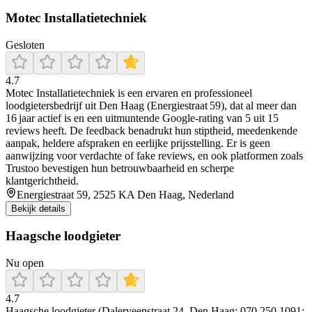
Motec Installatietechniek
Gesloten
4.7
Motec Installatietechniek is een ervaren en professioneel
loodgietersbedrijf uit Den Haag (Energiestraat 59), dat al meer dan
16 jaar actief is en een uitmuntende Google-rating van 5 uit 15
reviews heeft. De feedback benadrukt hun stiptheid, meedenkende
aanpak, heldere afspraken en eerlijke prijsstelling. Er is geen
aanwijzing voor verdachte of fake reviews, en ook platformen zoals
Trustoo bevestigen hun betrouwbaarheid en scherpe
klantgerichtheid.
Energiestraat 59, 2525 KA Den Haag, Nederland
Bekijk details
Haagsche loodgieter
Nu open
4.7
Haagsche loodgieter (Dalerveenstraat 24, Den Haag; 070 250 1091;