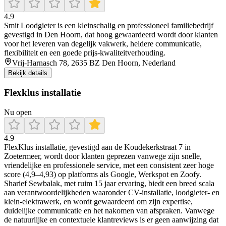
4.9
Smit Loodgieter is een kleinschalig en professioneel familiebedrijf
gevestigd in Den Hoorn, dat hoog gewaardeerd wordt door klanten
voor het leveren van degelijk vakwerk, heldere communicatie,
flexibiliteit en een goede prijs-kwaliteitverhouding.
Vrij-Harnasch 78, 2635 BZ Den Hoorn, Nederland
Bekijk details
Flexklus installatie
Nu open
4.9
FlexKlus installatie, gevestigd aan de Koudekerkstraat 7 in
Zoetermeer, wordt door klanten geprezen vanwege zijn snelle,
vriendelijke en professionele service, met een consistent zeer hoge
score (4,9–4,93) op platforms als Google, Werkspot en Zoofy.
Sharief Sewbalak, met ruim 15 jaar ervaring, biedt een breed scala
aan verantwoordelijkheden waaronder CV-installatie, loodgieter- en
klein-elektrawerk, en wordt gewaardeerd om zijn expertise,
duidelijke communicatie en het nakomen van afspraken. Vanwege
de natuurlijke en contextuele klantreviews is er geen aanwijzing dat