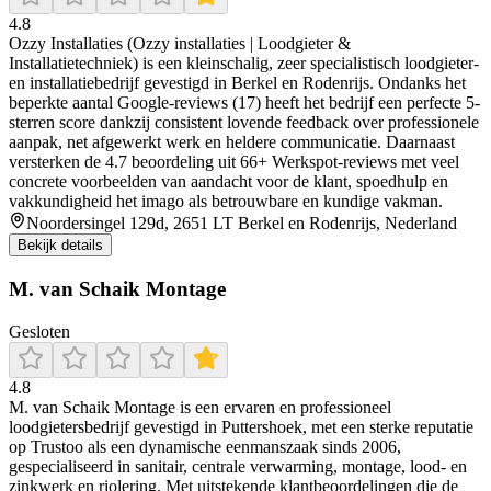
4.8
Ozzy Installaties (Ozzy installaties | Loodgieter &
Installatietechniek) is een kleinschalig, zeer specialistisch loodgieter-
en installatiebedrijf gevestigd in Berkel en Rodenrijs. Ondanks het
beperkte aantal Google-reviews (17) heeft het bedrijf een perfecte 5-
sterren score dankzij consistent lovende feedback over professionele
aanpak, net afgewerkt werk en heldere communicatie. Daarnaast
versterken de 4.7 beoordeling uit 66+ Werkspot-reviews met veel
concrete voorbeelden van aandacht voor de klant, spoedhulp en
vakkundigheid het imago als betrouwbare en kundige vakman.
Noordersingel 129d, 2651 LT Berkel en Rodenrijs, Nederland
Bekijk details
M. van Schaik Montage
Gesloten
4.8
M. van Schaik Montage is een ervaren en professioneel
loodgietersbedrijf gevestigd in Puttershoek, met een sterke reputatie
op Trustoo als een dynamische eenmanszaak sinds 2006,
gespecialiseerd in sanitair, centrale verwarming, montage, lood- en
zinkwerk en riolering. Met uitstekende klantbeoordelingen die de