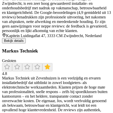
Zwijndrecht, is een zeer hoog gewaardeerd installatie- en
onderhoudsbedrijf met nadruk op vakmanschap, betrouwbaarheid
en klantgerichtheid. De Google-beoordelingen (4,9 gemiddeld uit 13
reviews) benadrukken zijn professionele uitvoering, het nakomen
van afspraken, nette afwerking en meedenkende houding. Er zijn
geen aanwijzingen voor neppe reviews: de feedback is gevarieerd,
persoonlijk en lijkt afkomstig van echte klanten.
Kapitein Luidingaflat 47, 3333 CM Zwijndrecht, Nederland
Bekijk details
Markus Techniek
Gesloten
4.8
Markus Techniek uit Zevenhuizen is een veelzijdig en ervaren
installatiebedrijf dat uitblinkt in zowel loodgieters- als
elektrotechnische werkzaamheden. Klanten prijzen de hoge mate
van professionaliteit, snelle respons – zelfs bij spoedklussen buiten
kantooruren – en het heldere, transparante contact zonder
onverwachte kosten. De eigenaar, Jos, wordt veelvuldig genoemd
als bekwaam, betrouwbaar en klantgericht, wat leidt tot een
opvallend hoge klanttevredenheid. De reviews zijn authentiek,