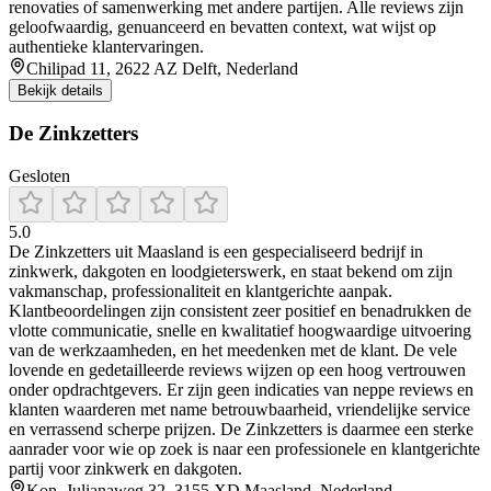
renovaties of samenwerking met andere partijen. Alle reviews zijn
geloofwaardig, genuanceerd en bevatten context, wat wijst op
authentieke klantervaringen.
Chilipad 11, 2622 AZ Delft, Nederland
Bekijk details
De Zinkzetters
Gesloten
5.0
De Zinkzetters uit Maasland is een gespecialiseerd bedrijf in
zinkwerk, dakgoten en loodgieterswerk, en staat bekend om zijn
vakmanschap, professionaliteit en klantgerichte aanpak.
Klantbeoordelingen zijn consistent zeer positief en benadrukken de
vlotte communicatie, snelle en kwalitatief hoogwaardige uitvoering
van de werkzaamheden, en het meedenken met de klant. De vele
lovende en gedetailleerde reviews wijzen op een hoog vertrouwen
onder opdrachtgevers. Er zijn geen indicaties van neppe reviews en
klanten waarderen met name betrouwbaarheid, vriendelijke service
en verrassend scherpe prijzen. De Zinkzetters is daarmee een sterke
aanrader voor wie op zoek is naar een professionele en klantgerichte
partij voor zinkwerk en dakgoten.
Kon. Julianaweg 32, 3155 XD Maasland, Nederland