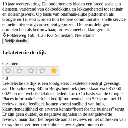
19 jaar werkervaring. De ondernemers bieden een breed scala aan
diensten, variërend van dakbedekking en lekkageherstel tot sanitair
en rioleringswerk. Op basis van onafhankelijke platformen als
Google en Trustoo worden hun heldere communicatie, snelle service
en nette uitvoering consequent geprezen. De beoordelingen
oordelen hen als betrouwbaar, professioneel en klantgericht.
Polderweg 160, 3125 KG Schiedam, Nederland
Bekijk details
Lekdetectie de dijk
Gesloten
4.8
Lekdetectie de dijk is een loodgieters-/lekdetectiebedrijf gevestigd
aan Dorsvloerweg 345 in Bergschenhoek (bereikbaar via 085 060
0027 en met website lekdetectiededijk.nl). Op basis van de Google
Places informatie heeft het bedrijf momenteel een 5,0 score met 11
reviews; in de feedback komen vooral snelheid van hulp,
klantvriendelijkheid en ervaren kennis/“heart for the business” terug.
Er zijn geen duidelijke negatieve signalen in de aangeleverde
reviews, maar door het beperkte aantal reviews en het ontbreken van
extra, direct verifieerbare online aanwezigheid binnen de