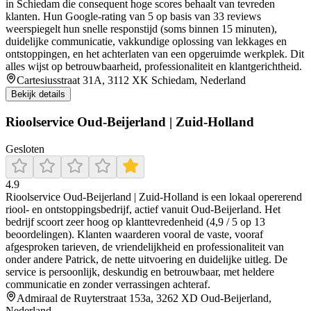
in Schiedam die consequent hoge scores behaalt van tevreden
klanten. Hun Google‑rating van 5 op basis van 33 reviews
weerspiegelt hun snelle responstijd (soms binnen 15 minuten),
duidelijke communicatie, vakkundige oplossing van lekkages en
ontstoppingen, en het achterlaten van een opgeruimde werkplek. Dit
alles wijst op betrouwbaarheid, professionaliteit en klantgerichtheid.
Cartesiusstraat 31A, 3112 XK Schiedam, Nederland
Bekijk details
Rioolservice Oud-Beijerland | Zuid-Holland
Gesloten
4.9
Rioolservice Oud‑Beijerland | Zuid‑Holland is een lokaal opererend
riool- en ontstoppingsbedrijf, actief vanuit Oud-Beijerland. Het
bedrijf scoort zeer hoog op klanttevredenheid (4,9 / 5 op 13
beoordelingen). Klanten waarderen vooral de vaste, vooraf
afgesproken tarieven, de vriendelijkheid en professionaliteit van
onder andere Patrick, de nette uitvoering en duidelijke uitleg. De
service is persoonlijk, deskundig en betrouwbaar, met heldere
communicatie en zonder verrassingen achteraf.
Admiraal de Ruyterstraat 153a, 3262 XD Oud-Beijerland,
Nederland