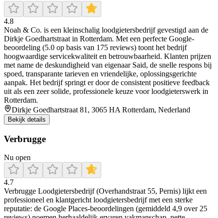
4.8
Noah & Co. is een kleinschalig loodgietersbedrijf gevestigd aan de
Dirkje Goedhartstraat in Rotterdam. Met een perfecte Google-
beoordeling (5.0 op basis van 175 reviews) toont het bedrijf
hoogwaardige servicekwaliteit en betrouwbaarheid. Klanten prijzen
met name de deskundigheid van eigenaar Said, de snelle respons bij
spoed, transparante tarieven en vriendelijke, oplossingsgerichte
aanpak. Het bedrijf springt er door de consistent positieve feedback
uit als een zeer solide, professionele keuze voor loodgieterswerk in
Rotterdam.
Dirkje Goedhartstraat 81, 3065 HA Rotterdam, Nederland
Bekijk details
Verbrugge
Nu open
4.7
Verbrugge Loodgietersbedrijf (Overhandstraat 55, Pernis) lijkt een
professioneel en klantgericht loodgietersbedrijf met een sterke
reputatie: de Google Places-beoordelingen (gemiddeld 4,9 over 25
reviews) noemen herhaaldelijk ervaren vakmanschap, nette