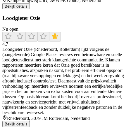
Kampenringweg 45D, 2803 PE Gouda, Nederland
Bekijk details
Loodgieter Ozie
Nu open
4.7
Loodgieter Ozie (Rhederoord, Rotterdam) lijkt volgens de
(aangeleverde) Google Places reviews een betrouwbare en snelle
loodgietersdienst met sterk klantgerichte communicatie. Klanten
rapporteren meerdere keren dat Ozie goed bereikbaar is in
spoedsituaties, afspraken nakomt, het probleem efficiënt opspoort
(o.a. bij zware verstoppingen en lekkages) en het werk zorgvuldig
afrondt inclusief controle/test. Daarnaast valt de prijs-kwaliteit
verhouding op: meerdere reviewers noemen een eerlijke/redelijke
prijs en het ontbreken van extra kosten voor aanvullende kleinere
klussen. Op basis hiervan komt het bedrijf over als professioneel,
nauwkeurig en servicegericht, met vrijwel uitsluitend
vijfsterrenfeedback en zonder duidelijke negatieve patronen in de
beschikbare reviewset.
Rhederoord, 3079 JM Rotterdam, Nederland
Bekijk details