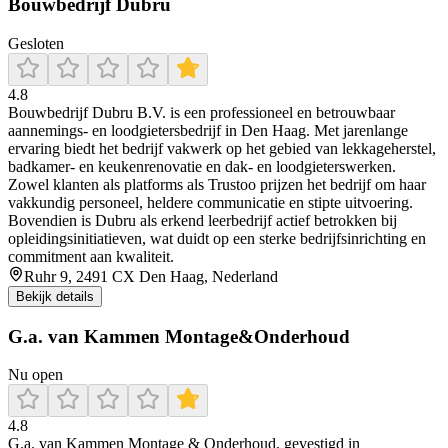
Bouwbedrijf Dubru
Gesloten
4.8
Bouwbedrijf Dubru B.V. is een professioneel en betrouwbaar
aannemings- en loodgietersbedrijf in Den Haag. Met jarenlange
ervaring biedt het bedrijf vakwerk op het gebied van lekkageherstel,
badkamer- en keukenrenovatie en dak- en loodgieterswerken.
Zowel klanten als platforms als Trustoo prijzen het bedrijf om haar
vakkundig personeel, heldere communicatie en stipte uitvoering.
Bovendien is Dubru als erkend leerbedrijf actief betrokken bij
opleidingsinitiatieven, wat duidt op een sterke bedrijfsinrichting en
commitment aan kwaliteit.
Ruhr 9, 2491 CX Den Haag, Nederland
Bekijk details
G.a. van Kammen Montage&Onderhoud
Nu open
4.8
G.a. van Kammen Montage & Onderhoud, gevestigd in