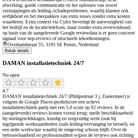
afwerking, goede communicatie en het oplossen van zowel
verstoppingen als leiding-/schadeproblemen, waarbij klanten ook
eerlijkheid en het meepakken van extra issues zonder extra kosten
waarderen. Extra context via Cylex bevestigt de aanwezigheid van
het bedrijf en de locatie/telefoon, maar zonder extra reviewinhoud;
op basis van de aangeleverde Google reviewdata is er geen concreet
signaal voor nep-reviews of structurele tekortkomingen.
Overhandstraat 55, 3195 SE Pernis, Nederland
Bekijk details
DAMAN installatietechniek 24/7
Nu open
4.7
DAMAN installatietechniek 24/7 (Philipsstraat 3 j, Zoetermeer) is
volgens de Google Places-profielscore een actieve
installatietechniek-partij met een 5.0 score op 92 reviews. In de
(aangeleverde) reviews komen vooral terug: snelle beschikbaarheid
bij storingen/lekkages, kundig en zorgvuldig werk (ook bij
ingrijpende werkzaamheden zoals leiding/vervanging en herstel), en
een nette werkwijze waarbij de omgeving schoon blijft. Over de
betrouwbaarheid en professionaliteit wijzen de reviews ook richting