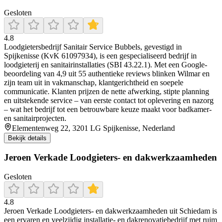
Gesloten
4.8
Loodgietersbedrijf Sanitair Service Bubbels, gevestigd in
Spijkenisse (KvK 61097934), is een gespecialiseerd bedrijf in
loodgieterij en sanitairinstallaties (SBI 43.22.1). Met een Google-
beoordeling van 4,9 uit 55 authentieke reviews blinken Wilmar en
zijn team uit in vakmanschap, klantgerichtheid en soepele
communicatie. Klanten prijzen de nette afwerking, stipte planning
en uitstekende service – van eerste contact tot oplevering en nazorg
– wat het bedrijf tot een betrouwbare keuze maakt voor badkamer-
en sanitairprojecten.
Elementenweg 22, 3201 LG Spijkenisse, Nederland
Bekijk details
Jeroen Verkade Loodgieters- en dakwerkzaamheden
Gesloten
4.8
Jeroen Verkade Loodgieters‑ en dakwerkzaamheden uit Schiedam is
een ervaren en veelzijdig installatie- en dakrenovatiebedrijf met ruim