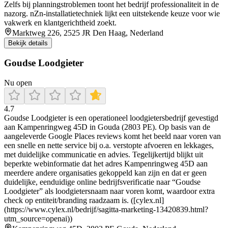
Zelfs bij planningstroblemen toont het bedrijf professionaliteit in de
nazorg. nZn‑installatietechniek lijkt een uitstekende keuze voor wie
vakwerk en klantgerichtheid zoekt.
Marktweg 226, 2525 JR Den Haag, Nederland
Bekijk details
Goudse Loodgieter
Nu open
4.7
Goudse Loodgieter is een operationeel loodgietersbedrijf gevestigd
aan Kampenringweg 45D in Gouda (2803 PE). Op basis van de
aangeleverde Google Places reviews komt het beeld naar voren van
een snelle en nette service bij o.a. verstopte afvoeren en lekkages,
met duidelijke communicatie en advies. Tegelijkertijd blijkt uit
beperkte webinformatie dat het adres Kampenringweg 45D aan
meerdere andere organisaties gekoppeld kan zijn en dat er geen
duidelijke, eenduidige online bedrijfsverificatie naar “Goudse
Loodgieter” als loodgietersnaam naar voren komt, waardoor extra
check op entiteit/branding raadzaam is. ([cylex.nl]
(https://www.cylex.nl/bedrijf/sagitta-marketing-13420839.html?
utm_source=openai))