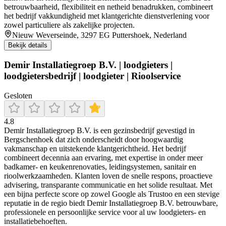
betrouwbaarheid, flexibiliteit en netheid benadrukken, combineert
het bedrijf vakkundigheid met klantgerichte dienstverlening voor
zowel particuliere als zakelijke projecten.
Nieuw Weverseinde, 3297 EG Puttershoek, Nederland
Bekijk details
Demir Installatiegroep B.V. | loodgieters |
loodgietersbedrijf | loodgieter | Rioolservice
Gesloten
4.8
Demir Installatiegroep B.V. is een gezinsbedrijf gevestigd in
Bergschenhoek dat zich onderscheidt door hoogwaardig
vakmanschap en uitstekende klantgerichtheid. Het bedrijf
combineert decennia aan ervaring, met expertise in onder meer
badkamer- en keukenrenovaties, leidingsystemen, sanitair en
rioolwerkzaamheden. Klanten loven de snelle respons, proactieve
advisering, transparante communicatie en het solide resultaat. Met
een bijna perfecte score op zowel Google als Trustoo en een stevige
reputatie in de regio biedt Demir Installatiegroep B.V. betrouwbare,
professionele en persoonlijke service voor al uw loodgieters- en
installatiebehoeften.