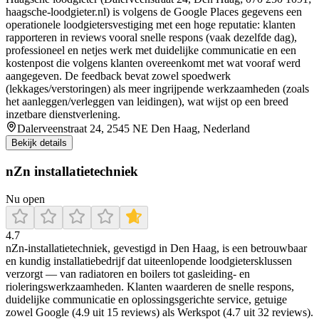
haagsche-loodgieter.nl) is volgens de Google Places gegevens een
operationele loodgietersvestiging met een hoge reputatie: klanten
rapporteren in reviews vooral snelle respons (vaak dezelfde dag),
professioneel en netjes werk met duidelijke communicatie en een
kostenpost die volgens klanten overeenkomt met wat vooraf werd
aangegeven. De feedback bevat zowel spoedwerk
(lekkages/verstoringen) als meer ingrijpende werkzaamheden (zoals
het aanleggen/verleggen van leidingen), wat wijst op een breed
inzetbare dienstverlening.
Dalerveenstraat 24, 2545 NE Den Haag, Nederland
Bekijk details
nZn installatietechniek
Nu open
4.7
nZn‑installatietechniek, gevestigd in Den Haag, is een betrouwbaar
en kundig installatiebedrijf dat uiteenlopende loodgietersklussen
verzorgt — van radiatoren en boilers tot gasleiding- en
rioleringswerkzaamheden. Klanten waarderen de snelle respons,
duidelijke communicatie en oplossingsgerichte service, getuige
zowel Google (4.9 uit 15 reviews) als Werkspot (4.7 uit 32 reviews).