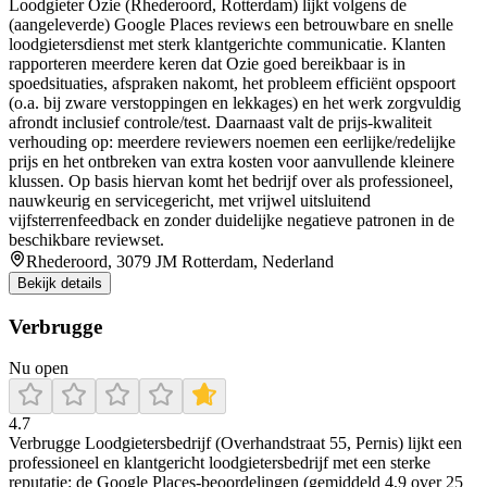
Loodgieter Ozie (Rhederoord, Rotterdam) lijkt volgens de
(aangeleverde) Google Places reviews een betrouwbare en snelle
loodgietersdienst met sterk klantgerichte communicatie. Klanten
rapporteren meerdere keren dat Ozie goed bereikbaar is in
spoedsituaties, afspraken nakomt, het probleem efficiënt opspoort
(o.a. bij zware verstoppingen en lekkages) en het werk zorgvuldig
afrondt inclusief controle/test. Daarnaast valt de prijs-kwaliteit
verhouding op: meerdere reviewers noemen een eerlijke/redelijke
prijs en het ontbreken van extra kosten voor aanvullende kleinere
klussen. Op basis hiervan komt het bedrijf over als professioneel,
nauwkeurig en servicegericht, met vrijwel uitsluitend
vijfsterrenfeedback en zonder duidelijke negatieve patronen in de
beschikbare reviewset.
Rhederoord, 3079 JM Rotterdam, Nederland
Bekijk details
Verbrugge
Nu open
4.7
Verbrugge Loodgietersbedrijf (Overhandstraat 55, Pernis) lijkt een
professioneel en klantgericht loodgietersbedrijf met een sterke
reputatie: de Google Places-beoordelingen (gemiddeld 4,9 over 25