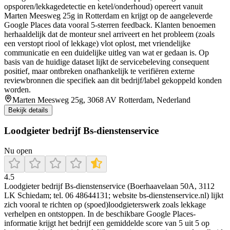
opsporen/lekkagedetectie en ketel/onderhoud) opereert vanuit
Marten Meesweg 25g in Rotterdam en krijgt op de aangeleverde
Google Places data vooral 5-sterren feedback. Klanten benoemen
herhaaldelijk dat de monteur snel arriveert en het probleem (zoals
een verstopt riool of lekkage) vlot oplost, met vriendelijke
communicatie en een duidelijke uitleg van wat er gedaan is. Op
basis van de huidige dataset lijkt de servicebeleving consequent
positief, maar ontbreken onafhankelijk te verifiëren externe
reviewbronnen die specifiek aan dit bedrijf/label gekoppeld konden
worden.
Marten Meesweg 25g, 3068 AV Rotterdam, Nederland
Bekijk details
Loodgieter bedrijf Bs-dienstenservice
Nu open
4.5
Loodgieter bedrijf Bs-dienstenservice (Boerhaavelaan 50A, 3112
LK Schiedam; tel. 06 48644131; website bs-dienstenservice.nl) lijkt
zich vooral te richten op (spoed)loodgieterswerk zoals lekkage
verhelpen en ontstoppen. In de beschikbare Google Places-
informatie krijgt het bedrijf een gemiddelde score van 5 uit 5 op