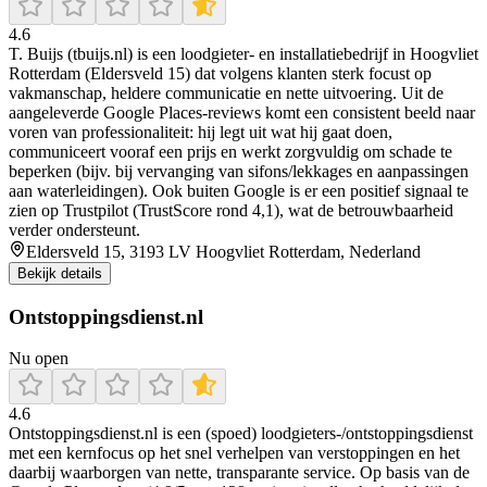
4.6
T. Buijs (tbuijs.nl) is een loodgieter- en installatiebedrijf in Hoogvliet
Rotterdam (Eldersveld 15) dat volgens klanten sterk focust op
vakmanschap, heldere communicatie en nette uitvoering. Uit de
aangeleverde Google Places-reviews komt een consistent beeld naar
voren van professionaliteit: hij legt uit wat hij gaat doen,
communiceert vooraf een prijs en werkt zorgvuldig om schade te
beperken (bijv. bij vervanging van sifons/lekkages en aanpassingen
aan waterleidingen). Ook buiten Google is er een positief signaal te
zien op Trustpilot (TrustScore rond 4,1), wat de betrouwbaarheid
verder ondersteunt.
Eldersveld 15, 3193 LV Hoogvliet Rotterdam, Nederland
Bekijk details
Ontstoppingsdienst.nl
Nu open
4.6
Ontstoppingsdienst.nl is een (spoed) loodgieters-/ontstoppingsdienst
met een kernfocus op het snel verhelpen van verstoppingen en het
daarbij waarborgen van nette, transparante service. Op basis van de