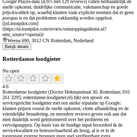
Google Places-data (4,9/5 met 129 reviews) vallen herhaaldelijk de
snelle opkomst, duidelijke communicatie, vakmanschap en goede
prijs-kwaliteit op, waarbij klanten vaak expliciet noemen dat er geen
poespas is en dat problemen vakkundig worden opgelost.
([nl.trustpilot.com]
(https://nl.trustpilot.com/review/ontstoppingsdienst.nl?
utm_source=openai))
Weena 690, 3012 CN Rotterdam, Nederland
Bekijk details
Rotterdamse loodgieter
Nu open
4.6
Rotterdamse loodgieter (Doctor Hekmanstraat 30, Rotterdam; 010
261 3295; rotterdamse-loodgieter.nl) lijkt een spoed- en
servicegerichte loodgieter met een sterke reputatie op Google:
klanten prijzen vooral de snelle opkomst, vlotte afhandeling en de
vriendelijke benadering, en meerdere reviews geven ook aan dat
men duidelijk werd geïnformeerd over het probleem en
vervolgstappen. Op basis van de huidige input beoordeel ik de
servicekwaliteit en betrouwbaarheid als hoog, al is er in de
toegestane externe bronnen geen snel verifieerbare extra