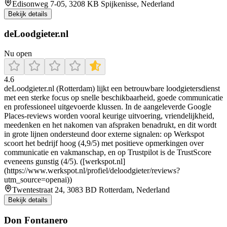
Edisonweg 7-05, 3208 KB Spijkenisse, Nederland
Bekijk details
deLoodgieter.nl
Nu open
4.6
deLoodgieter.nl (Rotterdam) lijkt een betrouwbare loodgietersdienst
met een sterke focus op snelle beschikbaarheid, goede communicatie
en professioneel uitgevoerde klussen. In de aangeleverde Google
Places-reviews worden vooral keurige uitvoering, vriendelijkheid,
meedenken en het nakomen van afspraken benadrukt, en dit wordt
in grote lijnen ondersteund door externe signalen: op Werkspot
scoort het bedrijf hoog (4,9/5) met positieve opmerkingen over
communicatie en vakmanschap, en op Trustpilot is de TrustScore
eveneens gunstig (4/5). ([werkspot.nl]
(https://www.werkspot.nl/profiel/deloodgieter/reviews?
utm_source=openai))
Twentestraat 24, 3083 BD Rotterdam, Nederland
Bekijk details
Don Fontanero