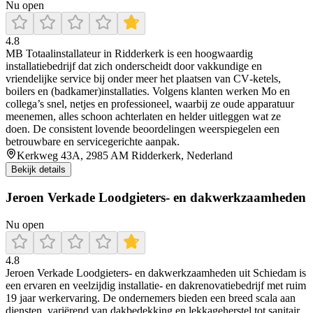
Nu open
4.8
MB Totaalinstallateur in Ridderkerk is een hoogwaardig
installatiebedrijf dat zich onderscheidt door vakkundige en
vriendelijke service bij onder meer het plaatsen van CV‑ketels,
boilers en (badkamer)installaties. Volgens klanten werken Mo en
collega’s snel, netjes en professioneel, waarbij ze oude apparatuur
meenemen, alles schoon achterlaten en helder uitleggen wat ze
doen. De consistent lovende beoordelingen weerspiegelen een
betrouwbare en servicegerichte aanpak.
Kerkweg 43A, 2985 AM Ridderkerk, Nederland
Bekijk details
Jeroen Verkade Loodgieters- en dakwerkzaamheden
Nu open
4.8
Jeroen Verkade Loodgieters‑ en dakwerkzaamheden uit Schiedam is
een ervaren en veelzijdig installatie- en dakrenovatiebedrijf met ruim
19 jaar werkervaring. De ondernemers bieden een breed scala aan
diensten, variërend van dakbedekking en lekkageherstel tot sanitair