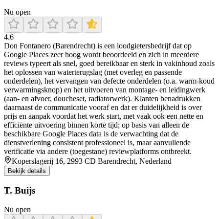
Nu open
4.6
Don Fontanero (Barendrecht) is een loodgietersbedrijf dat op
Google Places zeer hoog wordt beoordeeld en zich in meerdere
reviews typeert als snel, goed bereikbaar en sterk in vakinhoud zoals
het oplossen van waterterugslag (met overleg en passende
onderdelen), het vervangen van defecte onderdelen (o.a. warm-koud
verwarmingsknop) en het uitvoeren van montage- en leidingwerk
(aan- en afvoer, doucheset, radiatorwerk). Klanten benadrukken
daarnaast de communicatie vooraf en dat er duidelijkheid is over
prijs en aanpak voordat het werk start, met vaak ook een nette en
efficiënte uitvoering binnen korte tijd; op basis van alleen de
beschikbare Google Places data is de verwachting dat de
dienstverlening consistent professioneel is, maar aanvullende
verificatie via andere (toegestane) reviewplatforms ontbreekt.
Koperslagerij 16, 2993 CD Barendrecht, Nederland
Bekijk details
T. Buijs
Nu open