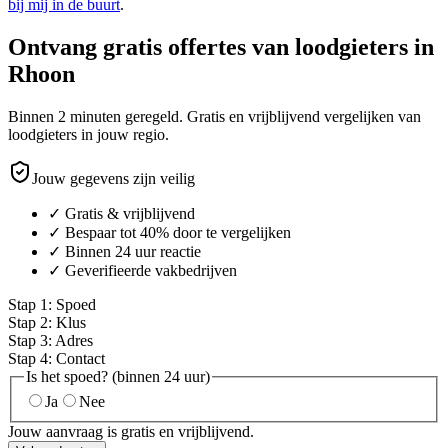
bij mij in de buurt
.
Ontvang gratis offertes van loodgieters in
Rhoon
Binnen 2 minuten geregeld. Gratis en vrijblijvend vergelijken van
loodgieters in jouw regio.
Jouw gegevens zijn veilig
✓ Gratis & vrijblijvend
✓ Bespaar tot 40% door te vergelijken
✓ Binnen 24 uur reactie
✓ Geverifieerde vakbedrijven
Stap
1
:
Spoed
Stap
2
:
Klus
Stap
3
:
Adres
Stap
4
:
Contact
Is het spoed? (binnen 24 uur)
Ja
Nee
Jouw aanvraag is gratis en vrijblijvend.