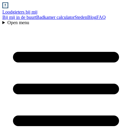
Loodgieters bij mij
Bij mij in de buurt
Badkamer calculator
Steden
Blog
FAQ
Open menu