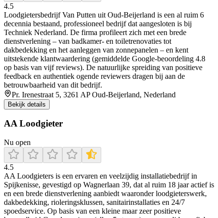
4.5
Loodgietersbedrijf Van Putten uit Oud‑Beijerland is een al ruim 6
decennia bestaand, professioneel bedrijf dat aangesloten is bij
Techniek Nederland. De firma profileert zich met een brede
dienstverlening – van badkamer‑ en toiletrenovaties tot
dakbedekking en het aanleggen van zonnepanelen – en kent
uitstekende klantwaardering (gemiddelde Google‑beoordeling 4.8
op basis van vijf reviews). De natuurlijke spreiding van positieve
feedback en authentiek ogende reviewers dragen bij aan de
betrouwbaarheid van dit bedrijf.
Pr. Irenestraat 5, 3261 AP Oud-Beijerland, Nederland
Bekijk details
AA Loodgieter
Nu open
4.5
AA Loodgieters is een ervaren en veelzijdig installatiebedrijf in
Spijkenisse, gevestigd op Wagnerlaan 39, dat al ruim 18 jaar actief is
en een brede dienstverlening aanbiedt waaronder loodgieterswerk,
dakbedekking, rioleringsklussen, sanitairinstallaties en 24/7
spoedservice. Op basis van een kleine maar zeer positieve