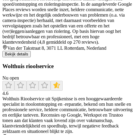
spoed/ontstopping en rioleringsinspectie. In de aangeleverde Google
Places reviews worden snelle inzet, heldere communicatie, nette
werkwijze en het degelijk onderbouwen van problemen (o.a. via
camera-inspectie) herhaald, met daarnaast voorbeelden van
vervolgstappen zoals het opstellen van een offerte en het
(ver)leggen/aanleggen van riolering. Op basis hiervan oogt het
bedrijf betrouwbaar en professioneel, met een hoge
klanttevredenheid (4,8 gemiddeld op 270 reviews).
Van der Takstraat 8, 3071 LL Rotterdam, Nederland
Bekijk details
Wolthuis rioolservice
Nu open
4.6
Wolthuis Rioolservice uit Spijkenisse is een hooggewaardeerde
specialist in rioolontstopping en -reparatie, bekend om hun snelle en
professionele service, heldere communicatie, betrouwbare uitvoering
en eerlijke tarieven. Recensies op Google, Werkspot en Trustoo
tonen aan dat klanten vaak lovend zijn over vakmanschap,
klantvriendelijkheid en spoedhulp, terwijl negatieve feedback
zeldzaam en situationeel blijkt te zijn.