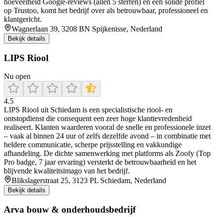
hoeveelheid Google-reviews (allen 5 sterren) en een solide profiel
op Trustoo, komt het bedrijf over als betrouwbaar, professioneel en
klantgericht.
Wagnerlaan 39, 3208 BN Spijkenisse, Nederland
Bekijk details
LIPS Riool
Nu open
4.5
LIPS Riool uit Schiedam is een specialistische riool- en
ontstopdienst die consequent een zeer hoge klanttevredenheid
realiseert. Klanten waarderen vooral de snelle en professionele inzet
– vaak al binnen 24 uur of zelfs dezelfde avond – in combinatie met
heldere communicatie, scherpe prijsstelling en vakkundige
afhandeling. De dichte samenwerking met platforms als Zoofy (Top
Pro badge, 7 jaar ervaring) versterkt de betrouwbaarheid en het
blijvende kwaliteitsimago van het bedrijf.
Blikslagerstraat 25, 3123 PL Schiedam, Nederland
Bekijk details
Arva bouw & onderhoudsbedrijf