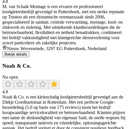
4.8
M. van Schaik Montage is een ervaren en professioneel
loodgietersbedrijf gevestigd in Puttershoek, met een sterke reputatie
op Trustoo als een dynamische eenmanszaak sinds 2006,
gespecialiseerd in sanitair, centrale verwarming, montage, lood- en
zinkwerk en riolering. Met uitstekende klantbeoordelingen die de
betrouwbaarheid, flexibiliteit en netheid benadrukken, combineert
het bedrijf vakkundigheid met klantgerichte dienstverlening voor
zowel particuliere als zakelijke projecten.
Nieuw Weverseinde, 3297 EG Puttershoek, Nederland
Bekijk details
Noah & Co.
Nu open
4.8
Noah & Co. is een kleinschalig loodgietersbedrijf gevestigd aan de
Dirkje Goedhartstraat in Rotterdam. Met een perfecte Google-
beoordeling (5.0 op basis van 175 reviews) toont het bedrijf
hoogwaardige servicekwaliteit en betrouwbaarheid. Klanten prijzen
met name de deskundigheid van eigenaar Said, de snelle respons bij
spoed, transparante tarieven en vriendelijke, oplossingsgerichte
aanpak. Het bedrijf springt er door de consistent positieve feedback