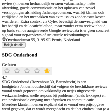
reviews) noemen herhaaldelijk ervaren vakmanschap, nette
afwerking, goede communicatie en het oplossen van zowel
verstoppingen als leiding-/schadeproblemen, waarbij klanten ook
eerlijkheid en het meepakken van extra issues zonder extra kosten
waarderen. Extra context via Cylex bevestigt de aanwezigheid van
het bedrijf en de locatie/telefoon, maar zonder extra reviewinhoud;
op basis van de aangeleverde Google reviewdata is er geen concreet
signaal voor nep-reviews of structurele tekortkomingen.
Overhandstraat 55, 3195 SE Pernis, Nederland
Bekijk details
SDG Onderhoud
Gesloten
4.7
SDG Onderhoud (Rozenhout 30, Barendrecht) is een
loodgieters-/onderhoudsbedrijf dat volgens de beschikbare reviews
vooral wordt geprezen om vakkundig en netjes uitgevoerde
werkzaamheden, snelle respons bij problemen (zoals lekkages) en
een professionele omgang met afspraken en communicatie.
Meerdere klanten noemen expliciet dat er vooraf een prijsopgave
werd gegeven, dat er wordt meegedacht en dat het eindresultaat (o.a.