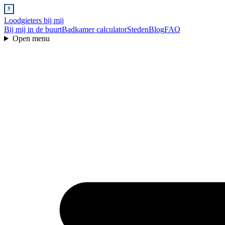
Loodgieters bij mij
Bij mij in de buurt
Badkamer calculator
Steden
Blog
FAQ
Open menu