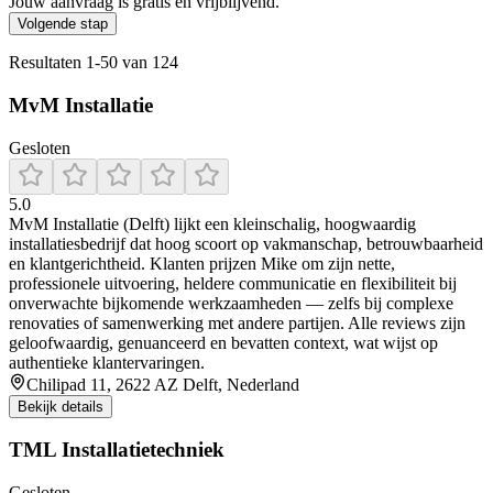
Jouw aanvraag is gratis en vrijblijvend.
Volgende stap
Resultaten
1
-
50
van
124
MvM Installatie
Gesloten
5.0
MvM Installatie (Delft) lijkt een kleinschalig, hoogwaardig
installatiesbedrijf dat hoog scoort op vakmanschap, betrouwbaarheid
en klantgerichtheid. Klanten prijzen Mike om zijn nette,
professionele uitvoering, heldere communicatie en flexibiliteit bij
onverwachte bijkomende werkzaamheden — zelfs bij complexe
renovaties of samenwerking met andere partijen. Alle reviews zijn
geloofwaardig, genuanceerd en bevatten context, wat wijst op
authentieke klantervaringen.
Chilipad 11, 2622 AZ Delft, Nederland
Bekijk details
TML Installatietechniek
Gesloten