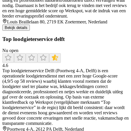
uitleg en professioneel handelen/onderdelen direct vervangen waar
nodig. Daarnaast is het bedrijf ook terug te vinden met veel reviews
en een hoge gemiddelde score op Werkspot, wat de indruk van een
breder ervaringsprofiel ondersteunt.
Louis Braillelaan 80, 2719 EK Zoetermeer, Nederland
Bekijk details
Top loodgieterservice delft
Nu open
4.6
Top loodgietersservice Delft (Poortweg 4-A, Delft) is een
operationele loodgietersdienst met een zeer hoge Google-score
(4,9/5 op 58 reviews) waarbij klanten vooral roemen dat de
loodgieter snel ter plaatse was, lekkages/leidingen correct
diagnosticeerde, professioneel en netjes werkte en duidelijk uitleg
gaf over de oorzaak en oplossing. Op basis van externe
klantfeedback op Werkspot (vergelijkbare merknaam “Top
loodgieterservice” in de regio) lijkt dit beeld consistent: daar wordt
de dienst eveneens hoog gewaardeerd en worden veel reviews
gevoed door concrete ervaringen met snelle reactie, vakmanschap en
transparante communicatie.
Poortweg 4-A, 2612 PA Delft, Nederland