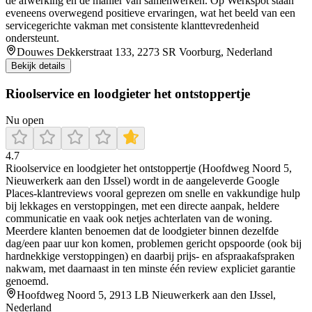
de afwerking en de manier van samenwerken. Op Werkspot staan
eveneens overwegend positieve ervaringen, wat het beeld van een
servicegerichte vakman met consistente klanttevredenheid
ondersteunt.
Douwes Dekkerstraat 133, 2273 SR Voorburg, Nederland
Bekijk details
Rioolservice en loodgieter het ontstoppertje
Nu open
4.7
Rioolservice en loodgieter het ontstoppertje (Hoofdweg Noord 5,
Nieuwerkerk aan den IJssel) wordt in de aangeleverde Google
Places-klantreviews vooral geprezen om snelle en vakkundige hulp
bij lekkages en verstoppingen, met een directe aanpak, heldere
communicatie en vaak ook netjes achterlaten van de woning.
Meerdere klanten benoemen dat de loodgieter binnen dezelfde
dag/een paar uur kon komen, problemen gericht opspoorde (ook bij
hardnekkige verstoppingen) en daarbij prijs- en afspraakafspraken
nakwam, met daarnaast in ten minste één review expliciet garantie
genoemd.
Hoofdweg Noord 5, 2913 LB Nieuwerkerk aan den IJssel,
Nederland