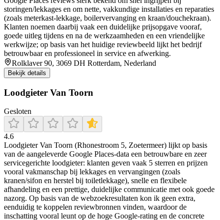
Google Places reviews sterk bekend om snel ingrijpen bij
storingen/lekkages en om nette, vakkundige installaties en reparaties
(zoals meterkast-lekkage, boilervervanging en kraan/douchekraan).
Klanten noemen daarbij vaak een duidelijke prijsopgave vooraf,
goede uitleg tijdens en na de werkzaamheden en een vriendelijke
werkwijze; op basis van het huidige reviewbeeld lijkt het bedrijf
betrouwbaar en professioneel in service en afwerking.
Rolklaver 90, 3069 DH Rotterdam, Nederland
Bekijk details
Loodgieter Van Toorn
Gesloten
4.6
Loodgieter Van Toorn (Rhonestroom 5, Zoetermeer) lijkt op basis
van de aangeleverde Google Places-data een betrouwbare en zeer
servicegerichte loodgieter: klanten geven vaak 5 sterren en prijzen
vooral vakmanschap bij lekkages en vervangingen (zoals
kranen/sifon en herstel bij toiletlekkage), snelle en flexibele
afhandeling en een prettige, duidelijke communicatie met ook goede
nazorg. Op basis van de webzoekresultaten kon ik geen extra,
eenduidig te koppelen reviewbronnen vinden, waardoor de
inschatting vooral leunt op de hoge Google-rating en de concrete