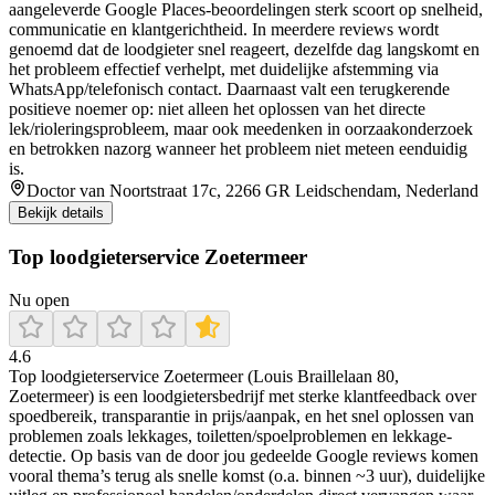
aangeleverde Google Places-beoordelingen sterk scoort op snelheid,
communicatie en klantgerichtheid. In meerdere reviews wordt
genoemd dat de loodgieter snel reageert, dezelfde dag langskomt en
het probleem effectief verhelpt, met duidelijke afstemming via
WhatsApp/telefonisch contact. Daarnaast valt een terugkerende
positieve noemer op: niet alleen het oplossen van het directe
lek/rioleringsprobleem, maar ook meedenken in oorzaakonderzoek
en betrokken nazorg wanneer het probleem niet meteen eenduidig
is.
Doctor van Noortstraat 17c, 2266 GR Leidschendam, Nederland
Bekijk details
Top loodgieterservice Zoetermeer
Nu open
4.6
Top loodgieterservice Zoetermeer (Louis Braillelaan 80,
Zoetermeer) is een loodgietersbedrijf met sterke klantfeedback over
spoedbereik, transparantie in prijs/aanpak, en het snel oplossen van
problemen zoals lekkages, toiletten/spoelproblemen en lekkage-
detectie. Op basis van de door jou gedeelde Google reviews komen
vooral thema’s terug als snelle komst (o.a. binnen ~3 uur), duidelijke