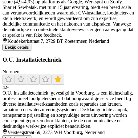
score (4,9–4,93) op platforms als Google, Werkspot en Zoofy.
Sharief Sewbalak, met ruim 15 jaar ervaring, biedt een breed scala
aan verantwoordelijkheden waaronder CV-installatie, loodgieter- en
klein-elektrawerk, en wordt gewaardeerd om zijn expertise,
duidelijke communicatie en het nakomen van afspraken. Vanwege
de natuurlijke en contextuele klantreviews is er geen aanwijzing dat
er sprake is van fake feedback.
Koudekerkstraat 7, 2729 BT Zoetermeer, Nederland
Bekijk details
O.U. Installatietechniek
Nu open
4.9
O.U. Installatietechniek, gevestigd in Voorburg, is een kleinschalig,
professioneel loodgietersbedrijf dat hoogwaardige service biedt bij
diverse installatiewerkzaamheden zoals reparaties aan kranen,
radiatoren en waterzuiveringssystemen. De klantgerichte aanpak,
transparante prijsstelling en zorgvuldige nette uitvoering worden
consequent geprezen door klanten, die de communicatieve en
deskundige werkwijze expliciet benadrukken.
Versteegstraat 69, 2273 WH Voorburg, Nederland