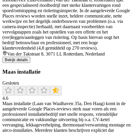
een gespecialiseerd rioolbedrijf met sterke klantervaringen rond
spoed/ontstopping en rioleringsinspectie. In de aangeleverde Google
Places reviews worden snelle inzet, heldere communicatie, nette
werkwijze en het degelijk onderbouwen van problemen (o.a. via
camera-inspectie) herhaald, met daarnaast voorbeelden van
vervolgstappen zoals het opstellen van een offerte en het
(ver)leggen/aanleggen van riolering. Op basis hiervan oogt het
bedrijf betrouwbaar en professioneel, met een hoge
klanttevredenheid (4,8 gemiddeld op 270 reviews).
Van der Takstraat 8, 3071 LL Rotterdam, Nederland
Bekijk details
Maas installatie
Gesloten
4.6
Maas installatie (Laan van Waalhaven 35a, Den Haag) komt in de
aangeleverde Google Places-reviews sterk naar voren als een
professioneel installatiebedrijf met snelle respons, vriendelijke
communicatie en vakkundige uitvoering bij o.a. CV-ketel
vervanging, lekkageverhelping, thermostaat/verwarming montage en
airco-installaties. Meerdere klanten beschrijven expliciet dat