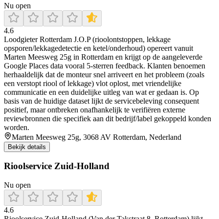
Nu open
4.6
Loodgieter Rotterdam J.O.P (rioolontstoppen, lekkage
opsporen/lekkagedetectie en ketel/onderhoud) opereert vanuit
Marten Meesweg 25g in Rotterdam en krijgt op de aangeleverde
Google Places data vooral 5-sterren feedback. Klanten benoemen
herhaaldelijk dat de monteur snel arriveert en het probleem (zoals
een verstopt riool of lekkage) vlot oplost, met vriendelijke
communicatie en een duidelijke uitleg van wat er gedaan is. Op
basis van de huidige dataset lijkt de servicebeleving consequent
positief, maar ontbreken onafhankelijk te verifiëren externe
reviewbronnen die specifiek aan dit bedrijf/label gekoppeld konden
worden.
Marten Meesweg 25g, 3068 AV Rotterdam, Nederland
Bekijk details
Rioolservice Zuid-Holland
Nu open
4.6
Rioolservice Zuid-Holland (Van der Takstraat 8, Rotterdam) lijkt