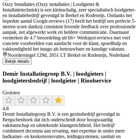
Ozzy Installaties (Ozzy installaties | Loodgieter &
Installatietechniek) is een kleinschalig, zeer specialistisch loodgieter-
en installatiebedrijf gevestigd in Berkel en Rodenrijs. Ondanks het
beperkte aantal Google-reviews (17) heeft het bedrijf een perfecte 5-
sterren score dankzij consistent lovende feedback over professionele
aanpak, net afgewerkt werk en heldere communicatie. Daarnaast
versterken de 4.7 beoordeling uit 66+ Werkspot-reviews met veel
concrete voorbeelden van aandacht voor de klant, spoedhulp en
vakkundigheid het imago als betrouwbare en kundige vakman.
Noordersingel 129d, 2651 LT Berkel en Rodenrijs, Nederland
Bekijk details
Demir Installatiegroep B.V. | loodgieters |
loodgietersbedrijf | loodgieter | Rioolservice
Gesloten
4.8
Demir Installatiegroep B.V. is een gezinsbedrijf gevestigd in
Bergschenhoek dat zich onderscheidt door hoogwaardig
vakmanschap en uitstekende klantgerichtheid. Het bedrijf
combineert decennia aan ervaring, met expertise in onder meer
badkamer- en keukenrenovaties, leidingsystemen, sanitair en