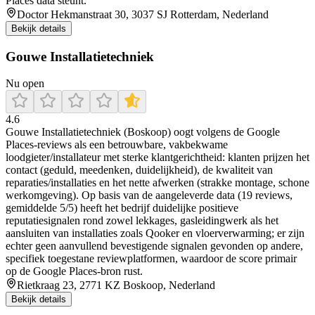
Places data steunt.
Doctor Hekmanstraat 30, 3037 SJ Rotterdam, Nederland
Bekijk details
Gouwe Installatietechniek
Nu open
4.6
Gouwe Installatietechniek (Boskoop) oogt volgens de Google
Places-reviews als een betrouwbare, vakbekwame
loodgieter/installateur met sterke klantgerichtheid: klanten prijzen het
contact (geduld, meedenken, duidelijkheid), de kwaliteit van
reparaties/installaties en het nette afwerken (strakke montage, schone
werkomgeving). Op basis van de aangeleverde data (19 reviews,
gemiddelde 5/5) heeft het bedrijf duidelijke positieve
reputatiesignalen rond zowel lekkages, gasleidingwerk als het
aansluiten van installaties zoals Qooker en vloerverwarming; er zijn
echter geen aanvullend bevestigende signalen gevonden op andere,
specifiek toegestane reviewplatformen, waardoor de score primair
op de Google Places-bron rust.
Rietkraag 23, 2771 KZ Boskoop, Nederland
Bekijk details