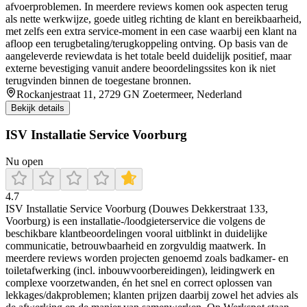
afvoerproblemen. In meerdere reviews komen ook aspecten terug
als nette werkwijze, goede uitleg richting de klant en bereikbaarheid,
met zelfs een extra service-moment in een case waarbij een klant na
afloop een terugbetaling/terugkoppeling ontving. Op basis van de
aangeleverde reviewdata is het totale beeld duidelijk positief, maar
externe bevestiging vanuit andere beoordelingssites kon ik niet
terugvinden binnen de toegestane bronnen.
Rockanjestraat 11, 2729 GN Zoetermeer, Nederland
Bekijk details
ISV Installatie Service Voorburg
Nu open
4.7
ISV Installatie Service Voorburg (Douwes Dekkerstraat 133,
Voorburg) is een installatie-/loodgieterservice die volgens de
beschikbare klantbeoordelingen vooral uitblinkt in duidelijke
communicatie, betrouwbaarheid en zorgvuldig maatwerk. In
meerdere reviews worden projecten genoemd zoals badkamer- en
toiletafwerking (incl. inbouwvoorbereidingen), leidingwerk en
complexe voorzetwanden, én het snel en correct oplossen van
lekkages/dakproblemen; klanten prijzen daarbij zowel het advies als