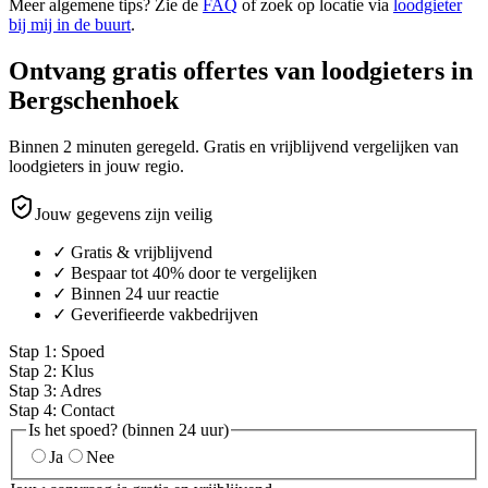
Meer algemene tips? Zie de
FAQ
of zoek op locatie via
loodgieter
bij mij in de buurt
.
Ontvang gratis offertes van loodgieters in
Bergschenhoek
Binnen 2 minuten geregeld. Gratis en vrijblijvend vergelijken van
loodgieters in jouw regio.
Jouw gegevens zijn veilig
✓ Gratis & vrijblijvend
✓ Bespaar tot 40% door te vergelijken
✓ Binnen 24 uur reactie
✓ Geverifieerde vakbedrijven
Stap
1
:
Spoed
Stap
2
:
Klus
Stap
3
:
Adres
Stap
4
:
Contact
Is het spoed? (binnen 24 uur)
Ja
Nee