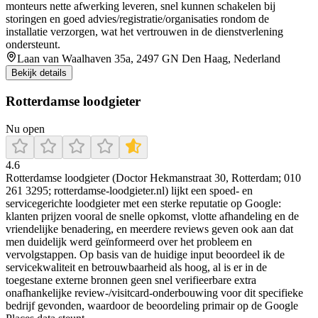
monteurs nette afwerking leveren, snel kunnen schakelen bij
storingen en goed advies/registratie/organisaties rondom de
installatie verzorgen, wat het vertrouwen in de dienstverlening
ondersteunt.
Laan van Waalhaven 35a, 2497 GN Den Haag, Nederland
Bekijk details
Rotterdamse loodgieter
Nu open
4.6
Rotterdamse loodgieter (Doctor Hekmanstraat 30, Rotterdam; 010
261 3295; rotterdamse-loodgieter.nl) lijkt een spoed- en
servicegerichte loodgieter met een sterke reputatie op Google:
klanten prijzen vooral de snelle opkomst, vlotte afhandeling en de
vriendelijke benadering, en meerdere reviews geven ook aan dat
men duidelijk werd geïnformeerd over het probleem en
vervolgstappen. Op basis van de huidige input beoordeel ik de
servicekwaliteit en betrouwbaarheid als hoog, al is er in de
toegestane externe bronnen geen snel verifieerbare extra
onafhankelijke review-/visitcard-onderbouwing voor dit specifieke
bedrijf gevonden, waardoor de beoordeling primair op de Google