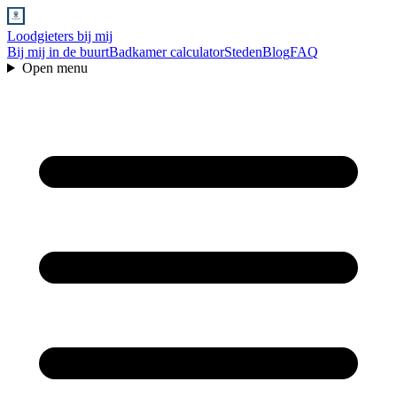
Loodgieters bij mij
Bij mij in de buurt
Badkamer calculator
Steden
Blog
FAQ
Open menu