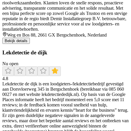
rioolwerkzaamheden. Klanten loven de snelle respons, proactieve
advisering, transparante communicatie en het solide resultaat. Met
een bijna perfecte score op zowel Google als Trustoo en een stevige
reputatie in de regio biedt Demir Installatiegroep B.V. betrouwbare,
professionele en persoonlijke service voor al uw loodgieters- en
installatiebehoeften.
Weg en Bos 88, 2661 GX Bergschenhoek, Nederland
Bekijk details
Lekdetectie de dijk
Nu open
4.8
Lekdetectie de dijk is een loodgieters-/lekdetectiebedrijf gevestigd
aan Dorsvloerweg 345 in Bergschenhoek (bereikbaar via 085 060
0027 en met website lekdetectiededijk.nl). Op basis van de Google
Places informatie heeft het bedrijf momenteel een 5,0 score met 11
reviews; in de feedback komen vooral snelheid van hulp,
klantvriendelijkheid en ervaren kennis/“heart for the business” terug.
Er zijn geen duidelijke negatieve signalen in de aangeleverde
reviews, maar door het beperkte aantal reviews en het ontbreken van
extra, direct verifieerbare online aanwezigheid binnen de