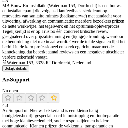
4.3
MB Bouw En Installatie (Waterman 153, Dordrecht) is een bouw-
en installatiepartij die volgens klantfeedback sterk leunt op
renovaties van sanitaire ruimtes (badkamer/wc) met aandacht voor
uitvoering, afwerking en communicatie: meerdere bezoekers prijzen
de nette werkwijze, het tegelwerk en het opruimen/opleverproces.
Tegelijkertijd is er op Trustoo één concreet kritische review
gesignaleerd over prijs/afstemming en (tijdige) afronding, waardoor
de beoordeling niet maximaal wordt. Over de totale signalen lijkt het
bedrijf in de kern professioneel en servicegericht, maar met de
kanttekening dat beperkt aantal reviews en een negatieve uitschieter
verdere zekerheid vraagt.
Waterman 153, 3328 RJ Dordrecht, Nederland
Bekijk details
Ar-Support
Nu open
4.3
Ar‑Support uit Nieuw‑Lekkerland is een kleinschalig
loodgietersbedrijf gespecialiseerd in ontstopping en rioolreparatie
met hoge klanttevredenheid, snelle responstijden en heldere
communicatie. Klanten prijzen de vakkennis, transparantie en