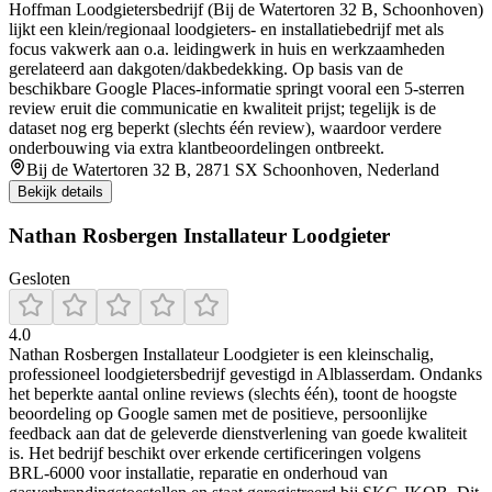
Hoffman Loodgietersbedrijf (Bij de Watertoren 32 B, Schoonhoven)
lijkt een klein/regionaal loodgieters- en installatiebedrijf met als
focus vakwerk aan o.a. leidingwerk in huis en werkzaamheden
gerelateerd aan dakgoten/dakbedekking. Op basis van de
beschikbare Google Places-informatie springt vooral een 5-sterren
review eruit die communicatie en kwaliteit prijst; tegelijk is de
dataset nog erg beperkt (slechts één review), waardoor verdere
onderbouwing via extra klantbeoordelingen ontbreekt.
Bij de Watertoren 32 B, 2871 SX Schoonhoven, Nederland
Bekijk details
Nathan Rosbergen Installateur Loodgieter
Gesloten
4.0
Nathan Rosbergen Installateur Loodgieter is een kleinschalig,
professioneel loodgietersbedrijf gevestigd in Alblasserdam. Ondanks
het beperkte aantal online reviews (slechts één), toont de hoogste
beoordeling op Google samen met de positieve, persoonlijke
feedback aan dat de geleverde dienstverlening van goede kwaliteit
is. Het bedrijf beschikt over erkende certificeringen volgens
BRL‑6000 voor installatie, reparatie en onderhoud van