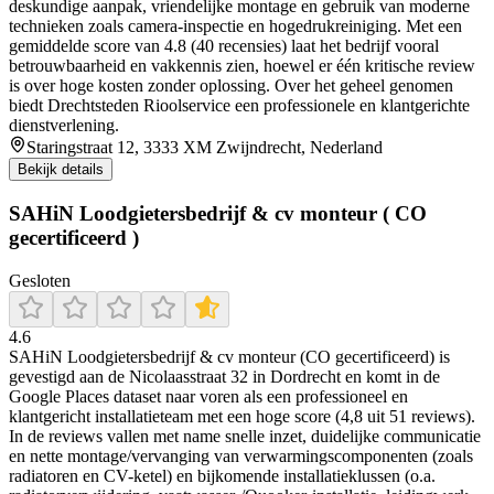
deskundige aanpak, vriendelijke montage en gebruik van moderne
technieken zoals camera-inspectie en hogedrukreiniging. Met een
gemiddelde score van 4.8 (40 recensies) laat het bedrijf vooral
betrouwbaarheid en vakkennis zien, hoewel er één kritische review
is over hoge kosten zonder oplossing. Over het geheel genomen
biedt Drechtsteden Rioolservice een professionele en klantgerichte
dienstverlening.
Staringstraat 12, 3333 XM Zwijndrecht, Nederland
Bekijk details
SAHiN Loodgietersbedrijf & cv monteur ( CO
gecertificeerd )
Gesloten
4.6
SAHiN Loodgietersbedrijf & cv monteur (CO gecertificeerd) is
gevestigd aan de Nicolaasstraat 32 in Dordrecht en komt in de
Google Places dataset naar voren als een professioneel en
klantgericht installatieteam met een hoge score (4,8 uit 51 reviews).
In de reviews vallen met name snelle inzet, duidelijke communicatie
en nette montage/vervanging van verwarmingscomponenten (zoals
radiatoren en CV-ketel) en bijkomende installatieklussen (o.a.