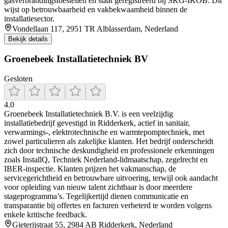
gasverbrandingstoestellen en staat geregistreerd bij SKG‑IKOB. Dit
wijst op betrouwbaarheid en vakbekwaamheid binnen de
installatiesector.
Vondellaan 117, 2951 TR Alblasserdam, Nederland
Bekijk details
Groenebeek Installatietechniek BV
Gesloten
4.0
Groenebeek Installatietechniek B.V. is een veelzijdig
installatiebedrijf gevestigd in Ridderkerk, actief in sanitair,
verwarmings-, elektrotechnische en warmtepomptechniek, met
zowel particulieren als zakelijke klanten. Het bedrijf onderscheidt
zich door technische deskundigheid en professionele erkenningen
zoals InstallQ, Techniek Nederland-lidmaatschap, zegelrecht en
IBER-inspectie. Klanten prijzen het vakmanschap, de
servicegerichtheid en betrouwbare uitvoering, terwijl ook aandacht
voor opleiding van nieuw talent zichtbaar is door meerdere
stageprogramma’s. Tegelijkertijd dienen communicatie en
transparantie bij offertes en facturen verbeterd te worden volgens
enkele kritische feedback.
Gieterijstraat 55, 2984 AB Ridderkerk, Nederland