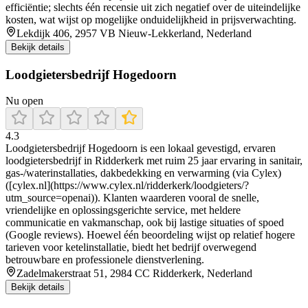
efficiëntie; slechts één recensie uit zich negatief over de uiteindelijke
kosten, wat wijst op mogelijke onduidelijkheid in prijsverwachting.
Lekdijk 406, 2957 VB Nieuw-Lekkerland, Nederland
Bekijk details
Loodgietersbedrijf Hogedoorn
Nu open
4.3
Loodgietersbedrijf Hogedoorn is een lokaal gevestigd, ervaren
loodgietersbedrijf in Ridderkerk met ruim 25 jaar ervaring in sanitair,
gas-/waterinstallaties, dakbedekking en verwarming (via Cylex)
([cylex.nl](https://www.cylex.nl/ridderkerk/loodgieters/?
utm_source=openai)). Klanten waarderen vooral de snelle,
vriendelijke en oplossingsgerichte service, met heldere
communicatie en vakmanschap, ook bij lastige situaties of spoed
(Google reviews). Hoewel één beoordeling wijst op relatief hogere
tarieven voor ketelinstallatie, biedt het bedrijf overwegend
betrouwbare en professionele dienstverlening.
Zadelmakerstraat 51, 2984 CC Ridderkerk, Nederland
Bekijk details