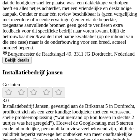
dat de loodgieter snel ter plaatse was, een daklekkage verholpen
heeft en alles netjes achterliet, met een vriendelijke en deskundige
aanpak. Omdat er maar één review beschikbaar is (geen vergelijking
met meerdere of recente ervaringen) en er via de beperkte,
toegestane aanvullende bronnen geen goed te verifiëren extra
feedback voor dit specifieke bedrijf naar voren kwam, blijft de
betrouwbaarheid/kwaliteit met name kwalitatief (op de inhoud van
die ene case) maar is de onderbouwing voor een breed, actueel
oordeel beperkt.
Burgemeester de Raadtsingel 49, 3311 JG Dordrecht, Nederland
Bekijk details
Installatiebedrijf jansen
Gesloten
3.0
Installatiebedrijf Jansen, gevestigd aan de Brikstraat 5 in Dordrecht,
profileert zich als een zeer kundige loodgieter met een verrassend
snelle probleemoplossing (“wat niemand op kon lossen in slechts 2
uurtjes was het geregeld”). Hoewel de Google-rating met 5 sterren
en de inhoudelijke, persoonlijke review veelbelovend zijn, blijft de
validiteit beperkt vanwege het ontbreken van meer onafhankelijke
beoordelingen. Een voorzichtige aanbeveling: de eerste indruk is