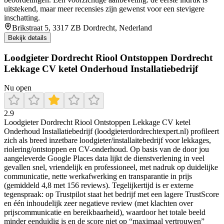
uitstekend, maar meer recensies zijn gewenst voor een stevigere
inschatting.
Brikstraat 5, 3317 ZB Dordrecht, Nederland
Bekijk details
Loodgieter Dordrecht Riool Ontstoppen Dordrecht
Lekkage CV ketel Onderhoud Installatiebedrijf
Nu open
2.9
Loodgieter Dordrecht Riool Ontstoppen Lekkage CV ketel
Onderhoud Installatiebedrijf (loodgieterdordrechtexpert.nl) profileert
zich als breed inzetbare loodgieter/installaitebedrijf voor lekkages,
riolering/ontstoppen en CV-onderhoud. Op basis van de door jou
aangeleverde Google Places data lijkt de dienstverlening in veel
gevallen snel, vriendelijk en professioneel, met nadruk op duidelijke
communicatie, nette werkafwerking en transparantie in prijs
(gemiddeld 4,8 met 156 reviews). Tegelijkertijd is er externe
tegenspraak: op Trustpilot staat het bedrijf met een lagere TrustScore
en één inhoudelijk zeer negatieve review (met klachten over
prijscommunicatie en bereikbaarheid), waardoor het totale beeld
minder eenduidig is en de score niet op “maximaal vertrouwen”