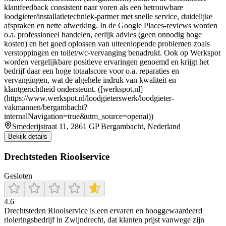
klantfeedback consistent naar voren als een betrouwbare
loodgieter/installatietechniek-partner met snelle service, duidelijke
afspraken en nette afwerking. In de Google Places-reviews worden
o.a. professioneel handelen, eerlijk advies (geen onnodig hoge
kosten) en het goed oplossen van uiteenlopende problemen zoals
verstoppingen en toilet/wc-vervanging benadrukt. Ook op Werkspot
worden vergelijkbare positieve ervaringen genoemd en krijgt het
bedrijf daar een hoge totaalscore voor o.a. reparaties en
vervangingen, wat de algehele indruk van kwaliteit en
klantgerichtheid ondersteunt. ([werkspot.nl]
(https://www.werkspot.nl/loodgieterswerk/loodgieter-
vakmannen/bergambacht?
internalNavigation=true&utm_source=openai))
Smederijstraat 11, 2861 GP Bergambacht, Nederland
Bekijk details
Drechtsteden Rioolservice
Gesloten
4.6
Drechtsteden Rioolservice is een ervaren en hooggewaardeerd
rioleringsbedrijf in Zwijndrecht, dat klanten prijst vanwege zijn