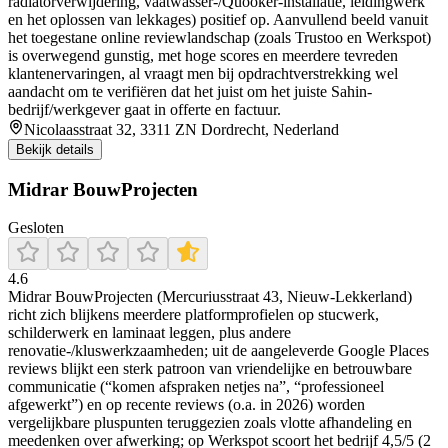
radiatorverwijdering, vaatwasser-/Quooker-installatie, leidingwerk
en het oplossen van lekkages) positief op. Aanvullend beeld vanuit
het toegestane online reviewlandschap (zoals Trustoo en Werkspot)
is overwegend gunstig, met hoge scores en meerdere tevreden
klantenervaringen, al vraagt men bij opdrachtverstrekking wel
aandacht om te verifiëren dat het juist om het juiste Sahin-
bedrijf/werkgever gaat in offerte en factuur.
Nicolaasstraat 32, 3311 ZN Dordrecht, Nederland
Bekijk details
Midrar BouwProjecten
Gesloten
4.6
Midrar BouwProjecten (Mercuriusstraat 43, Nieuw-Lekkerland)
richt zich blijkens meerdere platformprofielen op stucwerk,
schilderwerk en laminaat leggen, plus andere
renovatie-/kluswerkzaamheden; uit de aangeleverde Google Places
reviews blijkt een sterk patroon van vriendelijke en betrouwbare
communicatie (“komen afspraken netjes na”, “professioneel
afgewerkt”) en op recente reviews (o.a. in 2026) worden
vergelijkbare pluspunten teruggezien zoals vlotte afhandeling en
meedenken over afwerking; op Werkspot scoort het bedrijf 4,5/5 (2