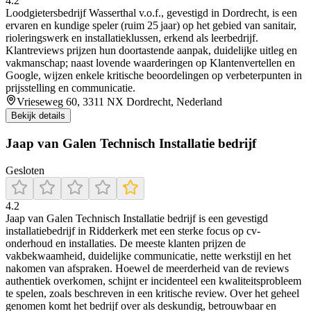
4.2
Loodgietersbedrijf Wasserthal v.o.f., gevestigd in Dordrecht, is een
ervaren en kundige speler (ruim 25 jaar) op het gebied van sanitair,
rioleringswerk en installatieklussen, erkend als leerbedrijf.
Klantreviews prijzen hun doortastende aanpak, duidelijke uitleg en
vakmanschap; naast lovende waarderingen op Klantenvertellen en
Google, wijzen enkele kritische beoordelingen op verbeterpunten in
prijsstelling en communicatie.
Vrieseweg 60, 3311 NX Dordrecht, Nederland
Bekijk details
Jaap van Galen Technisch Installatie bedrijf
Gesloten
4.2
Jaap van Galen Technisch Installatie bedrijf is een gevestigd
installatiebedrijf in Ridderkerk met een sterke focus op cv-
onderhoud en installaties. De meeste klanten prijzen de
vakbekwaamheid, duidelijke communicatie, nette werkstijl en het
nakomen van afspraken. Hoewel de meerderheid van de reviews
authentiek overkomen, schijnt er incidenteel een kwaliteitsprobleem
te spelen, zoals beschreven in een kritische review. Over het geheel
genomen komt het bedrijf over als deskundig, betrouwbaar en