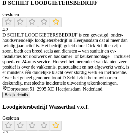
D SCHILT LOODGIETERSBEDRIJF
Gesloten
4.2
D SCHILT LOODGIETERSBEDRIJF is een gevestigd, on­der­
houds­vriendelijk loodgietersbedrijf in Heerjansdam dat al meer dan
twintig jaar actief is. Het bedrijf, geleid door Dick Schilt en zijn
zoon, biedt een breed scala aan diensten – van sanitair en cv-
installaties tot rioolwerk en badkamer- of keukenmontage – inclusief
spoed- en 24-uurs service. Hoewel het merendeel van klanten zeer
positief is over de vakkennis, punctualiteit en net afgewerkt werk, is
er minstens één duidelijke klacht over slordig werk en inefficiëntie.
Over het geheel genomen toont D Schilt zich betrouwbaar en
deskundig, met slechts incidentele uitvoering tekortkomingen.
Dorpsstraat 51, 2995 XD Heerjansdam, Nederland
Bekijk details
Loodgietersbedrijf Wasserthal v.o.f.
Gesloten