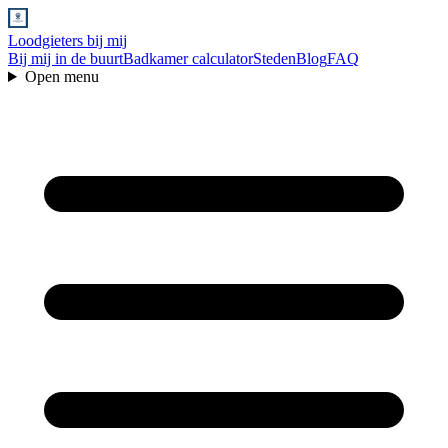
Loodgieters bij mij
Bij mij in de buurt
Badkamer calculator
Steden
Blog
FAQ
Open menu