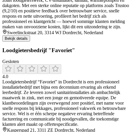
zoals loodgieterswerk, CV-installaties, sanitair, warmtepompen en
dakgoten. Met een sterke online reputatie op platforms zoals Trustoo
(9,2/10) en positieve feedback over betrouwbare service, snelle
respons en nette uitvoering, profileert het bedrijf zich als
professioneel en klantgericht — hoewel sommige klanten melding
maken van onvoorziene kosten, lijkt dit een uitzondering te zijn.
Sweelinckstraat 20, 3314 WJ Dordrecht, Nederland
Bekijk details
Loodgietersbedrijf "Favoriet"
Gesloten
4.0
Loodgietersbedrijf “Favoriet” in Dordrecht is een professioneel
installatiebedrijf met bijna een decennium ervaring als erkend
leerbedrijf. Ze leveren zowel sanitairinstallaties als ambachtelijk
maatwerk in zink, met een jonge en gemotiveerde equipe. De
klantbeoordelingen zijn overwegend zeer positief, met name voor
snelle respons bij lekkages, professioneel vakwerk en betrouwbare
service. Wel is er één scherpe negatieve ervaring betreffende
facturering en communicatie bij noodgevallen, die toekomstige
klanten alert maakt op offertespecificatie.
Kasperspad 21, 3311 ZE Dordrecht, Nederland