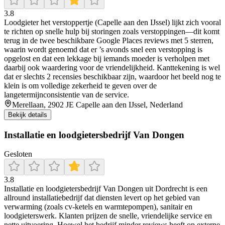
3.8
Loodgieter het verstoppertje (Capelle aan den IJssel) lijkt zich vooral
te richten op snelle hulp bij storingen zoals verstoppingen—dit komt
terug in de twee beschikbare Google Places reviews met 5 sterren,
waarin wordt genoemd dat er ’s avonds snel een verstopping is
opgelost en dat een lekkage bij iemands moeder is verholpen met
daarbij ook waardering voor de vriendelijkheid. Kanttekening is wel
dat er slechts 2 recensies beschikbaar zijn, waardoor het beeld nog te
klein is om volledige zekerheid te geven over de
langetermijnconsistentie van de service.
Merellaan, 2902 JE Capelle aan den IJssel, Nederland
Bekijk details
Installatie en loodgietersbedrijf Van Dongen
Gesloten
3.8
Installatie en loodgietersbedrijf Van Dongen uit Dordrecht is een
allround installatiebedrijf dat diensten levert op het gebied van
verwarming (zoals cv-ketels en warmtepompen), sanitair en
loodgieterswerk. Klanten prijzen de snelle, vriendelijke service en
nette uitvoering. Hoewel het bedrijf minder reviews heeft op externe