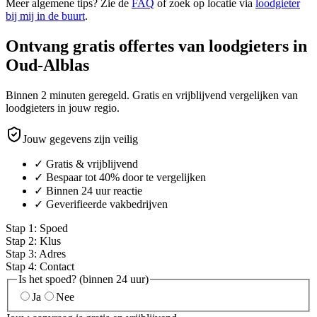
Meer algemene tips? Zie de
FAQ
of zoek op locatie via
loodgieter
bij mij in de buurt
.
Ontvang gratis offertes van loodgieters in
Oud-Alblas
Binnen 2 minuten geregeld. Gratis en vrijblijvend vergelijken van
loodgieters in jouw regio.
Jouw gegevens zijn veilig
✓ Gratis & vrijblijvend
✓ Bespaar tot 40% door te vergelijken
✓ Binnen 24 uur reactie
✓ Geverifieerde vakbedrijven
Stap
1
:
Spoed
Stap
2
:
Klus
Stap
3
:
Adres
Stap
4
:
Contact
Is het spoed? (binnen 24 uur)
Ja
Nee