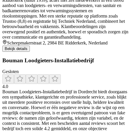
Ridderkerk (sinds 1939), actief met zes medewerkers in een breed
aanbod van loodgieters- en verwarmingsdiensten, van sanitair en
badkamerrenovaties tot verwarmingssystemen en
rioolontstoppingen. Met een sterke reputatie op platforms zoals
Trustoo (8,8) en registratie bij Techniek Nederland, combineert het
betrouwbaarheid en vakkennis. Klantbeoordelingen zijn
overwegend positief en authentiek, hoewel er sporadisch zorgen zijn
over communicatie en garantieafhandeling.
Scheepmakerstraat 2, 2984 BE Ridderkerk, Nederland
Bekijk details
Bouman Loodgieters-Installatiebedrijf
Gesloten
4.0
Bouman Loodgieters‑Installatiebedrijf in Dordrecht biedt doorgaans
een sympathieke, klantgerichte en professionele service, zoals blijkt
uit meerdere positieve recensies over snelle hulp, heldere kwaliteit
en conversatie. Hoewel er één negatieve review is die wijst op een
mogelijk contactprobleem, is er geen overtuigend patroon van fake
reviews: de namen zijn geloofwaardig, teksten zijn variabel, en de
context is consistent. Met een bescheiden aantal reviews scoort het
bedrijf toch een solide 4.2 gemiddeld, en onze objectieve