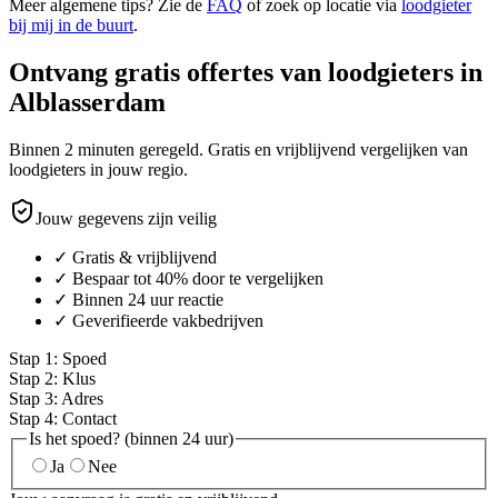
Meer algemene tips? Zie de
FAQ
of zoek op locatie via
loodgieter
bij mij in de buurt
.
Ontvang gratis offertes van loodgieters in
Alblasserdam
Binnen 2 minuten geregeld. Gratis en vrijblijvend vergelijken van
loodgieters in jouw regio.
Jouw gegevens zijn veilig
✓ Gratis & vrijblijvend
✓ Bespaar tot 40% door te vergelijken
✓ Binnen 24 uur reactie
✓ Geverifieerde vakbedrijven
Stap
1
:
Spoed
Stap
2
:
Klus
Stap
3
:
Adres
Stap
4
:
Contact
Is het spoed? (binnen 24 uur)
Ja
Nee