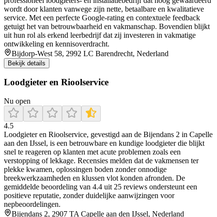
professioneel loodgieters- en installatiebedrijf dat hoog gewaardeerd
wordt door klanten vanwege zijn nette, betaalbare en kwalitatieve
service. Met een perfecte Google-rating en contextuele feedback
getuigt het van betrouwbaarheid en vakmanschap. Bovendien blijkt
uit hun rol als erkend leerbedrijf dat zij investeren in vakmatige
ontwikkeling en kennisoverdracht.
Bijdorp-West 58, 2992 LC Barendrecht, Nederland
Bekijk details
Loodgieter en Rioolservice
Nu open
4.5
Loodgieter en Rioolservice, gevestigd aan de Bijendans 2 in Capelle
aan den IJssel, is een betrouwbare en kundige loodgieter die blijkt
snel te reageren op klanten met acute problemen zoals een
verstopping of lekkage. Recensies melden dat de vakmensen ter
plekke kwamen, oplossingen boden zonder onnodige
breekwerkzaamheden en klussen vlot konden afronden. De
gemiddelde beoordeling van 4.4 uit 25 reviews ondersteunt een
positieve reputatie, zonder duidelijke aanwijzingen voor
nepbeoordelingen.
Bijendans 2, 2907 TA Capelle aan den IJssel, Nederland