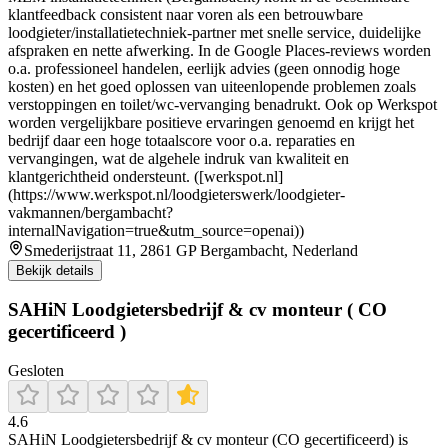
klantfeedback consistent naar voren als een betrouwbare
loodgieter/installatietechniek-partner met snelle service, duidelijke
afspraken en nette afwerking. In de Google Places-reviews worden
o.a. professioneel handelen, eerlijk advies (geen onnodig hoge
kosten) en het goed oplossen van uiteenlopende problemen zoals
verstoppingen en toilet/wc-vervanging benadrukt. Ook op Werkspot
worden vergelijkbare positieve ervaringen genoemd en krijgt het
bedrijf daar een hoge totaalscore voor o.a. reparaties en
vervangingen, wat de algehele indruk van kwaliteit en
klantgerichtheid ondersteunt. ([werkspot.nl]
(https://www.werkspot.nl/loodgieterswerk/loodgieter-
vakmannen/bergambacht?
internalNavigation=true&utm_source=openai))
Smederijstraat 11, 2861 GP Bergambacht, Nederland
Bekijk details
SAHiN Loodgietersbedrijf & cv monteur ( CO
gecertificeerd )
Gesloten
4.6
SAHiN Loodgietersbedrijf & cv monteur (CO gecertificeerd) is