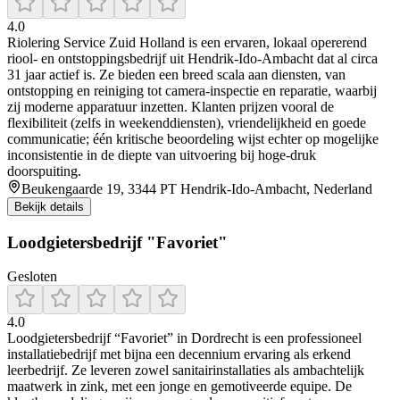
4.0
Riolering Service Zuid Holland is een ervaren, lokaal opererend
riool- en ontstoppingsbedrijf uit Hendrik‑Ido‑Ambacht dat al circa
31 jaar actief is. Ze bieden een breed scala aan diensten, van
ontstopping en reiniging tot camera-inspectie en reparatie, waarbij
zij moderne apparatuur inzetten. Klanten prijzen vooral de
flexibiliteit (zelfs in weekenddiensten), vriendelijkheid en goede
communicatie; één kritische beoordeling wijst echter op mogelijke
inconsistentie in de diepte van uitvoering bij hoge-druk
doorspuiting.
Beukengaarde 19, 3344 PT Hendrik-Ido-Ambacht, Nederland
Bekijk details
Loodgietersbedrijf "Favoriet"
Gesloten
4.0
Loodgietersbedrijf “Favoriet” in Dordrecht is een professioneel
installatiebedrijf met bijna een decennium ervaring als erkend
leerbedrijf. Ze leveren zowel sanitairinstallaties als ambachtelijk
maatwerk in zink, met een jonge en gemotiveerde equipe. De