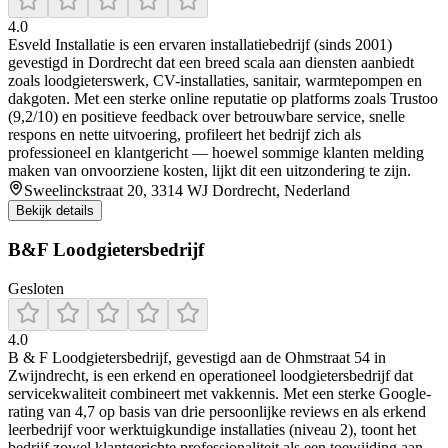
4.0
Esveld Installatie is een ervaren installatiebedrijf (sinds 2001)
gevestigd in Dordrecht dat een breed scala aan diensten aanbiedt
zoals loodgieterswerk, CV-installaties, sanitair, warmtepompen en
dakgoten. Met een sterke online reputatie op platforms zoals Trustoo
(9,2/10) en positieve feedback over betrouwbare service, snelle
respons en nette uitvoering, profileert het bedrijf zich als
professioneel en klantgericht — hoewel sommige klanten melding
maken van onvoorziene kosten, lijkt dit een uitzondering te zijn.
Sweelinckstraat 20, 3314 WJ Dordrecht, Nederland
Bekijk details
B&F Loodgietersbedrijf
Gesloten
4.0
B & F Loodgietersbedrijf, gevestigd aan de Ohmstraat 54 in
Zwijndrecht, is een erkend en operationeel loodgietersbedrijf dat
servicekwaliteit combineert met vakkennis. Met een sterke Google-
rating van 4,7 op basis van drie persoonlijke reviews en als erkend
leerbedrijf voor werktuigkundige installaties (niveau 2), toont het
bedrijf zowel klantgerichte professionaliteit als een toewijding aan