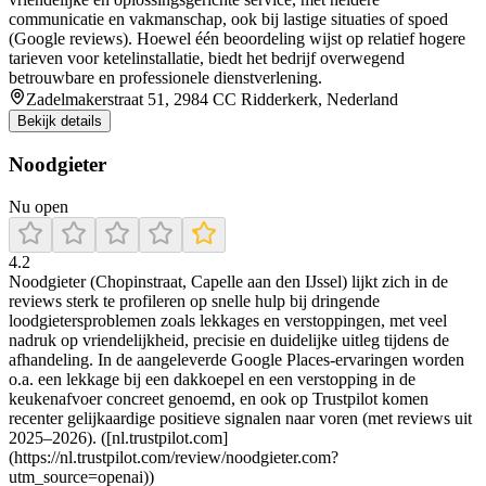
communicatie en vakmanschap, ook bij lastige situaties of spoed
(Google reviews). Hoewel één beoordeling wijst op relatief hogere
tarieven voor ketelinstallatie, biedt het bedrijf overwegend
betrouwbare en professionele dienstverlening.
Zadelmakerstraat 51, 2984 CC Ridderkerk, Nederland
Bekijk details
Noodgieter
Nu open
4.2
Noodgieter (Chopinstraat, Capelle aan den IJssel) lijkt zich in de
reviews sterk te profileren op snelle hulp bij dringende
loodgietersproblemen zoals lekkages en verstoppingen, met veel
nadruk op vriendelijkheid, precisie en duidelijke uitleg tijdens de
afhandeling. In de aangeleverde Google Places-ervaringen worden
o.a. een lekkage bij een dakkoepel en een verstopping in de
keukenafvoer concreet genoemd, en ook op Trustpilot komen
recenter gelijkaardige positieve signalen naar voren (met reviews uit
2025–2026). ([nl.trustpilot.com]
(https://nl.trustpilot.com/review/noodgieter.com?
utm_source=openai))