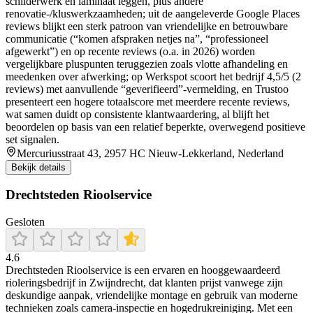
schilderwerk en laminaat leggen, plus andere
renovatie-/kluswerkzaamheden; uit de aangeleverde Google Places
reviews blijkt een sterk patroon van vriendelijke en betrouwbare
communicatie (“komen afspraken netjes na”, “professioneel
afgewerkt”) en op recente reviews (o.a. in 2026) worden
vergelijkbare pluspunten teruggezien zoals vlotte afhandeling en
meedenken over afwerking; op Werkspot scoort het bedrijf 4,5/5 (2
reviews) met aanvullende “geverifieerd”-vermelding, en Trustoo
presenteert een hogere totaalscore met meerdere recente reviews,
wat samen duidt op consistente klantwaardering, al blijft het
beoordelen op basis van een relatief beperkte, overwegend positieve
set signalen.
Mercuriusstraat 43, 2957 HC Nieuw-Lekkerland, Nederland
Bekijk details
Drechtsteden Rioolservice
Gesloten
4.6
Drechtsteden Rioolservice is een ervaren en hooggewaardeerd
rioleringsbedrijf in Zwijndrecht, dat klanten prijst vanwege zijn
deskundige aanpak, vriendelijke montage en gebruik van moderne
technieken zoals camera-inspectie en hogedrukreiniging. Met een