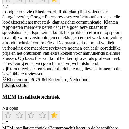
4.7
Loodgieter Ozie (Rhederoord, Rotterdam) lijkt volgens de
(aangeleverde) Google Places reviews een betrouwbare en snelle
loodgietersdienst met sterk klantgerichte communicatie. Klanten
rapporteren meerdere keren dat Ozie goed bereikbaar is in
spoedsituaties, afspraken nakomt, het probleem efficiënt opspoort
(o.a. bij zware verstoppingen en lekkages) en het werk zorgvuldig
afrondt inclusief controle/test. Daarnaast valt de prijs-kwaliteit
verhouding op: meerdere reviewers noemen een eerlijke/redelijke
prijs en het ontbreken van extra kosten voor aanvullende kleinere
klussen. Op basis hiervan komt het bedrijf over als professioneel,
nauwkeurig en servicegericht, met vrijwel uitsluitend
vijfsterrenfeedback en zonder duidelijke negatieve patronen in de
beschikbare reviewset.
Rhederoord, 3079 JM Rotterdam, Nederland
Bekijk details
MEM installatietechniek
Nu open
4.7
MEM installatietechniek (Bergambacht) komt in de beschikbare