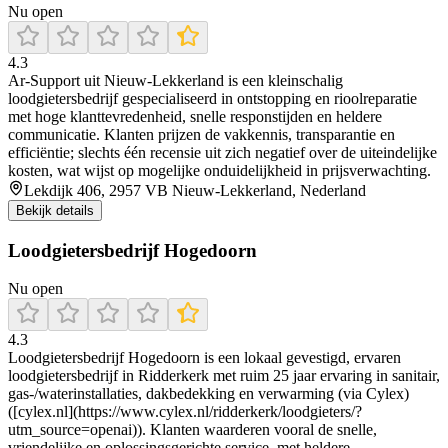
Nu open
4.3
Ar‑Support uit Nieuw‑Lekkerland is een kleinschalig
loodgietersbedrijf gespecialiseerd in ontstopping en rioolreparatie
met hoge klanttevredenheid, snelle responstijden en heldere
communicatie. Klanten prijzen de vakkennis, transparantie en
efficiëntie; slechts één recensie uit zich negatief over de uiteindelijke
kosten, wat wijst op mogelijke onduidelijkheid in prijsverwachting.
Lekdijk 406, 2957 VB Nieuw-Lekkerland, Nederland
Bekijk details
Loodgietersbedrijf Hogedoorn
Nu open
4.3
Loodgietersbedrijf Hogedoorn is een lokaal gevestigd, ervaren
loodgietersbedrijf in Ridderkerk met ruim 25 jaar ervaring in sanitair,
gas-/waterinstallaties, dakbedekking en verwarming (via Cylex)
([cylex.nl](https://www.cylex.nl/ridderkerk/loodgieters/?
utm_source=openai)). Klanten waarderen vooral de snelle,
vriendelijke en oplossingsgerichte service, met heldere