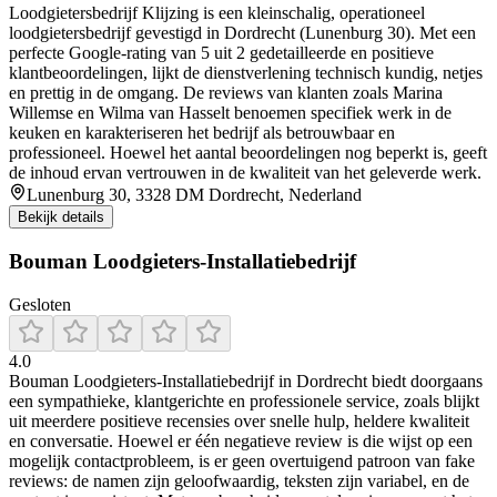
Loodgietersbedrijf Klijzing is een kleinschalig, operationeel
loodgietersbedrijf gevestigd in Dordrecht (Lunenburg 30). Met een
perfecte Google-rating van 5 uit 2 gedetailleerde en positieve
klantbeoordelingen, lijkt de dienstverlening technisch kundig, netjes
en prettig in de omgang. De reviews van klanten zoals Marina
Willemse en Wilma van Hasselt benoemen specifiek werk in de
keuken en karakteriseren het bedrijf als betrouwbaar en
professioneel. Hoewel het aantal beoordelingen nog beperkt is, geeft
de inhoud ervan vertrouwen in de kwaliteit van het geleverde werk.
Lunenburg 30, 3328 DM Dordrecht, Nederland
Bekijk details
Bouman Loodgieters-Installatiebedrijf
Gesloten
4.0
Bouman Loodgieters‑Installatiebedrijf in Dordrecht biedt doorgaans
een sympathieke, klantgerichte en professionele service, zoals blijkt
uit meerdere positieve recensies over snelle hulp, heldere kwaliteit
en conversatie. Hoewel er één negatieve review is die wijst op een
mogelijk contactprobleem, is er geen overtuigend patroon van fake
reviews: de namen zijn geloofwaardig, teksten zijn variabel, en de