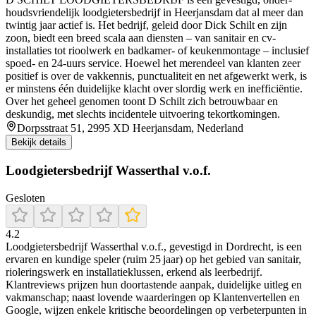
houds­vriendelijk loodgietersbedrijf in Heerjansdam dat al meer dan
twintig jaar actief is. Het bedrijf, geleid door Dick Schilt en zijn
zoon, biedt een breed scala aan diensten – van sanitair en cv-
installaties tot rioolwerk en badkamer- of keukenmontage – inclusief
spoed- en 24-uurs service. Hoewel het merendeel van klanten zeer
positief is over de vakkennis, punctualiteit en net afgewerkt werk, is
er minstens één duidelijke klacht over slordig werk en inefficiëntie.
Over het geheel genomen toont D Schilt zich betrouwbaar en
deskundig, met slechts incidentele uitvoering tekortkomingen.
Dorpsstraat 51, 2995 XD Heerjansdam, Nederland
Bekijk details
Loodgietersbedrijf Wasserthal v.o.f.
Gesloten
4.2
Loodgietersbedrijf Wasserthal v.o.f., gevestigd in Dordrecht, is een
ervaren en kundige speler (ruim 25 jaar) op het gebied van sanitair,
rioleringswerk en installatieklussen, erkend als leerbedrijf.
Klantreviews prijzen hun doortastende aanpak, duidelijke uitleg en
vakmanschap; naast lovende waarderingen op Klantenvertellen en
Google, wijzen enkele kritische beoordelingen op verbeterpunten in