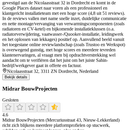
gevestigd aan de Nicolaasstraat 32 in Dordrecht en komt in de
Google Places dataset naar voren als een professioneel en
klantgericht installatieteam met een hoge score (4,8 uit 51 reviews).
In de reviews vallen met name snelle inzet, duidelijke communicatie
en nette montage/vervanging van verwarmingscomponenten (zoals
radiatoren en CV-ketel) en bijkomende installatieklussen (o.a.
radiatorverwijdering, vaatwasser-/Quooker-installatie, leidingwerk
en het oplossen van lekkages) positief op. Aanvullend beeld vanuit
het toegestane online reviewlandschap (zoals Trustoo en Werkspot)
is overwegend gunstig, met hoge scores en meerdere tevreden
klantenervaringen, al vraagt men bij opdrachtverstrekking wel
aandacht om te verifiëren dat het juist om het juiste Sahin-
bedrijf/werkgever gaat in offerte en factuur.
Nicolaasstraat 32, 3311 ZN Dordrecht, Nederland
Bekijk details
Midrar BouwProjecten
Gesloten
4.6
Midrar BouwProjecten (Mercuriusstraat 43, Nieuw-Lekkerland)
richt zich blijkens meerdere platformprofielen op stucwerk,