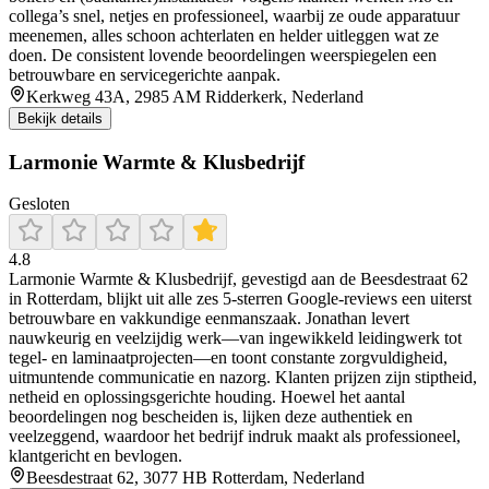
collega’s snel, netjes en professioneel, waarbij ze oude apparatuur
meenemen, alles schoon achterlaten en helder uitleggen wat ze
doen. De consistent lovende beoordelingen weerspiegelen een
betrouwbare en servicegerichte aanpak.
Kerkweg 43A, 2985 AM Ridderkerk, Nederland
Bekijk details
Larmonie Warmte & Klusbedrijf
Gesloten
4.8
Larmonie Warmte & Klusbedrijf, gevestigd aan de Beesdestraat 62
in Rotterdam, blijkt uit alle zes 5‑sterren Google‑reviews een uiterst
betrouwbare en vakkundige eenmanszaak. Jonathan levert
nauwkeurig en veelzijdig werk—van ingewikkeld leidingwerk tot
tegel‐ en laminaatprojecten—en toont constante zorgvuldigheid,
uitmuntende communicatie en nazorg. Klanten prijzen zijn stiptheid,
netheid en oplossingsgerichte houding. Hoewel het aantal
beoordelingen nog bescheiden is, lijken deze authentiek en
veelzeggend, waardoor het bedrijf indruk maakt als professioneel,
klantgericht en bevlogen.
Beesdestraat 62, 3077 HB Rotterdam, Nederland