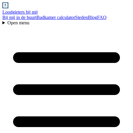
Loodgieters bij mij
Bij mij in de buurt
Badkamer calculator
Steden
Blog
FAQ
Open menu