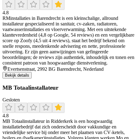
4.8
RMinstallaties in Barendrecht is een kleinschalige, allround
installateur gespecialiseerd in sanitair, cv‑zaken, radiatoren,
vaatwasserinstallaties en vloerverwarming. Met een uitstekende
klanttevredenheid (4,8 op Google, 54 reviews) en een vergelijkbare
score op Zoofy (4,5 uit 4 reviews), staat het bedrijf bekend om
snelle respons, meedenkende advisering en nette, professionele
uitvoering. Er zijn geen aanwijzingen van gefingeerde
beoordelingen; de reviews zijn authentiek, inhoudelijk en tonen een
consistent patroon van hoogwaardige dienstverlening.
Evertsenstraat, 2992 BG Barendrecht, Nederland
Bekijk details
MB Totaalinstallateur
Gesloten
4.8
MB Totaalinstallateur in Ridderkerk is een hoogwaardig
installatiebedrijf dat zich onderscheidt door vakkundige en
vriendelijke service bij onder meer het plaatsen van CV‑ketels,
boilers en (badkamer)installaties. Volgens klanten werken Mo en