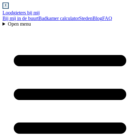
Loodgieters bij mij
Bij mij in de buurt
Badkamer calculator
Steden
Blog
FAQ
Open menu