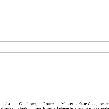
estigd aan de Catullusweg in Rotterdam. Met een perfecte Google-score (
n afspraken. Klanten prijzen de snelle, betrouwbare service en vakkundi