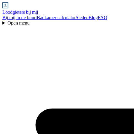
Loodgieters bij mij
Bij mij in de buurt
Badkamer calculator
Steden
Blog
FAQ
Open menu