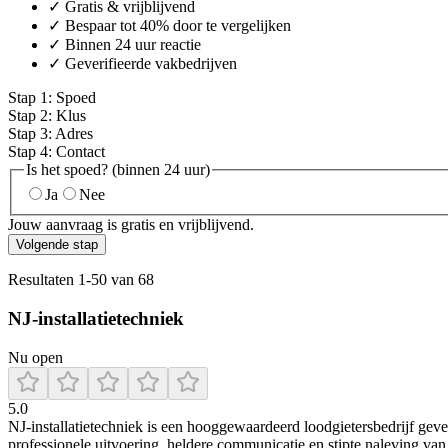
✓ Gratis & vrijblijvend
✓ Bespaar tot 40% door te vergelijken
✓ Binnen 24 uur reactie
✓ Geverifieerde vakbedrijven
Stap
1
:
Spoed
Stap
2
:
Klus
Stap
3
:
Adres
Stap
4
:
Contact
Is het spoed? (binnen 24 uur)
Ja
Nee
Jouw aanvraag is gratis en vrijblijvend.
Volgende stap
Resultaten
1
-
50
van
68
NJ-installatietechniek
Nu open
5.0
NJ‑installatietechniek is een hooggewaardeerd loodgietersbedrijf gev
professionele uitvoering, heldere communicatie en stipte naleving va