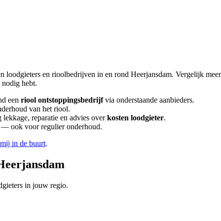
en loodgieters en rioolbedrijven in en rond
Heerjansdam
. Vergelijk mee
nodig hebt.
nd een
riool ontstoppingsbedrijf
via onderstaande aanbieders.
nderhoud van het riool.
lekkage, reparatie en advies over
kosten loodgieter
.
en — ook voor regulier onderhoud.
 mij in de buurt
.
Heerjansdam
gieters in jouw regio.