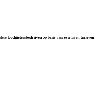
rdere
loodgietersbedrijven
op basis van
reviews
en
tarieven
—