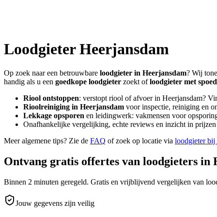
Loodgieter
Heerjansdam
Op zoek naar een betrouwbare
loodgieter in
Heerjansdam
? Wij ton
handig als u een
goedkope loodgieter
zoekt of
loodgieter met spoed
Riool ontstoppen
: verstopt riool of afvoer in
Heerjansdam
? Vi
Rioolreiniging in
Heerjansdam
voor inspectie, reiniging en o
Lekkage opsporen
en leidingwerk: vakmensen voor opsporing 
Onafhankelijke vergelijking, echte reviews en inzicht in prijz
Meer algemene tips? Zie de
FAQ
of zoek op locatie via
loodgieter bij
Ontvang gratis offertes van loodgieters in
Binnen 2 minuten geregeld. Gratis en vrijblijvend vergelijken van lood
Jouw gegevens zijn veilig