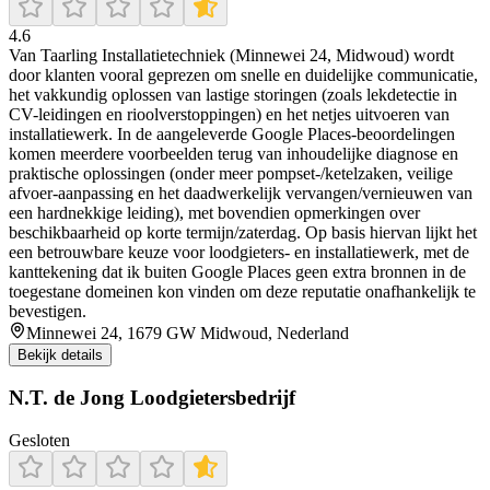
4.6
Van Taarling Installatietechniek (Minnewei 24, Midwoud) wordt
door klanten vooral geprezen om snelle en duidelijke communicatie,
het vakkundig oplossen van lastige storingen (zoals lekdetectie in
CV-leidingen en rioolverstoppingen) en het netjes uitvoeren van
installatiewerk. In de aangeleverde Google Places-beoordelingen
komen meerdere voorbeelden terug van inhoudelijke diagnose en
praktische oplossingen (onder meer pompset-/ketelzaken, veilige
afvoer-aanpassing en het daadwerkelijk vervangen/vernieuwen van
een hardnekkige leiding), met bovendien opmerkingen over
beschikbaarheid op korte termijn/zaterdag. Op basis hiervan lijkt het
een betrouwbare keuze voor loodgieters- en installatiewerk, met de
kanttekening dat ik buiten Google Places geen extra bronnen in de
toegestane domeinen kon vinden om deze reputatie onafhankelijk te
bevestigen.
Minnewei 24, 1679 GW Midwoud, Nederland
Bekijk details
N.T. de Jong Loodgietersbedrijf
Gesloten