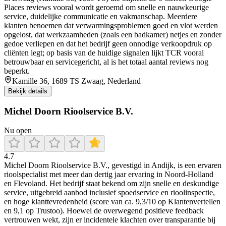
Places reviews vooral wordt geroemd om snelle en nauwkeurige
service, duidelijke communicatie en vakmanschap. Meerdere
klanten benoemen dat verwarmingsproblemen goed en vlot werden
opgelost, dat werkzaamheden (zoals een badkamer) netjes en zonder
gedoe verliepen en dat het bedrijf geen onnodige verkoopdruk op
cliënten legt; op basis van de huidige signalen lijkt TCR vooral
betrouwbaar en servicegericht, al is het totaal aantal reviews nog
beperkt.
Kamille 36, 1689 TS Zwaag, Nederland
Bekijk details
Michel Doorn Rioolservice B.V.
Nu open
4.7
Michel Doorn Rioolservice B.V., gevestigd in Andijk, is een ervaren
rioolspecialist met meer dan dertig jaar ervaring in Noord‑Holland
en Flevoland. Het bedrijf staat bekend om zijn snelle en deskundige
service, uitgebreid aanbod inclusief spoedservice en rioolinspectie,
en hoge klanttevredenheid (score van ca. 9,3/10 op Klantenvertellen
en 9,1 op Trustoo). Hoewel de overwegend positieve feedback
vertrouwen wekt, zijn er incidentele klachten over transparantie bij