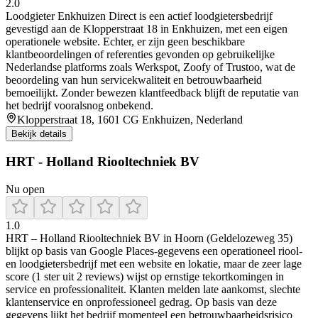
2.0
Loodgieter Enkhuizen Direct is een actief loodgietersbedrijf
gevestigd aan de Klopperstraat 18 in Enkhuizen, met een eigen
operationele website. Echter, er zijn geen beschikbare
klantbeoordelingen of referenties gevonden op gebruikelijke
Nederlandse platforms zoals Werkspot, Zoofy of Trustoo, wat de
beoordeling van hun servicekwaliteit en betrouwbaarheid
bemoeilijkt. Zonder bewezen klantfeedback blijft de reputatie van
het bedrijf vooralsnog onbekend.
Klopperstraat 18, 1601 CG Enkhuizen, Nederland
Bekijk details
HRT - Holland Riooltechniek BV
Nu open
1.0
HRT – Holland Riooltechniek BV in Hoorn (Geldelozeweg 35)
blijkt op basis van Google Places-gegevens een operationeel riool-
en loodgietersbedrijf met een website en lokatie, maar de zeer lage
score (1 ster uit 2 reviews) wijst op ernstige tekortkomingen in
service en professionaliteit. Klanten melden late aankomst, slechte
klantenservice en onprofessioneel gedrag. Op basis van deze
gegevens lijkt het bedrijf momenteel een betrouwbaarheidsrisico