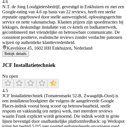
4.6
N.T. de Jong Loodgietersbedrijf, gevestigd in Enkhuizen en met een
Google-rating van 4.6 op basis van 22 reviews, heeft een sterke
reputatie opgebouwd door snelle aanwezigheid, oplossingsgerichte
service en nette vakmanschap. Klanten prijzen zijn spoedreacties bij
lekkages, deskundige installatie van cv-ketels en badkamerwerk,
gecombineerd met vriendelijke en betrouwbare communicatie. De
consistent positieve, realistische reviews zonder verdachte patronen
wijzen op authentieke klanttevredenheid.
Kavelsloot 45, 1602 HH Enkhuizen, Nederland
Bekijk details
JCF Installatietechniek
Nu open
4.5
JCF Installatietechniek (Tomatenmarkt 52-B, Zwaagdijk-Oost) is
een installateur/loodgieter die volgens de aangeleverde Google
Places-indruk vooral hoog scoort op betrouwbaarheid, snelle
respons en vakkundig (en netjes) werk, met meerdere reviews
waarin Frank expliciet wordt genoemd. Die indruk wordt in grote
lijnen bevestigd door onafhankelijke platformfeedback: op Werkspot
krijgt het bedrijf 5,0/5 met positief geformuleerde ervaringen rond