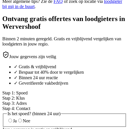
Meer algemene tips? Zie de
FAQ
of zoek op locatie via
loodgieter
bij mij in de buurt
.
Ontvang gratis offertes van loodgieters in
Wervershoof
Binnen 2 minuten geregeld. Gratis en vrijblijvend vergelijken van
loodgieters in jouw regio.
Jouw gegevens zijn veilig
✓ Gratis & vrijblijvend
✓ Bespaar tot 40% door te vergelijken
✓ Binnen 24 uur reactie
✓ Geverifieerde vakbedrijven
Stap
1
:
Spoed
Stap
2
:
Klus
Stap
3
:
Adres
Stap
4
:
Contact
Is het spoed? (binnen 24 uur)
Ja
Nee