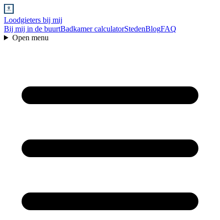
Loodgieters bij mij
Bij mij in de buurt
Badkamer calculator
Steden
Blog
FAQ
Open menu