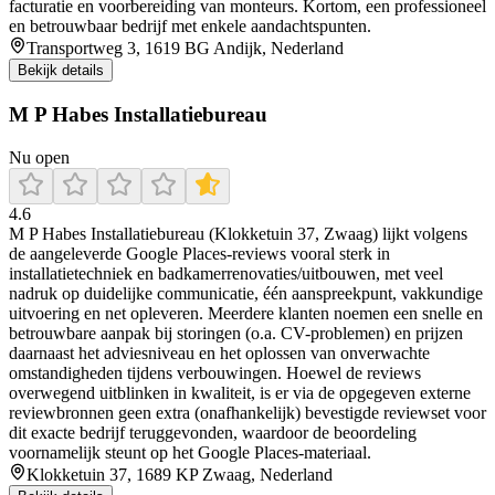
facturatie en voorbereiding van monteurs. Kortom, een professioneel
en betrouwbaar bedrijf met enkele aandachtspunten.
Transportweg 3, 1619 BG Andijk, Nederland
Bekijk details
M P Habes Installatiebureau
Nu open
4.6
M P Habes Installatiebureau (Klokketuin 37, Zwaag) lijkt volgens
de aangeleverde Google Places-reviews vooral sterk in
installatietechniek en badkamerrenovaties/uitbouwen, met veel
nadruk op duidelijke communicatie, één aanspreekpunt, vakkundige
uitvoering en net opleveren. Meerdere klanten noemen een snelle en
betrouwbare aanpak bij storingen (o.a. CV-problemen) en prijzen
daarnaast het adviesniveau en het oplossen van onverwachte
omstandigheden tijdens verbouwingen. Hoewel de reviews
overwegend uitblinken in kwaliteit, is er via de opgegeven externe
reviewbronnen geen extra (onafhankelijk) bevestigde reviewset voor
dit exacte bedrijf teruggevonden, waardoor de beoordeling
voornamelijk steunt op het Google Places-materiaal.
Klokketuin 37, 1689 KP Zwaag, Nederland