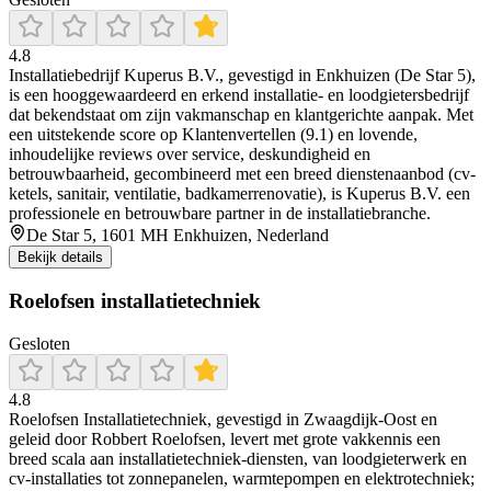
4.8
Installatiebedrijf Kuperus B.V., gevestigd in Enkhuizen (De Star 5),
is een hooggewaardeerd en erkend installatie- en loodgietersbedrijf
dat bekendstaat om zijn vakmanschap en klantgerichte aanpak. Met
een uitstekende score op Klantenvertellen (9.1) en lovende,
inhoudelijke reviews over service, deskundigheid en
betrouwbaarheid, gecombineerd met een breed dienstenaanbod (cv-
ketels, sanitair, ventilatie, badkamerrenovatie), is Kuperus B.V. een
professionele en betrouwbare partner in de installatiebranche.
De Star 5, 1601 MH Enkhuizen, Nederland
Bekijk details
Roelofsen installatietechniek
Gesloten
4.8
Roelofsen Installatietechniek, gevestigd in Zwaagdijk‑Oost en
geleid door Robbert Roelofsen, levert met grote vakkennis een
breed scala aan installatietechniek‑diensten, van loodgieterwerk en
cv‑installaties tot zonnepanelen, warmtepompen en elektrotechniek;