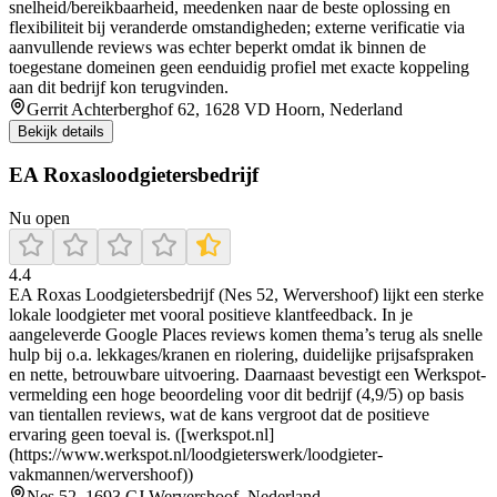
snelheid/bereikbaarheid, meedenken naar de beste oplossing en
flexibiliteit bij veranderde omstandigheden; externe verificatie via
aanvullende reviews was echter beperkt omdat ik binnen de
toegestane domeinen geen eenduidig profiel met exacte koppeling
aan dit bedrijf kon terugvinden.
Gerrit Achterberghof 62, 1628 VD Hoorn, Nederland
Bekijk details
EA Roxasloodgietersbedrijf
Nu open
4.4
EA Roxas Loodgietersbedrijf (Nes 52, Wervershoof) lijkt een sterke
lokale loodgieter met vooral positieve klantfeedback. In je
aangeleverde Google Places reviews komen thema’s terug als snelle
hulp bij o.a. lekkages/kranen en riolering, duidelijke prijsafspraken
en nette, betrouwbare uitvoering. Daarnaast bevestigt een Werkspot-
vermelding een hoge beoordeling voor dit bedrijf (4,9/5) op basis
van tientallen reviews, wat de kans vergroot dat de positieve
ervaring geen toeval is. ([werkspot.nl]
(https://www.werkspot.nl/loodgieterswerk/loodgieter-
vakmannen/wervershoof))
Nes 52, 1693 CJ Wervershoof, Nederland