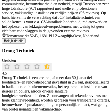
communicatie, betrouwbaarheid en netheid, terwijl Trustoo een zeer
hoge totaalscore (9,7) rapporteert met snelle en professionele
service, vakkundige installatie en eerlijke prijzen (96 reviews). Op
basis hiervan is de verwachting dat JCF Installatietechniek een
solide keuze is voor o.a. CV-installatie/onderhoud, radiatorwerk en
het oplossen van lekkages/afvoerproblemen, met weinig tot geen
zichtbare rode vlaggen in de gevonden externe reviews.
Tomatenmarkt 52-B, 1681 PH Zwaagdijk-Oost, Nederland
Bekijk details
Droog Techniek
Gesloten
4.5
Droog Techniek is een ervaren, al meer dan 50 jaar actief
loodgieters- en renovatiebedrijf gevestigd in Zwaag, gespecialiseerd
in badkamer- en keukenrenovaties, het repareren en installeren van
geisers en boilers, alsook diverse sanitaire
loodgieterswerkzaamheden. Ze ontvangen uitstekende reviews met
hoge klanttevredenheid, worden geprezen voor transparante offertes,
betrouwbare afspraaknavepoling en persoonlijk contact, wat getuigt
van professionaliteit en vakmanschap.