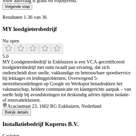
Jouw aanvraag is gratis en vrijblijvend.
Volgende stap
Resultaten
1
-
36
van
36
MY loodgietersbedrijf
Nu open
5.0
MY Loodgietersbedrijf in Enkhuizen is een VCA-gecertificeerd
loodgietersbedrijf met ruim twaalf jaar ervaring, dat zich
onderscheidt door snelle, vakkundige en betrouwbare spoedservice
bij lekkages en leidingproblemen. Overwegend 5-
sterrenbeoordelingen op Google en Werkspot benadrukken het
vakmanschap, heldere communicatie en klantgerichte aanpak – van
snelle hulp bij avondstoringen tot deskundig advies tijdens isolatie-
of renovatieklussen.
Acaciastraat 23, 1602 RG Enkhuizen, Nederland
Bekijk details
Installatiebedrijf Kuperus B.V.
Gesloten