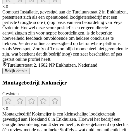
3.0
Compact Installatie, gevestigd aan de Tureluurstraat 2 in Enkhuizen,
presenteert zich als een operationeel loodgietersbedrijf met een
perfecte Google-score (5) op basis van één beoordeling van Veys
Özdemir. Hoewel deze score positief is en er geen directe
aanwijzingen zijn voor neppe beoordelingen, is de beperkte
hoeveelheid feedback onvoldoende om heldere conclusies te
trekken. Verdere online aanwezigheid op betrouwbare platforms
zoals Werkspot, Zoofy of Trustoo blijkt momenteel niet gevonden te
zijn, wat betekent dat dit bedrijf (nog) een zeer bescheiden of pas
gestart online profiel heeft.
Tureluurstraat 2, 1602 NP Enkhuizen, Nederland
Bekijk details
Montagebedrijf Kokmeijer
Gesloten
3.0
Montagebedrijf Kokmeijer is een kleinschalige loodgieterstak
gevestigd aan Hoekland 6 in Enkhuizen. Hoewel het bedrijf een
Google-beoordeling van 4 sterren heeft, is deze gebaseerd op slechts
één review met de naam Ineke Stoffels – wat duidt op authenticiteit,