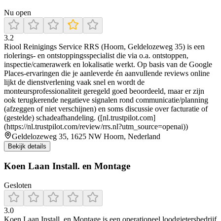
Nu open
3.2
Riool Reinigings Service RRS (Hoorn, Geldelozeweg 35) is een
riolerings- en ontstoppingsspecialist die via o.a. ontstoppen,
inspectie/camerawerk en lokalisatie werkt. Op basis van de Google
Places-ervaringen die je aanleverde én aanvullende reviews online
lijkt de dienstverlening vaak snel en wordt de
monteursprofessionaliteit geregeld goed beoordeeld, maar er zijn
ook terugkerende negatieve signalen rond communicatie/planning
(afzeggen of niet verschijnen) en soms discussie over facturatie of
(gestelde) schadeafhandeling. ([nl.trustpilot.com]
(https://nl.trustpilot.com/review/rrs.nl?utm_source=openai))
Geldelozeweg 35, 1625 NW Hoorn, Nederland
Bekijk details
Koen Laan Install. en Montage
Gesloten
3.0
Koen Laan Install. en Montage is een operationeel loodgietersbedrijf