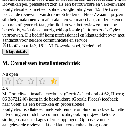
Bovenkarspel, presenteert zich als een betrouwbare en vakbekwame
loodgietersdienst met een solide Google-rating van 4,5. De twee
bestaande reviews – van Jeremy Scholten en Nico Zwaan – prijzen
stiptheid, nakomen van afspraken en vakmanschap, zonder tekenen
van nep of generiek taalgebruik. Hoewel het reviewvolume nog
beperkt is, wekt de aanwezigheid op lokale platforms zoals Cylex
vertrouwen. Dit bedrijf komt professioneel en klantgericht over, met
aandacht voor heldere communicatie en service.
Hoofdstraat 142, 1611 AL Bovenkarspel, Nederland
Bekijk details
M. Cornelissen installatietechniek
Nu open
4.5
M. Cornelissen installatietechniek (Gerrit Achterberghof 62, Hoorn;
06 38721240) komt in de beschikbare (Google Places) feedback
naar voren als een betrokken en professionele
loodgieter/installatietechniek-vakman die uitblinkt in vakwerk, nette
uitvoering en duidelijke communicatie, ook bij ingewikkeldere
storingen zoals lekkages of verstoppingen. Op basis van de
aangeleverde reviews lijkt de klanttevredenheid hoog door