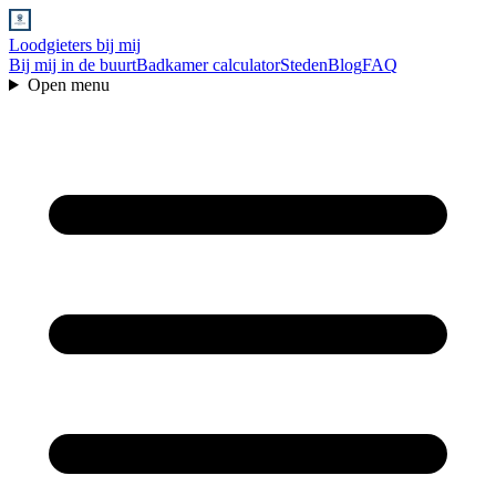
Loodgieters bij mij
Bij mij in de buurt
Badkamer calculator
Steden
Blog
FAQ
Open menu