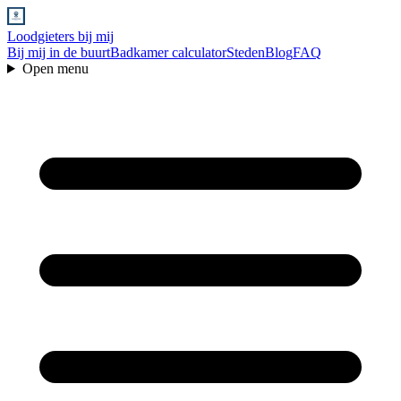
Loodgieters bij mij
Bij mij in de buurt
Badkamer calculator
Steden
Blog
FAQ
Open menu