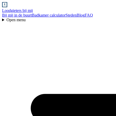
Loodgieters bij mij
Bij mij in de buurt
Badkamer calculator
Steden
Blog
FAQ
Open menu