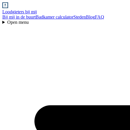
Loodgieters bij mij
Bij mij in de buurt
Badkamer calculator
Steden
Blog
FAQ
Open menu