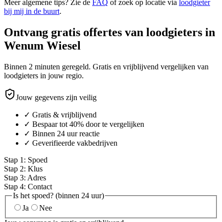
Meer algemene tips? Zie de
FAQ
of zoek op locatie via
loodgieter
bij mij in de buurt
.
Ontvang gratis offertes van loodgieters in
Wenum Wiesel
Binnen 2 minuten geregeld. Gratis en vrijblijvend vergelijken van
loodgieters in jouw regio.
Jouw gegevens zijn veilig
✓ Gratis & vrijblijvend
✓ Bespaar tot 40% door te vergelijken
✓ Binnen 24 uur reactie
✓ Geverifieerde vakbedrijven
Stap
1
:
Spoed
Stap
2
:
Klus
Stap
3
:
Adres
Stap
4
:
Contact
Is het spoed? (binnen 24 uur)
Ja
Nee