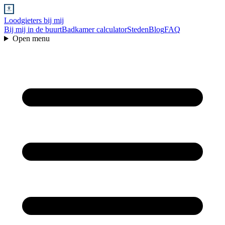
Loodgieters bij mij
Bij mij in de buurt
Badkamer calculator
Steden
Blog
FAQ
Open menu