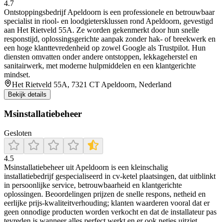
4.7
Ontstoppingsbedrijf Apeldoorn is een professionele en betrouwbaar
specialist in riool- en loodgietersklussen rond Apeldoorn, gevestigd
aan Het Rietveld 55A. Ze worden gekenmerkt door hun snelle
responstijd, oplossingsgerichte aanpak zonder hak- of breekwerk en
een hoge klanttevredenheid op zowel Google als Trustpilot. Hun
diensten omvatten onder andere ontstoppen, lekkageherstel en
sanitairwerk, met moderne hulpmiddelen en een klantgerichte
mindset.
Het Rietveld 55A, 7321 CT Apeldoorn, Nederland
Bekijk details
Msinstallatiebeheer
Gesloten
4.5
Msinstallatiebeheer uit Apeldoorn is een kleinschalig
installatiebedrijf gespecialiseerd in cv-ketel plaatsingen, dat uitblinkt
in persoonlijke service, betrouwbaarheid en klantgerichte
oplossingen. Beoordelingen prijzen de snelle respons, netheid en
eerlijke prijs‑kwaliteitverhouding; klanten waarderen vooral dat er
geen onnodige producten worden verkocht en dat de installateur pas
tevreden is wanneer alles perfect werkt en er ook netjes uitziet.