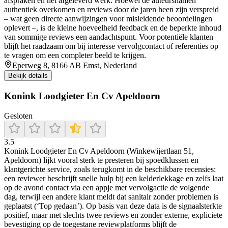
afspraken en net afgeleverd werk. Hoewel de auteursnamen
authentiek overkomen en reviews door de jaren heen zijn verspreid
– wat geen directe aanwijzingen voor misleidende beoordelingen
oplevert –, is de kleine hoeveelheid feedback en de beperkte inhoud
van sommige reviews een aandachtspunt. Voor potentiële klanten
blijft het raadzaam om bij interesse vervolgcontact of referenties op
te vragen om een completer beeld te krijgen.
Eperweg 8, 8166 AB Emst, Nederland
Bekijk details
Konink Loodgieter En Cv Apeldoorn
Gesloten
3.5
Konink Loodgieter En Cv Apeldoorn (Winkewijertlaan 51,
Apeldoorn) lijkt vooral sterk te presteren bij spoedklussen en
klantgerichte service, zoals terugkomt in de beschikbare recensies:
een reviewer beschrijft snelle hulp bij een kelderlekkage en zelfs laat
op de avond contact via een appje met vervolgactie de volgende
dag, terwijl een andere klant meldt dat sanitair zonder problemen is
geplaatst (‘Top gedaan’). Op basis van deze data is de signaalsterkte
positief, maar met slechts twee reviews en zonder externe, expliciete
bevestiging op de toegestane reviewplatforms blijft de