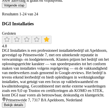
Jouw aanvraag is gratis en vrijblijvend.
Volgende stap
Resultaten
1
-
24
van
24
DGI Installaties
Gesloten
4.8
DGI Installaties is een professioneel installatiebedrijf uit Apeldoorn,
gevestigd op Prinsenweide 7, met een uitstekende reputatie in
verwarmings- en loodgieterswerk. Klanten prijzen het bedrijf om het
oplossingsgerichte karakter — van spoedreparaties tot het conform
maken van installaties volgens regelgeving — en de vakkundigheid
van medewerkers zoals genoemd in Google-reviews. Het bedrijf is
tevens erkend leerbedrijf en biedt opleidingen in werktuigkundige
installaties, wat getuigt van een focus op vakbekwaamheid en
kwaliteitsborging. Gecombineerd met sterke externe waarderingen
zoals een 9,0 op Trustoo en certificeringen als KOMO en STEK,
komt DGI naar voren als betrouwbaar, deskundig en klantgericht.
Prinsenweide 7, 7317 BA Apeldoorn, Nederland
Bekijk details