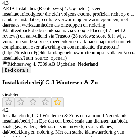
4.3
AKIA Installaties (Richtersweg 4, Ugchelen) is een
installateur/loodgieter die zich volgens externe profielen richt op o.a.
sanitaire installaties, centrale verwarming en warmtepompen, met
daarnaast werkzaamheden als ontstoppen en riolering.
Klantfeedback die beschikbaar is via Google Places (4.7 met 12
reviews) en aanvullend via Trustoo (28 reviews; score 8,1) wijst
vooral op snelle service, meedenken en vakmanschap, met concrete
complimenten over afwerking en communicatie. ([trustoo.nl]
(https://trustoo.nl/gelderland/ugchelen/warmtepomp-installateur/akia-
installaties/?utm_source=openai))
Richtersweg 4, 7339 AB Ugchelen, Nederland
Bekijk details
Installatiebedrijf G J Woutersen & Zn
Gesloten
4.2
Installatiebedrijf G J Woutersen & Zn is een allround Nederlands
installatiebedrijf in Epe dat een breed scala aan diensten aanbiedt,
zoals gas‑, water‑, elektra‑ en sanitairwerk, cv-installaties,
dakbedekking en riolering. Met een sterke klantwaardering van