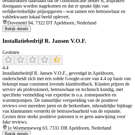
benadrukken daarnaast dat de communicatie helder is, afspraken
doorgaans worden nagekomen en dat er sprake lijkt van
eerlijke/redoelijke prijsopgaven—wat samen een betrouwbaar en
vakbekwaam lokaal beeld oplevert.
Dovenetel 94, 7322 DT Apeldoorn, Nederland
Bekijk details
Installatiebedrijf R. Jansen V.O.F.
Gesloten
4.4
Installatiebedrijf R. Jansen V.O.F., gevestigd in Apeldoorn,
onderscheidt zich met een solide Google-score van 4.4 op basis van
beknopt maar consistent lovende klantfeedback. Klanten prijzen de
service als professioneel, betrouwbaar en technisch kundig, met
specifieke vermelding van expertise in o.a. zonnepanelen en
warmtepompen. De natuurlijke verspreiding van de positieve
reviews over meerdere jaren en de herkenbare, inhoudelijke bijdrage
van klantnamen versterkt de betrouwbaarheid van de reputatie.
Gezien deze sterke positieve patronen is er geen aanwijzing voor
fake reviews.
1e Wormenseweg 63, 7331 DB Apeldoorn, Nederland
Bekijk details