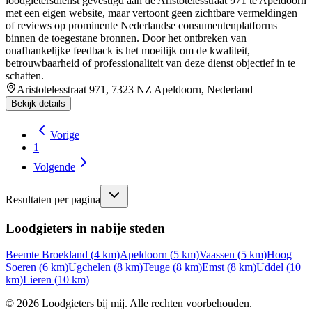
loodgietersdienst gevestigd aan de Aristotelesstraat 971 te Apeldoorn
met een eigen website, maar vertoont geen zichtbare vermeldingen
of reviews op prominente Nederlandse consumentenplatforms
binnen de toegestane bronnen. Door het ontbreken van
onafhankelijke feedback is het moeilijk om de kwaliteit,
betrouwbaarheid of professionaliteit van deze dienst objectief in te
schatten.
Aristotelesstraat 971, 7323 NZ Apeldoorn, Nederland
Bekijk details
Vorige
1
Volgende
Resultaten per pagina
Loodgieters in nabije steden
Beemte Broekland
(
4
km)
Apeldoorn
(
5
km)
Vaassen
(
5
km)
Hoog
Soeren
(
6
km)
Ugchelen
(
8
km)
Teuge
(
8
km)
Emst
(
8
km)
Uddel
(
10
km)
Lieren
(
10
km)
©
2026
Loodgieters bij mij. Alle rechten voorbehouden.