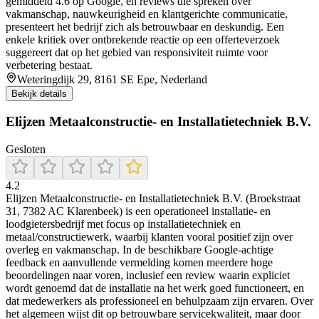
gemiddeld 4.6 op Google, en reviews die spreken over
vakmanschap, nauwkeurigheid en klantgerichte communicatie,
presenteert het bedrijf zich als betrouwbaar en deskundig. Een
enkele kritiek over ontbrekende reactie op een offerteverzoek
suggereert dat op het gebied van responsiviteit ruimte voor
verbetering bestaat.
Weteringdijk 29, 8161 SE Epe, Nederland
Bekijk details
Elijzen Metaalconstructie- en Installatietechniek B.V.
Gesloten
4.2
Elijzen Metaalconstructie- en Installatietechniek B.V. (Broekstraat
31, 7382 AC Klarenbeek) is een operationeel installatie- en
loodgietersbedrijf met focus op installatietechniek en
metaal/constructiewerk, waarbij klanten vooral positief zijn over
overleg en vakmanschap. In de beschikbare Google-achtige
feedback en aanvullende vermelding komen meerdere hoge
beoordelingen naar voren, inclusief een review waarin expliciet
wordt genoemd dat de installatie na het werk goed functioneert, en
dat medewerkers als professioneel en behulpzaam zijn ervaren. Over
het algemeen wijst dit op betrouwbare servicekwaliteit, maar door