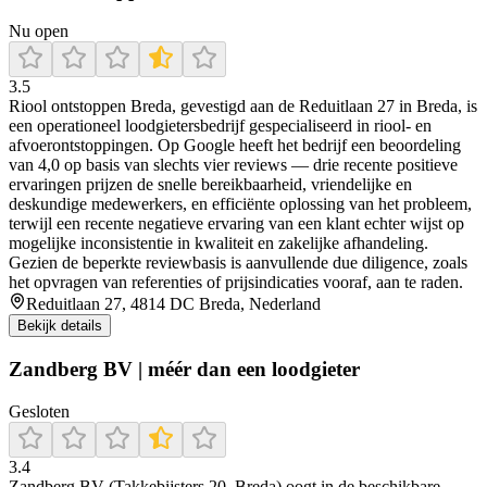
Nu open
3.5
Riool ontstoppen Breda, gevestigd aan de Reduitlaan 27 in Breda, is
een operationeel loodgietersbedrijf gespecialiseerd in riool- en
afvoerontstoppingen. Op Google heeft het bedrijf een beoordeling
van 4,0 op basis van slechts vier reviews — drie recente positieve
ervaringen prijzen de snelle bereikbaarheid, vriendelijke en
deskundige medewerkers, en efficiënte oplossing van het probleem,
terwijl een recente negatieve ervaring van een klant echter wijst op
mogelijke inconsistentie in kwaliteit en zakelijke afhandeling.
Gezien de beperkte reviewbasis is aanvullende due diligence, zoals
het opvragen van referenties of prijsindicaties vooraf, aan te raden.
Reduitlaan 27, 4814 DC Breda, Nederland
Bekijk details
Zandberg BV | méér dan een loodgieter
Gesloten
3.4
Zandberg BV (Takkebijsters 20, Breda) oogt in de beschikbare