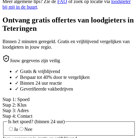
Meer algemene tips? Zie de
FAQ
of zoek op locatie via
loodgieter
bij mij in de buurt
.
Ontvang gratis offertes van loodgieters in
Teteringen
Binnen 2 minuten geregeld. Gratis en vrijblijvend vergelijken van
loodgieters in jouw regio.
Jouw gegevens zijn veilig
✓ Gratis & vrijblijvend
✓ Bespaar tot 40% door te vergelijken
✓ Binnen 24 uur reactie
✓ Geverifieerde vakbedrijven
Stap
1
:
Spoed
Stap
2
:
Klus
Stap
3
:
Adres
Stap
4
:
Contact
Is het spoed? (binnen 24 uur)
Ja
Nee