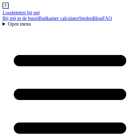
Loodgieters bij mij
Bij mij in de buurt
Badkamer calculator
Steden
Blog
FAQ
Open menu