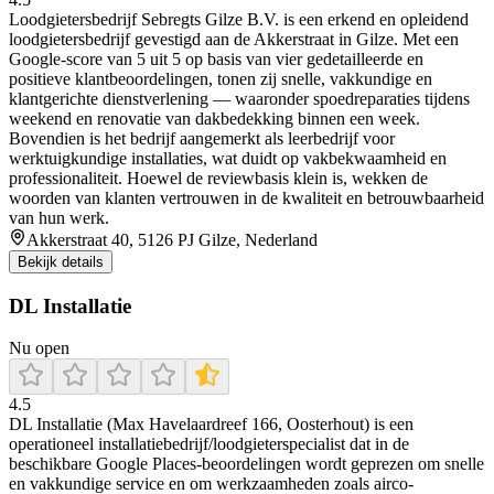
Loodgietersbedrijf Sebregts Gilze B.V. is een erkend en opleidend
loodgietersbedrijf gevestigd aan de Akkerstraat in Gilze. Met een
Google‑score van 5 uit 5 op basis van vier gedetailleerde en
positieve klantbeoordelingen, tonen zij snelle, vakkundige en
klantgerichte dienstverlening — waaronder spoedreparaties tijdens
weekend en renovatie van dakbedekking binnen een week.
Bovendien is het bedrijf aangemerkt als leerbedrijf voor
werktuigkundige installaties, wat duidt op vakbekwaamheid en
professionaliteit. Hoewel de reviewbasis klein is, wekken de
woorden van klanten vertrouwen in de kwaliteit en betrouwbaarheid
van hun werk.
Akkerstraat 40, 5126 PJ Gilze, Nederland
Bekijk details
DL Installatie
Nu open
4.5
DL Installatie (Max Havelaardreef 166, Oosterhout) is een
operationeel installatiebedrijf/loodgieterspecialist dat in de
beschikbare Google Places-beoordelingen wordt geprezen om snelle
en vakkundige service en om werkzaamheden zoals airco-