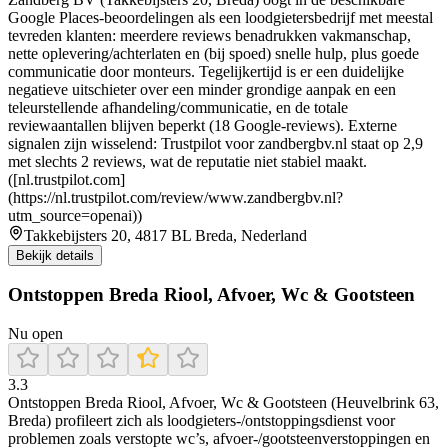
Google Places-beoordelingen als een loodgietersbedrijf met meestal
tevreden klanten: meerdere reviews benadrukken vakmanschap,
nette oplevering/achterlaten en (bij spoed) snelle hulp, plus goede
communicatie door monteurs. Tegelijkertijd is er een duidelijke
negatieve uitschieter over een minder grondige aanpak en een
teleurstellende afhandeling/communicatie, en de totale
reviewaantallen blijven beperkt (18 Google-reviews). Externe
signalen zijn wisselend: Trustpilot voor zandbergbv.nl staat op 2,9
met slechts 2 reviews, wat de reputatie niet stabiel maakt.
([nl.trustpilot.com]
(https://nl.trustpilot.com/review/www.zandbergbv.nl?
utm_source=openai))
Takkebijsters 20, 4817 BL Breda, Nederland
Bekijk details
Ontstoppen Breda Riool, Afvoer, Wc & Gootsteen
Nu open
3.3
Ontstoppen Breda Riool, Afvoer, Wc & Gootsteen (Heuvelbrink 63,
Breda) profileert zich als loodgieters-/ontstoppingsdienst voor
problemen zoals verstopte wc’s, afvoer-/gootsteenverstoppingen en