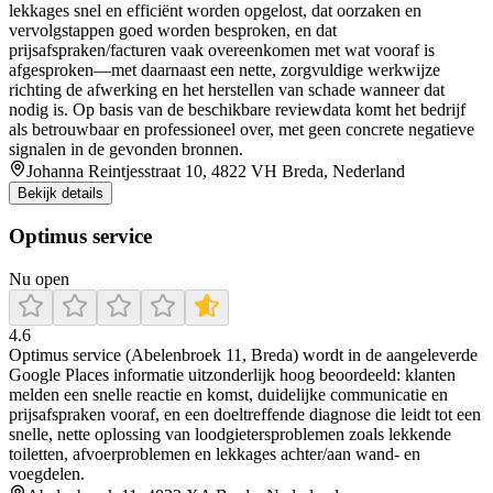
lekkages snel en efficiënt worden opgelost, dat oorzaken en
vervolgstappen goed worden besproken, en dat
prijsafspraken/facturen vaak overeenkomen met wat vooraf is
afgesproken—met daarnaast een nette, zorgvuldige werkwijze
richting de afwerking en het herstellen van schade wanneer dat
nodig is. Op basis van de beschikbare reviewdata komt het bedrijf
als betrouwbaar en professioneel over, met geen concrete negatieve
signalen in de gevonden bronnen.
Johanna Reintjesstraat 10, 4822 VH Breda, Nederland
Bekijk details
Optimus service
Nu open
4.6
Optimus service (Abelenbroek 11, Breda) wordt in de aangeleverde
Google Places informatie uitzonderlijk hoog beoordeeld: klanten
melden een snelle reactie en komst, duidelijke communicatie en
prijsafspraken vooraf, en een doeltreffende diagnose die leidt tot een
snelle, nette oplossing van loodgietersproblemen zoals lekkende
toiletten, afvoerproblemen en lekkages achter/aan wand- en
voegdelen.