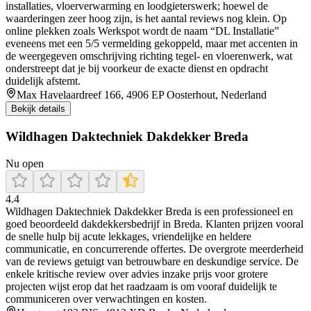
installaties, vloerverwarming en loodgieterswerk; hoewel de
waarderingen zeer hoog zijn, is het aantal reviews nog klein. Op
online plekken zoals Werkspot wordt de naam “DL Installatie”
eveneens met een 5/5 vermelding gekoppeld, maar met accenten in
de weergegeven omschrijving richting tegel- en vloerenwerk, wat
onderstreept dat je bij voorkeur de exacte dienst en opdracht
duidelijk afstemt.
Max Havelaardreef 166, 4906 EP Oosterhout, Nederland
Bekijk details
Wildhagen Daktechniek Dakdekker Breda
Nu open
4.4
Wildhagen Daktechniek Dakdekker Breda is een professioneel en
goed beoordeeld dakdekkersbedrijf in Breda. Klanten prijzen vooral
de snelle hulp bij acute lekkages, vriendelijke en heldere
communicatie, en concurrerende offertes. De overgrote meerderheid
van de reviews getuigt van betrouwbare en deskundige service. De
enkele kritische review over advies inzake prijs voor grotere
projecten wijst erop dat het raadzaam is om vooraf duidelijk te
communiceren over verwachtingen en kosten.