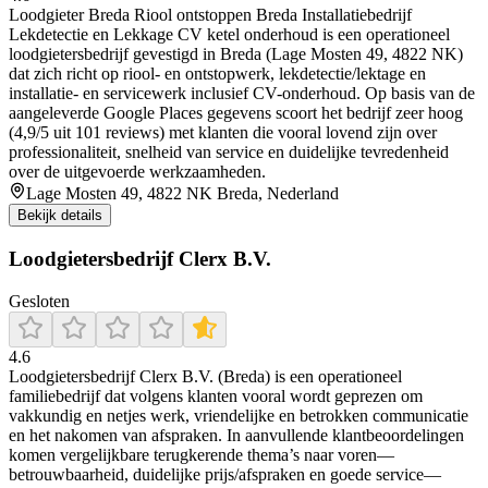
Loodgieter Breda Riool ontstoppen Breda Installatiebedrijf
Lekdetectie en Lekkage CV ketel onderhoud is een operationeel
loodgietersbedrijf gevestigd in Breda (Lage Mosten 49, 4822 NK)
dat zich richt op riool- en ontstopwerk, lekdetectie/lektage en
installatie- en servicewerk inclusief CV-onderhoud. Op basis van de
aangeleverde Google Places gegevens scoort het bedrijf zeer hoog
(4,9/5 uit 101 reviews) met klanten die vooral lovend zijn over
professionaliteit, snelheid van service en duidelijke tevredenheid
over de uitgevoerde werkzaamheden.
Lage Mosten 49, 4822 NK Breda, Nederland
Bekijk details
Loodgietersbedrijf Clerx B.V.
Gesloten
4.6
Loodgietersbedrijf Clerx B.V. (Breda) is een operationeel
familiebedrijf dat volgens klanten vooral wordt geprezen om
vakkundig en netjes werk, vriendelijke en betrokken communicatie
en het nakomen van afspraken. In aanvullende klantbeoordelingen
komen vergelijkbare terugkerende thema’s naar voren—
betrouwbaarheid, duidelijke prijs/afspraken en goede service—