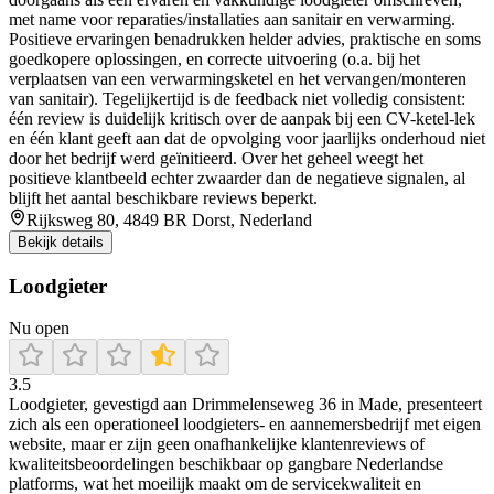
met name voor reparaties/installaties aan sanitair en verwarming.
Positieve ervaringen benadrukken helder advies, praktische en soms
goedkopere oplossingen, en correcte uitvoering (o.a. bij het
verplaatsen van een verwarmingsketel en het vervangen/monteren
van sanitair). Tegelijkertijd is de feedback niet volledig consistent:
één review is duidelijk kritisch over de aanpak bij een CV-ketel-lek
en één klant geeft aan dat de opvolging voor jaarlijks onderhoud niet
door het bedrijf werd geïnitieerd. Over het geheel weegt het
positieve klantbeeld echter zwaarder dan de negatieve signalen, al
blijft het aantal beschikbare reviews beperkt.
Rijksweg 80, 4849 BR Dorst, Nederland
Bekijk details
Loodgieter
Nu open
3.5
Loodgieter, gevestigd aan Drimmelenseweg 36 in Made, presenteert
zich als een operationeel loodgieters- en aannemersbedrijf met eigen
website, maar er zijn geen onafhankelijke klantenreviews of
kwaliteitsbeoordelingen beschikbaar op gangbare Nederlandse
platforms, wat het moeilijk maakt om de servicekwaliteit en