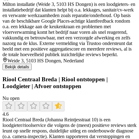
Milton installatie (Weide 3, 5103 HS Dongen) is een loodgieters- en
installatiebedrijf dat klanten helpt bij o.a. lekkages, sanitair/cv-werk
en verwante werkzaamheden zoals reparatie/onderhoud. Op basis
van de beschikbare Google Places-achtige klantfeedback rondom
o.a. een lekkage aan de keukenkraan en problemen met
vloerverwarming komt het bedrijf naar voren als snel reagerend,
vakkundig en betrouwbaar, met een verzorgde afwerking en zelfs
nazorg na de klus. Externe vermelding via Trustoo ondersteunt dat
beeld met een positieve aggregatiescore en meerdere reviews, al is
de totale hoeveelheid publiek inzichtelijke reviews beperkt.
Weide 3, 5103 HS Dongen, Nederland
Bekijk details
Riool Centraal Breda | Riool ontstoppen |
Loodgieter | Afvoer ontstoppen
Nu open
4.6
Riool Centraal Breda (Johanna Reintjesstraat 10) is een
loodgieter/rioolservice die volgens de (meest) positieve reviews sterk
leunt op snelle respons, duidelijke uitleg en onderbouwde diagnose
(o.a. camera-inspectie). Klanten rapporteren dat verstoppingen en