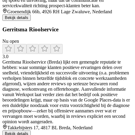
bij spoed en uitvoering, maar dat de communicatie en
servicekwaliteit richting prospect-klanten beter kan.
Groenendijk 66b, 4926 RH Lage Zwaluwe, Nederland
Bekijk details
Gerritsma Rioolservice
Nu open
3.0
Gerritsma Rioolservice (Breda) lijkt een gemengde reputatie te
hebben: waar sommige klanten positieve ervaringen delen over
snelheid, vriendelijkheid en succesvolle uitvoering (o.a. problemen
verholpen binnen hetzelfde tijdsblok en concrete werkzaamheden
afgerond), wijzen andere reviews op serieuze bezwaren rond
diagnose, werkomvang en offertehoogte. Aanvullende informatie
vanuit Werkspot laat verder zien dat het bedrijf ook positieve
beoordelingen krijgt, maar op basis van de Google Places-data is er
een duidelijke noodzaak voor extra voorzichtigheid bij de diagnose
en prijsopbouw—zeker bij offensieve aannames over wat er
vervangen moet worden, waarbij in reviews expliciet een second
opinion wordt aangeraden.
Takkebijsters 17, 4817 BL Breda, Nederland
Bekijk details