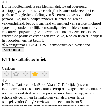
4.0
Burrie riooltechniek is een kleinschalig, lokaal opererend
ontstoppings- en rioolservicebedrijf in Raamsdonksveer met een
perfecte Google-beoordeling van 5 sterren op basis van drie
persoonlijke, inhoudelijke reviews. Klanten prijzen de
vakkundigheid, betrouwbaarheid en snelheid van service, inclusief
spoedhulp onder moeilijke omstandigheden, heldere communicatie
en correcte prijsstelling. Alhoewel het aantal reviews beperkt is,
spreken de positieve ervaringen van Mike, Ron en Rich duidelijk in
het voordeel van het bedrijf.
Koningstraat 10, 4941 GW Raamsdonksveer, Nederland
Bekijk details
KTI Installatietechniek
Gesloten
4.0
KTI Installatietechniek (Rode Vaart 17, Terheijden) is een
loodgieters- en installatietechniekbedrijf dat volgens de beschikbare
reviews vooral sterk wordt geprezen om vakmanschap, nette en
schone uitvoering en het nakomen van afspraken. In de
(aangeleverde) Google-reviews komt een consistent 5-
sterrenpatroon naar voren, met meerdere klanten die zowel