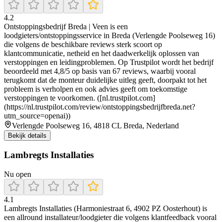
4.2
Ontstoppingsbedrijf Breda | Veen is een
loodgieters/ontstoppingsservice in Breda (Verlengde Poolseweg 16)
die volgens de beschikbare reviews sterk scoort op
klantcommunicatie, netheid en het daadwerkelijk oplossen van
verstoppingen en leidingproblemen. Op Trustpilot wordt het bedrijf
beoordeeld met 4,8/5 op basis van 67 reviews, waarbij vooral
terugkomt dat de monteur duidelijke uitleg geeft, doorpakt tot het
probleem is verholpen en ook advies geeft om toekomstige
verstoppingen te voorkomen. ([nl.trustpilot.com]
(https://nl.trustpilot.com/review/ontstoppingsbedrijfbreda.net?
utm_source=openai))
Verlengde Poolseweg 16, 4818 CL Breda, Nederland
Bekijk details
Lambregts Installaties
Nu open
4.1
Lambregts Installaties (Harmoniestraat 6, 4902 PZ Oosterhout) is
een allround installateur/loodgieter die volgens klantfeedback vooral