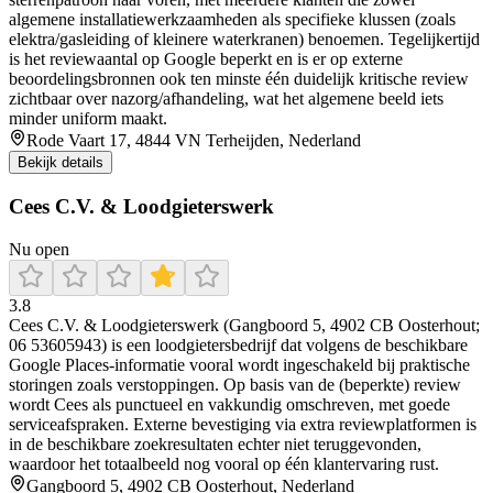
algemene installatiewerkzaamheden als specifieke klussen (zoals
elektra/gasleiding of kleinere waterkranen) benoemen. Tegelijkertijd
is het reviewaantal op Google beperkt en is er op externe
beoordelingsbronnen ook ten minste één duidelijk kritische review
zichtbaar over nazorg/afhandeling, wat het algemene beeld iets
minder uniform maakt.
Rode Vaart 17, 4844 VN Terheijden, Nederland
Bekijk details
Cees C.V. & Loodgieterswerk
Nu open
3.8
Cees C.V. & Loodgieterswerk (Gangboord 5, 4902 CB Oosterhout;
06 53605943) is een loodgietersbedrijf dat volgens de beschikbare
Google Places-informatie vooral wordt ingeschakeld bij praktische
storingen zoals verstoppingen. Op basis van de (beperkte) review
wordt Cees als punctueel en vakkundig omschreven, met goede
serviceafspraken. Externe bevestiging via extra reviewplatformen is
in de beschikbare zoekresultaten echter niet teruggevonden,
waardoor het totaalbeeld nog vooral op één klantervaring rust.
Gangboord 5, 4902 CB Oosterhout, Nederland