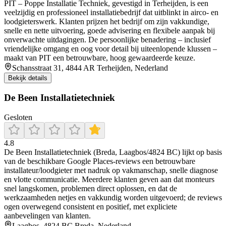
PIT – Poppe Installatie Techniek, gevestigd in Terheijden, is een
veelzijdig en professioneel installatiebedrijf dat uitblinkt in airco- en
loodgieterswerk. Klanten prijzen het bedrijf om zijn vakkundige,
snelle en nette uitvoering, goede advisering en flexibele aanpak bij
onverwachte uitdagingen. De persoonlijke benadering – inclusief
vriendelijke omgang en oog voor detail bij uiteenlopende klussen –
maakt van PIT een betrouwbare, hoog gewaardeerde keuze.
Schansstraat 31, 4844 AR Terheijden, Nederland
Bekijk details
De Been Installatietechniek
Gesloten
4.8
De Been Installatietechniek (Breda, Laagbos/4824 BC) lijkt op basis
van de beschikbare Google Places-reviews een betrouwbare
installateur/loodgieter met nadruk op vakmanschap, snelle diagnose
en vlotte communicatie. Meerdere klanten geven aan dat monteurs
snel langskomen, problemen direct oplossen, en dat de
werkzaamheden netjes en vakkundig worden uitgevoerd; de reviews
ogen overwegend consistent en positief, met expliciete
aanbevelingen van klanten.
Laagbos, 4824 BC Breda, Nederland