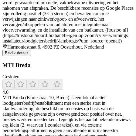
wordt gewaardeerd om nette, vakbekwame uitvoering en het
nakomen van afspraken. De beschikbare recensies op Google Places
zijn volledig positief (3× 5 sterren) en bevatten concrete
verwijzingen naar zinkwerk/goot- en afvoerwerk, het
vervangen/afkoppelen van radiatoren met integratie naar
vloerverwarming, en de installatie van een badkamer. ([trustoo.nl]
(https://trustoo.nl/noord-brabant/bergen-op-zoom/cv-verwarmings-
installateur/loodgietersbedrijf-lambregts/?utm_source=openai))
Harmoniestraat 6, 4902 PZ Oosterhout, Nederland
Bekijk details
MTI Breda
Gesloten
4.0
MTI Breda (Kortestraat 10, Breda) is een lokaal actief
loodgietersbedrijf/establishment met een sterke start in
klantwaardering: de beschikbare recensies op basis van de
aangeleverde gegevens zijn overwegend zeer positief over net,
precies werk en meedenken. Tegelijk is het aantal bekende reviews
erg klein (2, waarvan 1 zonder tekst), en via externe
beoordelingsplatformen is geen aanvullende informatie/extra
klantfeedback boven water gekomen in de uitgevoerde