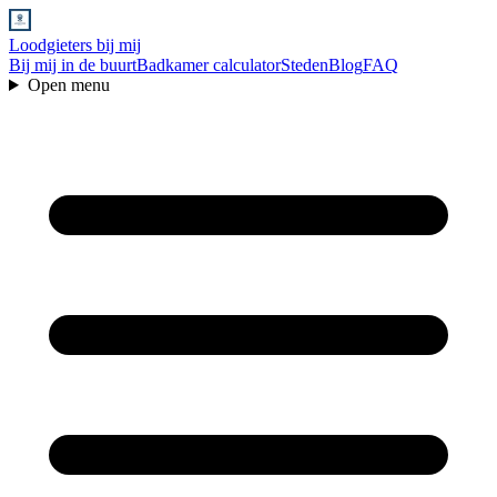
Loodgieters bij mij
Bij mij in de buurt
Badkamer calculator
Steden
Blog
FAQ
Open menu