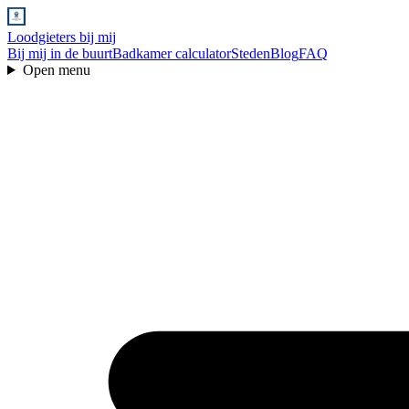
Loodgieters bij mij
Bij mij in de buurt
Badkamer calculator
Steden
Blog
FAQ
Open menu