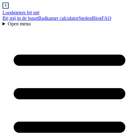
Loodgieters bij mij
Bij mij in de buurt
Badkamer calculator
Steden
Blog
FAQ
Open menu