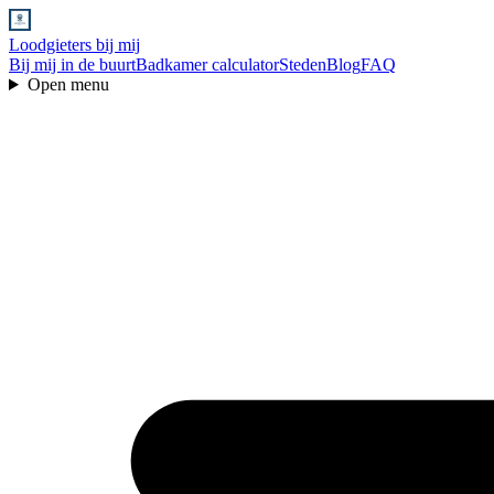
Loodgieters bij mij
Bij mij in de buurt
Badkamer calculator
Steden
Blog
FAQ
Open menu