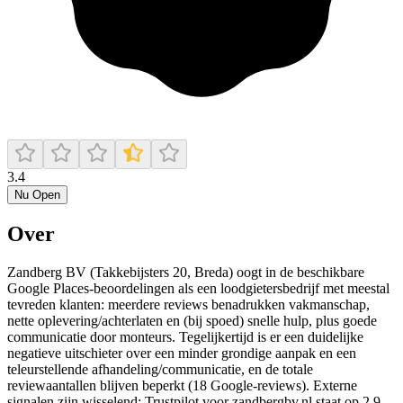
3.4
Nu Open
Over
Zandberg BV (Takkebijsters 20, Breda) oogt in de beschikbare
Google Places-beoordelingen als een loodgietersbedrijf met meestal
tevreden klanten: meerdere reviews benadrukken vakmanschap,
nette oplevering/achterlaten en (bij spoed) snelle hulp, plus goede
communicatie door monteurs. Tegelijkertijd is er een duidelijke
negatieve uitschieter over een minder grondige aanpak en een
teleurstellende afhandeling/communicatie, en de totale
reviewaantallen blijven beperkt (18 Google-reviews). Externe
signalen zijn wisselend: Trustpilot voor zandbergbv.nl staat op 2,9