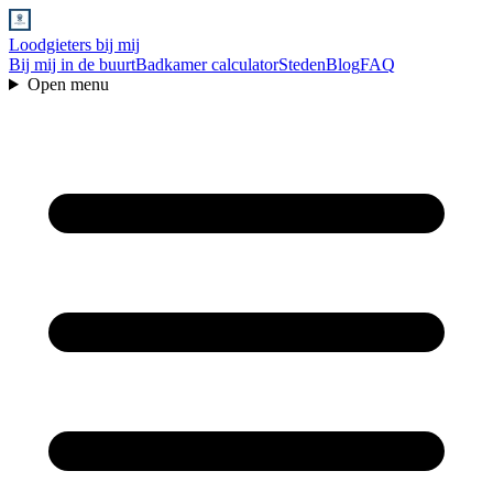
Loodgieters bij mij
Bij mij in de buurt
Badkamer calculator
Steden
Blog
FAQ
Open menu