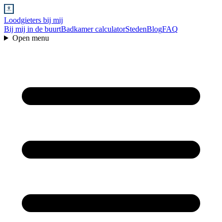
Loodgieters bij mij
Bij mij in de buurt
Badkamer calculator
Steden
Blog
FAQ
Open menu