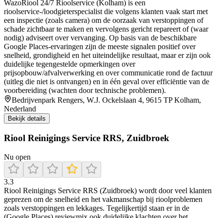
WazoRiool 24/7 Rioolservice (Kolham) is een
rioolservice-/loodgieterspecialist die volgens klanten vaak start met
een inspectie (zoals camera) om de oorzaak van verstoppingen of
schade zichtbaar te maken en vervolgens gericht repareert of (waar
nodig) adviseert over vervanging. Op basis van de beschikbare
Google Places-ervaringen zijn de meeste signalen positief over
snelheid, grondigheid en het uiteindelijke resultaat, maar er zijn ook
duidelijke tegengestelde opmerkingen over
prijsopbouw/afvalverwerking en over communicatie rond de factuur
(uitleg die niet is ontvangen) en in één geval over efficiëntie van de
voorbereiding (wachten door technische problemen).
Bedrijvenpark Rengers, W.J. Ockelslaan 4, 9615 TP Kolham,
Nederland
Bekijk details
Riool Reinigings Service RRS, Zuidbroek
Nu open
3.3
Riool Reinigings Service RRS (Zuidbroek) wordt door veel klanten
geprezen om de snelheid en het vakmanschap bij rioolproblemen
zoals verstoppingen en lekkages. Tegelijkertijd staan er in de
(Google Places) reviewmix ook duidelijke klachten over het