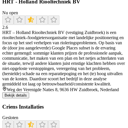
HRT - Holland Riooltechniek BV
Nu open
2.6
HRT – Holland Riooltechniek BV (vestiging Zuidbroek) is een
riooltechniek-/loodgietersorganisatie met landelijke positionering en
focus op het snel verhelpen van rioleringsproblemen. Op basis van
de (door jou aangeleverde) Google Places subset is de ervaring
echter gemengd: sommige klanten prijzen de professionele aanpak,
communicatie, het maken van een plan en het netjes achterlaten van
de situatie, terwijl andere klanten juist ernstige klachten hebben over
niet-opgeloste verstoppingen, verergering van het probleem,
(herstelde) schade na een reparatiepoging en het (te) hoog uitvallen
van de kosten. Daardoor scoort het bedrijf in deze analyse
gemiddeld tot laag op betrouwbaarheid/consistente kwaliteit.
Weg der Verenigde Naties 8, 9636 HW Zuidbroek, Nederland
Bekijk details
Criens Installaties
Gesloten