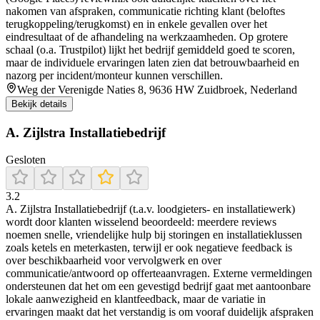
nakomen van afspraken, communicatie richting klant (beloftes
terugkoppeling/terugkomst) en in enkele gevallen over het
eindresultaat of de afhandeling na werkzaamheden. Op grotere
schaal (o.a. Trustpilot) lijkt het bedrijf gemiddeld goed te scoren,
maar de individuele ervaringen laten zien dat betrouwbaarheid en
nazorg per incident/monteur kunnen verschillen.
Weg der Verenigde Naties 8, 9636 HW Zuidbroek, Nederland
Bekijk details
A. Zijlstra Installatiebedrijf
Gesloten
3.2
A. Zijlstra Installatiebedrijf (t.a.v. loodgieters- en installatiewerk)
wordt door klanten wisselend beoordeeld: meerdere reviews
noemen snelle, vriendelijke hulp bij storingen en installatieklussen
zoals ketels en meterkasten, terwijl er ook negatieve feedback is
over beschikbaarheid voor vervolgwerk en over
communicatie/antwoord op offerteaanvragen. Externe vermeldingen
ondersteunen dat het om een gevestigd bedrijf gaat met aantoonbare
lokale aanwezigheid en klantfeedback, maar de variatie in
ervaringen maakt dat het verstandig is om vooraf duidelijk afspraken