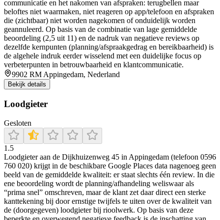
communicatie en het nakomen van afspraken: terugbellen maar
beloftes niet waarmaken, niet reageren op app/telefoon en afspraken
die (zichtbaar) niet worden nagekomen of onduidelijk worden
geannuleerd. Op basis van de combinatie van lage gemiddelde
beoordeling (2,5 uit 11) en de nadruk van negatieve reviews op
dezelfde kernpunten (planning/afspraakgedrag en bereikbaarheid) is
de algehele indruk eerder wisselend met een duidelijke focus op
verbeterpunten in betrouwbaarheid en klantcommunicatie.
9902 RM Appingedam, Nederland
Bekijk details
Loodgieter
Gesloten
1.5
Loodgieter aan de Dijkhuizenweg 45 in Appingedam (telefoon 0596
760 020) krijgt in de beschikbare Google Places data nagenoeg geen
beeld van de gemiddelde kwaliteit: er staat slechts één review. In die
ene beoordeling wordt de planning/afhandeling weliswaar als
“prima snel” omschreven, maar de klant zet daar direct een sterke
kanttekening bij door ernstige twijfels te uiten over de kwaliteit van
de (doorgegeven) loodgieter bij rioolwerk. Op basis van deze
beperkte en overwegend negatieve feedback is de inschatting van