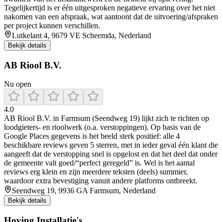
Tegelijkertijd is er één uitgesproken negatieve ervaring over het niet
nakomen van een afspraak, wat aantoont dat de uitvoering/afspraken
per project kunnen verschillen.
Lutkelant 4, 9679 VE Scheemda, Nederland
Bekijk details
AB Riool B.V.
Nu open
4.0
AB Riool B.V. in Farmsum (Seendweg 19) lijkt zich te richten op
loodgieters- en rioolwerk (o.a. verstoppingen). Op basis van de
Google Places gegevens is het beeld sterk positief: alle 4
beschikbare reviews geven 5 sterren, met in ieder geval één klant die
aangeeft dat de verstopping snel is opgelost en dat het deel dat onder
de gemeente valt goed/“perfect geregeld” is. Wel is het aantal
reviews erg klein en zijn meerdere teksten (deels) summier,
waardoor extra bevestiging vanuit andere platforms ontbreekt.
Seendweg 19, 9936 GA Farmsum, Nederland
Bekijk details
Hoving Installatie's