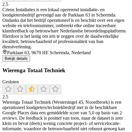
2.5
Criens Installaties is een lokaal opererend installatie- en
loodgietersbedrijf gevestigd aan de Parklaan 63 in Scheemda.
Ondanks dat het bedrijf operationeel is en beschikt over een eigen
website en telefoonnummer, ontbreekt elke online traceerbare
klantfeedback op betrouwbare Nederlandse beoordelingsplatforms.
Hierdoor is het lastig om iets te zeggen over de daadwerkelijke
kwaliteit, betrouwbaarheid of professionaliteit van hun
dienstverlening.
Parklaan 63, 9679 HE Scheemda, Nederland
Bekijk details
Wierenga Totaal Techniek
Gesloten
2.5
Wierenga Totaal Techniek (Westersingel 45, Noordbroek) is een
operationeel loodgieters/techniekbedrijf met in de beschikbare
Google Places data een gemiddelde score van 5,0 op basis van 2
reviews. De feedback is positief van toon, maar de dataset is zeer
klein en bevat (deels) weinig concrete project- of servicelocatie-
informatie, waardoor de betrouwbaarheid niet robuust genoeg kan