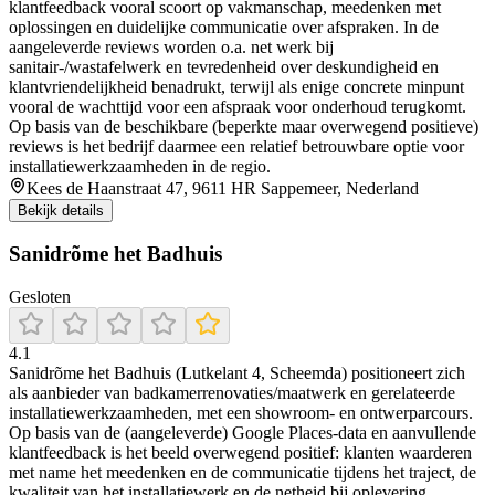
klantfeedback vooral scoort op vakmanschap, meedenken met
oplossingen en duidelijke communicatie over afspraken. In de
aangeleverde reviews worden o.a. net werk bij
sanitair-/wastafelwerk en tevredenheid over deskundigheid en
klantvriendelijkheid benadrukt, terwijl als enige concrete minpunt
vooral de wachttijd voor een afspraak voor onderhoud terugkomt.
Op basis van de beschikbare (beperkte maar overwegend positieve)
reviews is het bedrijf daarmee een relatief betrouwbare optie voor
installatiewerkzaamheden in de regio.
Kees de Haanstraat 47, 9611 HR Sappemeer, Nederland
Bekijk details
Sanidrõme het Badhuis
Gesloten
4.1
Sanidrõme het Badhuis (Lutkelant 4, Scheemda) positioneert zich
als aanbieder van badkamerrenovaties/maatwerk en gerelateerde
installatiewerkzaamheden, met een showroom- en ontwerparcours.
Op basis van de (aangeleverde) Google Places-data en aanvullende
klantfeedback is het beeld overwegend positief: klanten waarderen
met name het meedenken en de communicatie tijdens het traject, de
kwaliteit van het installatiewerk en de netheid bij oplevering.