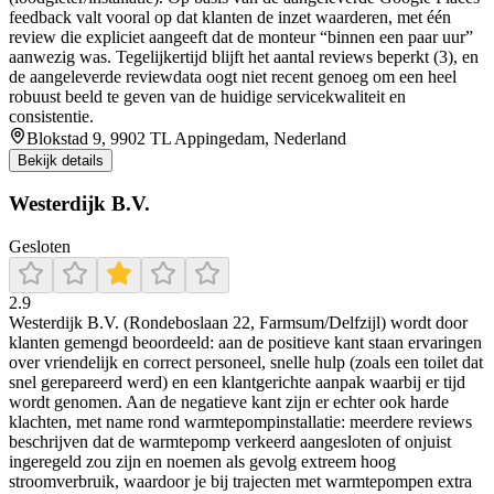
feedback valt vooral op dat klanten de inzet waarderen, met één
review die expliciet aangeeft dat de monteur “binnen een paar uur”
aanwezig was. Tegelijkertijd blijft het aantal reviews beperkt (3), en
de aangeleverde reviewdata oogt niet recent genoeg om een heel
robuust beeld te geven van de huidige servicekwaliteit en
consistentie.
Blokstad 9, 9902 TL Appingedam, Nederland
Bekijk details
Westerdijk B.V.
Gesloten
2.9
Westerdijk B.V. (Rondeboslaan 22, Farmsum/Delfzijl) wordt door
klanten gemengd beoordeeld: aan de positieve kant staan ervaringen
over vriendelijk en correct personeel, snelle hulp (zoals een toilet dat
snel gerepareerd werd) en een klantgerichte aanpak waarbij er tijd
wordt genomen. Aan de negatieve kant zijn er echter ook harde
klachten, met name rond warmtepompinstallatie: meerdere reviews
beschrijven dat de warmtepomp verkeerd aangesloten of onjuist
ingeregeld zou zijn en noemen als gevolg extreem hoog
stroomverbruik, waardoor je bij trajecten met warmtepompen extra