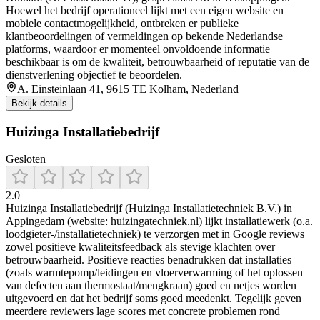
Hoewel het bedrijf operationeel lijkt met een eigen website en
mobiele contactmogelijkheid, ontbreken er publieke
klantbeoordelingen of vermeldingen op bekende Nederlandse
platforms, waardoor er momenteel onvoldoende informatie
beschikbaar is om de kwaliteit, betrouwbaarheid of reputatie van de
dienstverlening objectief te beoordelen.
A. Einsteinlaan 41, 9615 TE Kolham, Nederland
Bekijk details
Huizinga Installatiebedrijf
Gesloten
2.0
Huizinga Installatiebedrijf (Huizinga Installatietechniek B.V.) in
Appingedam (website: huizingatechniek.nl) lijkt installatiewerk (o.a.
loodgieter-/installatietechniek) te verzorgen met in Google reviews
zowel positieve kwaliteitsfeedback als stevige klachten over
betrouwbaarheid. Positieve reacties benadrukken dat installaties
(zoals warmtepomp/leidingen en vloerverwarming of het oplossen
van defecten aan thermostaat/mengkraan) goed en netjes worden
uitgevoerd en dat het bedrijf soms goed meedenkt. Tegelijk geven
meerdere reviewers lage scores met concrete problemen rond