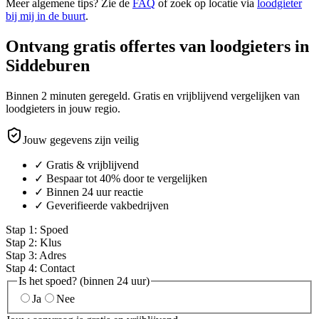
Meer algemene tips? Zie de
FAQ
of zoek op locatie via
loodgieter
bij mij in de buurt
.
Ontvang gratis offertes van loodgieters in
Siddeburen
Binnen 2 minuten geregeld. Gratis en vrijblijvend vergelijken van
loodgieters in jouw regio.
Jouw gegevens zijn veilig
✓ Gratis & vrijblijvend
✓ Bespaar tot 40% door te vergelijken
✓ Binnen 24 uur reactie
✓ Geverifieerde vakbedrijven
Stap
1
:
Spoed
Stap
2
:
Klus
Stap
3
:
Adres
Stap
4
:
Contact
Is het spoed? (binnen 24 uur)
Ja
Nee