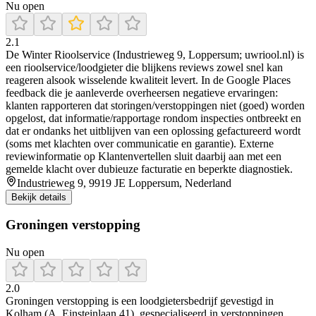
Nu open
2.1
De Winter Rioolservice (Industrieweg 9, Loppersum; uwriool.nl) is
een rioolservice/loodgieter die blijkens reviews zowel snel kan
reageren alsook wisselende kwaliteit levert. In de Google Places
feedback die je aanleverde overheersen negatieve ervaringen:
klanten rapporteren dat storingen/verstoppingen niet (goed) worden
opgelost, dat informatie/rapportage rondom inspecties ontbreekt en
dat er ondanks het uitblijven van een oplossing gefactureerd wordt
(soms met klachten over communicatie en garantie). Externe
reviewinformatie op Klantenvertellen sluit daarbij aan met een
gemelde klacht over dubieuze facturatie en beperkte diagnostiek.
Industrieweg 9, 9919 JE Loppersum, Nederland
Bekijk details
Groningen verstopping
Nu open
2.0
Groningen verstopping is een loodgietersbedrijf gevestigd in
Kolham (A. Einsteinlaan 41), gespecialiseerd in verstoppingen.