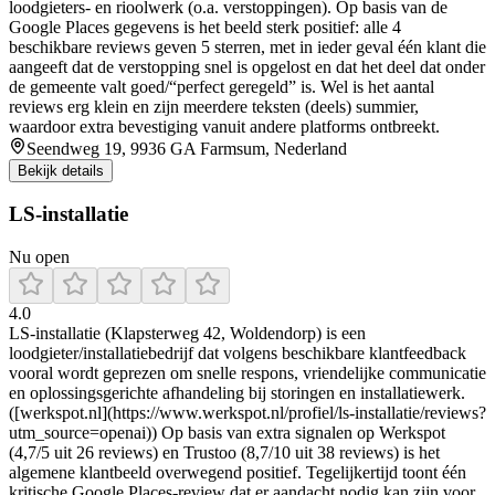
loodgieters- en rioolwerk (o.a. verstoppingen). Op basis van de
Google Places gegevens is het beeld sterk positief: alle 4
beschikbare reviews geven 5 sterren, met in ieder geval één klant die
aangeeft dat de verstopping snel is opgelost en dat het deel dat onder
de gemeente valt goed/“perfect geregeld” is. Wel is het aantal
reviews erg klein en zijn meerdere teksten (deels) summier,
waardoor extra bevestiging vanuit andere platforms ontbreekt.
Seendweg 19, 9936 GA Farmsum, Nederland
Bekijk details
LS-installatie
Nu open
4.0
LS-installatie (Klapsterweg 42, Woldendorp) is een
loodgieter/installatiebedrijf dat volgens beschikbare klantfeedback
vooral wordt geprezen om snelle respons, vriendelijke communicatie
en oplossingsgerichte afhandeling bij storingen en installatiewerk.
([werkspot.nl](https://www.werkspot.nl/profiel/ls-installatie/reviews?
utm_source=openai)) Op basis van extra signalen op Werkspot
(4,7/5 uit 26 reviews) en Trustoo (8,7/10 uit 38 reviews) is het
algemene klantbeeld overwegend positief. Tegelijkertijd toont één
kritische Google Places-review dat er aandacht nodig kan zijn voor