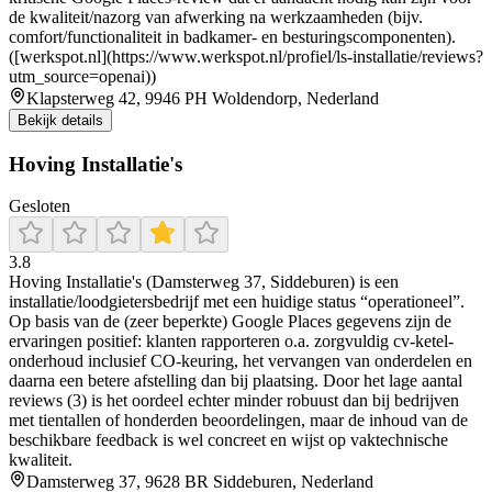
de kwaliteit/nazorg van afwerking na werkzaamheden (bijv.
comfort/functionaliteit in badkamer- en besturingscomponenten).
([werkspot.nl](https://www.werkspot.nl/profiel/ls-installatie/reviews?
utm_source=openai))
Klapsterweg 42, 9946 PH Woldendorp, Nederland
Bekijk details
Hoving Installatie's
Gesloten
3.8
Hoving Installatie's (Damsterweg 37, Siddeburen) is een
installatie/loodgietersbedrijf met een huidige status “operationeel”.
Op basis van de (zeer beperkte) Google Places gegevens zijn de
ervaringen positief: klanten rapporteren o.a. zorgvuldig cv-ketel-
onderhoud inclusief CO-keuring, het vervangen van onderdelen en
daarna een betere afstelling dan bij plaatsing. Door het lage aantal
reviews (3) is het oordeel echter minder robuust dan bij bedrijven
met tientallen of honderden beoordelingen, maar de inhoud van de
beschikbare feedback is wel concreet en wijst op vaktechnische
kwaliteit.
Damsterweg 37, 9628 BR Siddeburen, Nederland