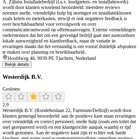
A. Zijlstra Installatiebedrijf (t.a.v. loodgieters- en installatiewerk)
wordt door klanten wisselend beoordeeld: meerdere reviews
noemen snelle, vriendelijke hulp bij storingen en installatieklussen
zoals ketels en meterkasten, terwijl er ook negatieve feedback is
over beschikbaarheid voor vervolgwerk en over
communicatie/antwoord op offerteaanvragen. Externe vermeldingen
ondersteunen dat het om een gevestigd bedrijf gaat met aantoonbare
lokale aanwezigheid en klantfeedback, maar de variatie in
ervaringen maakt dat het verstandig is om vooraf duidelijk afspraken
te maken over planning en bereikbaarheid.
Hoofdweg 46, 9939 PE Tjuchem, Nederland
Bekijk details
Westerdijk B.V.
Gesloten
2.9
Westerdijk B.V. (Rondeboslaan 22, Farmsum/Delfzijl) wordt door
klanten gemengd beoordeeld: aan de positieve kant staan ervaringen
over vriendelijk en correct personeel, snelle hulp (zoals een toilet dat
snel gerepareerd werd) en een klantgerichte aanpak waarbij er tijd
wordt genomen. Aan de negatieve kant zijn er echter ook harde
klachten, met name rond warmtepompinstallatie: meerdere reviews