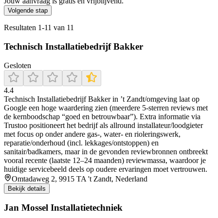
Jouw aanvraag is gratis en vrijblijvend.
Volgende stap
Resultaten
1
-
11
van
11
Technisch Installatiebedrijf Bakker
Gesloten
4.4
Technisch Installatiebedrijf Bakker in ’t Zandt/omgeving laat op
Google een hoge waardering zien (meerdere 5-sterren reviews met
de kernboodschap “goed en betrouwbaar”). Extra informatie via
Trustoo positioneert het bedrijf als allround installateur/loodgieter
met focus op onder andere gas-, water- en rioleringswerk,
reparatie/onderhoud (incl. lekkages/ontstoppen) en
sanitair/badkamers, maar in de gevonden reviewbronnen ontbreekt
vooral recente (laatste 12–24 maanden) reviewmassa, waardoor je
huidige servicebeeld deels op oudere ervaringen moet vertrouwen.
Omtadaweg 2, 9915 TA 't Zandt, Nederland
Bekijk details
Jan Mossel Installatietechniek