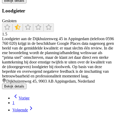
Bekijk details
Loodgieter
Gesloten
1.5
Loodgieter aan de Dijkhuizenweg 45 in Appingedam (telefoon 0596
760 020) krijgt in de beschikbare Google Places data nagenoeg geen
beeld van de gemiddelde kwaliteit: er staat slechts één review. In die
ene beoordeling wordt de planning/afhandeling weliswaar als
“prima snel” omschreven, maar de klant zet daar direct een sterke
kanttekening bij door ernstige twijfels te uiten over de kwaliteit van
de (doorgegeven) loodgieter bij rioolwerk. Op basis van deze
beperkte en overwegend negatieve feedback is de inschatting van
betrouwbaarheid en professionaliteit momenteel laag.
Dijkhuizenweg 45, 9903 AB Appingedam, Nederland
Bekijk details
Vorige
1
Volgende