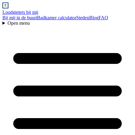
Loodgieters bij mij
Bij mij in de buurt
Badkamer calculator
Steden
Blog
FAQ
Open menu