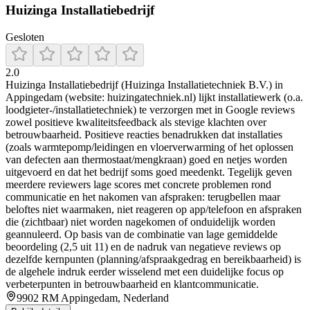
Huizinga Installatiebedrijf
Gesloten
2.0
Huizinga Installatiebedrijf (Huizinga Installatietechniek B.V.) in
Appingedam (website: huizingatechniek.nl) lijkt installatiewerk (o.a.
loodgieter-/installatietechniek) te verzorgen met in Google reviews
zowel positieve kwaliteitsfeedback als stevige klachten over
betrouwbaarheid. Positieve reacties benadrukken dat installaties
(zoals warmtepomp/leidingen en vloerverwarming of het oplossen
van defecten aan thermostaat/mengkraan) goed en netjes worden
uitgevoerd en dat het bedrijf soms goed meedenkt. Tegelijk geven
meerdere reviewers lage scores met concrete problemen rond
communicatie en het nakomen van afspraken: terugbellen maar
beloftes niet waarmaken, niet reageren op app/telefoon en afspraken
die (zichtbaar) niet worden nagekomen of onduidelijk worden
geannuleerd. Op basis van de combinatie van lage gemiddelde
beoordeling (2,5 uit 11) en de nadruk van negatieve reviews op
dezelfde kernpunten (planning/afspraakgedrag en bereikbaarheid) is
de algehele indruk eerder wisselend met een duidelijke focus op
verbeterpunten in betrouwbaarheid en klantcommunicatie.
9902 RM Appingedam, Nederland