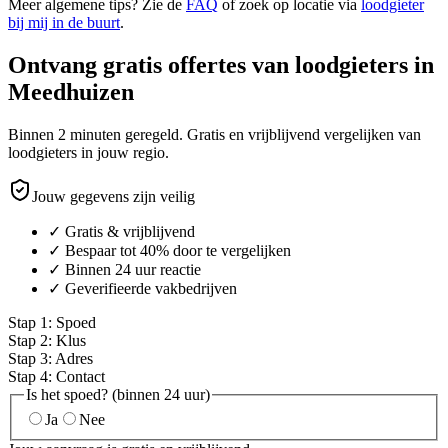
Meer algemene tips? Zie de
FAQ
of zoek op locatie via
loodgieter
bij mij in de buurt
.
Ontvang gratis offertes van loodgieters in
Meedhuizen
Binnen 2 minuten geregeld. Gratis en vrijblijvend vergelijken van
loodgieters in jouw regio.
Jouw gegevens zijn veilig
✓ Gratis & vrijblijvend
✓ Bespaar tot 40% door te vergelijken
✓ Binnen 24 uur reactie
✓ Geverifieerde vakbedrijven
Stap
1
:
Spoed
Stap
2
:
Klus
Stap
3
:
Adres
Stap
4
:
Contact
Is het spoed? (binnen 24 uur)
Ja
Nee