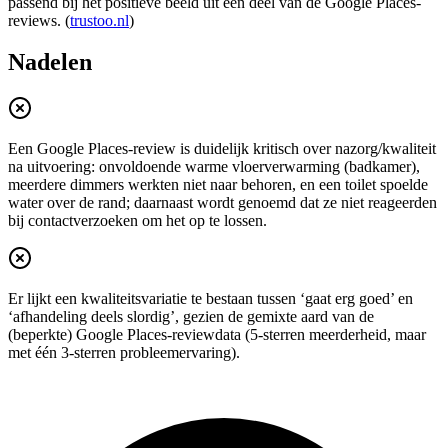
passend bij het positieve beeld uit een deel van de Google Places-
reviews. (
trustoo.nl
)
Nadelen
Een Google Places-review is duidelijk kritisch over nazorg/kwaliteit
na uitvoering: onvoldoende warme vloerverwarming (badkamer),
meerdere dimmers werkten niet naar behoren, en een toilet spoelde
water over de rand; daarnaast wordt genoemd dat ze niet reageerden
bij contactverzoeken om het op te lossen.
Er lijkt een kwaliteitsvariatie te bestaan tussen ‘gaat erg goed’ en
‘afhandeling deels slordig’, gezien de gemixte aard van de
(beperkte) Google Places-reviewdata (5-sterren meerderheid, maar
met één 3-sterren probleemervaring).