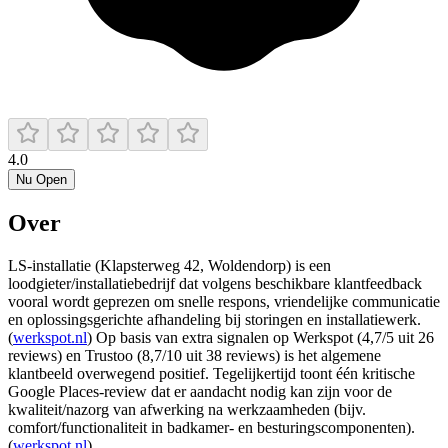
4.0
Nu Open
Over
LS-installatie (Klapsterweg 42, Woldendorp) is een
loodgieter/installatiebedrijf dat volgens beschikbare klantfeedback
vooral wordt geprezen om snelle respons, vriendelijke communicatie
en oplossingsgerichte afhandeling bij storingen en installatiewerk.
(
werkspot.nl
) Op basis van extra signalen op Werkspot (4,7/5 uit 26
reviews) en Trustoo (8,7/10 uit 38 reviews) is het algemene
klantbeeld overwegend positief. Tegelijkertijd toont één kritische
Google Places-review dat er aandacht nodig kan zijn voor de
kwaliteit/nazorg van afwerking na werkzaamheden (bijv.
comfort/functionaliteit in badkamer- en besturingscomponenten).
(
werkspot.nl
)