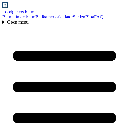
Loodgieters bij mij
Bij mij in de buurt
Badkamer calculator
Steden
Blog
FAQ
Open menu