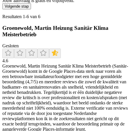
Jouw aanvraag is gratis en vrijblijvend.
Volgende stap
Resultaten
1
-
6
van
6
Groenewold, Martin Heizung Sanitär Klima
Meisterbetrieb
Gesloten
4.6
Groenewold, Martin Heizung Sanitär Klima Meisterbetrieb (Sanitär-
Groenewold) komt in de Google Places-data sterk naar voren als
een betrouwbare installateur/loodgieter met een hoge gemiddelde
beoordeling (4,7/5) en meerdere reviews die zowel de kwaliteit van
badkamer- en sanitairrenovaties als snelheid, vriendelijkheid en
netheid benadrukken. Tegelijkertijd is er één duidelijke negatieve
review die kritisch is over professionaliteit en kosten/afspraken (met
nadruk op schriftelijkheid), waardoor het beeld ondanks de sterke
meerderheid niet 100% eenduidig is. Externe verificatie van reviews
of reputatie via de door jou toegestane Nederlandse
reviewplatformen kon ik in de zoekresultaten niet gericht op dit
exacte bedrijf terugvinden, waardoor de beoordeling primair op de
aangeleverde Google Places-informatie leunt.