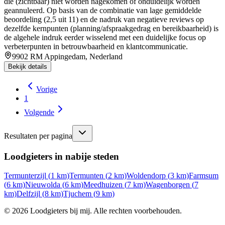
die (zichtbaar) niet worden nagekomen of onduidelijk worden
geannuleerd. Op basis van de combinatie van lage gemiddelde
beoordeling (2,5 uit 11) en de nadruk van negatieve reviews op
dezelfde kernpunten (planning/afspraakgedrag en bereikbaarheid) is
de algehele indruk eerder wisselend met een duidelijke focus op
verbeterpunten in betrouwbaarheid en klantcommunicatie.
9902 RM Appingedam, Nederland
Bekijk details
Vorige
1
Volgende
Resultaten per pagina
Loodgieters in nabije steden
Termunterzijl
(
1
km)
Termunten
(
2
km)
Woldendorp
(
3
km)
Farmsum
(
6
km)
Nieuwolda
(
6
km)
Meedhuizen
(
7
km)
Wagenborgen
(
7
km)
Delfzijl
(
8
km)
Tjuchem
(
9
km)
©
2026
Loodgieters bij mij. Alle rechten voorbehouden.