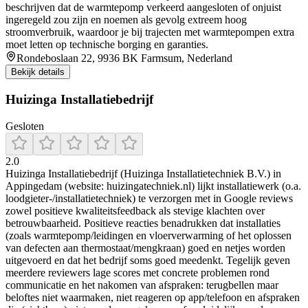
beschrijven dat de warmtepomp verkeerd aangesloten of onjuist
ingeregeld zou zijn en noemen als gevolg extreem hoog
stroomverbruik, waardoor je bij trajecten met warmtepompen extra
moet letten op technische borging en garanties.
Rondeboslaan 22, 9936 BK Farmsum, Nederland
Bekijk details
Huizinga Installatiebedrijf
Gesloten
2.0
Huizinga Installatiebedrijf (Huizinga Installatietechniek B.V.) in
Appingedam (website: huizingatechniek.nl) lijkt installatiewerk (o.a.
loodgieter-/installatietechniek) te verzorgen met in Google reviews
zowel positieve kwaliteitsfeedback als stevige klachten over
betrouwbaarheid. Positieve reacties benadrukken dat installaties
(zoals warmtepomp/leidingen en vloerverwarming of het oplossen
van defecten aan thermostaat/mengkraan) goed en netjes worden
uitgevoerd en dat het bedrijf soms goed meedenkt. Tegelijk geven
meerdere reviewers lage scores met concrete problemen rond
communicatie en het nakomen van afspraken: terugbellen maar
beloftes niet waarmaken, niet reageren op app/telefoon en afspraken