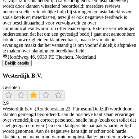
A. Zijlstra Installatiebedrijf (t.a.v. loodgieters- en installatiewerk)
wordt door klanten wisselend beoordeeld: meerdere reviews
noemen snelle, vriendelijke hulp bij storingen en installatieklussen
zoals ketels en meterkasten, terwijl er ook negatieve feedback is
over beschikbaarheid voor vervolgwerk en over
communicatie/antwoord op offerteaanvragen. Externe vermeldingen
ondersteunen dat het om een gevestigd bedrijf gaat met aantoonbare
lokale aanwezigheid en klantfeedback, maar de variatie in
ervaringen maakt dat het verstandig is om vooraf duidelijk afspraken
te maken over planning en bereikbaarheid.
Hoofdweg 46, 9939 PE Tjuchem, Nederland
Bekijk details
Westerdijk B.V.
Gesloten
2.9
Westerdijk B.V. (Rondeboslaan 22, Farmsum/Delfzijl) wordt door
klanten gemengd beoordeeld: aan de positieve kant staan ervaringen
over vriendelijk en correct personeel, snelle hulp (zoals een toilet dat
snel gerepareerd werd) en een klantgerichte aanpak waarbij er tijd
wordt genomen. Aan de negatieve kant zijn er echter ook harde
klachten, met name rond warmtepompinstallatie: meerdere reviews