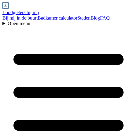
Loodgieters bij mij
Bij mij in de buurt
Badkamer calculator
Steden
Blog
FAQ
Open menu