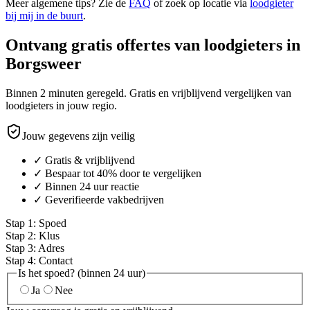
Meer algemene tips? Zie de
FAQ
of zoek op locatie via
loodgieter
bij mij in de buurt
.
Ontvang gratis offertes van loodgieters in
Borgsweer
Binnen 2 minuten geregeld. Gratis en vrijblijvend vergelijken van
loodgieters in jouw regio.
Jouw gegevens zijn veilig
✓ Gratis & vrijblijvend
✓ Bespaar tot 40% door te vergelijken
✓ Binnen 24 uur reactie
✓ Geverifieerde vakbedrijven
Stap
1
:
Spoed
Stap
2
:
Klus
Stap
3
:
Adres
Stap
4
:
Contact
Is het spoed? (binnen 24 uur)
Ja
Nee