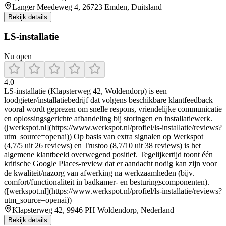
Langer Meedeweg 4, 26723 Emden, Duitsland
Bekijk details
LS-installatie
Nu open
4.0
LS-installatie (Klapsterweg 42, Woldendorp) is een
loodgieter/installatiebedrijf dat volgens beschikbare klantfeedback
vooral wordt geprezen om snelle respons, vriendelijke communicatie
en oplossingsgerichte afhandeling bij storingen en installatiewerk.
([werkspot.nl](https://www.werkspot.nl/profiel/ls-installatie/reviews?
utm_source=openai)) Op basis van extra signalen op Werkspot
(4,7/5 uit 26 reviews) en Trustoo (8,7/10 uit 38 reviews) is het
algemene klantbeeld overwegend positief. Tegelijkertijd toont één
kritische Google Places-review dat er aandacht nodig kan zijn voor
de kwaliteit/nazorg van afwerking na werkzaamheden (bijv.
comfort/functionaliteit in badkamer- en besturingscomponenten).
([werkspot.nl](https://www.werkspot.nl/profiel/ls-installatie/reviews?
utm_source=openai))
Klapsterweg 42, 9946 PH Woldendorp, Nederland
Bekijk details