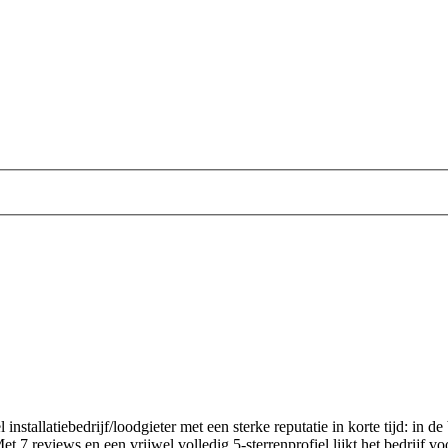
 installatiebedrijf/loodgieter met een sterke reputatie in korte tijd: i
eviews en een vrijwel volledig 5-sterrenprofiel lijkt het bedrijf voora