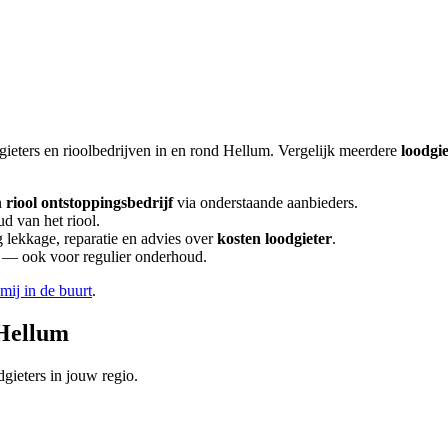
gieters en rioolbedrijven in en rond
Hellum
. Vergelijk meerdere
loodgi
n
riool ontstoppingsbedrijf
via onderstaande aanbieders.
d van het riool.
lekkage, reparatie en advies over
kosten loodgieter
.
en — ook voor regulier onderhoud.
 mij in de buurt
.
Hellum
gieters in jouw regio.