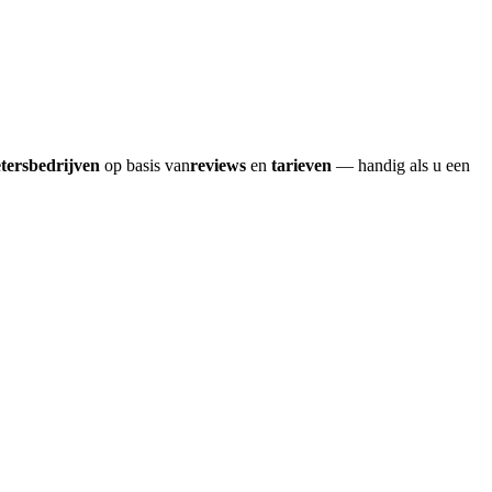
etersbedrijven
op basis van
reviews
en
tarieven
— handig als u een