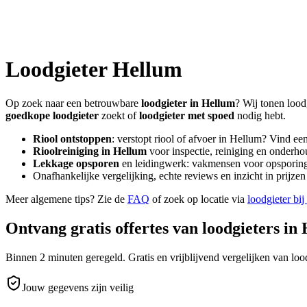
Loodgieter
Hellum
Op zoek naar een betrouwbare
loodgieter in
Hellum
? Wij tonen lood
goedkope loodgieter
zoekt of
loodgieter met spoed
nodig hebt.
Riool ontstoppen
: verstopt riool of afvoer in
Hellum
? Vind ee
Rioolreiniging in
Hellum
voor inspectie, reiniging en onderhou
Lekkage opsporen
en leidingwerk: vakmensen voor opsporing 
Onafhankelijke vergelijking, echte reviews en inzicht in prijz
Meer algemene tips? Zie de
FAQ
of zoek op locatie via
loodgieter bij
Ontvang gratis offertes van loodgieters in
Binnen 2 minuten geregeld. Gratis en vrijblijvend vergelijken van lood
Jouw gegevens zijn veilig