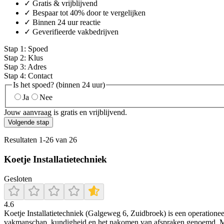
✓ Gratis & vrijblijvend
✓ Bespaar tot 40% door te vergelijken
✓ Binnen 24 uur reactie
✓ Geverifieerde vakbedrijven
Stap
1
:
Spoed
Stap
2
:
Klus
Stap
3
:
Adres
Stap
4
:
Contact
Is het spoed? (binnen 24 uur)
Ja
Nee
Jouw aanvraag is gratis en vrijblijvend.
Volgende stap
Resultaten
1
-
26
van
26
Koetje Installatietechniek
Gesloten
4.6
Koetje Installatietechniek (Galgeweg 6, Zuidbroek) is een operationeel
vakmanschap, kundigheid en het nakomen van afspraken genoemd. Met 7 r