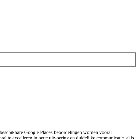
n de beschikbare Google Places-beoordelingen worden vooral
l te excelleren in nette uitvoering en duidelijke communicatie, al is