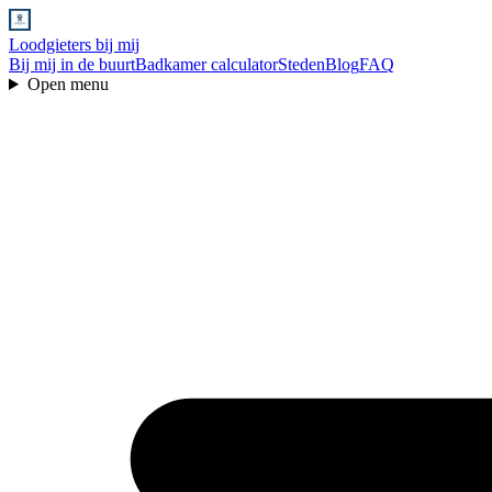
Loodgieters bij mij
Bij mij in de buurt
Badkamer calculator
Steden
Blog
FAQ
Open menu