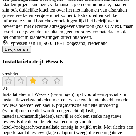
klanten prijzen snelheid, vakmanschap en communicatie, maar er
zijn ook duidelijke klachten over het niet nakomen van afspraken
(meerdere keren vergeten/niet komen). Extra onafhankelijke
informatie vanuit branchevermeldingen lijkt het bedrijf wel te
bevestigen met dezelfde adresgegevens/telefoon (zoals Cylex), maar
levert in de gevonden resultaten geen extra reviewmateriaal op dat
het conflict in klantervaringen direct nuanceert.
Cypressenlaan 18, 9603 DG Hoogezand, Nederland
Bekijk details
Installatiebedrijf Wessels
Gesloten
2.8
Installatiebedrijf Wessels (Groningen) lijkt vooral een specialist in
installatiewerkzaamheden met een wisselend klantenbeeld: enkele
reviews noemen een snelle, pragmatische en nette uitvoering
(waarbij ook creatief wordt meegedacht bij lastig
materiaal/omstandigheden), terwijl er ook een sterke negatieve
review is die de veiligheid van een uitgevoerde
ketel-/rookgasafvoerinstallatie ernstig in twijfel trekt. Met slechts een
beperkt aantal reviews (lage datapool) weegt die ene negatieve