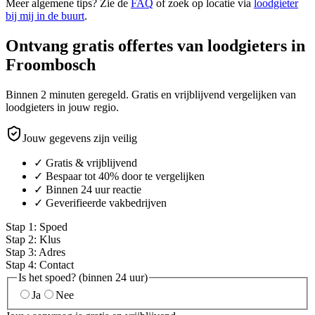
Meer algemene tips? Zie de
FAQ
of zoek op locatie via
loodgieter
bij mij in de buurt
.
Ontvang gratis offertes van loodgieters in
Froombosch
Binnen 2 minuten geregeld. Gratis en vrijblijvend vergelijken van
loodgieters in jouw regio.
Jouw gegevens zijn veilig
✓ Gratis & vrijblijvend
✓ Bespaar tot 40% door te vergelijken
✓ Binnen 24 uur reactie
✓ Geverifieerde vakbedrijven
Stap
1
:
Spoed
Stap
2
:
Klus
Stap
3
:
Adres
Stap
4
:
Contact
Is het spoed? (binnen 24 uur)
Ja
Nee