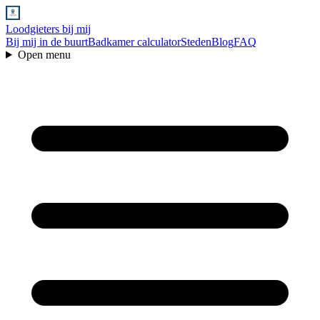
Loodgieters bij mij
Bij mij in de buurt
Badkamer calculator
Steden
Blog
FAQ
Open menu