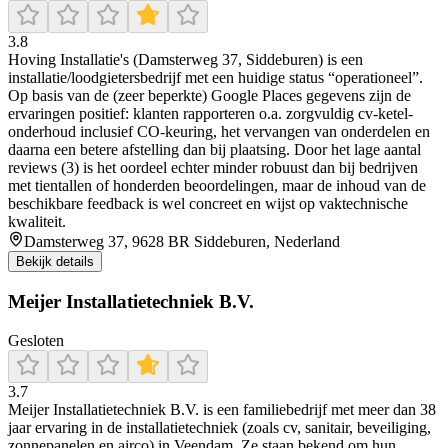
3.8
Hoving Installatie's (Damsterweg 37, Siddeburen) is een
installatie/loodgietersbedrijf met een huidige status “operationeel”.
Op basis van de (zeer beperkte) Google Places gegevens zijn de
ervaringen positief: klanten rapporteren o.a. zorgvuldig cv-ketel-
onderhoud inclusief CO-keuring, het vervangen van onderdelen en
daarna een betere afstelling dan bij plaatsing. Door het lage aantal
reviews (3) is het oordeel echter minder robuust dan bij bedrijven
met tientallen of honderden beoordelingen, maar de inhoud van de
beschikbare feedback is wel concreet en wijst op vaktechnische
kwaliteit.
Damsterweg 37, 9628 BR Siddeburen, Nederland
Bekijk details
Meijer Installatietechniek B.V.
Gesloten
3.7
Meijer Installatietechniek B.V. is een familiebedrijf met meer dan 38
jaar ervaring in de installatietechniek (zoals cv, sanitair, beveiliging,
zonnepanelen en airco) in Veendam. Ze staan bekend om hun