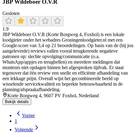
JBP Wildeboer O.V.R
Gesloten
1.9
JBP Wildeboer O.V.R (Korte Borgweg 4, Foxhol) is een lokale
loodgieter onder het webadres Groningenloodgieter.nl met een
Google-score van 3,4 op 21 beoordelingen. Op basis van de (bij jou
aangeleverde) reviews vallen vooral terugkerende negatieve
patronen op: slechte opvolging/communicatie (o.a.
WhatsApp/appjes en terugbellen) en meerdere meldingen dat
monteurs niet opdagen binnen het afgesproken tijdvak. Er staat
tegenover dat één review een snelle en efficiënte afhandeling van
een lekkage prijst. Overall wijst het gecombineerde beeld op
wisselende servicekwaliteit en beperkte betrouwbaarheid in de
planning/afspraakafhandeling.
Korte Borgweg 4, 9607 PV Foxhol, Nederland
Bekijk details
Vorige
1
Volgende