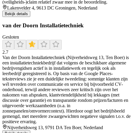
(veiligheids-)claim relatief zwaar mee in de beoordeling.
Lakenvelder 4, 9613 DC Groningen, Nederland
Bekijk details
van der Doorn Installatietechniek
Gesloten
2.7
Van der Doorn Installatietechniek (Nijverheidsweg 13, Ten Boer) is
een installatietechniekbedrijf dat volgens de beschikbare algemene
bedrijvengidsen actief is in installatiewerk en tegelijk ook als
leerbedrijf geregistreerd is. Op basis van de Google Places-
tekstreviews zie je een duidelijke tweedeling: sommige klanten zijn
wél tevreden over communicatie en service bij bijvoorbeeld CV-
onderhoud, terwijl andere reviewers zeer kritisch zijn over het
nakomen van afspraken, klantvriendelijkheid bij lekkages (met
discussie over garantie) en transparantie rondom prijzen/facturen en
uitgevoerde werkzaamheden (o.a. in
zonnepanelen/omvormercontext). Hierdoor oogt het bedrijfsbeeld
gemengd, met meerdere zwaargewichten negatieve signalen t.o.v. de
positieve ervaring.
Nijverheidsweg 13, 9791 DA Ten Boer, Nederland