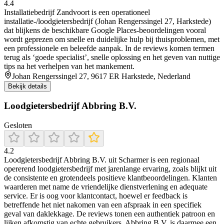
4.4
Installatiebedrijf Zandvoort is een operationeel
installatie-/loodgietersbedrijf (Johan Rengerssingel 27, Harkstede)
dat blijkens de beschikbare Google Places-beoordelingen vooral
wordt geprezen om snelle en duidelijke hulp bij thuisproblemen, met
een professionele en beleefde aanpak. In de reviews komen termen
terug als ‘goede specialist’, snelle oplossing en het geven van nuttige
tips na het verhelpen van het mankement.
Johan Rengerssingel 27, 9617 ER Harkstede, Nederland
Bekijk details
Loodgietersbedrijf Abbring B.V.
Gesloten
4.2
Loodgietersbedrijf Abbring B.V. uit Scharmer is een regionaal
opererend loodgietersbedrijf met jarenlange ervaring, zoals blijkt uit
de consistente en grotendeels positieve klantbeoordelingen. Klanten
waarderen met name de vriendelijke dienstverlening en adequate
service. Er is oog voor klantcontact, hoewel er feedback is
betreffende het niet nakomen van een afspraak in een specifiek
geval van daklekkage. De reviews tonen een authentiek patroon en
lijken afkomstig van echte gebruikers. Abbring B.V. is daarmee een