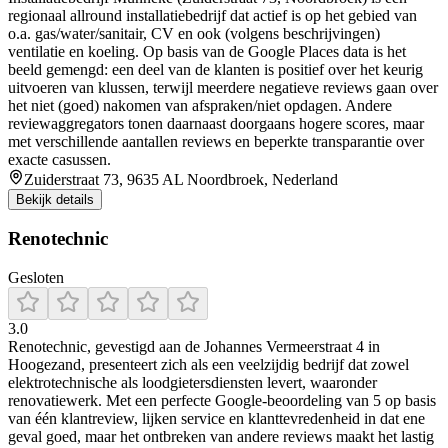
regionaal allround installatiebedrijf dat actief is op het gebied van
o.a. gas/water/sanitair, CV en ook (volgens beschrijvingen)
ventilatie en koeling. Op basis van de Google Places data is het
beeld gemengd: een deel van de klanten is positief over het keurig
uitvoeren van klussen, terwijl meerdere negatieve reviews gaan over
het niet (goed) nakomen van afspraken/niet opdagen. Andere
reviewaggregators tonen daarnaast doorgaans hogere scores, maar
met verschillende aantallen reviews en beperkte transparantie over
exacte casussen.
Zuiderstraat 73, 9635 AL Noordbroek, Nederland
Bekijk details
Renotechnic
Gesloten
3.0
Renotechnic, gevestigd aan de Johannes Vermeerstraat 4 in
Hoogezand, presenteert zich als een veelzijdig bedrijf dat zowel
elektrotechnische als loodgietersdiensten levert, waaronder
renovatiewerk. Met een perfecte Google-beoordeling van 5 op basis
van één klantreview, lijken service en klanttevredenheid in dat ene
geval goed, maar het ontbreken van andere reviews maakt het lastig