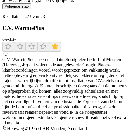
Jouw aanvraag is gratis en vrijblijvend.
Volgende stap
Resultaten
1
-
23
van
23
C.V. WarmtePlus
Gesloten
4.7
C.V. WarmtePlus is een installatie-/loodgietersbedrijf uit Meeden
(Hereweg 49) dat volgens de aangeleverde Google Places-
klantbeoordelingen vooral wordt geprezen om vakkundig werk,
nette oplevering en een klantvriendelijke, heldere uitleg tijdens het
traject—van vrijblijvende offerte tot installatie van CV-ketels (o.a.
genoemd: Intergas). Klanten beschrijven doorgaans dat de monteurs
op afgesproken tijd komen, alles zorgvuldig achterlaten en met
praktische extra service of tips meerwaarde leveren, zoals hulp bij
het eenvoudiger bijvullen van de installatie. Op basis van de input
lijkt de betrouwbaarheid en professionaliteit dus hoog, al is de
reviewbasis relatief beperkt en vond ik in de (toegestane)
webbronnen geen extra bevestigende review-threads met veel extra
klantdata.
Hereweg 49, 9651 AB Meeden, Nederland