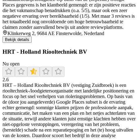
Places gegevens is het klantbeeld gemengd: er zijn positieve reacties
die het vakmanschap benadrukken (o.a. 5/5), maar ook een zeer
negatieve ervaring over bereikbaarheid (1/5). Met maar 3 reviews is
het totaalbeeld nog onvoldoende om hoge betrouwbaarheid te
claimen zonder aanvullend bewijs uit andere reviewplatforms.
Klinkerweg 2, 9684 AE Finsterwolde, Nederland
Bekijk details
HRT - Holland Riooltechniek BV
Nu open
2.6
HRT – Holland Riooltechniek BV (vestiging Zuidbroek) is een
riooltechniek-/loodgietersorganisatie met landelijke positionering en
focus op het snel verhelpen van rioleringsproblemen. Op basis van
de (door jou aangeleverde) Google Places subset is de ervaring
echter gemengd: sommige klanten prijzen de professionele aanpak,
communicatie, het maken van een plan en het netjes achterlaten van
de situatie, terwijl andere klanten juist ernstige klachten hebben over
niet-opgeloste verstoppingen, verergering van het probleem,
(herstelde) schade na een reparatiepoging en het (te) hoog uitvallen
van de kosten. Daardoor scoort het bedrijf in deze analyse