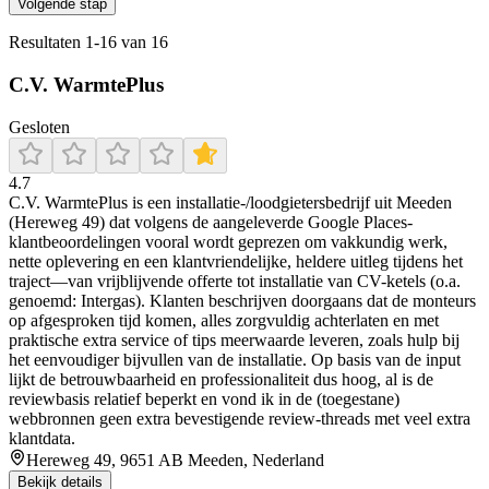
Volgende stap
Resultaten
1
-
16
van
16
C.V. WarmtePlus
Gesloten
4.7
C.V. WarmtePlus is een installatie-/loodgietersbedrijf uit Meeden
(Hereweg 49) dat volgens de aangeleverde Google Places-
klantbeoordelingen vooral wordt geprezen om vakkundig werk,
nette oplevering en een klantvriendelijke, heldere uitleg tijdens het
traject—van vrijblijvende offerte tot installatie van CV-ketels (o.a.
genoemd: Intergas). Klanten beschrijven doorgaans dat de monteurs
op afgesproken tijd komen, alles zorgvuldig achterlaten en met
praktische extra service of tips meerwaarde leveren, zoals hulp bij
het eenvoudiger bijvullen van de installatie. Op basis van de input
lijkt de betrouwbaarheid en professionaliteit dus hoog, al is de
reviewbasis relatief beperkt en vond ik in de (toegestane)
webbronnen geen extra bevestigende review-threads met veel extra
klantdata.
Hereweg 49, 9651 AB Meeden, Nederland
Bekijk details