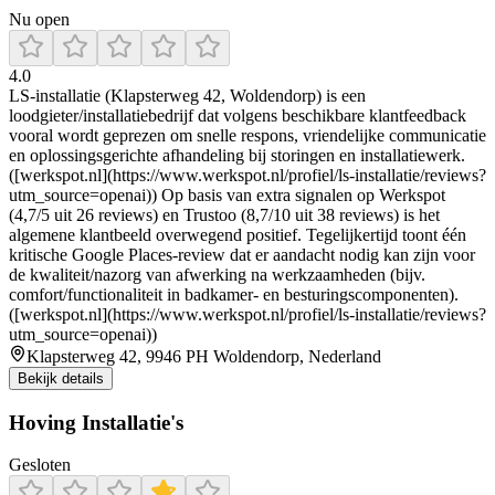
Nu open
4.0
LS-installatie (Klapsterweg 42, Woldendorp) is een
loodgieter/installatiebedrijf dat volgens beschikbare klantfeedback
vooral wordt geprezen om snelle respons, vriendelijke communicatie
en oplossingsgerichte afhandeling bij storingen en installatiewerk.
([werkspot.nl](https://www.werkspot.nl/profiel/ls-installatie/reviews?
utm_source=openai)) Op basis van extra signalen op Werkspot
(4,7/5 uit 26 reviews) en Trustoo (8,7/10 uit 38 reviews) is het
algemene klantbeeld overwegend positief. Tegelijkertijd toont één
kritische Google Places-review dat er aandacht nodig kan zijn voor
de kwaliteit/nazorg van afwerking na werkzaamheden (bijv.
comfort/functionaliteit in badkamer- en besturingscomponenten).
([werkspot.nl](https://www.werkspot.nl/profiel/ls-installatie/reviews?
utm_source=openai))
Klapsterweg 42, 9946 PH Woldendorp, Nederland
Bekijk details
Hoving Installatie's
Gesloten