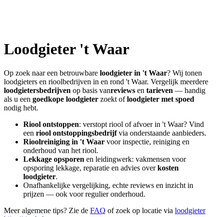
Loodgieter
't Waar
Op zoek naar een betrouwbare
loodgieter in
't Waar
? Wij tonen
loodgieters en rioolbedrijven in en rond
't Waar
. Vergelijk meerdere
loodgietersbedrijven
op basis van
reviews
en
tarieven
— handig
als u een
goedkope loodgieter
zoekt of
loodgieter met spoed
nodig hebt.
Riool ontstoppen
: verstopt riool of afvoer in
't Waar
? Vind
een
riool ontstoppingsbedrijf
via onderstaande aanbieders.
Rioolreiniging in
't Waar
voor inspectie, reiniging en
onderhoud van het riool.
Lekkage opsporen
en leidingwerk: vakmensen voor
opsporing lekkage, reparatie en advies over
kosten
loodgieter
.
Onafhankelijke vergelijking, echte reviews en inzicht in
prijzen — ook voor regulier onderhoud.
Meer algemene tips? Zie de
FAQ
of zoek op locatie via
loodgieter