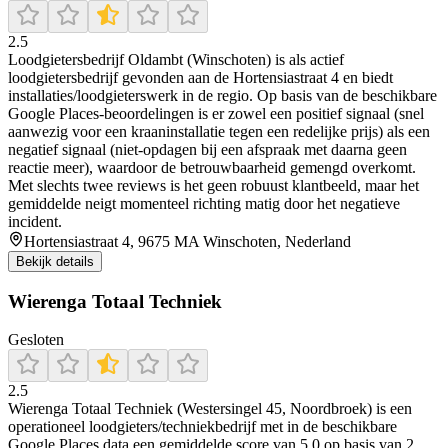
2.5
Loodgietersbedrijf Oldambt (Winschoten) is als actief
loodgietersbedrijf gevonden aan de Hortensiastraat 4 en biedt
installaties/loodgieterswerk in de regio. Op basis van de beschikbare
Google Places-beoordelingen is er zowel een positief signaal (snel
aanwezig voor een kraaninstallatie tegen een redelijke prijs) als een
negatief signaal (niet-opdagen bij een afspraak met daarna geen
reactie meer), waardoor de betrouwbaarheid gemengd overkomt.
Met slechts twee reviews is het geen robuust klantbeeld, maar het
gemiddelde neigt momenteel richting matig door het negatieve
incident.
Hortensiastraat 4, 9675 MA Winschoten, Nederland
Bekijk details
Wierenga Totaal Techniek
Gesloten
2.5
Wierenga Totaal Techniek (Westersingel 45, Noordbroek) is een
operationeel loodgieters/techniekbedrijf met in de beschikbare
Google Places data een gemiddelde score van 5,0 op basis van 2