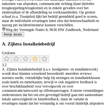
nakomen van afspraken, communicatie richting klant (beloftes
terugkoppeling/terugkomst) en in enkele gevallen over het
eindresultaat of de afhandeling na werkzaamheden. Op grotere
schaal (o.a. Trustpilot) lijkt het bedrijf gemiddeld goed te scoren,
maar de individuele ervaringen laten zien dat betrouwbaarheid en
nazorg per incident/monteur kunnen verschillen.
Weg der Verenigde Naties 8, 9636 HW Zuidbroek, Nederland
Bekijk details
A. Zijlstra Installatiebedrijf
Gesloten
3.2
A. Zijlstra Installatiebedrijf (t.a.v. loodgieters- en installatiewerk)
wordt door klanten wisselend beoordeeld: meerdere reviews
noemen snelle, vriendelijke hulp bij storingen en installatieklussen
zoals ketels en meterkasten, terwijl er ook negatieve feedback is
over beschikbaarheid voor vervolgwerk en over
communicatie/antwoord op offerteaanvragen. Externe vermeldingen
ondersteunen dat het om een gevestigd bedrijf gaat met aantoonbare
lokale aanwezigheid en klantfeedback, maar de variatie in
ervaringen maakt dat het verstandig is om vooraf duidelijk afspraken