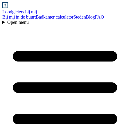
Loodgieters bij mij
Bij mij in de buurt
Badkamer calculator
Steden
Blog
FAQ
Open menu