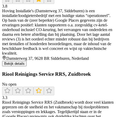
3.8
Hoving Installatie's (Damsterweg 37, Siddeburen) is een
installatie/loodgietersbedrijf met een huidige status “operationeel”.
Op basis van de (zeer beperkte) Google Places gegevens zijn de
ervaringen positief: klanten rapporteren o.a. zorgvuldig cv-ketel-
onderhoud inclusief CO-keuring, het vervangen van onderdelen en
daarna een betere afstelling dan bij plaatsing. Door het lage aantal
reviews (3) is het oordeel echter minder robuust dan bij bedrijven
met tientallen of honderden beoordelingen, maar de inhoud van de
beschikbare feedback is wel concreet en wijst op vaktechnische
kwaliteit.
Damsterweg 37, 9628 BR Siddeburen, Nederland
Bekijk details
Riool Reinigings Service RRS, Zuidbroek
Nu open
3.3
Riool Reinigings Service RRS (Zuidbroek) wordt door veel klanten
geprezen om de snelheid en het vakmanschap bij rioolproblemen
zoals verstoppingen en lekkages. Tegelijkertijd staan er in de
(Google Places) reviewmix ook duidelijke klachten over het