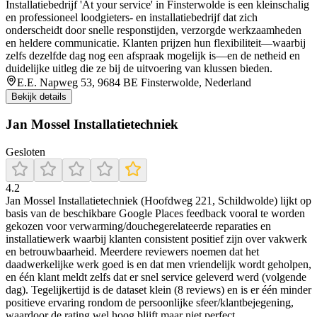
Installatiebedrijf 'At your service' in Finsterwolde is een kleinschalig
en professioneel loodgieters- en installatiebedrijf dat zich
onderscheidt door snelle responstijden, verzorgde werkzaamheden
en heldere communicatie. Klanten prijzen hun flexibiliteit—waarbij
zelfs dezelfde dag nog een afspraak mogelijk is—en de netheid en
duidelijke uitleg die ze bij de uitvoering van klussen bieden.
E.E. Napweg 53, 9684 BE Finsterwolde, Nederland
Bekijk details
Jan Mossel Installatietechniek
Gesloten
4.2
Jan Mossel Installatietechniek (Hoofdweg 221, Schildwolde) lijkt op
basis van de beschikbare Google Places feedback vooral te worden
gekozen voor verwarming/douchegerelateerde reparaties en
installatiewerk waarbij klanten consistent positief zijn over vakwerk
en betrouwbaarheid. Meerdere reviewers noemen dat het
daadwerkelijke werk goed is en dat men vriendelijk wordt geholpen,
en één klant meldt zelfs dat er snel service geleverd werd (volgende
dag). Tegelijkertijd is de dataset klein (8 reviews) en is er één minder
positieve ervaring rondom de persoonlijke sfeer/klantbejegening,
waardoor de rating wel hoog blijft maar niet perfect.