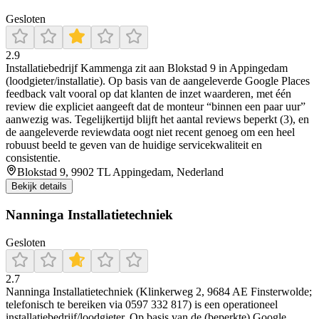
Gesloten
2.9
Installatiebedrijf Kammenga zit aan Blokstad 9 in Appingedam
(loodgieter/installatie). Op basis van de aangeleverde Google Places
feedback valt vooral op dat klanten de inzet waarderen, met één
review die expliciet aangeeft dat de monteur “binnen een paar uur”
aanwezig was. Tegelijkertijd blijft het aantal reviews beperkt (3), en
de aangeleverde reviewdata oogt niet recent genoeg om een heel
robuust beeld te geven van de huidige servicekwaliteit en
consistentie.
Blokstad 9, 9902 TL Appingedam, Nederland
Bekijk details
Nanninga Installatietechniek
Gesloten
2.7
Nanninga Installatietechniek (Klinkerweg 2, 9684 AE Finsterwolde;
telefonisch te bereiken via 0597 332 817) is een operationeel
installatiebedrijf/loodgieter. Op basis van de (beperkte) Google