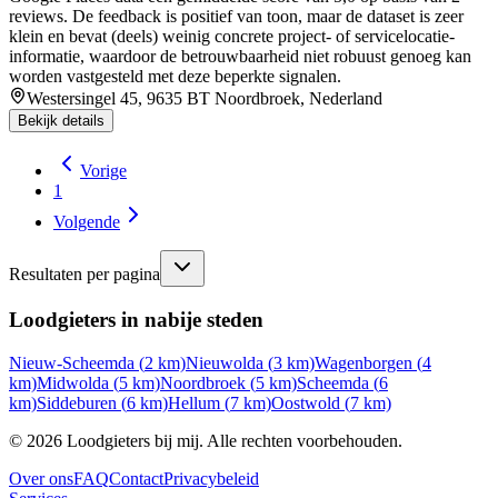
reviews. De feedback is positief van toon, maar de dataset is zeer
klein en bevat (deels) weinig concrete project- of servicelocatie-
informatie, waardoor de betrouwbaarheid niet robuust genoeg kan
worden vastgesteld met deze beperkte signalen.
Westersingel 45, 9635 BT Noordbroek, Nederland
Bekijk details
Vorige
1
Volgende
Resultaten per pagina
Loodgieters in nabije steden
Nieuw-Scheemda
(
2
km)
Nieuwolda
(
3
km)
Wagenborgen
(
4
km)
Midwolda
(
5
km)
Noordbroek
(
5
km)
Scheemda
(
6
km)
Siddeburen
(
6
km)
Hellum
(
7
km)
Oostwold
(
7
km)
©
2026
Loodgieters bij mij. Alle rechten voorbehouden.
Over ons
FAQ
Contact
Privacybeleid