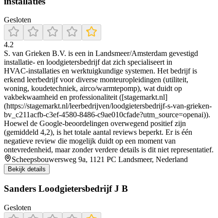
installaties
Gesloten
4.2
S. van Grieken B.V. is een in Landsmeer/Amsterdam gevestigd
installatie‑ en loodgietersbedrijf dat zich specialiseert in
HVAC‑installaties en werktuigkundige systemen. Het bedrijf is
erkend leerbedrijf voor diverse monteuropleidingen (utiliteit,
woning, koudetechniek, airco/warmtepomp), wat duidt op
vakbekwaamheid en professionaliteit ([stagemarkt.nl]
(https://stagemarkt.nl/leerbedrijven/loodgietersbedrijf-s-van-grieken-
bv_c211acfb-c3ef-4580-8486-c9ae010cfade?utm_source=openai)).
Hoewel de Google‑beoordelingen overwegend positief zijn
(gemiddeld 4,2), is het totale aantal reviews beperkt. Er is één
negatieve review die mogelijk duidt op een moment van
ontevredenheid, maar zonder verdere details is dit niet representatief.
Scheepsbouwersweg 9a, 1121 PC Landsmeer, Nederland
Bekijk details
Sanders Loodgietersbedrijf J B
Gesloten