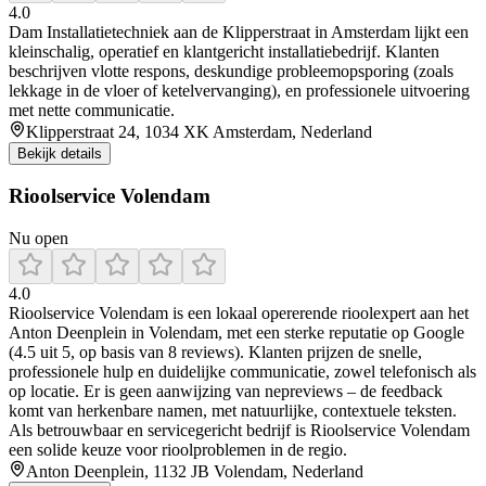
4.0
Dam Installatietechniek aan de Klipperstraat in Amsterdam lijkt een
kleinschalig, operatief en klantgericht installatiebedrijf. Klanten
beschrijven vlotte respons, deskundige probleemopsporing (zoals
lekkage in de vloer of ketelvervanging), en professionele uitvoering
met nette communicatie.
Klipperstraat 24, 1034 XK Amsterdam, Nederland
Bekijk details
Rioolservice Volendam
Nu open
4.0
Rioolservice Volendam is een lokaal opererende rioolexpert aan het
Anton Deenplein in Volendam, met een sterke reputatie op Google
(4.5 uit 5, op basis van 8 reviews). Klanten prijzen de snelle,
professionele hulp en duidelijke communicatie, zowel telefonisch als
op locatie. Er is geen aanwijzing van nepreviews – de feedback
komt van herkenbare namen, met natuurlijke, contextuele teksten.
Als betrouwbaar en servicegericht bedrijf is Rioolservice Volendam
een solide keuze voor rioolproblemen in de regio.
Anton Deenplein, 1132 JB Volendam, Nederland