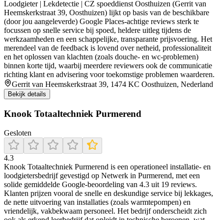
Loodgieter | Lekdetectie | CZ spoeddienst Oosthuizen (Gerrit van
Heemskerkstraat 39, Oosthuizen) lijkt op basis van de beschikbare
(door jou aangeleverde) Google Places-achtige reviews sterk te
focussen op snelle service bij spoed, heldere uitleg tijdens de
werkzaamheden en een schappelijke, transparante prijsvoering. Het
merendeel van de feedback is lovend over netheid, professionaliteit
en het oplossen van klachten (zoals douche- en wc-problemen)
binnen korte tijd, waarbij meerdere reviewers ook de communicatie
richting klant en advisering voor toekomstige problemen waarderen.
Gerrit van Heemskerkstraat 39, 1474 KC Oosthuizen, Nederland
Bekijk details
Knook Totaaltechniek Purmerend
Gesloten
4.3
Knook Totaaltechniek Purmerend is een operationeel installatie- en
loodgietersbedrijf gevestigd op Netwerk in Purmerend, met een
solide gemiddelde Google-beoordeling van 4.3 uit 19 reviews.
Klanten prijzen vooral de snelle en deskundige service bij lekkages,
de nette uitvoering van installaties (zoals warmtepompen) en
vriendelijk, vakbekwaam personeel. Het bedrijf onderscheidt zich
ook als erkend leerbedrijf dat opleidt in technische beroepen, wat