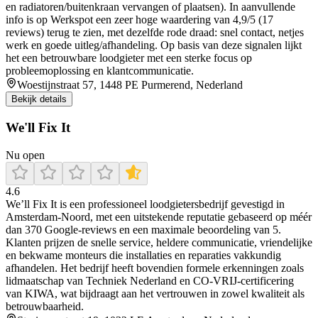
en radiatoren/buitenkraan vervangen of plaatsen). In aanvullende
info is op Werkspot een zeer hoge waardering van 4,9/5 (17
reviews) terug te zien, met dezelfde rode draad: snel contact, netjes
werk en goede uitleg/afhandeling. Op basis van deze signalen lijkt
het een betrouwbare loodgieter met een sterke focus op
probleemoplossing en klantcommunicatie.
Woestijnstraat 57, 1448 PE Purmerend, Nederland
Bekijk details
We'll Fix It
Nu open
4.6
We’ll Fix It is een professioneel loodgietersbedrijf gevestigd in
Amsterdam-Noord, met een uitstekende reputatie gebaseerd op méér
dan 370 Google‑reviews en een maximale beoordeling van 5.
Klanten prijzen de snelle service, heldere communicatie, vriendelijke
en bekwame monteurs die installaties en reparaties vakkundig
afhandelen. Het bedrijf heeft bovendien formele erkenningen zoals
lidmaatschap van Techniek Nederland en CO‑VRIJ‑certificering
van KIWA, wat bijdraagt aan het vertrouwen in zowel kwaliteit als
betrouwbaarheid.