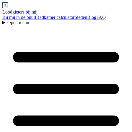
Loodgieters bij mij
Bij mij in de buurt
Badkamer calculator
Steden
Blog
FAQ
Open menu