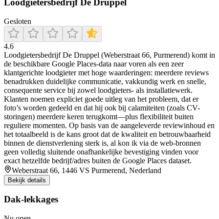
Loodgietersbedrijf De Druppel
Gesloten
4.6
Loodgietersbedrijf De Druppel (Weberstraat 66, Purmerend) komt in
de beschikbare Google Places-data naar voren als een zeer
klantgerichte loodgieter met hoge waarderingen: meerdere reviews
benadrukken duidelijke communicatie, vakkundig werk en snelle,
consequente service bij zowel loodgieters- als installatiewerk.
Klanten noemen expliciet goede uitleg van het probleem, dat er
foto’s worden gedeeld en dat hij ook bij calamiteiten (zoals CV-
storingen) meerdere keren terugkomt—plus flexibiliteit buiten
reguliere momenten. Op basis van de aangeleverde reviewinhoud en
het totaalbeeld is de kans groot dat de kwaliteit en betrouwbaarheid
binnen de dienstverlening sterk is, al kon ik via de web-bronnen
geen volledig sluitende onafhankelijke bevestiging vinden voor
exact hetzelfde bedrijf/adres buiten de Google Places dataset.
Weberstraat 66, 1446 VS Purmerend, Nederland
Bekijk details
Dak-lekkages
Nu open