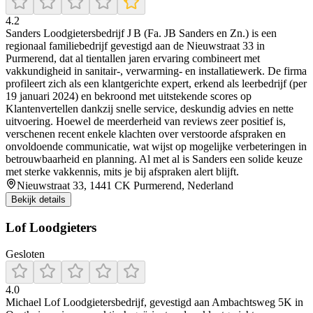
4.2
Sanders Loodgietersbedrijf J B (Fa. JB Sanders en Zn.) is een
regionaal familiebedrijf gevestigd aan de Nieuwstraat 33 in
Purmerend, dat al tientallen jaren ervaring combineert met
vakkundigheid in sanitair-, verwarming- en installatiewerk. De firma
profileert zich als een klantgerichte expert, erkend als leerbedrijf (per
19 januari 2024) en bekroond met uitstekende scores op
Klantenvertellen dankzij snelle service, deskundig advies en nette
uitvoering. Hoewel de meerderheid van reviews zeer positief is,
verschenen recent enkele klachten over verstoorde afspraken en
onvoldoende communicatie, wat wijst op mogelijke verbeteringen in
betrouwbaarheid en planning. Al met al is Sanders een solide keuze
met sterke vakkennis, mits je bij afspraken alert blijft.
Nieuwstraat 33, 1441 CK Purmerend, Nederland
Bekijk details
Lof Loodgieters
Gesloten
4.0
Michael Lof Loodgietersbedrijf, gevestigd aan Ambachtsweg 5K in