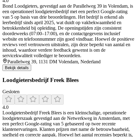
4.0
Bond Loodgieters, gevestigd aan de Parallelweg 39 in Volendam, is
een operationeel loodgietersbedrijf met een perfect Google-rating
van 5 op basis van drie beoordelingen. Het bedrijf is erkend als
leerbedrijf sinds april 2025, wat duidt op vakbekwaamheid en
betrokkenheid bij opleiding. De openingstijden zijn consistent
doordeweeks (07:00–17:00), en de contactgegevens inclusief
website en telefoonnummer zijn goed vindbaar. Hoewel de positieve
reviews veel vertrouwen uitstralen, zijn deze beperkt van aantal en
inhoud, waardoor verdere feedback gewenst is om de
servicekwaliteit vollediger te beoordelen.
Parallelweg 39, 1131 DM Volendam, Nederland
Bekijk details
Loodgietersbedrijf Freek Blees
Gesloten
4.0
Loodgietersbedrijf Freek Blees is een kleinschalige, operationele
loodgieterszaak gevestigd aan de Netwerkweg in Amsterdam, met
een perfect Google-rating van 5 gebaseerd op twee recente
klantenervaringen. Klanten prijzen met name de betrouwbaarheid,
snelheid en correcte aanpak. Hoewel het aantal recensies beperkt is,