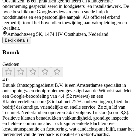
Oosthuizen, is een praktisch geörienteerd en klantgerichte
onderneming gespecialiseerd in loodgieters- en installatiewerk. De
twee beschikbare Google-reviews roemen snelle hulp in
noodsituaties en een persoonlijke aanpak. Als officieel erkend
leerbedrijf toont het bovendien toewijding aan vakopleidingen en
kwaliteit.
Ambachtsweg 5K, 1474 HV Oosthuizen, Nederland
Bekijk details
Buunk
Gesloten
4.0
Buunk Ontstoppingsdienst B.V. is een Amsterdamse specialist in
ontstoppings- en rioolproblemen gevestigd aan de Witbolstraat. Met
een Google-beoordeling van 4.4 (52 reviews) en een
Klantenvertellen-score (8 totaal met 75 % aanbevelingen), biedt het
bedrijf deskundige, vriendelijke en snelle service. Ze zijn lid van
Techniek Nederland en opereren 24/7 volgens Trustoo (score 8,8).
Positieve klanten benadrukken vakkundigheid, grondige inspectie
en heldere communicatie. Toch zijn er enkele klachten over
kostentransparantie en facturering, wat aandachtspunt blijft, maar het
merendeel van de feedback is positief en geloofwaardig.