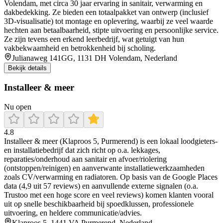
Volendam, met circa 30 jaar ervaring in sanitair, verwarming en
dakbedekking. Ze bieden een totaalpakket van ontwerp (inclusief
3D‑visualisatie) tot montage en oplevering, waarbij ze veel waarde
hechten aan betaalbaarheid, stipte uitvoering en persoonlijke service.
Ze zijn tevens een erkend leerbedrijf, wat getuigt van hun
vakbekwaamheid en betrokkenheid bij scholing.
Julianaweg 141GG, 1131 DH Volendam, Nederland
Bekijk details
Installeer & meer
Nu open
4.8
Installeer & meer (Klaproos 5, Purmerend) is een lokaal loodgieters-
en installatiebedrijf dat zich richt op o.a. lekkages,
reparaties/onderhoud aan sanitair en afvoer/riolering
(ontstoppen/reinigen) en aanverwante installatiewerkzaamheden
zoals CV/verwarming en radiatoren. Op basis van de Google Places
data (4,9 uit 57 reviews) en aanvullende externe signalen (o.a.
Trustoo met een hoge score en veel reviews) komen klanten vooral
uit op snelle beschikbaarheid bij spoedklussen, professionele
uitvoering, en heldere communicatie/advies.
Klaproos 5, 1441 VA Purmerend, Nederland