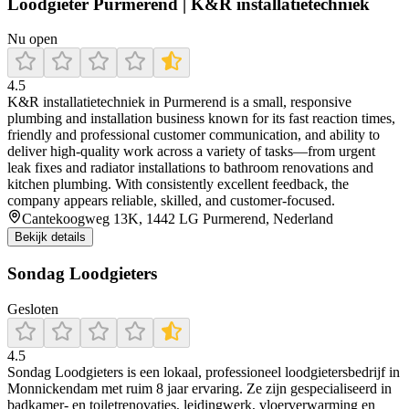
Loodgieter Purmerend | K&R installatietechniek
Nu open
4.5
K&R installatietechniek in Purmerend is a small, responsive
plumbing and installation business known for its fast reaction times,
friendly and professional customer communication, and ability to
deliver high-quality work across a variety of tasks—from urgent
leak fixes and radiator installations to bathroom renovations and
kitchen plumbing. With consistently excellent feedback, the
company appears reliable, skilled, and customer-focused.
Cantekoogweg 13K, 1442 LG Purmerend, Nederland
Bekijk details
Sondag Loodgieters
Gesloten
4.5
Sondag Loodgieters is een lokaal, professioneel loodgietersbedrijf in
Monnickendam met ruim 8 jaar ervaring. Ze zijn gespecialiseerd in
badkamer- en toiletrenovaties, leidingwerk, vloerverwarming en