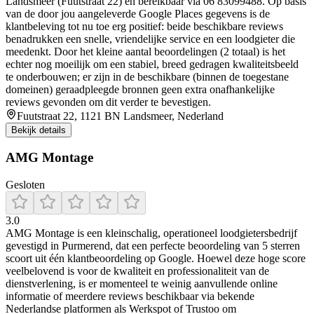
Landsmeer (Fuutstraat 22) en bereikbaar via 06 83099488. Op basis
van de door jou aangeleverde Google Places gegevens is de
klantbeleving tot nu toe erg positief: beide beschikbare reviews
benadrukken een snelle, vriendelijke service en een loodgieter die
meedenkt. Door het kleine aantal beoordelingen (2 totaal) is het
echter nog moeilijk om een stabiel, breed gedragen kwaliteitsbeeld
te onderbouwen; er zijn in de beschikbare (binnen de toegestane
domeinen) geraadpleegde bronnen geen extra onafhankelijke
reviews gevonden om dit verder te bevestigen.
Fuutstraat 22, 1121 BN Landsmeer, Nederland
Bekijk details
AMG Montage
Gesloten
3.0
AMG Montage is een kleinschalig, operationeel loodgietersbedrijf
gevestigd in Purmerend, dat een perfecte beoordeling van 5 sterren
scoort uit één klantbeoordeling op Google. Hoewel deze hoge score
veelbelovend is voor de kwaliteit en professionaliteit van de
dienstverlening, is er momenteel te weinig aanvullende online
informatie of meerdere reviews beschikbaar via bekende
Nederlandse platformen als Werkspot of Trustoo om