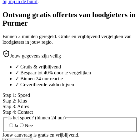
bij mij in de buurt
.
Ontvang gratis offertes van loodgieters in
Purmer
Binnen 2 minuten geregeld. Gratis en vrijblijvend vergelijken van
loodgieters in jouw regio.
Jouw gegevens zijn veilig
✓ Gratis & vrijblijvend
✓ Bespaar tot 40% door te vergelijken
✓ Binnen 24 uur reactie
✓ Geverifieerde vakbedrijven
Stap
1
:
Spoed
Stap
2
:
Klus
Stap
3
:
Adres
Stap
4
:
Contact
Is het spoed? (binnen 24 uur)
Ja
Nee
Jouw aanvraag is gratis en vrijblijvend.