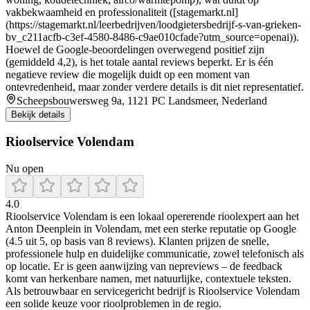
vakbekwaamheid en professionaliteit ([stagemarkt.nl]
(https://stagemarkt.nl/leerbedrijven/loodgietersbedrijf-s-van-grieken-
bv_c211acfb-c3ef-4580-8486-c9ae010cfade?utm_source=openai)).
Hoewel de Google‑beoordelingen overwegend positief zijn
(gemiddeld 4,2), is het totale aantal reviews beperkt. Er is één
negatieve review die mogelijk duidt op een moment van
ontevredenheid, maar zonder verdere details is dit niet representatief.
Scheepsbouwersweg 9a, 1121 PC Landsmeer, Nederland
Bekijk details
Rioolservice Volendam
Nu open
4.0
Rioolservice Volendam is een lokaal opererende rioolexpert aan het
Anton Deenplein in Volendam, met een sterke reputatie op Google
(4.5 uit 5, op basis van 8 reviews). Klanten prijzen de snelle,
professionele hulp en duidelijke communicatie, zowel telefonisch als
op locatie. Er is geen aanwijzing van nepreviews – de feedback
komt van herkenbare namen, met natuurlijke, contextuele teksten.
Als betrouwbaar en servicegericht bedrijf is Rioolservice Volendam
een solide keuze voor rioolproblemen in de regio.