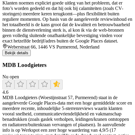
Klanten noemen expliciet goede uitleg van het probleem, dat er
foto’s worden gedeeld en dat hij ook bij calamiteiten (zoals CV-
storingen) meerdere keren terugkomt—plus flexibiliteit buiten
reguliere momenten. Op basis van de aangeleverde reviewinhoud en
het totaalbeeld is de kans groot dat de kwaliteit en betrouwbaarheid
binnen de dienstverlening sterk is, al kon ik via de web-bronnen
geen volledig sluitende onafhankelijke bevestiging vinden voor
exact hetzelfde bedrijf/adres buiten de Google Places dataset.
Weberstraat 66, 1446 VS Purmerend, Nederland
Bekijk details
MDB Loodgieters
Nu open
4.6
MDB Loodgieters (Woestijnstraat 57, Purmerend) staat in de
aangeleverde Google Places-data met een hoge gemiddelde score en
meerdere recente, inhoudelijke 5-sterrenreviews waarin klanten
vooral snelheid, communicatievriendelijkheid en vakmanschap
benadrukken (zoals gaslek verholpen, leidingen/kranen ontstoppen
en radiatoren/buitenkraan vervangen of plaatsen). In aanvullende
info is op Werkspot een zeer hoge waardering van 4,9/5 (17