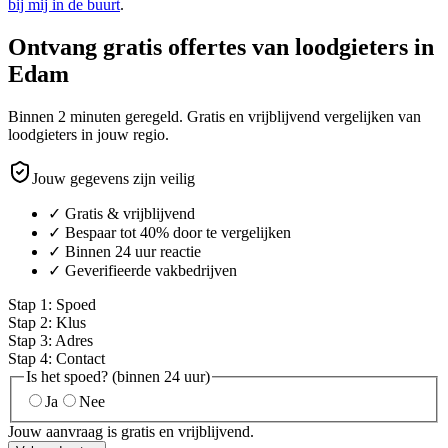
bij mij in de buurt
.
Ontvang gratis offertes van loodgieters in
Edam
Binnen 2 minuten geregeld. Gratis en vrijblijvend vergelijken van
loodgieters in jouw regio.
Jouw gegevens zijn veilig
✓ Gratis & vrijblijvend
✓ Bespaar tot 40% door te vergelijken
✓ Binnen 24 uur reactie
✓ Geverifieerde vakbedrijven
Stap
1
:
Spoed
Stap
2
:
Klus
Stap
3
:
Adres
Stap
4
:
Contact
Is het spoed? (binnen 24 uur)
Ja
Nee
Jouw aanvraag is gratis en vrijblijvend.