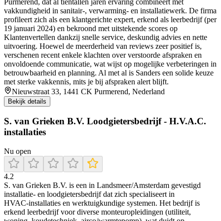
Purmerend, dat al tientallen jaren ervaring combineert met
vakkundigheid in sanitair-, verwarming- en installatiewerk. De firma
profileert zich als een klantgerichte expert, erkend als leerbedrijf (per
19 januari 2024) en bekroond met uitstekende scores op
Klantenvertellen dankzij snelle service, deskundig advies en nette
uitvoering. Hoewel de meerderheid van reviews zeer positief is,
verschenen recent enkele klachten over verstoorde afspraken en
onvoldoende communicatie, wat wijst op mogelijke verbeteringen in
betrouwbaarheid en planning. Al met al is Sanders een solide keuze
met sterke vakkennis, mits je bij afspraken alert blijft.
Nieuwstraat 33, 1441 CK Purmerend, Nederland
Bekijk details
S. van Grieken B.V. Loodgietersbedrijf - H.V.A.C.
installaties
Nu open
4.2
S. van Grieken B.V. is een in Landsmeer/Amsterdam gevestigd
installatie‑ en loodgietersbedrijf dat zich specialiseert in
HVAC‑installaties en werktuigkundige systemen. Het bedrijf is
erkend leerbedrijf voor diverse monteuropleidingen (utiliteit,
woning, koudetechniek, airco/warmtepomp), wat duidt op