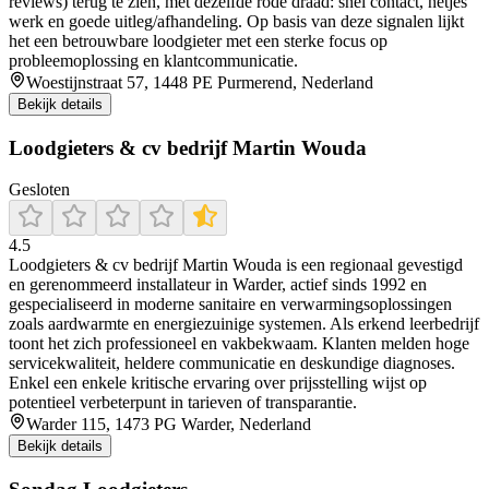
reviews) terug te zien, met dezelfde rode draad: snel contact, netjes
werk en goede uitleg/afhandeling. Op basis van deze signalen lijkt
het een betrouwbare loodgieter met een sterke focus op
probleemoplossing en klantcommunicatie.
Woestijnstraat 57, 1448 PE Purmerend, Nederland
Bekijk details
Loodgieters & cv bedrijf Martin Wouda
Gesloten
4.5
Loodgieters & cv bedrijf Martin Wouda is een regionaal gevestigd
en gerenommeerd installateur in Warder, actief sinds 1992 en
gespecialiseerd in moderne sanitaire en verwarmingsoplossingen
zoals aardwarmte en energiezuinige systemen. Als erkend leerbedrijf
toont het zich professioneel en vakbekwaam. Klanten melden hoge
servicekwaliteit, heldere communicatie en deskundige diagnoses.
Enkel een enkele kritische ervaring over prijsstelling wijst op
potentieel verbeterpunt in tarieven of transparantie.
Warder 115, 1473 PG Warder, Nederland
Bekijk details