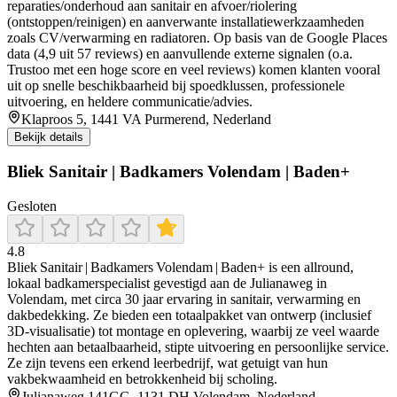
reparaties/onderhoud aan sanitair en afvoer/riolering
(ontstoppen/reinigen) en aanverwante installatiewerkzaamheden
zoals CV/verwarming en radiatoren. Op basis van de Google Places
data (4,9 uit 57 reviews) en aanvullende externe signalen (o.a.
Trustoo met een hoge score en veel reviews) komen klanten vooral
uit op snelle beschikbaarheid bij spoedklussen, professionele
uitvoering, en heldere communicatie/advies.
Klaproos 5, 1441 VA Purmerend, Nederland
Bekijk details
Bliek Sanitair | Badkamers Volendam | Baden+
Gesloten
4.8
Bliek Sanitair | Badkamers Volendam | Baden+ is een allround,
lokaal badkamerspecialist gevestigd aan de Julianaweg in
Volendam, met circa 30 jaar ervaring in sanitair, verwarming en
dakbedekking. Ze bieden een totaalpakket van ontwerp (inclusief
3D‑visualisatie) tot montage en oplevering, waarbij ze veel waarde
hechten aan betaalbaarheid, stipte uitvoering en persoonlijke service.
Ze zijn tevens een erkend leerbedrijf, wat getuigt van hun
vakbekwaamheid en betrokkenheid bij scholing.
Julianaweg 141GG, 1131 DH Volendam, Nederland