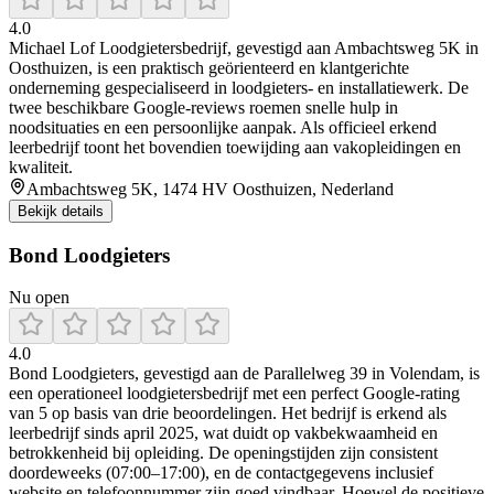
4.0
Michael Lof Loodgietersbedrijf, gevestigd aan Ambachtsweg 5K in
Oosthuizen, is een praktisch geörienteerd en klantgerichte
onderneming gespecialiseerd in loodgieters- en installatiewerk. De
twee beschikbare Google-reviews roemen snelle hulp in
noodsituaties en een persoonlijke aanpak. Als officieel erkend
leerbedrijf toont het bovendien toewijding aan vakopleidingen en
kwaliteit.
Ambachtsweg 5K, 1474 HV Oosthuizen, Nederland
Bekijk details
Bond Loodgieters
Nu open
4.0
Bond Loodgieters, gevestigd aan de Parallelweg 39 in Volendam, is
een operationeel loodgietersbedrijf met een perfect Google-rating
van 5 op basis van drie beoordelingen. Het bedrijf is erkend als
leerbedrijf sinds april 2025, wat duidt op vakbekwaamheid en
betrokkenheid bij opleiding. De openingstijden zijn consistent
doordeweeks (07:00–17:00), en de contactgegevens inclusief
website en telefoonnummer zijn goed vindbaar. Hoewel de positieve