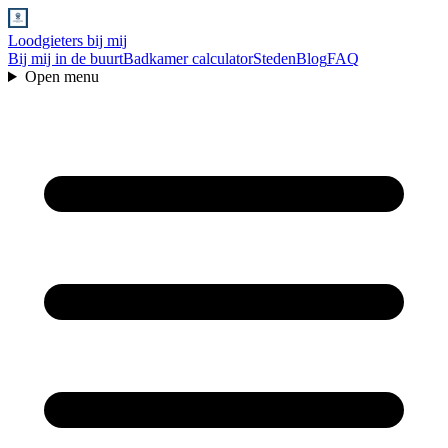
Loodgieters bij mij
Bij mij in de buurt
Badkamer calculator
Steden
Blog
FAQ
Open menu