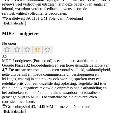
reviews veel vertrouwen uitstralen, zijn deze beperkt van aantal en
inhoud, waardoor verdere feedback gewenst is om de
servicekwaliteit vollediger te beoordelen.
Parallelweg 39, 1131 DM Volendam, Nederland
Bekijk details
MDO Loodgieters
Nu open
3.5
MDO Loodgieters (Purmerend) is een kleinere aanbieder met in
Google Places 32 beoordelingen en een hoge gemiddelde score van
4,7. De meeste recensenten noemen vooral snelheid, vakkundigheid,
nette uitvoering en goede communicatie bij verstoppingen en
lekkages, waarbij in een review ook wordt gesproken over een
redelijke prijs voor een dezelfde-dag oplossing. Tegelijkertijd is er
één duidelijk negatieve review die onprofessionele afhandeling en
het ontbreken van bon/factuur claimt, waardoor het totaalbeeld
gemengd blijft en MDO’s betrouwbaarheid niet overal even
consistent overkomt.
Grotenhuyshof 43, 1445 MM Purmerend, Nederland
Bekijk details