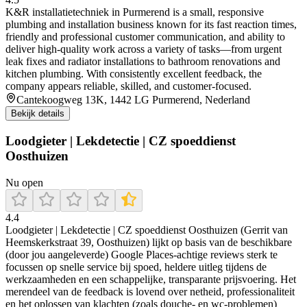
K&R installatietechniek in Purmerend is a small, responsive
plumbing and installation business known for its fast reaction times,
friendly and professional customer communication, and ability to
deliver high-quality work across a variety of tasks—from urgent
leak fixes and radiator installations to bathroom renovations and
kitchen plumbing. With consistently excellent feedback, the
company appears reliable, skilled, and customer-focused.
Cantekoogweg 13K, 1442 LG Purmerend, Nederland
Bekijk details
Loodgieter | Lekdetectie | CZ spoeddienst
Oosthuizen
Nu open
4.4
Loodgieter | Lekdetectie | CZ spoeddienst Oosthuizen (Gerrit van
Heemskerkstraat 39, Oosthuizen) lijkt op basis van de beschikbare
(door jou aangeleverde) Google Places-achtige reviews sterk te
focussen op snelle service bij spoed, heldere uitleg tijdens de
werkzaamheden en een schappelijke, transparante prijsvoering. Het
merendeel van de feedback is lovend over netheid, professionaliteit
en het oplossen van klachten (zoals douche- en wc-problemen)