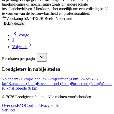
tariefindicaties of specialisaties zoals bij andere lokale
installatiebedrijven. Hierdoor is het moeilijk om een volledig beeld
te vormen van de betrouwbaarheid en professionaliteit.
Voorkamp 52, 1475 JR Beets, Nederland
Bekijk details
Vorige
1
Volgende
Resultaten per pagina
Loodgieters in nabije steden
Volendam
(
1
km)
Middelie
(
3
km)
Purmer
(
4
km)
Kwadijk
(
5
km)
Katwoude
(
5
km)
Bovenkarspel
(
5
km)
Purmerend
(
6
km)
Warder
(
6
km)
Hobrede
(
6
km)
©
2026
Loodgieters bij mij. Alle rechten voorbehouden.
Over ons
FAQ
Contact
Privacybeleid
Services