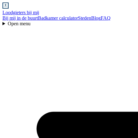
Loodgieters bij mij
Bij mij in de buurt
Badkamer calculator
Steden
Blog
FAQ
Open menu