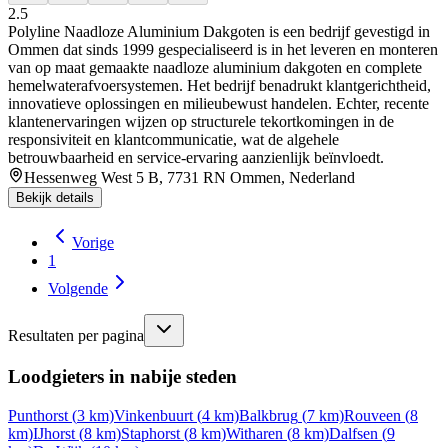
2.5
Polyline Naadloze Aluminium Dakgoten is een bedrijf gevestigd in
Ommen dat sinds 1999 gespecialiseerd is in het leveren en monteren
van op maat gemaakte naadloze aluminium dakgoten en complete
hemelwaterafvoersystemen. Het bedrijf benadrukt klantgerichtheid,
innovatieve oplossingen en milieubewust handelen. Echter, recente
klantenervaringen wijzen op structurele tekortkomingen in de
responsiviteit en klantcommunicatie, wat de algehele
betrouwbaarheid en service-ervaring aanzienlijk beïnvloedt.
Hessenweg West 5 B, 7731 RN Ommen, Nederland
Bekijk details
Vorige
1
Volgende
Resultaten per pagina
Loodgieters in nabije steden
Punthorst
(
3
km)
Vinkenbuurt
(
4
km)
Balkbrug
(
7
km)
Rouveen
(
8
km)
IJhorst
(
8
km)
Staphorst
(
8
km)
Witharen
(
8
km)
Dalfsen
(
9