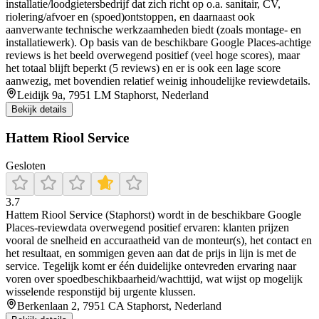
installatie/loodgietersbedrijf dat zich richt op o.a. sanitair, CV,
riolering/afvoer en (spoed)ontstoppen, en daarnaast ook
aanverwante technische werkzaamheden biedt (zoals montage- en
installatiewerk). Op basis van de beschikbare Google Places-achtige
reviews is het beeld overwegend positief (veel hoge scores), maar
het totaal blijft beperkt (5 reviews) en er is ook een lage score
aanwezig, met bovendien relatief weinig inhoudelijke reviewdetails.
Leidijk 9a, 7951 LM Staphorst, Nederland
Bekijk details
Hattem Riool Service
Gesloten
3.7
Hattem Riool Service (Staphorst) wordt in de beschikbare Google
Places-reviewdata overwegend positief ervaren: klanten prijzen
vooral de snelheid en accuraatheid van de monteur(s), het contact en
het resultaat, en sommigen geven aan dat de prijs in lijn is met de
service. Tegelijk komt er één duidelijke ontevreden ervaring naar
voren over spoedbeschikbaarheid/wachttijd, wat wijst op mogelijk
wisselende responstijd bij urgente klussen.
Berkenlaan 2, 7951 CA Staphorst, Nederland