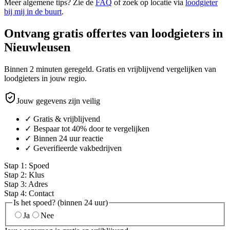
Meer algemene tips? Zie de
FAQ
of zoek op locatie via
loodgieter
bij mij in de buurt
.
Ontvang gratis offertes van loodgieters in
Nieuwleusen
Binnen 2 minuten geregeld. Gratis en vrijblijvend vergelijken van
loodgieters in jouw regio.
Jouw gegevens zijn veilig
✓ Gratis & vrijblijvend
✓ Bespaar tot 40% door te vergelijken
✓ Binnen 24 uur reactie
✓ Geverifieerde vakbedrijven
Stap
1
:
Spoed
Stap
2
:
Klus
Stap
3
:
Adres
Stap
4
:
Contact
Is het spoed? (binnen 24 uur)
Ja
Nee