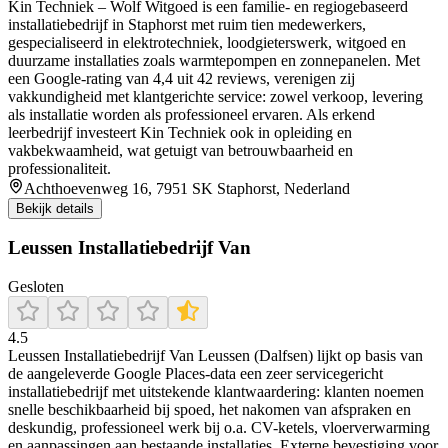
Kin Techniek – Wolf Witgoed is een familie- en regiogebaseerd
installatiebedrijf in Staphorst met ruim tien medewerkers,
gespecialiseerd in elektrotechniek, loodgieterswerk, witgoed en
duurzame installaties zoals warmtepompen en zonnepanelen. Met
een Google-rating van 4,4 uit 42 reviews, verenigen zij
vakkundigheid met klantgerichte service: zowel verkoop, levering
als installatie worden als professioneel ervaren. Als erkend
leerbedrijf investeert Kin Techniek ook in opleiding en
vakbekwaamheid, wat getuigt van betrouwbaarheid en
professionaliteit.
Achthoevenweg 16, 7951 SK Staphorst, Nederland
Bekijk details
Leussen Installatiebedrijf Van
Gesloten
4.5
Leussen Installatiebedrijf Van Leussen (Dalfsen) lijkt op basis van
de aangeleverde Google Places-data een zeer servicegericht
installatiebedrijf met uitstekende klantwaardering: klanten noemen
snelle beschikbaarheid bij spoed, het nakomen van afspraken en
deskundig, professioneel werk bij o.a. CV-ketels, vloerverwarming
en aanpassingen aan bestaande installaties. Externe bevestiging voor