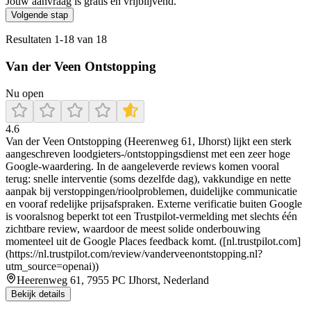
Jouw aanvraag is gratis en vrijblijvend.
Volgende stap
Resultaten
1
-
18
van
18
Van der Veen Ontstopping
Nu open
4.6
Van der Veen Ontstopping (Heerenweg 61, IJhorst) lijkt een sterk
aangeschreven loodgieters-/ontstoppingsdienst met een zeer hoge
Google-waardering. In de aangeleverde reviews komen vooral
terug: snelle interventie (soms dezelfde dag), vakkundige en nette
aanpak bij verstoppingen/rioolproblemen, duidelijke communicatie
en vooraf redelijke prijsafspraken. Externe verificatie buiten Google
is vooralsnog beperkt tot een Trustpilot-vermelding met slechts één
zichtbare review, waardoor de meest solide onderbouwing
momenteel uit de Google Places feedback komt. ([nl.trustpilot.com]
(https://nl.trustpilot.com/review/vanderveenontstopping.nl?
utm_source=openai))
Heerenweg 61, 7955 PC IJhorst, Nederland
Bekijk details