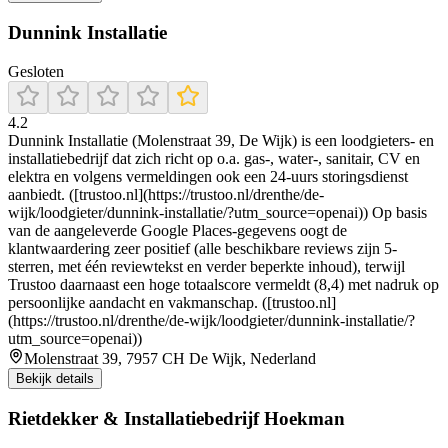
Dunnink Installatie
Gesloten
4.2
Dunnink Installatie (Molenstraat 39, De Wijk) is een loodgieters- en
installatiebedrijf dat zich richt op o.a. gas-, water-, sanitair, CV en
elektra en volgens vermeldingen ook een 24-uurs storingsdienst
aanbiedt. ([trustoo.nl](https://trustoo.nl/drenthe/de-
wijk/loodgieter/dunnink-installatie/?utm_source=openai)) Op basis
van de aangeleverde Google Places-gegevens oogt de
klantwaardering zeer positief (alle beschikbare reviews zijn 5-
sterren, met één reviewtekst en verder beperkte inhoud), terwijl
Trustoo daarnaast een hoge totaalscore vermeldt (8,4) met nadruk op
persoonlijke aandacht en vakmanschap. ([trustoo.nl]
(https://trustoo.nl/drenthe/de-wijk/loodgieter/dunnink-installatie/?
utm_source=openai))
Molenstraat 39, 7957 CH De Wijk, Nederland
Bekijk details
Rietdekker & Installatiebedrijf Hoekman