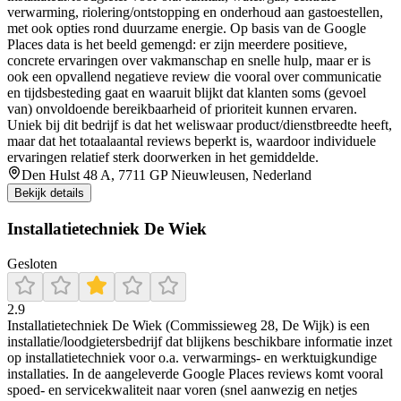
verwarming, riolering/ontstopping en onderhoud aan gastoestellen,
met ook opties rond duurzame energie. Op basis van de Google
Places data is het beeld gemengd: er zijn meerdere positieve,
concrete ervaringen over vakmanschap en snelle hulp, maar er is
ook een opvallend negatieve review die vooral over communicatie
en tijdsbesteding gaat en waaruit blijkt dat klanten soms (gevoel
van) onvoldoende bereikbaarheid of prioriteit kunnen ervaren.
Uniek bij dit bedrijf is dat het weliswaar product/dienstbreedte heeft,
maar dat het totaalaantal reviews beperkt is, waardoor individuele
ervaringen relatief sterk doorwerken in het gemiddelde.
Den Hulst 48 A, 7711 GP Nieuwleusen, Nederland
Bekijk details
Installatietechniek De Wiek
Gesloten
2.9
Installatietechniek De Wiek (Commissieweg 28, De Wijk) is een
installatie/loodgietersbedrijf dat blijkens beschikbare informatie inzet
op installatietechniek voor o.a. verwarmings- en werktuigkundige
installaties. In de aangeleverde Google Places reviews komt vooral
spoed- en servicekwaliteit naar voren (snel aanwezig en netjes