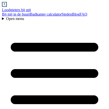
Loodgieters bij mij
Bij mij in de buurt
Badkamer calculator
Steden
Blog
FAQ
Open menu