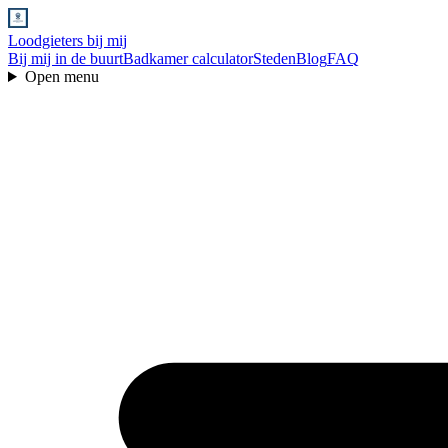
Loodgieters bij mij
Bij mij in de buurt
Badkamer calculator
Steden
Blog
FAQ
Open menu