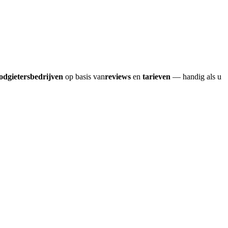
odgietersbedrijven
op basis van
reviews
en
tarieven
— handig als u