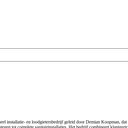
el installatie- en loodgietersbedrijf geleid door Demian Koopman, dat z
oren tot complete sanitairinstallaties. Het bedrijf combineert klantger