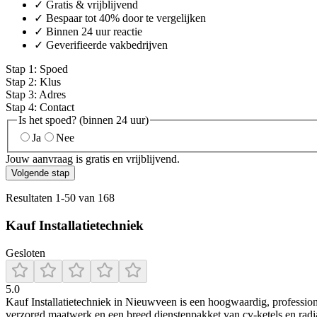
✓ Gratis & vrijblijvend
✓ Bespaar tot 40% door te vergelijken
✓ Binnen 24 uur reactie
✓ Geverifieerde vakbedrijven
Stap
1
:
Spoed
Stap
2
:
Klus
Stap
3
:
Adres
Stap
4
:
Contact
Is het spoed? (binnen 24 uur)
Ja
Nee
Jouw aanvraag is gratis en vrijblijvend.
Volgende stap
Resultaten
1
-
50
van
168
Kauf Installatietechniek
Gesloten
5.0
Kauf Installatietechniek in Nieuwveen is een hoogwaardig, professione
verzorgd maatwerk en een breed dienstenpakket van cv-ketels en radiat