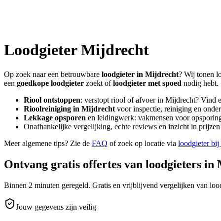
Loodgieter
Mijdrecht
Op zoek naar een betrouwbare
loodgieter in
Mijdrecht
? Wij tonen l
een
goedkope loodgieter
zoekt of
loodgieter met spoed
nodig hebt.
Riool ontstoppen
: verstopt riool of afvoer in
Mijdrecht
? Vind 
Rioolreiniging in
Mijdrecht
voor inspectie, reiniging en onder
Lekkage opsporen
en leidingwerk: vakmensen voor opsporing 
Onafhankelijke vergelijking, echte reviews en inzicht in prijz
Meer algemene tips? Zie de
FAQ
of zoek op locatie via
loodgieter bij
Ontvang gratis offertes van loodgieters in
Binnen 2 minuten geregeld. Gratis en vrijblijvend vergelijken van lood
Jouw gegevens zijn veilig