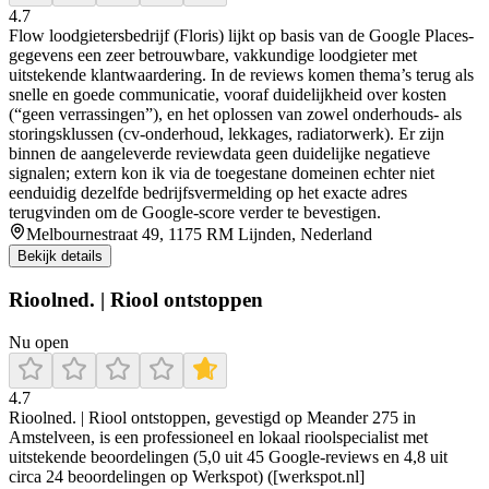
4.7
Flow loodgietersbedrijf (Floris) lijkt op basis van de Google Places-
gegevens een zeer betrouwbare, vakkundige loodgieter met
uitstekende klantwaardering. In de reviews komen thema’s terug als
snelle en goede communicatie, vooraf duidelijkheid over kosten
(“geen verrassingen”), en het oplossen van zowel onderhouds- als
storingsklussen (cv-onderhoud, lekkages, radiatorwerk). Er zijn
binnen de aangeleverde reviewdata geen duidelijke negatieve
signalen; extern kon ik via de toegestane domeinen echter niet
eenduidig dezelfde bedrijfsvermelding op het exacte adres
terugvinden om de Google-score verder te bevestigen.
Melbournestraat 49, 1175 RM Lijnden, Nederland
Bekijk details
Rioolned. | Riool ontstoppen
Nu open
4.7
Rioolned. | Riool ontstoppen, gevestigd op Meander 275 in
Amstelveen, is een professioneel en lokaal rioolspecialist met
uitstekende beoordelingen (5,0 uit 45 Google-reviews en 4,8 uit
circa 24 beoordelingen op Werkspot) ([werkspot.nl]