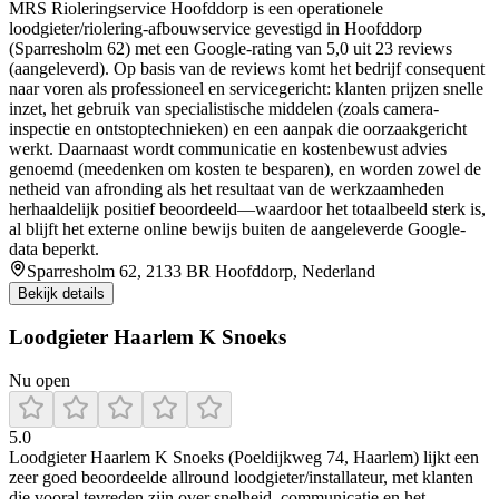
MRS Rioleringservice Hoofddorp is een operationele
loodgieter/riolering-afbouwservice gevestigd in Hoofddorp
(Sparresholm 62) met een Google-rating van 5,0 uit 23 reviews
(aangeleverd). Op basis van de reviews komt het bedrijf consequent
naar voren als professioneel en servicegericht: klanten prijzen snelle
inzet, het gebruik van specialistische middelen (zoals camera-
inspectie en ontstoptechnieken) en een aanpak die oorzaakgericht
werkt. Daarnaast wordt communicatie en kostenbewust advies
genoemd (meedenken om kosten te besparen), en worden zowel de
netheid van afronding als het resultaat van de werkzaamheden
herhaaldelijk positief beoordeeld—waardoor het totaalbeeld sterk is,
al blijft het externe online bewijs buiten de aangeleverde Google-
data beperkt.
Sparresholm 62, 2133 BR Hoofddorp, Nederland
Bekijk details
Loodgieter Haarlem K Snoeks
Nu open
5.0
Loodgieter Haarlem K Snoeks (Poeldijkweg 74, Haarlem) lijkt een
zeer goed beoordeelde allround loodgieter/installateur, met klanten
die vooral tevreden zijn over snelheid, communicatie en het