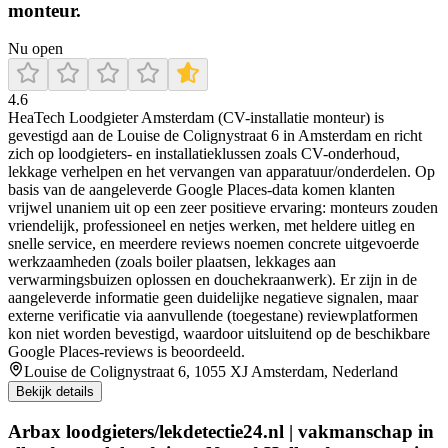
monteur.
Nu open
4.6
HeaTech Loodgieter Amsterdam (CV-installatie monteur) is
gevestigd aan de Louise de Colignystraat 6 in Amsterdam en richt
zich op loodgieters- en installatieklussen zoals CV-onderhoud,
lekkage verhelpen en het vervangen van apparatuur/onderdelen. Op
basis van de aangeleverde Google Places-data komen klanten
vrijwel unaniem uit op een zeer positieve ervaring: monteurs zouden
vriendelijk, professioneel en netjes werken, met heldere uitleg en
snelle service, en meerdere reviews noemen concrete uitgevoerde
werkzaamheden (zoals boiler plaatsen, lekkages aan
verwarmingsbuizen oplossen en douchekraanwerk). Er zijn in de
aangeleverde informatie geen duidelijke negatieve signalen, maar
externe verificatie via aanvullende (toegestane) reviewplatformen
kon niet worden bevestigd, waardoor uitsluitend op de beschikbare
Google Places-reviews is beoordeeld.
Louise de Colignystraat 6, 1055 XJ Amsterdam, Nederland
Bekijk details
Arbax loodgieters/lekdetectie24.nl | vakmanschap in