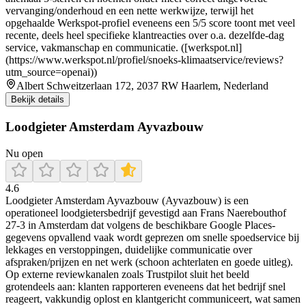
vervanging/onderhoud en een nette werkwijze, terwijl het
opgehaalde Werkspot-profiel eveneens een 5/5 score toont met veel
recente, deels heel specifieke klantreacties over o.a. dezelfde-dag
service, vakmanschap en communicatie. ([werkspot.nl]
(https://www.werkspot.nl/profiel/snoeks-klimaatservice/reviews?
utm_source=openai))
Albert Schweitzerlaan 172, 2037 RW Haarlem, Nederland
Bekijk details
Loodgieter Amsterdam Ayvazbouw
Nu open
4.6
Loodgieter Amsterdam Ayvazbouw (Ayvazbouw) is een
operationeel loodgietersbedrijf gevestigd aan Frans Naerebouthof
27-3 in Amsterdam dat volgens de beschikbare Google Places-
gegevens opvallend vaak wordt geprezen om snelle spoedservice bij
lekkages en verstoppingen, duidelijke communicatie over
afspraken/prijzen en net werk (schoon achterlaten en goede uitleg).
Op externe reviewkanalen zoals Trustpilot sluit het beeld
grotendeels aan: klanten rapporteren eveneens dat het bedrijf snel
reageert, vakkundig oplost en klantgericht communiceert, wat samen