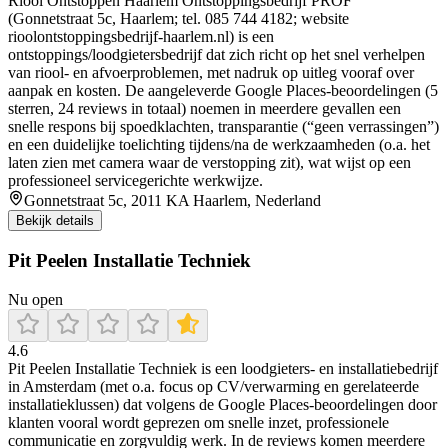
Riool Ontstoppen Haarlem Ontstoppingsbedrijf PROF
(Gonnetstraat 5c, Haarlem; tel. 085 744 4182; website
rioolontstoppingsbedrijf-haarlem.nl) is een
ontstoppings/loodgietersbedrijf dat zich richt op het snel verhelpen
van riool- en afvoerproblemen, met nadruk op uitleg vooraf over
aanpak en kosten. De aangeleverde Google Places-beoordelingen (5
sterren, 24 reviews in totaal) noemen in meerdere gevallen een
snelle respons bij spoedklachten, transparantie (“geen verrassingen”)
en een duidelijke toelichting tijdens/na de werkzaamheden (o.a. het
laten zien met camera waar de verstopping zit), wat wijst op een
professioneel servicegerichte werkwijze.
Gonnetstraat 5c, 2011 KA Haarlem, Nederland
Bekijk details
Pit Peelen Installatie Techniek
Nu open
4.6
Pit Peelen Installatie Techniek is een loodgieters- en installatiebedrijf
in Amsterdam (met o.a. focus op CV/verwarming en gerelateerde
installatieklussen) dat volgens de Google Places-beoordelingen door
klanten vooral wordt geprezen om snelle inzet, professionele
communicatie en zorgvuldig werk. In de reviews komen meerdere