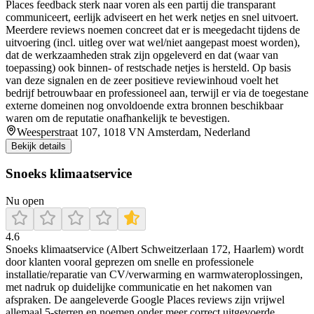
Places feedback sterk naar voren als een partij die transparant
communiceert, eerlijk adviseert en het werk netjes en snel uitvoert.
Meerdere reviews noemen concreet dat er is meegedacht tijdens de
uitvoering (incl. uitleg over wat wel/niet aangepast moest worden),
dat de werkzaamheden strak zijn opgeleverd en dat (waar van
toepassing) ook binnen- of restschade netjes is hersteld. Op basis
van deze signalen en de zeer positieve reviewinhoud voelt het
bedrijf betrouwbaar en professioneel aan, terwijl er via de toegestane
externe domeinen nog onvoldoende extra bronnen beschikbaar
waren om de reputatie onafhankelijk te bevestigen.
Weesperstraat 107, 1018 VN Amsterdam, Nederland
Bekijk details
Snoeks klimaatservice
Nu open
4.6
Snoeks klimaatservice (Albert Schweitzerlaan 172, Haarlem) wordt
door klanten vooral geprezen om snelle en professionele
installatie/reparatie van CV/verwarming en warmwateroplossingen,
met nadruk op duidelijke communicatie en het nakomen van
afspraken. De aangeleverde Google Places reviews zijn vrijwel
allemaal 5-sterren en noemen onder meer correct uitgevoerde