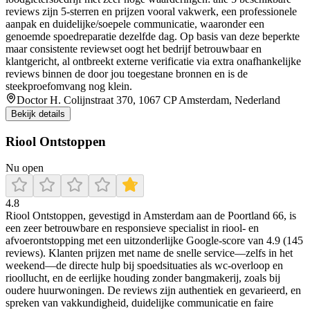
reviews zijn 5-sterren en prijzen vooral vakwerk, een professionele
aanpak en duidelijke/soepele communicatie, waaronder een
genoemde spoedreparatie dezelfde dag. Op basis van deze beperkte
maar consistente reviewset oogt het bedrijf betrouwbaar en
klantgericht, al ontbreekt externe verificatie via extra onafhankelijke
reviews binnen de door jou toegestane bronnen en is de
steekproefomvang nog klein.
Doctor H. Colijnstraat 370, 1067 CP Amsterdam, Nederland
Bekijk details
Riool Ontstoppen
Nu open
4.8
Riool Ontstoppen, gevestigd in Amsterdam aan de Poortland 66, is
een zeer betrouwbare en responsieve specialist in riool- en
afvoerontstopping met een uitzonderlijke Google-score van 4.9 (145
reviews). Klanten prijzen met name de snelle service—zelfs in het
weekend—de directe hulp bij spoedsituaties als wc-overloop en
rioollucht, en de eerlijke houding zonder bangmakerij, zoals bij
oudere huurwoningen. De reviews zijn authentiek en gevarieerd, en
spreken van vakkundigheid, duidelijke communicatie en faire