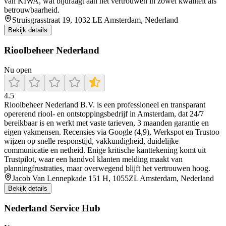
van KIWA, wat bijdraagt aan het vertrouwen in zowel kwaliteit als
betrouwbaarheid.
Struisgrasstraat 19, 1032 LE Amsterdam, Nederland
Bekijk details
Rioolbeheer Nederland
Nu open
4.5
Rioolbeheer Nederland B.V. is een professioneel en transparant
opererend riool- en ontstoppingsbedrijf in Amsterdam, dat 24/7
bereikbaar is en werkt met vaste tarieven, 3 maanden garantie en
eigen vakmensen. Recensies via Google (4,9), Werkspot en Trustoo
wijzen op snelle responstijd, vakkundigheid, duidelijke
communicatie en netheid. Enige kritische kanttekening komt uit
Trustpilot, waar een handvol klanten melding maakt van
planningfrustraties, maar overwegend blijft het vertrouwen hoog.
Jacob Van Lennepkade 151 H, 1055ZL Amsterdam, Nederland
Bekijk details
Nederland Service Hub