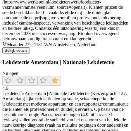
(https://www.werkspot.nl/loodgieterswerk/loodgieter-
vakmannen/amstelveen?utm_source=openai)). Klanten prijzen de
snelle beschikbaarheid – vaak dezelfde dag – de duidelijke
communicatie en prijsopgave vooraf, en professionele uitvoering
inclusief camera-inspectie, vervanging van beschadigde leidingdelen
en heldere uitleg. Ondanks één uitzondering waarbij een klus in
december 2023 niet succesvol was, oogt Rioolned overwegend
betrouwbaar, kundig, transparant en klantgericht.
Meander 275, 1181 WN Amstelveen, Nederland
Bekijk details
Lekdetectie Amsterdam | Nationale Lekdetectie
Nu open
4.6
Lekdetectie Amsterdam | Nationale Lekdetectie (Keizersgracht 127,
Amsterdam) lijkt zich te richten op snelle, schadebeperkende
lekdetectie met moderne apparatuur en een rapportage/communicatie
die klanten als professioneel en duidelijk ervaren. Op basis van de
beschikbare Google Places-beoordelingen (4.9 uit 5 over 31
reviews) vallen vooral de snelheid van het opsporen van het lek, de
nauwkeurige diagnose (vaak na mislukte pogingen door anderen) en
de heldere uitleg aan klanten op, inclusief waardering voor een