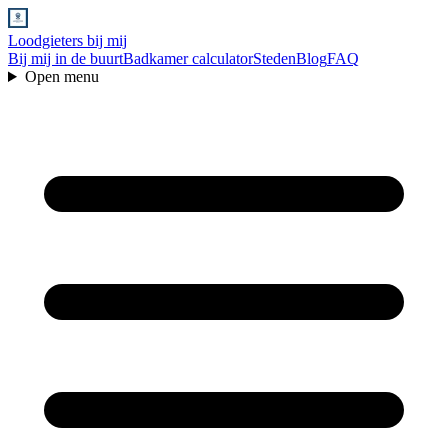
Loodgieters bij mij
Bij mij in de buurt
Badkamer calculator
Steden
Blog
FAQ
Open menu