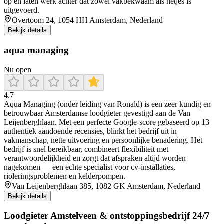
op en laten werk achter dat zowel vakbekwaam als netjes is
uitgevoerd.
Overtoom 24, 1054 HH Amsterdam, Nederland
Bekijk details
aqua managing
Nu open
4.7
Aqua Managing (onder leiding van Ronald) is een zeer kundig en
betrouwbaar Amsterdamse loodgieter gevestigd aan de Van
Leijenberghlaan. Met een perfecte Google-score gebaseerd op 13
authentiek aandoende recensies, blinkt het bedrijf uit in
vakmanschap, nette uitvoering en persoonlijke benadering. Het
bedrijf is snel bereikbaar, combineert flexibiliteit met
verantwoordelijkheid en zorgt dat afspraken altijd worden
nagekomen — een echte specialist voor cv-installaties,
rioleringsproblemen en kelderpompen.
Van Leijenberghlaan 385, 1082 GK Amsterdam, Nederland
Bekijk details
Loodgieter Amstelveen & ontstoppingsbedrijf 24/7