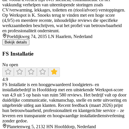
vakkundig verhelpen van uiteenlopende storingen zoals
CV/verwarming, lekkages, toiletten en (riool/afvoer) verstoppingen.
Op Werkspot is K. Snoeks terug te vinden met een hoge score
(4,9/5) en meerdere recente, inhoudelijke reviews die specifieke
werkzaamheden beschrijven, wat het profiel van betrouwbaarheid
en professionaliteit ondersteunt.
Poeldijkweg 74, 2035 LN Haarlem, Nederland
Bekijk details
FS Installatie
Nu open
4.9
FS Installatie is een hooggewaardeerd loodgieters- en
installatiebedrijf in Hoofddorp met een uitstekende Werkspot-score
van 4,9 uit 5 op basis van ruim 580 reviews. Het bedrijf valt op door
duidelijke communicatie, vakmanschap, snelle en nette uitvoering en
uitgebreide uitleg aan klanten. Recent feedback (maart 2026) prijst
hun betrouwbaarheid, professionaliteit en klantgerichte service – ze
leveren een transparante en hoogwaardige installatiedienstverlening
zonder gedoe.
Planetenweg 5, 2132 HN Hoofddorp, Nederland