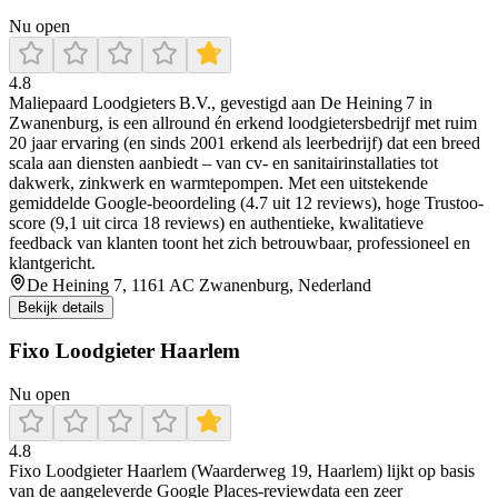
Nu open
4.8
Maliepaard Loodgieters B.V., gevestigd aan De Heining 7 in
Zwanenburg, is een allround én erkend loodgietersbedrijf met ruim
20 jaar ervaring (en sinds 2001 erkend als leerbedrijf) dat een breed
scala aan diensten aanbiedt – van cv- en sanitairinstallaties tot
dakwerk, zinkwerk en warmtepompen. Met een uitstekende
gemiddelde Google-beoordeling (4.7 uit 12 reviews), hoge Trustoo-
score (9,1 uit circa 18 reviews) en authentieke, kwalitatieve
feedback van klanten toont het zich betrouwbaar, professioneel en
klantgericht.
De Heining 7, 1161 AC Zwanenburg, Nederland
Bekijk details
Fixo Loodgieter Haarlem
Nu open
4.8
Fixo Loodgieter Haarlem (Waarderweg 19, Haarlem) lijkt op basis
van de aangeleverde Google Places-reviewdata een zeer