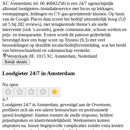
XC Amsterdam; tel. 06 40682258) is een 24/7 ogenschijnlijk
allround loodgieters-/installatieservice met focus op lekkages,
verstoppingen, leidingen en CV-gas-gerelateerde klussen. Op basis
van de Google Places data scoort het bedrijf uitzonderlijk hoog (5,0
uit 5 bij 282 reviews), met terugkerende thema’s als snelle
interventie (ook ’s avonds), goede communicatie, schoon werken en
prijs- en transparantie. Extern wordt dit patroon gedeeltelijk
bevestigd door een hoge score op Trustoo (9,3) met veel
beoordelingen op dezelfde locatie/bedrijfsvermelding, wat het beeld
van betrouwbaarheid en vakmanschap versterkt.
Westerkade 8F, 1015 XC Amsterdam, Nederland
Bekijk details
Loodgieter 24/7 in Amsterdam
Nu open
4.7
Loodgieter 24/7 in Amsterdam, gevestigd aan de Overtoom,
profileert zich als een uiterst betrouwbare en professionele
spoed‑loodgieter: klanten roemen de snelle response, heldere
prijsafspraken en klantvriendelijkheid. Werknemers komen
afspraken na, lossen begripsvolle complicaties zonder extra kosten