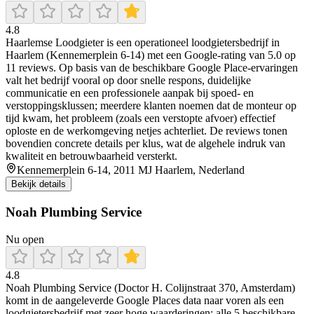
4.8
Haarlemse Loodgieter is een operationeel loodgietersbedrijf in
Haarlem (Kennemerplein 6-14) met een Google-rating van 5.0 op
11 reviews. Op basis van de beschikbare Google Place-ervaringen
valt het bedrijf vooral op door snelle respons, duidelijke
communicatie en een professionele aanpak bij spoed- en
verstoppingsklussen; meerdere klanten noemen dat de monteur op
tijd kwam, het probleem (zoals een verstopte afvoer) effectief
oploste en de werkomgeving netjes achterliet. De reviews tonen
bovendien concrete details per klus, wat de algehele indruk van
kwaliteit en betrouwbaarheid versterkt.
Kennemerplein 6-14, 2011 MJ Haarlem, Nederland
Bekijk details
Noah Plumbing Service
Nu open
4.8
Noah Plumbing Service (Doctor H. Colijnstraat 370, Amsterdam)
komt in de aangeleverde Google Places data naar voren als een
loodgietersbedrijf met zeer hoge waarderingen: alle 5 beschikbare