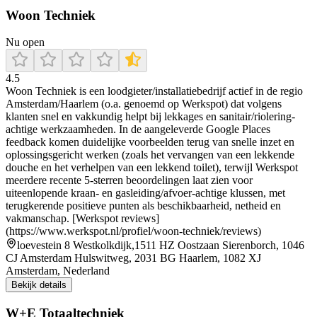
Woon Techniek
Nu open
4.5
Woon Techniek is een loodgieter/installatiebedrijf actief in de regio
Amsterdam/Haarlem (o.a. genoemd op Werkspot) dat volgens
klanten snel en vakkundig helpt bij lekkages en sanitair/riolering-
achtige werkzaamheden. In de aangeleverde Google Places
feedback komen duidelijke voorbeelden terug van snelle inzet en
oplossingsgericht werken (zoals het vervangen van een lekkende
douche en het verhelpen van een lekkend toilet), terwijl Werkspot
meerdere recente 5-sterren beoordelingen laat zien voor
uiteenlopende kraan- en gasleiding/afvoer-achtige klussen, met
terugkerende positieve punten als beschikbaarheid, netheid en
vakmanschap. [Werkspot reviews]
(https://www.werkspot.nl/profiel/woon-techniek/reviews)
loevestein 8 Westkolkdijk,1511 HZ Oostzaan Sierenborch, 1046
CJ Amsterdam Hulswitweg, 2031 BG Haarlem, 1082 XJ
Amsterdam, Nederland
Bekijk details
W+E Totaaltechniek