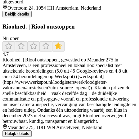
uitgevoerd.
Overtoom 24, 1054 HH Amsterdam, Nederland
Bekijk details
Rioolned. | Riool ontstoppen
Nu open
4.7
Rioolned. | Riool ontstoppen, gevestigd op Meander 275 in
Amstelveen, is een professioneel en lokaal rioolspecialist met
uitstekende beoordelingen (5,0 uit 45 Google-reviews en 4,8 uit
circa 24 beoordelingen op Werkspot) ([werkspot.nl]
(https://www.werkspot.nl/loodgieterswerk/loodgieter-
vakmannen/amstelveen?utm_source=openai)). Klanten prijzen de
snelle beschikbaarheid – vaak dezelfde dag – de duidelijke
communicatie en prijsopgave vooraf, en professionele uitvoering
inclusief camera-inspectie, vervanging van beschadigde leidingdelen
en heldere uitleg. Ondanks één uitzondering waarbij een klus in
december 2023 niet succesvol was, oogt Rioolned overwegend
betrouwbaar, kundig, transparant en klantgericht.
Meander 275, 1181 WN Amstelveen, Nederland
Bekijk details