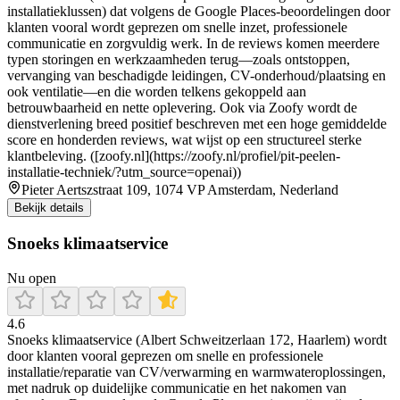
installatieklussen) dat volgens de Google Places-beoordelingen door
klanten vooral wordt geprezen om snelle inzet, professionele
communicatie en zorgvuldig werk. In de reviews komen meerdere
typen storingen en werkzaamheden terug—zoals ontstoppen,
vervanging van beschadigde leidingen, CV-onderhoud/plaatsing en
ook ventilatie—en die worden telkens gekoppeld aan
betrouwbaarheid en nette oplevering. Ook via Zoofy wordt de
dienstverlening breed positief beschreven met een hoge gemiddelde
score en honderden reviews, wat wijst op een structureel sterke
klantbeleving. ([zoofy.nl](https://zoofy.nl/profiel/pit-peelen-
installatie-techniek/?utm_source=openai))
Pieter Aertszstraat 109, 1074 VP Amsterdam, Nederland
Bekijk details
Snoeks klimaatservice
Nu open
4.6
Snoeks klimaatservice (Albert Schweitzerlaan 172, Haarlem) wordt
door klanten vooral geprezen om snelle en professionele
installatie/reparatie van CV/verwarming en warmwateroplossingen,
met nadruk op duidelijke communicatie en het nakomen van