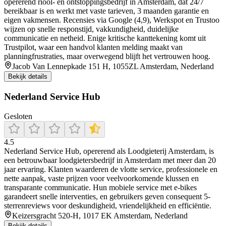
opererend riool- en ontstoppingsbedrijf in Amsterdam, dat 24/7
bereikbaar is en werkt met vaste tarieven, 3 maanden garantie en
eigen vakmensen. Recensies via Google (4,9), Werkspot en Trustoo
wijzen op snelle responstijd, vakkundigheid, duidelijke
communicatie en netheid. Enige kritische kanttekening komt uit
Trustpilot, waar een handvol klanten melding maakt van
planningfrustraties, maar overwegend blijft het vertrouwen hoog.
Jacob Van Lennepkade 151 H, 1055ZL Amsterdam, Nederland
Bekijk details
Nederland Service Hub
Gesloten
4.5
Nederland Service Hub, opererend als Loodgieterij Amsterdam, is
een betrouwbaar loodgietersbedrijf in Amsterdam met meer dan 20
jaar ervaring. Klanten waarderen de vlotte service, professionele en
nette aanpak, vaste prijzen voor veelvoorkomende klussen en
transparante communicatie. Hun mobiele service met e-bikes
garandeert snelle interventies, en gebruikers geven consequent 5-
sterrenreviews voor deskundigheid, vriendelijkheid en efficiëntie.
Keizersgracht 520-H, 1017 EK Amsterdam, Nederland
Bekijk details