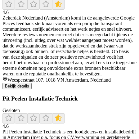
4.6
Zekerdak Nederland (Amsterdam) komt in de aangeleverde Google
Places feedback sterk naar voren als een partij die transparant
communiceert, eerlijk adviseert en het werk netjes en snel uitvoert.
Meerdere reviews noemen concreet dat er is meegedacht tijdens de
uitvoering (incl. uitleg over wat wel/niet aangepast moest worden),
dat de werkzaamheden strak zijn opgeleverd en dat (waar van
toepassing) ook binnen- of restschade netjes is hersteld. Op basis
van deze signalen en de zeer positieve reviewinhoud voelt het
bedrijf betrouwbaar en professioneel aan, terwijl er via de toegestane
externe domeinen nog onvoldoende extra bronnen beschikbaar
waren om de reputatie onafhankelijk te bevestigen.
Weesperstraat 107, 1018 VN Amsterdam, Nederland
Bekijk details
Pit Peelen Installatie Techniek
Gesloten
4.6
Pit Peelen Installatie Techniek is een loodgieters- en installatiebedrijf
in Amsterdam (met o.a. focus op CV/verwarming en gerelateerde