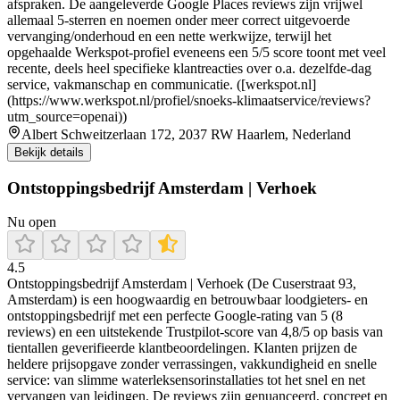
afspraken. De aangeleverde Google Places reviews zijn vrijwel
allemaal 5-sterren en noemen onder meer correct uitgevoerde
vervanging/onderhoud en een nette werkwijze, terwijl het
opgehaalde Werkspot-profiel eveneens een 5/5 score toont met veel
recente, deels heel specifieke klantreacties over o.a. dezelfde-dag
service, vakmanschap en communicatie. ([werkspot.nl]
(https://www.werkspot.nl/profiel/snoeks-klimaatservice/reviews?
utm_source=openai))
Albert Schweitzerlaan 172, 2037 RW Haarlem, Nederland
Bekijk details
Ontstoppingsbedrijf Amsterdam | Verhoek
Nu open
4.5
Ontstoppingsbedrijf Amsterdam | Verhoek (De Cuserstraat 93,
Amsterdam) is een hoogwaardig en betrouwbaar loodgieters- en
ontstoppingsbedrijf met een perfecte Google-rating van 5 (8
reviews) en een uitstekende Trustpilot-score van 4,8/5 op basis van
tientallen geverifieerde klantbeoordelingen. Klanten prijzen de
heldere prijsopgave zonder verrassingen, vakkundigheid en snelle
service: van slimme waterleksensorinstallaties tot het snel en net
vervangen van leidingen. De reviews zijn genuanceerd, concreet en