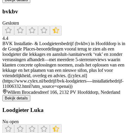
bvkbv
Gesloten
4.4
BVK Installatie- & Loodgietersbedrijf (bvkbv) in Hoofddorp is in
de Google Places-beoordelingen vooral terug te zien als een
loodgieter die lekkages en aansluit-/sanitairwerk ‘vak’ en zonder
verrassingen afhandelt—met meerdere 5-sterrenreviews waarin
klanten concrete oplossingen noemen, zoals het oplossen van een
lekkage en het plaatsen van een nieuwe sifon, plus lof voor
vriendelijkheid, overleg en advies. ([cylex.nl]
(https://www.cylex.nl/bedrijf/bvk-loodgieters----installatiebedrijf-
11006332.html?utm_source=openai))
Willem Brocadesdreef 166, 2132 PV Hoofddorp, Nederland
Bekijk details
Loodgieter Luka
Nu open