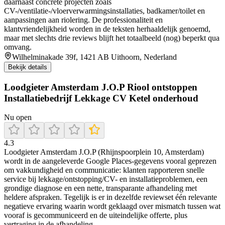
daarnaast concrete projecten zoals
CV-/ventilatie-/vloerverwarmingsinstallaties, badkamer/toilet en
aanpassingen aan riolering. De professionaliteit en
klantvriendelijkheid worden in de teksten herhaaldelijk genoemd,
maar met slechts drie reviews blijft het totaalbeeld (nog) beperkt qua
omvang.
Wilhelminakade 39f, 1421 AB Uithoorn, Nederland
Bekijk details
Loodgieter Amsterdam J.O.P Riool ontstoppen
Installatiebedrijf Lekkage CV Ketel onderhoud
Nu open
4.3
Loodgieter Amsterdam J.O.P (Rhijnspoorplein 10, Amsterdam)
wordt in de aangeleverde Google Places-gegevens vooral geprezen
om vakkundigheid en communicatie: klanten rapporteren snelle
service bij lekkage/ontstopping/CV- en installatieproblemen, een
grondige diagnose en een nette, transparante afhandeling met
heldere afspraken. Tegelijk is er in dezelfde reviewset één relevante
negatieve ervaring waarin wordt geklaagd over mismatch tussen wat
vooraf is gecommuniceerd en de uiteindelijke offerte, plus
vertraging in de afhandeling.