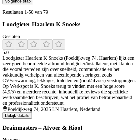
Volgende stap
Resultaten
1
-
50
van
79
Loodgieter Haarlem K Snoeks
Gesloten
5.0
Loodgieter Haarlem K Snoeks (Poeldijkweg 74, Haarlem) lijkt een
zeer goed beoordeelde allround loodgieter/installateur, met klanten
die vooral tevreden zijn over snelheid, communicatie en het
vakkundig verhelpen van uiteenlopende storingen zoals
CV/verwarming, lekkages, toiletten en (riool/afvoer) verstoppingen.
Op Werkspot is K. Snoeks terug te vinden met een hoge score
(4,9/5) en meerdere recente, inhoudelijke reviews die specifieke
werkzaamheden beschrijven, wat het profiel van betrouwbaarheid
en professionaliteit ondersteunt.
Poeldijkweg 74, 2035 LN Haarlem, Nederland
Bekijk details
Drainmasters – Afvoer & Riool
Nu open