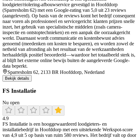
loodgieter/riolering-afbouwservice gevestigd in Hoofddorp
(Sparresholm 62) met een Google-rating van 5,0 uit 23 reviews
(aangeleverd). Op basis van de reviews komt het bedrijf consequent
naar voren als professioneel en servicegericht: klanten prijzen snelle
inzet, het gebruik van specialistische middelen (zoals camera-
inspectie en ontstoptechnieken) en een aanpak die oorzaakgericht
werkt. Daarnaast wordt communicatie en kostenbewust advies
genoemd (meedenken om kosten te besparen), en worden zowel de
netheid van afronding als het resultaat van de werkzaamheden
herhaaldelijk positief beoordeeld—waardoor het totaalbeeld sterk is,
al blijft het externe online bewijs buiten de aangeleverde Google-
data beperkt.
Sparresholm 62, 2133 BR Hoofddorp, Nederland
Bekijk details
FS Installatie
Nu open
4.9
FS Installatie is een hooggewaardeerd loodgieters- en
installatiebedrijf in Hoofddorp met een uitstekende Werkspot-score
van 4,9 uit 5 op basis van ruim 580 reviews. Het bedrijf valt op door