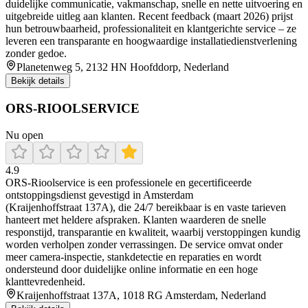
duidelijke communicatie, vakmanschap, snelle en nette uitvoering en
uitgebreide uitleg aan klanten. Recent feedback (maart 2026) prijst
hun betrouwbaarheid, professionaliteit en klantgerichte service – ze
leveren een transparante en hoogwaardige installatiedienstverlening
zonder gedoe.
Planetenweg 5, 2132 HN Hoofddorp, Nederland
Bekijk details
ORS-RIOOLSERVICE
Nu open
4.9
ORS‑Rioolservice is een professionele en gecertificeerde
ontstoppingsdienst gevestigd in Amsterdam
(Kraijenhoffstraat 137A), die 24/7 bereikbaar is en vaste tarieven
hanteert met heldere afspraken. Klanten waarderen de snelle
responstijd, transparantie en kwaliteit, waarbij verstoppingen kundig
worden verholpen zonder verrassingen. De service omvat onder
meer camera‑inspectie, stankdetectie en reparaties en wordt
ondersteund door duidelijke online informatie en een hoge
klanttevredenheid.
Kraijenhoffstraat 137A, 1018 RG Amsterdam, Nederland