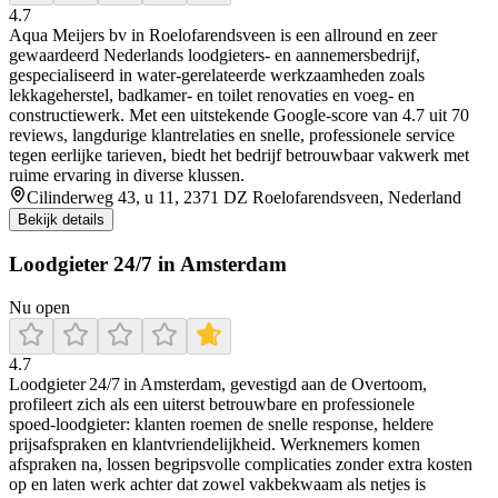
4.7
Aqua Meijers bv in Roelofarendsveen is een allround en zeer
gewaardeerd Nederlands loodgieters- en aannemersbedrijf,
gespecialiseerd in water-gerelateerde werkzaamheden zoals
lekkageherstel, badkamer- en toilet renovaties en voeg- en
constructiewerk. Met een uitstekende Google-score van 4.7 uit 70
reviews, langdurige klantrelaties en snelle, professionele service
tegen eerlijke tarieven, biedt het bedrijf betrouwbaar vakwerk met
ruime ervaring in diverse klussen.
Cilinderweg 43, u 11, 2371 DZ Roelofarendsveen, Nederland
Bekijk details
Loodgieter 24/7 in Amsterdam
Nu open
4.7
Loodgieter 24/7 in Amsterdam, gevestigd aan de Overtoom,
profileert zich als een uiterst betrouwbare en professionele
spoed‑loodgieter: klanten roemen de snelle response, heldere
prijsafspraken en klantvriendelijkheid. Werknemers komen
afspraken na, lossen begripsvolle complicaties zonder extra kosten
op en laten werk achter dat zowel vakbekwaam als netjes is