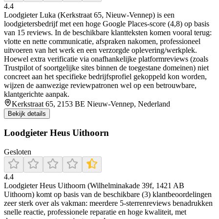
4.4
Loodgieter Luka (Kerkstraat 65, Nieuw-Vennep) is een
loodgietersbedrijf met een hoge Google Places-score (4,8) op basis
van 15 reviews. In de beschikbare klantteksten komen vooral terug:
vlotte en nette communicatie, afspraken nakomen, professioneel
uitvoeren van het werk en een verzorgde oplevering/werkplek.
Hoewel extra verificatie via onafhankelijke platformreviews (zoals
Trustpilot of soortgelijke sites binnen de toegestane domeinen) niet
concreet aan het specifieke bedrijfsprofiel gekoppeld kon worden,
wijzen de aanwezige reviewpatronen wel op een betrouwbare,
klantgerichte aanpak.
Kerkstraat 65, 2153 BE Nieuw-Vennep, Nederland
Bekijk details
Loodgieter Heus Uithoorn
Gesloten
4.4
Loodgieter Heus Uithoorn (Wilhelminakade 39f, 1421 AB
Uithoorn) komt op basis van de beschikbare (3) klantbeoordelingen
zeer sterk over als vakman: meerdere 5-sterrenreviews benadrukken
snelle reactie, professionele reparatie en hoge kwaliteit, met