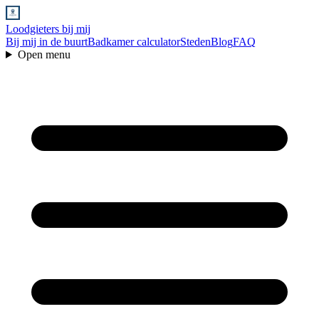
Loodgieters bij mij
Bij mij in de buurt
Badkamer calculator
Steden
Blog
FAQ
Open menu