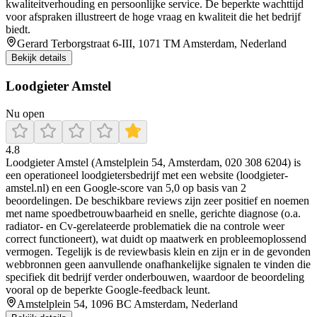
kwaliteitverhouding en persoonlijke service. De beperkte wachttijd
voor afspraken illustreert de hoge vraag en kwaliteit die het bedrijf
biedt.
Gerard Terborgstraat 6-III, 1071 TM Amsterdam, Nederland
Bekijk details
Loodgieter Amstel
Nu open
4.8
Loodgieter Amstel (Amstelplein 54, Amsterdam, 020 308 6204) is
een operationeel loodgietersbedrijf met een website (loodgieter-
amstel.nl) en een Google-score van 5,0 op basis van 2
beoordelingen. De beschikbare reviews zijn zeer positief en noemen
met name spoedbetrouwbaarheid en snelle, gerichte diagnose (o.a.
radiator- en Cv-gerelateerde problematiek die na controle weer
correct functioneert), wat duidt op maatwerk en probleemoplossend
vermogen. Tegelijk is de reviewbasis klein en zijn er in de gevonden
webbronnen geen aanvullende onafhankelijke signalen te vinden die
specifiek dit bedrijf verder onderbouwen, waardoor de beoordeling
vooral op de beperkte Google-feedback leunt.
Amstelplein 54, 1096 BC Amsterdam, Nederland