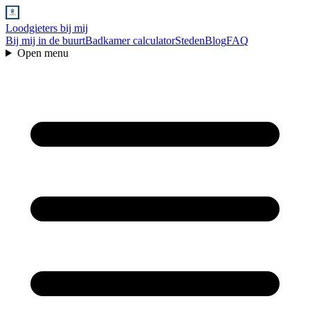
Loodgieters bij mij
Bij mij in de buurt
Badkamer calculator
Steden
Blog
FAQ
Open menu