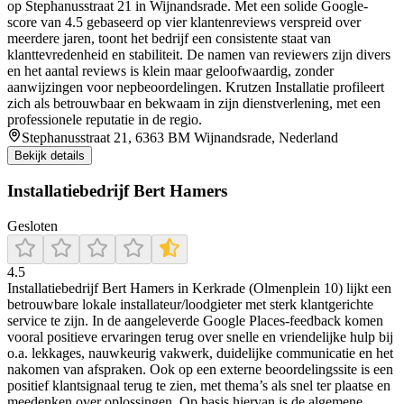
op Stephanusstraat 21 in Wijnandsrade. Met een solide Google-
score van 4.5 gebaseerd op vier klantenreviews verspreid over
meerdere jaren, toont het bedrijf een consistente staat van
klanttevredenheid en stabiliteit. De namen van reviewers zijn divers
en het aantal reviews is klein maar geloofwaardig, zonder
aanwijzingen voor nepbeoordelingen. Krutzen Installatie profileert
zich als betrouwbaar en bekwaam in zijn dienstverlening, met een
professionele reputatie in de regio.
Stephanusstraat 21, 6363 BM Wijnandsrade, Nederland
Bekijk details
Installatiebedrijf Bert Hamers
Gesloten
4.5
Installatiebedrijf Bert Hamers in Kerkrade (Olmenplein 10) lijkt een
betrouwbare lokale installateur/loodgieter met sterk klantgerichte
service te zijn. In de aangeleverde Google Places-feedback komen
vooral positieve ervaringen terug over snelle en vriendelijke hulp bij
o.a. lekkages, nauwkeurig vakwerk, duidelijke communicatie en het
nakomen van afspraken. Ook op een externe beoordelingssite is een
positief klantsignaal terug te zien, met thema’s als snel ter plaatse en
meedenken over oplossingen. Op basis hiervan is de algemene