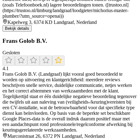
(zoals Telefoonboek.nl) lagere beoordelingen tonen. ([trustoo.nl]
(https://trustoo.nl/limburg/landgraaf/loodgieter/michorius-master-
plumber/?utm_source=openai))
Kapelweg 3, 6374 KD Landgraaf, Nederland
Bekijk details
Frans Golob B.V.
Gesloten
4.1
Frans Golob B.V. (Landgraaf) lijkt vooral goed beoordeeld te
worden op uitvoering en klantgerichtheid: meerdere reviews
beschrijven snelle service, duidelijke communicatie, netjes werken
en het correct afstemmen van werkzaamheden met de klant.
Tegelijkertijd staat er één duidelijke negatieve beoordeling tegenover
die twijfels uit aan naleving van (veiligheids-/keuring)vereisten bij
een CV-installatie, wat de betrouwbaarheid voor dat specifieke type
dienst kan beïnvloeden. Op basis van de beperkte set beschikbare
Google Places-data is de overall indruk daarom positief maar met
een aandachtspunt rond professionele/regelconforme afwerking bij
keuringsgerelateerde werkzaamheden.
Marconistraat 26, 6372 PN Landgraaf, Nederland