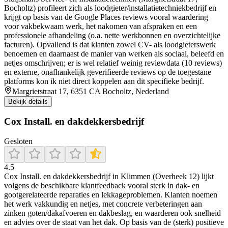
Bocholtz) profileert zich als loodgieter/installatietechniekbedrijf en
krijgt op basis van de Google Places reviews vooral waardering
voor vakbekwaam werk, het nakomen van afspraken en een
professionele afhandeling (o.a. nette werkbonnen en overzichtelijke
facturen). Opvallend is dat klanten zowel CV- als loodgieterswerk
benoemen en daarnaast de manier van werken als sociaal, beleefd en
netjes omschrijven; er is wel relatief weinig reviewdata (10 reviews)
en externe, onafhankelijk geverifieerde reviews op de toegestane
platforms kon ik niet direct koppelen aan dit specifieke bedrijf.
Margrietstraat 17, 6351 CA Bocholtz, Nederland
Bekijk details
Cox Install. en dakdekkersbedrijf
Gesloten
4.5
Cox Install. en dakdekkersbedrijf in Klimmen (Overheek 12) lijkt
volgens de beschikbare klantfeedback vooral sterk in dak- en
gootgerelateerde reparaties en lekkageproblemen. Klanten noemen
het werk vakkundig en netjes, met concrete verbeteringen aan
zinken goten/dakafvoeren en dakbeslag, en waarderen ook snelheid
en advies over de staat van het dak. Op basis van de (sterk) positieve