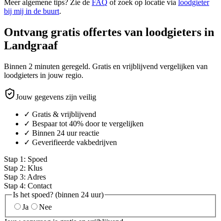
Meer algemene tips? Zie de
FAQ
of zoek op locatie via
loodgieter
bij mij in de buurt
.
Ontvang gratis offertes van loodgieters in
Landgraaf
Binnen 2 minuten geregeld. Gratis en vrijblijvend vergelijken van
loodgieters in jouw regio.
Jouw gegevens zijn veilig
✓ Gratis & vrijblijvend
✓ Bespaar tot 40% door te vergelijken
✓ Binnen 24 uur reactie
✓ Geverifieerde vakbedrijven
Stap
1
:
Spoed
Stap
2
:
Klus
Stap
3
:
Adres
Stap
4
:
Contact
Is het spoed? (binnen 24 uur)
Ja
Nee