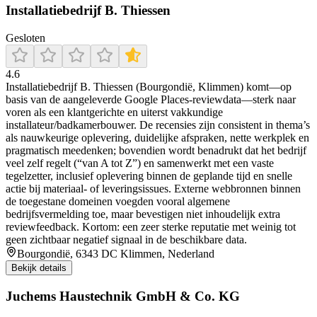
Installatiebedrijf B. Thiessen
Gesloten
4.6
Installatiebedrijf B. Thiessen (Bourgondië, Klimmen) komt—op
basis van de aangeleverde Google Places-reviewdata—sterk naar
voren als een klantgerichte en uiterst vakkundige
installateur/badkamerbouwer. De recensies zijn consistent in thema’s
als nauwkeurige oplevering, duidelijke afspraken, nette werkplek en
pragmatisch meedenken; bovendien wordt benadrukt dat het bedrijf
veel zelf regelt (“van A tot Z”) en samenwerkt met een vaste
tegelzetter, inclusief oplevering binnen de geplande tijd en snelle
actie bij materiaal- of leveringsissues. Externe webbronnen binnen
de toegestane domeinen voegden vooral algemene
bedrijfsvermelding toe, maar bevestigen niet inhoudelijk extra
reviewfeedback. Kortom: een zeer sterke reputatie met weinig tot
geen zichtbaar negatief signaal in de beschikbare data.
Bourgondië, 6343 DC Klimmen, Nederland
Bekijk details
Juchems Haustechnik GmbH & Co. KG