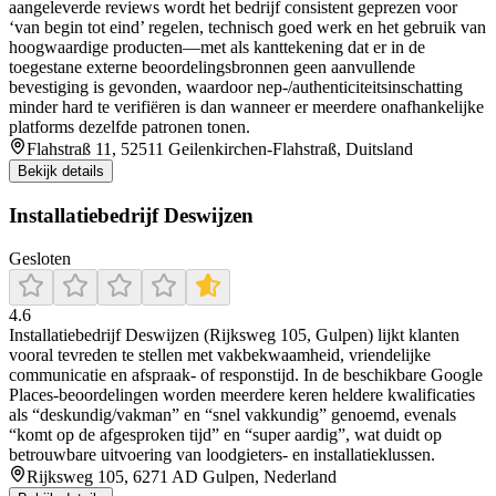
aangeleverde reviews wordt het bedrijf consistent geprezen voor
‘van begin tot eind’ regelen, technisch goed werk en het gebruik van
hoogwaardige producten—met als kanttekening dat er in de
toegestane externe beoordelingsbronnen geen aanvullende
bevestiging is gevonden, waardoor nep-/authenticiteitsinschatting
minder hard te verifiëren is dan wanneer er meerdere onafhankelijke
platforms dezelfde patronen tonen.
Flahstraß 11, 52511 Geilenkirchen-Flahstraß, Duitsland
Bekijk details
Installatiebedrijf Deswijzen
Gesloten
4.6
Installatiebedrijf Deswijzen (Rijksweg 105, Gulpen) lijkt klanten
vooral tevreden te stellen met vakbekwaamheid, vriendelijke
communicatie en afspraak- of responstijd. In de beschikbare Google
Places-beoordelingen worden meerdere keren heldere kwalificaties
als “deskundig/vakman” en “snel vakkundig” genoemd, evenals
“komt op de afgesproken tijd” en “super aardig”, wat duidt op
betrouwbare uitvoering van loodgieters- en installatieklussen.
Rijksweg 105, 6271 AD Gulpen, Nederland