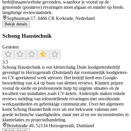
bedrijfsnaam/website gevonden, waardoor je vooral op de
genoemde (positieve) ervaringen moet afgaan en minder op brede,
langdurige reviewstatistiek.
Sophiastraat 17, 6466 CR Kerkrade, Nederland
Bekijk details
Schong Haustechnik
Gesloten
3.5
Schong Haustechnik is een kleinschalig Duits loodgietersbedrijf
gevestigd in Herzogenrath (Duitsland) dat voornamelijk loodgieters-
en CV-gerelateerd werk uitvoert. Het bedrijf heeft een Google-
beoordeling van 4,4 op basis van dertien reviews. Klanten prijzen
vooral de snelle en professionele hulp bij urgente situaties en de
kwaliteit van installaties zoals CV-ketels. Anderzijds maken enkele
reviews melding van teleurstellende ervaringen met onvoltooide
werkzaamheden en gebrekkige communicatie. Over het algemeen
komt Schong Haustechnik over als een bekwame vakman met
goede technische vaardigheden, maar met af en toe inconsistenties in
klantrelaties en projectafhandeling.
Bendstraße 49, 52134 Herzogenrath, Duitsland