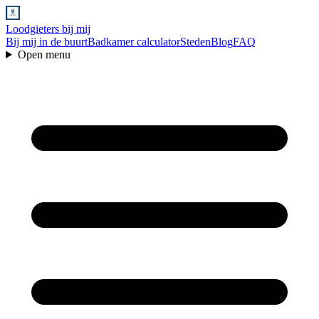
Loodgieters bij mij
Bij mij in de buurt
Badkamer calculator
Steden
Blog
FAQ
Open menu