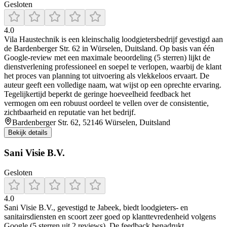
Gesloten
4.0
Vila Haustechnik is een kleinschalig loodgietersbedrijf gevestigd aan
de Bardenberger Str. 62 in Würselen, Duitsland. Op basis van één
Google-review met een maximale beoordeling (5 sterren) lijkt de
dienstverlening professioneel en soepel te verlopen, waarbij de klant
het proces van planning tot uitvoering als vlekkeloos ervaart. De
auteur geeft een volledige naam, wat wijst op een oprechte ervaring.
Tegelijkertijd beperkt de geringe hoeveelheid feedback het
vermogen om een robuust oordeel te vellen over de consistentie,
zichtbaarheid en reputatie van het bedrijf.
Bardenberger Str. 62, 52146 Würselen, Duitsland
Bekijk details
Sani Visie B.V.
Gesloten
4.0
Sani Visie B.V., gevestigd te Jabeek, biedt loodgieters- en
sanitairsdiensten en scoort zeer goed op klanttevredenheid volgens
Google (5 sterren uit 2 reviews). De feedback benadrukt