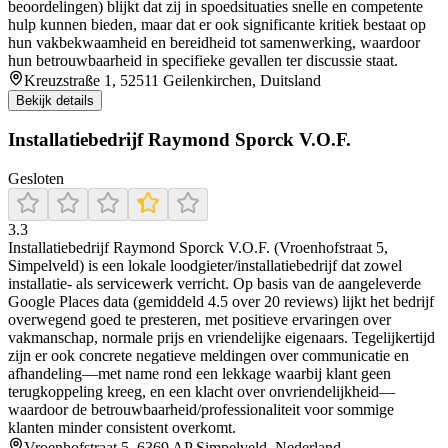
beoordelingen) blijkt dat zij in spoedsituaties snelle en competente
hulp kunnen bieden, maar dat er ook significante kritiek bestaat op
hun vakbekwaamheid en bereidheid tot samenwerking, waardoor
hun betrouwbaarheid in specifieke gevallen ter discussie staat.
Kreuzstraße 1, 52511 Geilenkirchen, Duitsland
Bekijk details
Installatiebedrijf Raymond Sporck V.O.F.
Gesloten
3.3
Installatiebedrijf Raymond Sporck V.O.F. (Vroenhofstraat 5,
Simpelveld) is een lokale loodgieter/installatiebedrijf dat zowel
installatie- als servicewerk verricht. Op basis van de aangeleverde
Google Places data (gemiddeld 4.5 over 20 reviews) lijkt het bedrijf
overwegend goed te presteren, met positieve ervaringen over
vakmanschap, normale prijs en vriendelijke eigenaars. Tegelijkertijd
zijn er ook concrete negatieve meldingen over communicatie en
afhandeling—met name rond een lekkage waarbij klant geen
terugkoppeling kreeg, en een klacht over onvriendelijkheid—
waardoor de betrouwbaarheid/professionaliteit voor sommige
klanten minder consistent overkomt.
Vroenhofstraat 5, 6369 AP Simpelveld, Nederland