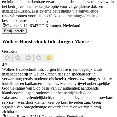
en inhoudelijk herkenbare ervaringen uit de aangeleverde reviews is
het bedrijf een aantrekkelijke optie voor vergelijkbare dak- en
installatieklussen, al is externe bevestiging via aanvullende
reviewbronnen voor dit specifieke ondernemingsadres in de
beschikbare resultaten niet gelukt.
Overheek 12, 6343 PC Klimmen, Nederland
Bekijk details
Wolters Haustechnik Inh. Jürgen Mause
Gesloten
4.5
Wolters Haustechnik Inh. Jürgen Mause is een degelijk Duits
installatiebedrijf in Geilenkirchen dat zich specialiseert in
verwarming (zoals moderne olieketels), vloerverwarming, sanitaire
installaties en badkamerrenovaties. Met een vrijwel onberispelijke
Google-rating van 5 op basis van 17 authentiek aandoende
klantbeoordelingen, onderscheidt het bedrijf zich door
vakmanschap, vriendelijkheid, duidelijke uitleg en een betrouwbare
service – waardoor klanten keer op keer tevreden zijn. Geen
signalen van onregelmatige of verdachte reviews zijn hierbij
zichtbaar.
An d. Burg 1, 52511 Geilenkirchen, Duitsland