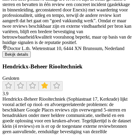
sterren en bevatten in één review een concreet incident (gaslekkage
in binnenleiding, geconstateerd door Enexis) met waardering voor
professionaliteit, uitleg en tempo, terwijl de andere review kort
aangeeft dat het gaat om “goed vakkundig werk”. Omdat er maar
twee reviews beschikbaar zijn en externe vindbaarheid per bron kan
variëren, blijft een bredere bevestiging van
betrouwbaarheid/kwaliteit vooralsnog beperkt, maar op basis van de
huidige signalen is de reputatie positief.
Doctor L.th. Wietenstraat 10, 6444 XN Brunssum, Nederland
Bekijk details
Hendrickx-Beheer Riooltechniek
Gesloten
3.9
Hendrickx-Beheer Riooltechniek (Sophiastraat 17, Kerkrade) lijkt
vooral actief op riool- en afvoergerelateerde problemen: de
beschikbare Google Places reviews zijn overwegend 5-sterren en
benadrukken onder meer heldere communicatie, snelheid en een
goede oplossing voor een keuken-afvoer. Tegelijkertijd is de dataset
klein (4 reviews) en is er op de toegestane externe reviewbronnen
geen aanvullende, eenduidige bevestiging van dezelfde