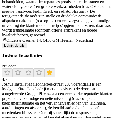
behandelden, waaronder reparaties (zoals lekkende kranen en
waterleidinglekken) en grotere werkzaamheden (o.a. CV-ketel met
nieuwe gasafvoer, leidingwerk en radiatorplaatsing). De
terugkerende thema’s zijn snelle en duidelijke communicatie,
afspraken nakomen (o.a. op tijd) en een zorgvuldige, vakkundige
uitvoering die klanten ook als netjes/opgeruimd ervaren; daarnaast
wordt transparantie (conform offerte-afspraken) en goede
kwaliteit/nazorg genoemd.
Onderste Caumer 14, 6416 GM Heerlen, Nederland
Bekijk details
Joshua Installaties
Nu open
4.7
Joshua Installaties (Hongerbeekstraat 20, Voerendaal) is een
loodgieter/installatiebedrijf met op basis van de door jou
aangeleverde Google Places-data een zeer sterke reputatie: klanten
prijzen de vakkundige en nette uitvoering (o.a. complete
badkamerinstallatie en het vervangen/aanleggen van leidingen,
aansluitingen en afvoeren), de bereikbaarheid en het actief
meedenken bij issues. Ook bij spoed lijkt de respons snel, en
meerdere reviews benadrukken dat afspraken worden nagekomen