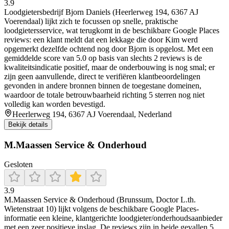
3.9
Loodgietersbedrijf Bjorn Daniels (Heerlerweg 194, 6367 AJ
Voerendaal) lijkt zich te focussen op snelle, praktische
loodgietersservice, wat terugkomt in de beschikbare Google Places
reviews: een klant meldt dat een lekkage die door Kim werd
opgemerkt dezelfde ochtend nog door Bjorn is opgelost. Met een
gemiddelde score van 5.0 op basis van slechts 2 reviews is de
kwaliteitsindicatie positief, maar de onderbouwing is nog smal; er
zijn geen aanvullende, direct te verifiëren klantbeoordelingen
gevonden in andere bronnen binnen de toegestane domeinen,
waardoor de totale betrouwbaarheid richting 5 sterren nog niet
volledig kan worden bevestigd.
Heerlerweg 194, 6367 AJ Voerendaal, Nederland
Bekijk details
M.Maassen Service & Onderhoud
Gesloten
3.9
M.Maassen Service & Onderhoud (Brunssum, Doctor L.th.
Wietenstraat 10) lijkt volgens de beschikbare Google Places-
informatie een kleine, klantgerichte loodgieter/onderhoudsaanbieder
met een zeer positieve inslag. De reviews zijn in beide gevallen 5