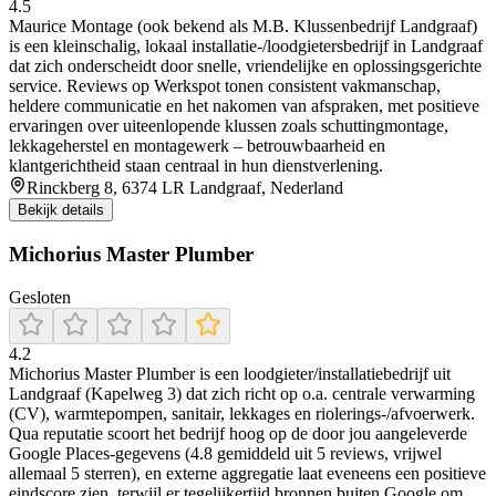
4.5
Maurice Montage (ook bekend als M.B. Klussenbedrijf Landgraaf)
is een kleinschalig, lokaal installatie‑/loodgietersbedrijf in Landgraaf
dat zich onderscheidt door snelle, vriendelijke en oplossingsgerichte
service. Reviews op Werkspot tonen consistent vakmanschap,
heldere communicatie en het nakomen van afspraken, met positieve
ervaringen over uiteenlopende klussen zoals schuttingmontage,
lekkageherstel en montagewerk – betrouwbaarheid en
klantgerichtheid staan centraal in hun dienstverlening.
Rinckberg 8, 6374 LR Landgraaf, Nederland
Bekijk details
Michorius Master Plumber
Gesloten
4.2
Michorius Master Plumber is een loodgieter/installatiebedrijf uit
Landgraaf (Kapelweg 3) dat zich richt op o.a. centrale verwarming
(CV), warmtepompen, sanitair, lekkages en riolerings-/afvoerwerk.
Qua reputatie scoort het bedrijf hoog op de door jou aangeleverde
Google Places-gegevens (4.8 gemiddeld uit 5 reviews, vrijwel
allemaal 5 sterren), en externe aggregatie laat eveneens een positieve
eindscore zien, terwijl er tegelijkertijd bronnen buiten Google om