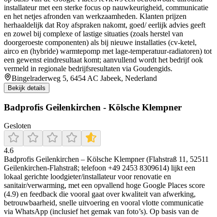
installateur met een sterke focus op nauwkeurigheid, communicatie
en het netjes afronden van werkzaamheden. Klanten prijzen
herhaaldelijk dat Roy afspraken nakomt, goed/ eerlijk advies geeft
en zowel bij complexe of lastige situaties (zoals herstel van
doorgeroeste componenten) als bij nieuwe installaties (cv-ketel,
airco en (hybride) warmtepomp met lage-temperatuur-radiatoren) tot
een gewenst eindresultaat komt; aanvullend wordt het bedrijf ook
vermeld in regionale bedrijfsresultaten via Goudengids.
Bingelraderweg 5, 6454 AC Jabeek, Nederland
Bekijk details
Badprofis Geilenkirchen - Kölsche Klempner
Gesloten
4.6
Badprofis Geilenkirchen – Kölsche Klempner (Flahstraß 11, 52511
Geilenkirchen-Flahstraß; telefoon +49 2453 8309614) lijkt een
lokaal gerichte loodgieter/installateur voor renovatie en
sanitair/verwarming, met een opvallend hoge Google Places score
(4.9) en feedback die vooral gaat over kwaliteit van afwerking,
betrouwbaarheid, snelle uitvoering en vooral vlotte communicatie
via WhatsApp (inclusief het gemak van foto’s). Op basis van de