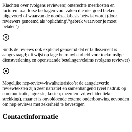
Klachten over (volgens reviewers) onterechte meerkosten en
facturen: o.a. forse bedragen voor zaken die niet goed bleken
uitgevoerd of waarvan de noodzaak/basis betwist wordt (door
reviewers genoemd als ‘oplichting’/‘gebrek waarvoor je moet
betalen’)
Sinds de reviews ook expliciet genoemd dat er faillissement is
aangevraagd; dit wijst op lage betrouwbaarheid voor toekomstige
dienstverlening en openstaande betalingen/claims (volgens reviewer)
Mogelijke nep-review-/kwaliteitsrisico’s: de aangeleverde
reviewteksten zijn zeer narratief en samenhangend (veel nadruk op
communicatie, agressie, kosten; meerdere vrijwel identieke
strekking), maar er is onvoldoende externe onderbouwing gevonden
om nep-reviews met zekerheid te bevestigen
Contactinformatie