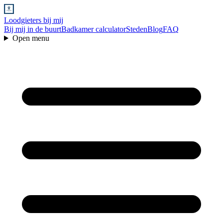
Loodgieters bij mij
Bij mij in de buurt
Badkamer calculator
Steden
Blog
FAQ
Open menu