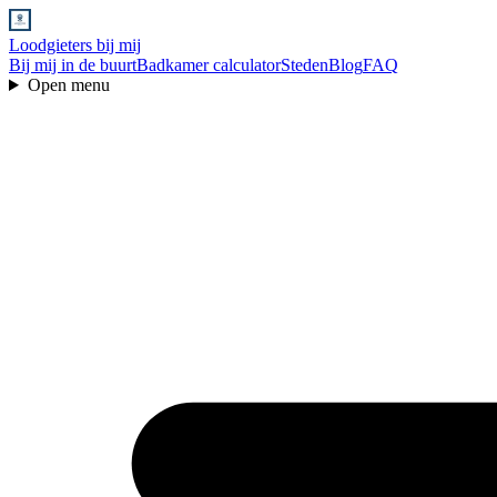
Loodgieters bij mij
Bij mij in de buurt
Badkamer calculator
Steden
Blog
FAQ
Open menu