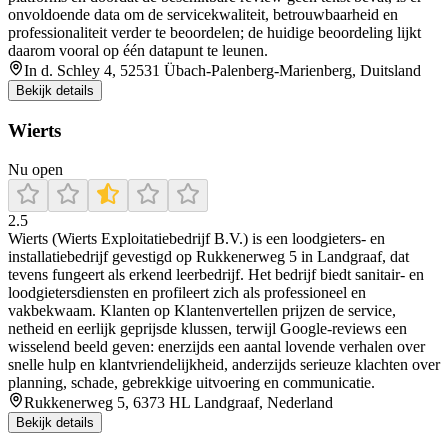
onvoldoende data om de servicekwaliteit, betrouwbaarheid en
professionaliteit verder te beoordelen; de huidige beoordeling lijkt
daarom vooral op één datapunt te leunen.
In d. Schley 4, 52531 Übach-Palenberg-Marienberg, Duitsland
Bekijk details
Wierts
Nu open
2.5
Wierts (Wierts Exploitatiebedrijf B.V.) is een loodgieters- en
installatiebedrijf gevestigd op Rukkenerweg 5 in Landgraaf, dat
tevens fungeert als erkend leerbedrijf. Het bedrijf biedt sanitair- en
loodgietersdiensten en profileert zich als professioneel en
vakbekwaam. Klanten op Klantenvertellen prijzen de service,
netheid en eerlijk geprijsde klussen, terwijl Google-reviews een
wisselend beeld geven: enerzijds een aantal lovende verhalen over
snelle hulp en klantvriendelijkheid, anderzijds serieuze klachten over
planning, schade, gebrekkige uitvoering en communicatie.
Rukkenerweg 5, 6373 HL Landgraaf, Nederland
Bekijk details