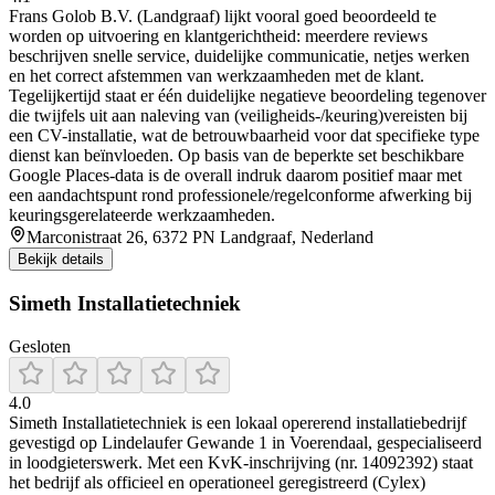
Frans Golob B.V. (Landgraaf) lijkt vooral goed beoordeeld te
worden op uitvoering en klantgerichtheid: meerdere reviews
beschrijven snelle service, duidelijke communicatie, netjes werken
en het correct afstemmen van werkzaamheden met de klant.
Tegelijkertijd staat er één duidelijke negatieve beoordeling tegenover
die twijfels uit aan naleving van (veiligheids-/keuring)vereisten bij
een CV-installatie, wat de betrouwbaarheid voor dat specifieke type
dienst kan beïnvloeden. Op basis van de beperkte set beschikbare
Google Places-data is de overall indruk daarom positief maar met
een aandachtspunt rond professionele/regelconforme afwerking bij
keuringsgerelateerde werkzaamheden.
Marconistraat 26, 6372 PN Landgraaf, Nederland
Bekijk details
Simeth Installatietechniek
Gesloten
4.0
Simeth Installatietechniek is een lokaal opererend installatiebedrijf
gevestigd op Lindelaufer Gewande 1 in Voerendaal, gespecialiseerd
in loodgieterswerk. Met een KvK-inschrijving (nr. 14092392) staat
het bedrijf als officieel en operationeel geregistreerd (Cylex)