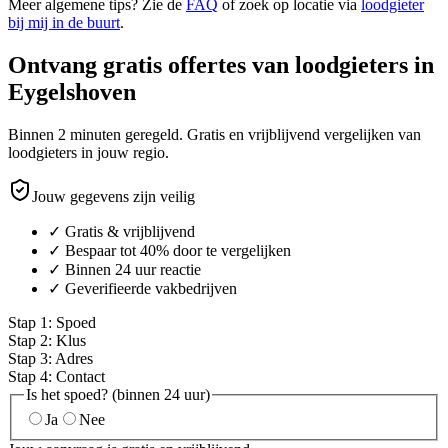
Meer algemene tips? Zie de
FAQ
of zoek op locatie via
loodgieter
bij mij in de buurt
.
Ontvang gratis offertes van loodgieters in
Eygelshoven
Binnen 2 minuten geregeld. Gratis en vrijblijvend vergelijken van
loodgieters in jouw regio.
Jouw gegevens zijn veilig
✓ Gratis & vrijblijvend
✓ Bespaar tot 40% door te vergelijken
✓ Binnen 24 uur reactie
✓ Geverifieerde vakbedrijven
Stap
1
:
Spoed
Stap
2
:
Klus
Stap
3
:
Adres
Stap
4
:
Contact
Is het spoed? (binnen 24 uur)
Ja
Nee