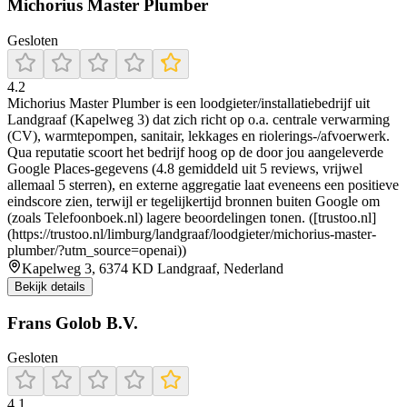
Michorius Master Plumber
Gesloten
4.2
Michorius Master Plumber is een loodgieter/installatiebedrijf uit
Landgraaf (Kapelweg 3) dat zich richt op o.a. centrale verwarming
(CV), warmtepompen, sanitair, lekkages en riolerings-/afvoerwerk.
Qua reputatie scoort het bedrijf hoog op de door jou aangeleverde
Google Places-gegevens (4.8 gemiddeld uit 5 reviews, vrijwel
allemaal 5 sterren), en externe aggregatie laat eveneens een positieve
eindscore zien, terwijl er tegelijkertijd bronnen buiten Google om
(zoals Telefoonboek.nl) lagere beoordelingen tonen. ([trustoo.nl]
(https://trustoo.nl/limburg/landgraaf/loodgieter/michorius-master-
plumber/?utm_source=openai))
Kapelweg 3, 6374 KD Landgraaf, Nederland
Bekijk details
Frans Golob B.V.
Gesloten
4.1