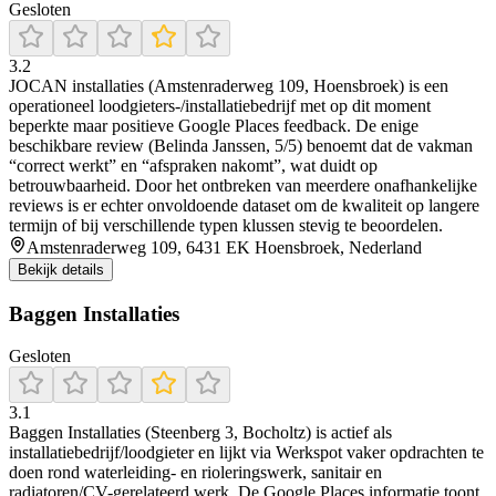
Gesloten
3.2
JOCAN installaties (Amstenraderweg 109, Hoensbroek) is een
operationeel loodgieters-/installatiebedrijf met op dit moment
beperkte maar positieve Google Places feedback. De enige
beschikbare review (Belinda Janssen, 5/5) benoemt dat de vakman
“correct werkt” en “afspraken nakomt”, wat duidt op
betrouwbaarheid. Door het ontbreken van meerdere onafhankelijke
reviews is er echter onvoldoende dataset om de kwaliteit op langere
termijn of bij verschillende typen klussen stevig te beoordelen.
Amstenraderweg 109, 6431 EK Hoensbroek, Nederland
Bekijk details
Baggen Installaties
Gesloten
3.1
Baggen Installaties (Steenberg 3, Bocholtz) is actief als
installatiebedrijf/loodgieter en lijkt via Werkspot vaker opdrachten te
doen rond waterleiding- en rioleringswerk, sanitair en
radiatoren/CV-gerelateerd werk. De Google Places informatie toont