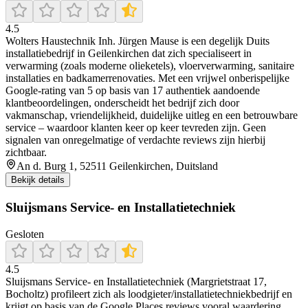
4.5
Wolters Haustechnik Inh. Jürgen Mause is een degelijk Duits
installatiebedrijf in Geilenkirchen dat zich specialiseert in
verwarming (zoals moderne olieketels), vloerverwarming, sanitaire
installaties en badkamerrenovaties. Met een vrijwel onberispelijke
Google-rating van 5 op basis van 17 authentiek aandoende
klantbeoordelingen, onderscheidt het bedrijf zich door
vakmanschap, vriendelijkheid, duidelijke uitleg en een betrouwbare
service – waardoor klanten keer op keer tevreden zijn. Geen
signalen van onregelmatige of verdachte reviews zijn hierbij
zichtbaar.
An d. Burg 1, 52511 Geilenkirchen, Duitsland
Bekijk details
Sluijsmans Service- en Installatietechniek
Gesloten
4.5
Sluijsmans Service- en Installatietechniek (Margrietstraat 17,
Bocholtz) profileert zich als loodgieter/installatietechniekbedrijf en
krijgt op basis van de Google Places reviews vooral waardering