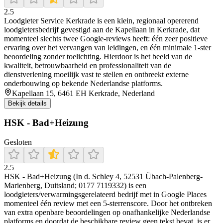
2.5
Loodgieter Service Kerkrade is een klein, regionaal opererend
loodgietersbedrijf gevestigd aan de Kapellaan in Kerkrade, dat
momenteel slechts twee Google‑reviews heeft: één zeer positieve
ervaring over het vervangen van leidingen, en één minimale 1‑ster
beoordeling zonder toelichting. Hierdoor is het beeld van de
kwaliteit, betrouwbaarheid en professionaliteit van de
dienstverlening moeilijk vast te stellen en ontbreekt externe
onderbouwing op bekende Nederlandse platforms.
Kapellaan 15, 6461 EH Kerkrade, Nederland
Bekijk details
HSK - Bad+Heizung
Gesloten
2.5
HSK - Bad+Heizung (In d. Schley 4, 52531 Übach-Palenberg-
Marienberg, Duitsland; 0177 7119332) is een
loodgieters/verwarmingsgerelateerd bedrijf met in Google Places
momenteel één review met een 5-sterrenscore. Door het ontbreken
van extra openbare beoordelingen op onafhankelijke Nederlandse
platforms en doordat de beschikbare review geen tekst bevat, is er