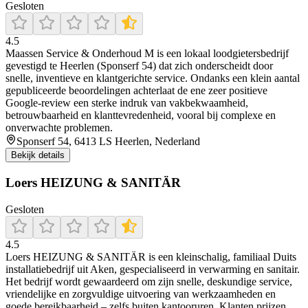
Gesloten
4.5
Maassen Service & Onderhoud M is een lokaal loodgietersbedrijf
gevestigd te Heerlen (Sponserf 54) dat zich onderscheidt door
snelle, inventieve en klantgerichte service. Ondanks een klein aantal
gepubliceerde beoordelingen achterlaat de ene zeer positieve
Google-review een sterke indruk van vakbekwaamheid,
betrouwbaarheid en klanttevredenheid, vooral bij complexe en
onverwachte problemen.
Sponserf 54, 6413 LS Heerlen, Nederland
Bekijk details
Loers HEIZUNG & SANITÄR
Gesloten
4.5
Loers HEIZUNG & SANITÄR is een kleinschalig, familiaal Duits
installatiebedrijf uit Aken, gespecialiseerd in verwarming en sanitair.
Het bedrijf wordt gewaardeerd om zijn snelle, deskundige service,
vriendelijke en zorgvuldige uitvoering van werkzaamheden en
goede bereikbaarheid – zelfs buiten kantooruren. Klanten prijzen