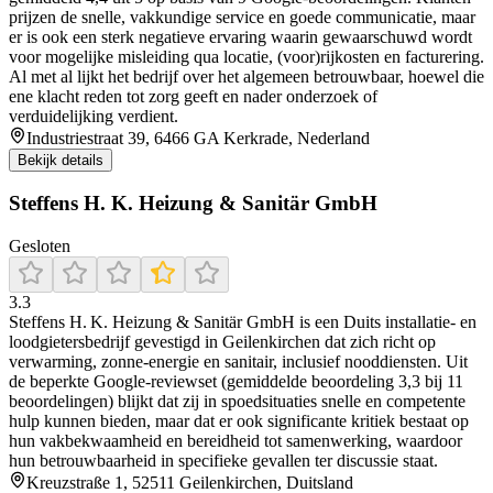
prijzen de snelle, vakkundige service en goede communicatie, maar
er is ook een sterk negatieve ervaring waarin gewaarschuwd wordt
voor mogelijke misleiding qua locatie, (voor)rijkosten en facturering.
Al met al lijkt het bedrijf over het algemeen betrouwbaar, hoewel die
ene klacht reden tot zorg geeft en nader onderzoek of
verduidelijking verdient.
Industriestraat 39, 6466 GA Kerkrade, Nederland
Bekijk details
Steffens H. K. Heizung & Sanitär GmbH
Gesloten
3.3
Steffens H. K. Heizung & Sanitär GmbH is een Duits installatie- en
loodgietersbedrijf gevestigd in Geilenkirchen dat zich richt op
verwarming, zonne-energie en sanitair, inclusief nooddiensten. Uit
de beperkte Google-reviewset (gemiddelde beoordeling 3,3 bij 11
beoordelingen) blijkt dat zij in spoedsituaties snelle en competente
hulp kunnen bieden, maar dat er ook significante kritiek bestaat op
hun vakbekwaamheid en bereidheid tot samenwerking, waardoor
hun betrouwbaarheid in specifieke gevallen ter discussie staat.
Kreuzstraße 1, 52511 Geilenkirchen, Duitsland