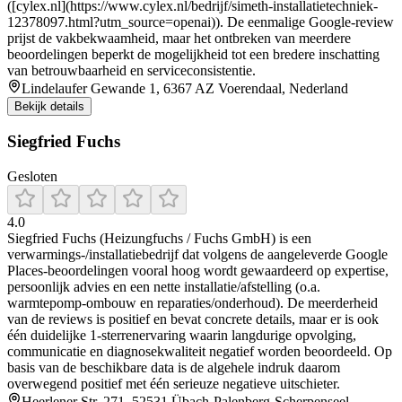
([cylex.nl](https://www.cylex.nl/bedrijf/simeth-installatietechniek-
12378097.html?utm_source=openai)). De eenmalige Google-review
prijst de vakbekwaamheid, maar het ontbreken van meerdere
beoordelingen beperkt de mogelijkheid tot een bredere inschatting
van betrouwbaarheid en serviceconsistentie.
Lindelaufer Gewande 1, 6367 AZ Voerendaal, Nederland
Bekijk details
Siegfried Fuchs
Gesloten
4.0
Siegfried Fuchs (Heizungfuchs / Fuchs GmbH) is een
verwarmings-/installatiebedrijf dat volgens de aangeleverde Google
Places-beoordelingen vooral hoog wordt gewaardeerd op expertise,
persoonlijk advies en een nette installatie/afstelling (o.a.
warmtepomp-ombouw en reparaties/onderhoud). De meerderheid
van de reviews is positief en bevat concrete details, maar er is ook
één duidelijke 1-sterrenervaring waarin langdurige opvolging,
communicatie en diagnosekwaliteit negatief worden beoordeeld. Op
basis van de beschikbare data is de algehele indruk daarom
overwegend positief met één serieuze negatieve uitschieter.
Heerlener Str. 271, 52531 Übach-Palenberg-Scherpenseel,