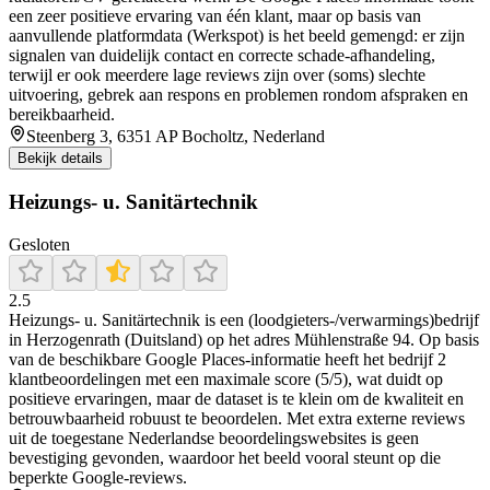
een zeer positieve ervaring van één klant, maar op basis van
aanvullende platformdata (Werkspot) is het beeld gemengd: er zijn
signalen van duidelijk contact en correcte schade-afhandeling,
terwijl er ook meerdere lage reviews zijn over (soms) slechte
uitvoering, gebrek aan respons en problemen rondom afspraken en
bereikbaarheid.
Steenberg 3, 6351 AP Bocholtz, Nederland
Bekijk details
Heizungs- u. Sanitärtechnik
Gesloten
2.5
Heizungs- u. Sanitärtechnik is een (loodgieters-/verwarmings)bedrijf
in Herzogenrath (Duitsland) op het adres Mühlenstraße 94. Op basis
van de beschikbare Google Places-informatie heeft het bedrijf 2
klantbeoordelingen met een maximale score (5/5), wat duidt op
positieve ervaringen, maar de dataset is te klein om de kwaliteit en
betrouwbaarheid robuust te beoordelen. Met extra externe reviews
uit de toegestane Nederlandse beoordelingswebsites is geen
bevestiging gevonden, waardoor het beeld vooral steunt op die
beperkte Google-reviews.