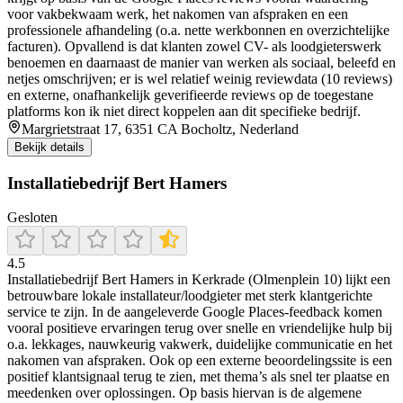
voor vakbekwaam werk, het nakomen van afspraken en een
professionele afhandeling (o.a. nette werkbonnen en overzichtelijke
facturen). Opvallend is dat klanten zowel CV- als loodgieterswerk
benoemen en daarnaast de manier van werken als sociaal, beleefd en
netjes omschrijven; er is wel relatief weinig reviewdata (10 reviews)
en externe, onafhankelijk geverifieerde reviews op de toegestane
platforms kon ik niet direct koppelen aan dit specifieke bedrijf.
Margrietstraat 17, 6351 CA Bocholtz, Nederland
Bekijk details
Installatiebedrijf Bert Hamers
Gesloten
4.5
Installatiebedrijf Bert Hamers in Kerkrade (Olmenplein 10) lijkt een
betrouwbare lokale installateur/loodgieter met sterk klantgerichte
service te zijn. In de aangeleverde Google Places-feedback komen
vooral positieve ervaringen terug over snelle en vriendelijke hulp bij
o.a. lekkages, nauwkeurig vakwerk, duidelijke communicatie en het
nakomen van afspraken. Ook op een externe beoordelingssite is een
positief klantsignaal terug te zien, met thema’s als snel ter plaatse en
meedenken over oplossingen. Op basis hiervan is de algemene