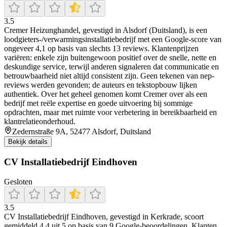
3.5
Cremer Heizunghandel, gevestigd in Alsdorf (Duitsland), is een
loodgieters-/verwarmingsinstallatiebedrijf met een Google-score van
ongeveer 4,1 op basis van slechts 13 reviews. Klantenprijzen
variëren: enkele zijn buitengewoon positief over de snelle, nette en
deskundige service, terwijl anderen signaleren dat communicatie en
betrouwbaarheid niet altijd consistent zijn. Geen tekenen van nep­
reviews werden gevonden; de auteurs en tekstopbouw lijken
authentiek. Over het geheel genomen komt Cremer over als een
bedrijf met reële expertise en goede uitvoering bij sommige
opdrachten, maar met ruimte voor verbetering in bereikbaarheid en
klantrelatieonderhoud.
Zedernstraße 9A, 52477 Alsdorf, Duitsland
Bekijk details
CV Installatiebedrijf Eindhoven
Gesloten
3.5
CV Installatiebedrijf Eindhoven, gevestigd in Kerkrade, scoort
gemiddeld 4,4 uit 5 op basis van 9 Google-beoordelingen. Klanten