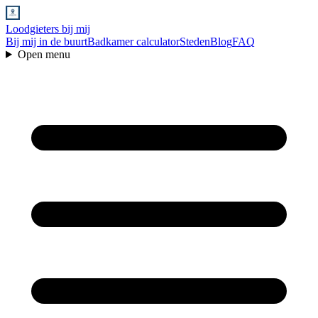
Loodgieters bij mij
Bij mij in de buurt
Badkamer calculator
Steden
Blog
FAQ
Open menu