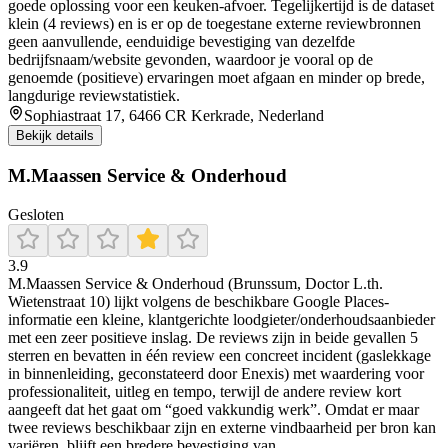
goede oplossing voor een keuken-afvoer. Tegelijkertijd is de dataset
klein (4 reviews) en is er op de toegestane externe reviewbronnen
geen aanvullende, eenduidige bevestiging van dezelfde
bedrijfsnaam/website gevonden, waardoor je vooral op de
genoemde (positieve) ervaringen moet afgaan en minder op brede,
langdurige reviewstatistiek.
Sophiastraat 17, 6466 CR Kerkrade, Nederland
Bekijk details
M.Maassen Service & Onderhoud
Gesloten
3.9
M.Maassen Service & Onderhoud (Brunssum, Doctor L.th.
Wietenstraat 10) lijkt volgens de beschikbare Google Places-
informatie een kleine, klantgerichte loodgieter/onderhoudsaanbieder
met een zeer positieve inslag. De reviews zijn in beide gevallen 5
sterren en bevatten in één review een concreet incident (gaslekkage
in binnenleiding, geconstateerd door Enexis) met waardering voor
professionaliteit, uitleg en tempo, terwijl de andere review kort
aangeeft dat het gaat om “goed vakkundig werk”. Omdat er maar
twee reviews beschikbaar zijn en externe vindbaarheid per bron kan
variëren, blijft een bredere bevestiging van