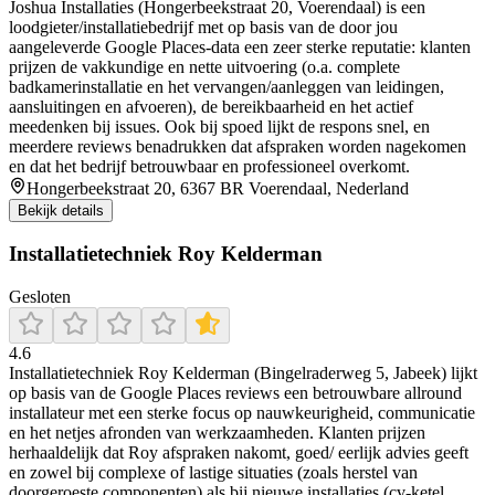
Joshua Installaties (Hongerbeekstraat 20, Voerendaal) is een
loodgieter/installatiebedrijf met op basis van de door jou
aangeleverde Google Places-data een zeer sterke reputatie: klanten
prijzen de vakkundige en nette uitvoering (o.a. complete
badkamerinstallatie en het vervangen/aanleggen van leidingen,
aansluitingen en afvoeren), de bereikbaarheid en het actief
meedenken bij issues. Ook bij spoed lijkt de respons snel, en
meerdere reviews benadrukken dat afspraken worden nagekomen
en dat het bedrijf betrouwbaar en professioneel overkomt.
Hongerbeekstraat 20, 6367 BR Voerendaal, Nederland
Bekijk details
Installatietechniek Roy Kelderman
Gesloten
4.6
Installatietechniek Roy Kelderman (Bingelraderweg 5, Jabeek) lijkt
op basis van de Google Places reviews een betrouwbare allround
installateur met een sterke focus op nauwkeurigheid, communicatie
en het netjes afronden van werkzaamheden. Klanten prijzen
herhaaldelijk dat Roy afspraken nakomt, goed/ eerlijk advies geeft
en zowel bij complexe of lastige situaties (zoals herstel van
doorgeroeste componenten) als bij nieuwe installaties (cv-ketel,