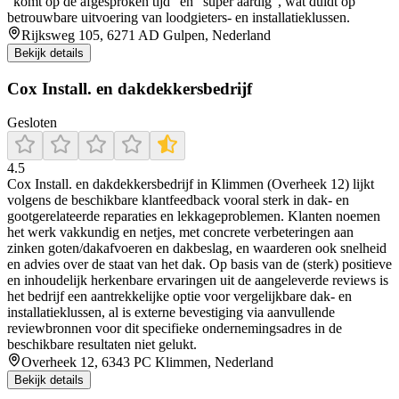
“komt op de afgesproken tijd” en “super aardig”, wat duidt op
betrouwbare uitvoering van loodgieters- en installatieklussen.
Rijksweg 105, 6271 AD Gulpen, Nederland
Bekijk details
Cox Install. en dakdekkersbedrijf
Gesloten
4.5
Cox Install. en dakdekkersbedrijf in Klimmen (Overheek 12) lijkt
volgens de beschikbare klantfeedback vooral sterk in dak- en
gootgerelateerde reparaties en lekkageproblemen. Klanten noemen
het werk vakkundig en netjes, met concrete verbeteringen aan
zinken goten/dakafvoeren en dakbeslag, en waarderen ook snelheid
en advies over de staat van het dak. Op basis van de (sterk) positieve
en inhoudelijk herkenbare ervaringen uit de aangeleverde reviews is
het bedrijf een aantrekkelijke optie voor vergelijkbare dak- en
installatieklussen, al is externe bevestiging via aanvullende
reviewbronnen voor dit specifieke ondernemingsadres in de
beschikbare resultaten niet gelukt.
Overheek 12, 6343 PC Klimmen, Nederland
Bekijk details