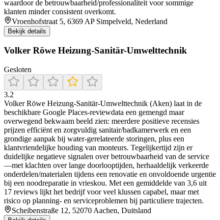
waardoor de betrouwbaarheid/professionaliteit voor sommige
klanten minder consistent overkomt.
Vroenhofstraat 5, 6369 AP Simpelveld, Nederland
Bekijk details
Volker Röwe Heizung-Sanitär-Umwelttechnik
Gesloten
3.2
Volker Röwe Heizung-Sanitär-Umwelttechnik (Aken) laat in de
beschikbare Google Places-reviewdata een gemengd maar
overwegend bekwaam beeld zien: meerdere positieve recensies
prijzen efficiënt en zorgvuldig sanitair/badkamerwerk en een
grondige aanpak bij water-gerelateerde storingen, plus een
klantvriendelijke houding van monteurs. Tegelijkertijd zijn er
duidelijke negatieve signalen over betrouwbaarheid van de service
—met klachten over lange doorlooptijden, herhaaldelijk verkeerde
onderdelen/materialen tijdens een renovatie en onvoldoende urgentie
bij een noodreparatie in vrieskou. Met een gemiddelde van 3,6 uit
17 reviews lijkt het bedrijf voor veel klussen capabel, maar met
risico op planning- en serviceproblemen bij particuliere trajecten.
Scheibenstraße 12, 52070 Aachen, Duitsland