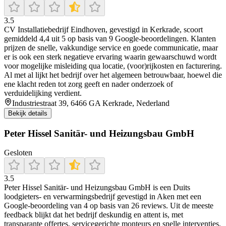
3.5
CV Installatiebedrijf Eindhoven, gevestigd in Kerkrade, scoort
gemiddeld 4,4 uit 5 op basis van 9 Google-beoordelingen. Klanten
prijzen de snelle, vakkundige service en goede communicatie, maar
er is ook een sterk negatieve ervaring waarin gewaarschuwd wordt
voor mogelijke misleiding qua locatie, (voor)rijkosten en facturering.
Al met al lijkt het bedrijf over het algemeen betrouwbaar, hoewel die
ene klacht reden tot zorg geeft en nader onderzoek of
verduidelijking verdient.
Industriestraat 39, 6466 GA Kerkrade, Nederland
Bekijk details
Peter Hissel Sanitär- und Heizungsbau GmbH
Gesloten
3.5
Peter Hissel Sanitär‑ und Heizungsbau GmbH is een Duits
loodgieters- en verwarmingsbedrijf gevestigd in Aken met een
Google-beoordeling van 4 op basis van 26 reviews. Uit de meeste
feedback blijkt dat het bedrijf deskundig en attent is, met
transparante offertes, servicegerichte monteurs en snelle interventies,