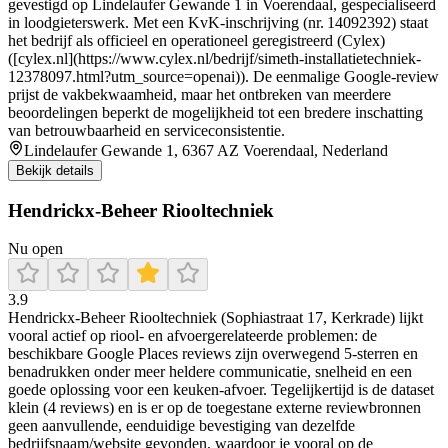
gevestigd op Lindelaufer Gewande 1 in Voerendaal, gespecialiseerd
in loodgieterswerk. Met een KvK-inschrijving (nr. 14092392) staat
het bedrijf als officieel en operationeel geregistreerd (Cylex)
([cylex.nl](https://www.cylex.nl/bedrijf/simeth-installatietechniek-
12378097.html?utm_source=openai)). De eenmalige Google-review
prijst de vakbekwaamheid, maar het ontbreken van meerdere
beoordelingen beperkt de mogelijkheid tot een bredere inschatting
van betrouwbaarheid en serviceconsistentie.
Lindelaufer Gewande 1, 6367 AZ Voerendaal, Nederland
Bekijk details
Hendrickx-Beheer Riooltechniek
Nu open
3.9
Hendrickx-Beheer Riooltechniek (Sophiastraat 17, Kerkrade) lijkt
vooral actief op riool- en afvoergerelateerde problemen: de
beschikbare Google Places reviews zijn overwegend 5-sterren en
benadrukken onder meer heldere communicatie, snelheid en een
goede oplossing voor een keuken-afvoer. Tegelijkertijd is de dataset
klein (4 reviews) en is er op de toegestane externe reviewbronnen
geen aanvullende, eenduidige bevestiging van dezelfde
bedrijfsnaam/website gevonden, waardoor je vooral op de