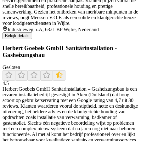
service‑gerichtheid en praktische aanpak. Klanten prijzen vooral de
snelle bereikbaarheid, professionele houding en prettige
samenwerking. Gezien het ontbreken van merkbare minpunten in de
reviews, oogt Meessen V.O.F. als een solide en klantgerichte keuze
voor loodgietersdiensten in Wijlre.
Industrieweg 5-A, 6321 BP Wijlre, Nederland
Bekijk details
Herbert Goebels GmbH Sanitärinstallation -
Gasheizungsbau
Gesloten
4.5
Herbert Goebels GmbH Sanitärinstallation – Gasheizungsbau is een
ervaren installatiebedrijf gevestigd in Aken (Duitsland) dat hoog
scoort op gebruikerservaring met een Google‑rating van 4,7 uit 30
reviews. Klanten waarderen vooral de stiptheid, nette en deskundige
uitvoering, het heldere advies en de klantgerichte houding van
opdrachten zoals installatie van verwarming, badkamer of
gastentoilet. Slechts één negatieve beoordeling wijst op problemen
met een complex nieuw systeem dat na jaren nog niet naar behoren
functioneerde. Al met al komt het bedrijf professioneel over en lijkt
het betrouwbaar voor kwalitatieve sanitair‑ en verwarmingsservices.