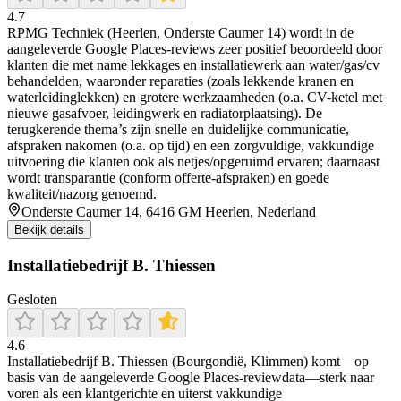
4.7
RPMG Techniek (Heerlen, Onderste Caumer 14) wordt in de
aangeleverde Google Places-reviews zeer positief beoordeeld door
klanten die met name lekkages en installatiewerk aan water/gas/cv
behandelden, waaronder reparaties (zoals lekkende kranen en
waterleidinglekken) en grotere werkzaamheden (o.a. CV-ketel met
nieuwe gasafvoer, leidingwerk en radiatorplaatsing). De
terugkerende thema’s zijn snelle en duidelijke communicatie,
afspraken nakomen (o.a. op tijd) en een zorgvuldige, vakkundige
uitvoering die klanten ook als netjes/opgeruimd ervaren; daarnaast
wordt transparantie (conform offerte-afspraken) en goede
kwaliteit/nazorg genoemd.
Onderste Caumer 14, 6416 GM Heerlen, Nederland
Bekijk details
Installatiebedrijf B. Thiessen
Gesloten
4.6
Installatiebedrijf B. Thiessen (Bourgondië, Klimmen) komt—op
basis van de aangeleverde Google Places-reviewdata—sterk naar
voren als een klantgerichte en uiterst vakkundige