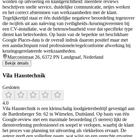
worden op uitvoering en klantgerichtheid: meerdere reviews
beschrijven snelle service, duidelijke communicatie, netjes werken
en het correct afstemmen van werkzaamheden met de klant.
Tegelijkertijd staat er één duidelijke negatieve beoordeling tegenover
die twijfels uit aan naleving van (veiligheids-/keuring)vereisten bij
een CV-installatie, wat de betrouwbaarheid voor dat specifieke type
dienst kan beïnvloeden. Op basis van de beperkte set beschikbare
Google Places-data is de overall indruk daarom positief maar met
een aandachtspunt rond professionele/regelconforme afwerking bij
keuringsgerelateerde werkzaamheden.
Marconistraat 26, 6372 PN Landgraaf, Nederland
Bekijk details
Vila Haustechnik
Gesloten
4.0
Vila Haustechnik is een kleinschalig loodgietersbedrijf gevestigd aan
de Bardenberger Str. 62 in Würselen, Duitsland. Op basis van één
Google-review met een maximale beoordeling (5 sterren) lijkt de
dienstverlening professioneel en soepel te verlopen, waarbij de klant
het proces van planning tot uitvoering als vlekkeloos ervaart. De
auteur geeft een volledige naam, wat wijst op een oprechte ervaring.