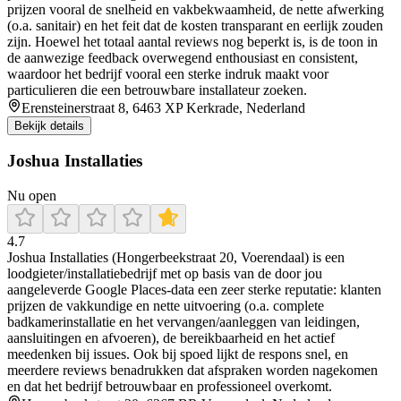
prijzen vooral de snelheid en vakbekwaamheid, de nette afwerking
(o.a. sanitair) en het feit dat de kosten transparant en eerlijk zouden
zijn. Hoewel het totaal aantal reviews nog beperkt is, is de toon in
de aanwezige feedback overwegend enthousiast en consistent,
waardoor het bedrijf vooral een sterke indruk maakt voor
particulieren die een betrouwbare installateur zoeken.
Erensteinerstraat 8, 6463 XP Kerkrade, Nederland
Bekijk details
Joshua Installaties
Nu open
4.7
Joshua Installaties (Hongerbeekstraat 20, Voerendaal) is een
loodgieter/installatiebedrijf met op basis van de door jou
aangeleverde Google Places-data een zeer sterke reputatie: klanten
prijzen de vakkundige en nette uitvoering (o.a. complete
badkamerinstallatie en het vervangen/aanleggen van leidingen,
aansluitingen en afvoeren), de bereikbaarheid en het actief
meedenken bij issues. Ook bij spoed lijkt de respons snel, en
meerdere reviews benadrukken dat afspraken worden nagekomen
en dat het bedrijf betrouwbaar en professioneel overkomt.