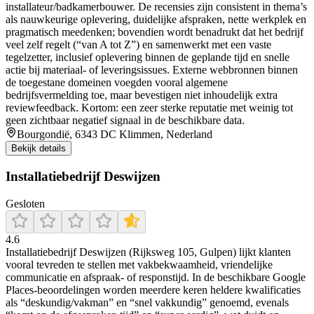
installateur/badkamerbouwer. De recensies zijn consistent in thema’s
als nauwkeurige oplevering, duidelijke afspraken, nette werkplek en
pragmatisch meedenken; bovendien wordt benadrukt dat het bedrijf
veel zelf regelt (“van A tot Z”) en samenwerkt met een vaste
tegelzetter, inclusief oplevering binnen de geplande tijd en snelle
actie bij materiaal- of leveringsissues. Externe webbronnen binnen
de toegestane domeinen voegden vooral algemene
bedrijfsvermelding toe, maar bevestigen niet inhoudelijk extra
reviewfeedback. Kortom: een zeer sterke reputatie met weinig tot
geen zichtbaar negatief signaal in de beschikbare data.
Bourgondië, 6343 DC Klimmen, Nederland
Bekijk details
Installatiebedrijf Deswijzen
Gesloten
4.6
Installatiebedrijf Deswijzen (Rijksweg 105, Gulpen) lijkt klanten
vooral tevreden te stellen met vakbekwaamheid, vriendelijke
communicatie en afspraak- of responstijd. In de beschikbare Google
Places-beoordelingen worden meerdere keren heldere kwalificaties
als “deskundig/vakman” en “snel vakkundig” genoemd, evenals