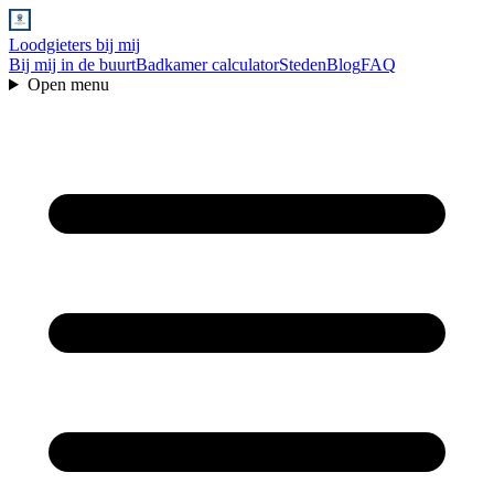
Loodgieters bij mij
Bij mij in de buurt
Badkamer calculator
Steden
Blog
FAQ
Open menu