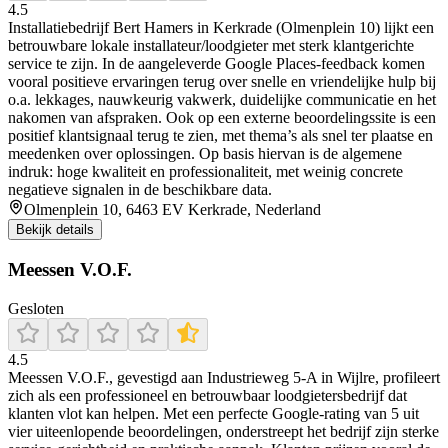
4.5
Installatiebedrijf Bert Hamers in Kerkrade (Olmenplein 10) lijkt een
betrouwbare lokale installateur/loodgieter met sterk klantgerichte
service te zijn. In de aangeleverde Google Places-feedback komen
vooral positieve ervaringen terug over snelle en vriendelijke hulp bij
o.a. lekkages, nauwkeurig vakwerk, duidelijke communicatie en het
nakomen van afspraken. Ook op een externe beoordelingssite is een
positief klantsignaal terug te zien, met thema’s als snel ter plaatse en
meedenken over oplossingen. Op basis hiervan is de algemene
indruk: hoge kwaliteit en professionaliteit, met weinig concrete
negatieve signalen in de beschikbare data.
Olmenplein 10, 6463 EV Kerkrade, Nederland
Bekijk details
Meessen V.O.F.
Gesloten
4.5
Meessen V.O.F., gevestigd aan Industrieweg 5‑A in Wijlre, profileert
zich als een professioneel en betrouwbaar loodgietersbedrijf dat
klanten vlot kan helpen. Met een perfecte Google‑rating van 5 uit
vier uiteenlopende beoordelingen, onderstreept het bedrijf zijn sterke