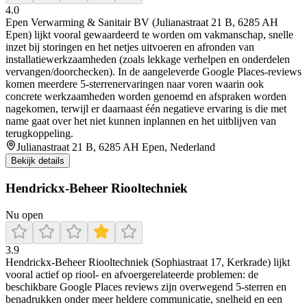
4.0
Epen Verwarming & Sanitair BV (Julianastraat 21 B, 6285 AH
Epen) lijkt vooral gewaardeerd te worden om vakmanschap, snelle
inzet bij storingen en het netjes uitvoeren en afronden van
installatiewerkzaamheden (zoals lekkage verhelpen en onderdelen
vervangen/doorchecken). In de aangeleverde Google Places-reviews
komen meerdere 5-sterrenervaringen naar voren waarin ook
concrete werkzaamheden worden genoemd en afspraken worden
nagekomen, terwijl er daarnaast één negatieve ervaring is die met
name gaat over het niet kunnen inplannen en het uitblijven van
terugkoppeling.
Julianastraat 21 B, 6285 AH Epen, Nederland
Bekijk details
Hendrickx-Beheer Riooltechniek
Nu open
3.9
Hendrickx-Beheer Riooltechniek (Sophiastraat 17, Kerkrade) lijkt
vooral actief op riool- en afvoergerelateerde problemen: de
beschikbare Google Places reviews zijn overwegend 5-sterren en
benadrukken onder meer heldere communicatie, snelheid en een