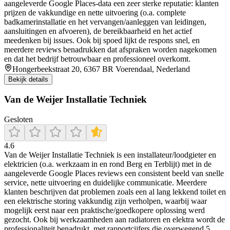
aangeleverde Google Places-data een zeer sterke reputatie: klanten
prijzen de vakkundige en nette uitvoering (o.a. complete
badkamerinstallatie en het vervangen/aanleggen van leidingen,
aansluitingen en afvoeren), de bereikbaarheid en het actief
meedenken bij issues. Ook bij spoed lijkt de respons snel, en
meerdere reviews benadrukken dat afspraken worden nagekomen
en dat het bedrijf betrouwbaar en professioneel overkomt.
Hongerbeekstraat 20, 6367 BR Voerendaal, Nederland
Bekijk details
Van de Weijer Installatie Techniek
Gesloten
4.6
Van de Weijer Installatie Techniek is een installateur/loodgieter en
elektricien (o.a. werkzaam in en rond Berg en Terblijt) met in de
aangeleverde Google Places reviews een consistent beeld van snelle
service, nette uitvoering en duidelijke communicatie. Meerdere
klanten beschrijven dat problemen zoals een al lang lekkend toilet en
een elektrische storing vakkundig zijn verholpen, waarbij waar
mogelijk eerst naar een praktische/goedkopere oplossing werd
gezocht. Ook bij werkzaamheden aan radiatoren en elektra wordt de
professionaliteit benadrukt, met rapportcijfers die overwegend 5