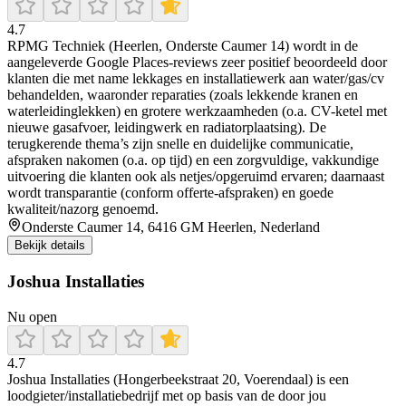
4.7
RPMG Techniek (Heerlen, Onderste Caumer 14) wordt in de
aangeleverde Google Places-reviews zeer positief beoordeeld door
klanten die met name lekkages en installatiewerk aan water/gas/cv
behandelden, waaronder reparaties (zoals lekkende kranen en
waterleidinglekken) en grotere werkzaamheden (o.a. CV-ketel met
nieuwe gasafvoer, leidingwerk en radiatorplaatsing). De
terugkerende thema’s zijn snelle en duidelijke communicatie,
afspraken nakomen (o.a. op tijd) en een zorgvuldige, vakkundige
uitvoering die klanten ook als netjes/opgeruimd ervaren; daarnaast
wordt transparantie (conform offerte-afspraken) en goede
kwaliteit/nazorg genoemd.
Onderste Caumer 14, 6416 GM Heerlen, Nederland
Bekijk details
Joshua Installaties
Nu open
4.7
Joshua Installaties (Hongerbeekstraat 20, Voerendaal) is een
loodgieter/installatiebedrijf met op basis van de door jou