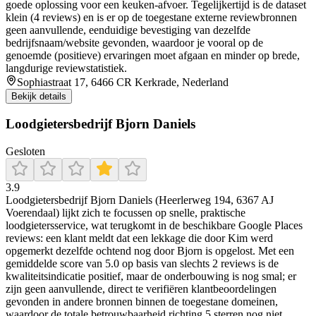
goede oplossing voor een keuken-afvoer. Tegelijkertijd is de dataset
klein (4 reviews) en is er op de toegestane externe reviewbronnen
geen aanvullende, eenduidige bevestiging van dezelfde
bedrijfsnaam/website gevonden, waardoor je vooral op de
genoemde (positieve) ervaringen moet afgaan en minder op brede,
langdurige reviewstatistiek.
Sophiastraat 17, 6466 CR Kerkrade, Nederland
Bekijk details
Loodgietersbedrijf Bjorn Daniels
Gesloten
3.9
Loodgietersbedrijf Bjorn Daniels (Heerlerweg 194, 6367 AJ
Voerendaal) lijkt zich te focussen op snelle, praktische
loodgietersservice, wat terugkomt in de beschikbare Google Places
reviews: een klant meldt dat een lekkage die door Kim werd
opgemerkt dezelfde ochtend nog door Bjorn is opgelost. Met een
gemiddelde score van 5.0 op basis van slechts 2 reviews is de
kwaliteitsindicatie positief, maar de onderbouwing is nog smal; er
zijn geen aanvullende, direct te verifiëren klantbeoordelingen
gevonden in andere bronnen binnen de toegestane domeinen,
waardoor de totale betrouwbaarheid richting 5 sterren nog niet