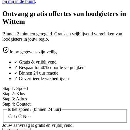
bij mij in de buurt
.
Ontvang gratis offertes van loodgieters in
Wittem
Binnen 2 minuten geregeld. Gratis en vrijblijvend vergelijken van
loodgieters in jouw regio.
Jouw gegevens zijn veilig
✓ Gratis & vrijblijvend
✓ Bespaar tot 40% door te vergelijken
✓ Binnen 24 uur reactie
✓ Geverifieerde vakbedrijven
Stap
1
:
Spoed
Stap
2
:
Klus
Stap
3
:
Adres
Stap
4
:
Contact
Is het spoed? (binnen 24 uur)
Ja
Nee
Jouw aanvraag is gratis en vrijblijvend.