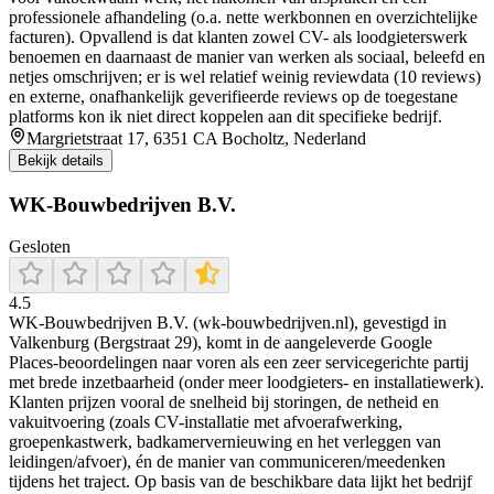
professionele afhandeling (o.a. nette werkbonnen en overzichtelijke
facturen). Opvallend is dat klanten zowel CV- als loodgieterswerk
benoemen en daarnaast de manier van werken als sociaal, beleefd en
netjes omschrijven; er is wel relatief weinig reviewdata (10 reviews)
en externe, onafhankelijk geverifieerde reviews op de toegestane
platforms kon ik niet direct koppelen aan dit specifieke bedrijf.
Margrietstraat 17, 6351 CA Bocholtz, Nederland
Bekijk details
WK-Bouwbedrijven B.V.
Gesloten
4.5
WK-Bouwbedrijven B.V. (wk-bouwbedrijven.nl), gevestigd in
Valkenburg (Bergstraat 29), komt in de aangeleverde Google
Places-beoordelingen naar voren als een zeer servicegerichte partij
met brede inzetbaarheid (onder meer loodgieters- en installatiewerk).
Klanten prijzen vooral de snelheid bij storingen, de netheid en
vakuitvoering (zoals CV-installatie met afvoerafwerking,
groepenkastwerk, badkamervernieuwing en het verleggen van
leidingen/afvoer), én de manier van communiceren/meedenken
tijdens het traject. Op basis van de beschikbare data lijkt het bedrijf