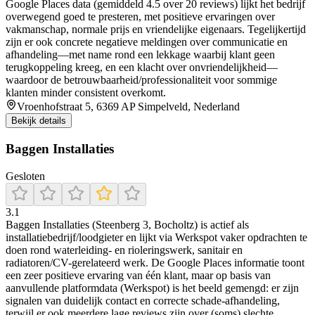
Google Places data (gemiddeld 4.5 over 20 reviews) lijkt het bedrijf
overwegend goed te presteren, met positieve ervaringen over
vakmanschap, normale prijs en vriendelijke eigenaars. Tegelijkertijd
zijn er ook concrete negatieve meldingen over communicatie en
afhandeling—met name rond een lekkage waarbij klant geen
terugkoppeling kreeg, en een klacht over onvriendelijkheid—
waardoor de betrouwbaarheid/professionaliteit voor sommige
klanten minder consistent overkomt.
Vroenhofstraat 5, 6369 AP Simpelveld, Nederland
Bekijk details
Baggen Installaties
Gesloten
3.1
Baggen Installaties (Steenberg 3, Bocholtz) is actief als
installatiebedrijf/loodgieter en lijkt via Werkspot vaker opdrachten te
doen rond waterleiding- en rioleringswerk, sanitair en
radiatoren/CV-gerelateerd werk. De Google Places informatie toont
een zeer positieve ervaring van één klant, maar op basis van
aanvullende platformdata (Werkspot) is het beeld gemengd: er zijn
signalen van duidelijk contact en correcte schade-afhandeling,
terwijl er ook meerdere lage reviews zijn over (soms) slechte