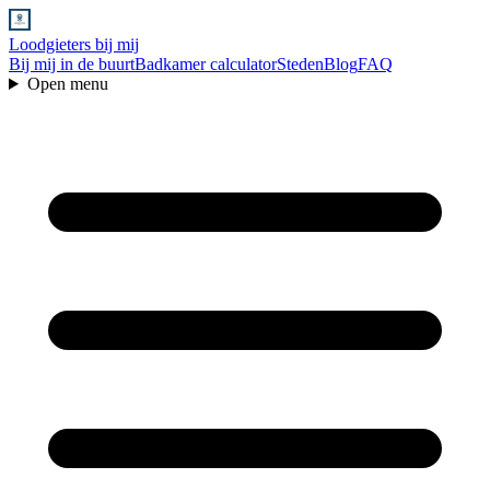
Loodgieters bij mij
Bij mij in de buurt
Badkamer calculator
Steden
Blog
FAQ
Open menu