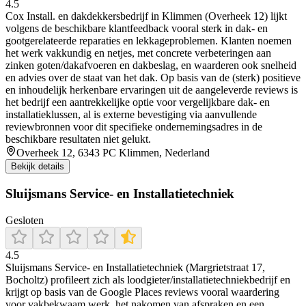
4.5
Cox Install. en dakdekkersbedrijf in Klimmen (Overheek 12) lijkt
volgens de beschikbare klantfeedback vooral sterk in dak- en
gootgerelateerde reparaties en lekkageproblemen. Klanten noemen
het werk vakkundig en netjes, met concrete verbeteringen aan
zinken goten/dakafvoeren en dakbeslag, en waarderen ook snelheid
en advies over de staat van het dak. Op basis van de (sterk) positieve
en inhoudelijk herkenbare ervaringen uit de aangeleverde reviews is
het bedrijf een aantrekkelijke optie voor vergelijkbare dak- en
installatieklussen, al is externe bevestiging via aanvullende
reviewbronnen voor dit specifieke ondernemingsadres in de
beschikbare resultaten niet gelukt.
Overheek 12, 6343 PC Klimmen, Nederland
Bekijk details
Sluijsmans Service- en Installatietechniek
Gesloten
4.5
Sluijsmans Service- en Installatietechniek (Margrietstraat 17,
Bocholtz) profileert zich als loodgieter/installatietechniekbedrijf en
krijgt op basis van de Google Places reviews vooral waardering
voor vakbekwaam werk, het nakomen van afspraken en een