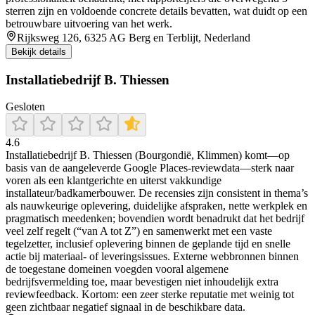
sterren zijn en voldoende concrete details bevatten, wat duidt op een
betrouwbare uitvoering van het werk.
Rijksweg 126, 6325 AG Berg en Terblijt, Nederland
Bekijk details
Installatiebedrijf B. Thiessen
Gesloten
4.6
Installatiebedrijf B. Thiessen (Bourgondië, Klimmen) komt—op
basis van de aangeleverde Google Places-reviewdata—sterk naar
voren als een klantgerichte en uiterst vakkundige
installateur/badkamerbouwer. De recensies zijn consistent in thema’s
als nauwkeurige oplevering, duidelijke afspraken, nette werkplek en
pragmatisch meedenken; bovendien wordt benadrukt dat het bedrijf
veel zelf regelt (“van A tot Z”) en samenwerkt met een vaste
tegelzetter, inclusief oplevering binnen de geplande tijd en snelle
actie bij materiaal- of leveringsissues. Externe webbronnen binnen
de toegestane domeinen voegden vooral algemene
bedrijfsvermelding toe, maar bevestigen niet inhoudelijk extra
reviewfeedback. Kortom: een zeer sterke reputatie met weinig tot
geen zichtbaar negatief signaal in de beschikbare data.