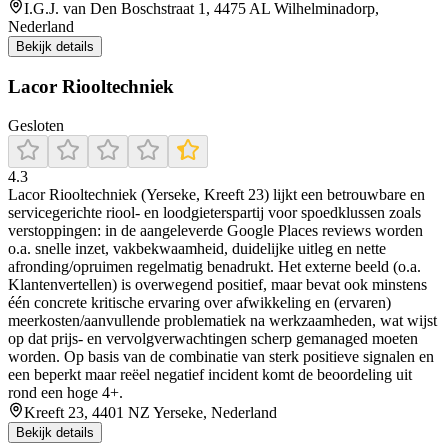
I.G.J. van Den Boschstraat 1, 4475 AL Wilhelminadorp,
Nederland
Bekijk details
Lacor Riooltechniek
Gesloten
4.3
Lacor Riooltechniek (Yerseke, Kreeft 23) lijkt een betrouwbare en
servicegerichte riool- en loodgieterspartij voor spoedklussen zoals
verstoppingen: in de aangeleverde Google Places reviews worden
o.a. snelle inzet, vakbekwaamheid, duidelijke uitleg en nette
afronding/opruimen regelmatig benadrukt. Het externe beeld (o.a.
Klantenvertellen) is overwegend positief, maar bevat ook minstens
één concrete kritische ervaring over afwikkeling en (ervaren)
meerkosten/aanvullende problematiek na werkzaamheden, wat wijst
op dat prijs- en vervolgverwachtingen scherp gemanaged moeten
worden. Op basis van de combinatie van sterk positieve signalen en
een beperkt maar reëel negatief incident komt de beoordeling uit
rond een hoge 4+.
Kreeft 23, 4401 NZ Yerseke, Nederland
Bekijk details