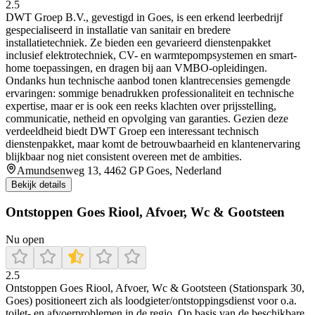
2.5
DWT Groep B.V., gevestigd in Goes, is een erkend leerbedrijf
gespecialiseerd in installatie van sanitair en bredere
installatietechniek. Ze bieden een gevarieerd dienstenpakket
inclusief elektrotechniek, CV- en warmtepompsystemen en smart-
home toepassingen, en dragen bij aan VMBO-opleidingen.
Ondanks hun technische aanbod tonen klantrecensies gemengde
ervaringen: sommige benadrukken professionaliteit en technische
expertise, maar er is ook een reeks klachten over prijsstelling,
communicatie, netheid en opvolging van garanties. Gezien deze
verdeeldheid biedt DWT Groep een interessant technisch
dienstenpakket, maar komt de betrouwbaarheid en klantenervaring
blijkbaar nog niet consistent overeen met de ambities.
Amundsenweg 13, 4462 GP Goes, Nederland
Bekijk details
Ontstoppen Goes Riool, Afvoer, Wc & Gootsteen
Nu open
2.5
Ontstoppen Goes Riool, Afvoer, Wc & Gootsteen (Stationspark 30,
Goes) positioneert zich als loodgieter/ontstoppingsdienst voor o.a.
toilet- en afvoerproblemen in de regio. Op basis van de beschikbare