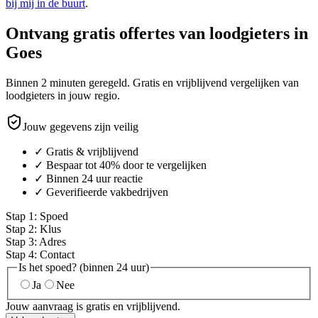
bij mij in de buurt
.
Ontvang gratis offertes van loodgieters in
Goes
Binnen 2 minuten geregeld. Gratis en vrijblijvend vergelijken van
loodgieters in jouw regio.
Jouw gegevens zijn veilig
✓ Gratis & vrijblijvend
✓ Bespaar tot 40% door te vergelijken
✓ Binnen 24 uur reactie
✓ Geverifieerde vakbedrijven
Stap
1
:
Spoed
Stap
2
:
Klus
Stap
3
:
Adres
Stap
4
:
Contact
Is het spoed? (binnen 24 uur)
Ja
Nee
Jouw aanvraag is gratis en vrijblijvend.