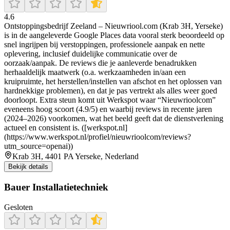
4.6
Ontstoppingsbedrijf Zeeland – Nieuwriool.com (Krab 3H, Yerseke)
is in de aangeleverde Google Places data vooral sterk beoordeeld op
snel ingrijpen bij verstoppingen, professionele aanpak en nette
oplevering, inclusief duidelijke communicatie over de
oorzaak/aanpak. De reviews die je aanleverde benadrukken
herhaaldelijk maatwerk (o.a. werkzaamheden in/aan een
kruipruimte, het herstellen/instellen van afschot en het oplossen van
hardnekkige problemen), en dat je pas vertrekt als alles weer goed
doorloopt. Extra steun komt uit Werkspot waar “Nieuwrioolcom”
eveneens hoog scoort (4.9/5) en waarbij reviews in recente jaren
(2024–2026) voorkomen, wat het beeld geeft dat de dienstverlening
actueel en consistent is. ([werkspot.nl]
(https://www.werkspot.nl/profiel/nieuwrioolcom/reviews?
utm_source=openai))
Krab 3H, 4401 PA Yerseke, Nederland
Bekijk details
Bauer Installatietechniek
Gesloten