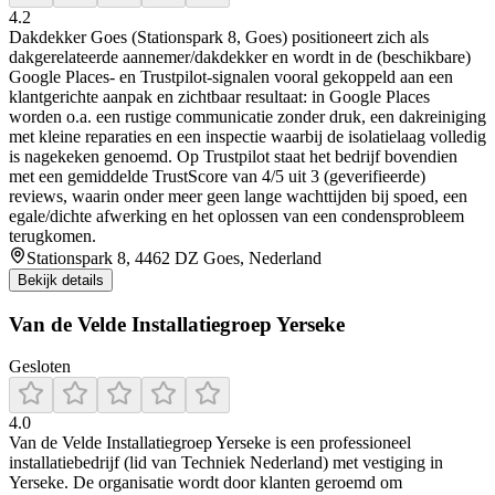
4.2
Dakdekker Goes (Stationspark 8, Goes) positioneert zich als
dakgerelateerde aannemer/dakdekker en wordt in de (beschikbare)
Google Places- en Trustpilot-signalen vooral gekoppeld aan een
klantgerichte aanpak en zichtbaar resultaat: in Google Places
worden o.a. een rustige communicatie zonder druk, een dakreiniging
met kleine reparaties en een inspectie waarbij de isolatielaag volledig
is nagekeken genoemd. Op Trustpilot staat het bedrijf bovendien
met een gemiddelde TrustScore van 4/5 uit 3 (geverifieerde)
reviews, waarin onder meer geen lange wachttijden bij spoed, een
egale/dichte afwerking en het oplossen van een condensprobleem
terugkomen.
Stationspark 8, 4462 DZ Goes, Nederland
Bekijk details
Van de Velde Installatiegroep Yerseke
Gesloten
4.0
Van de Velde Installatiegroep Yerseke is een professioneel
installatiebedrijf (lid van Techniek Nederland) met vestiging in
Yerseke. De organisatie wordt door klanten geroemd om