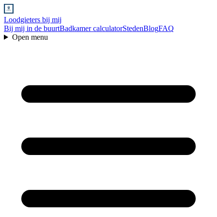
Loodgieters bij mij
Bij mij in de buurt
Badkamer calculator
Steden
Blog
FAQ
Open menu