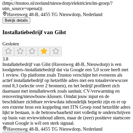
(https://trustoo.nl/zeeland/nieuwdorp/elektricien/itn-groep/?
utm_source=openai))
Havenweg 48-B, 4455 TG Nieuwdorp, Nederland
Bekijk details
Installatiebedrijf van Gilst
Gesloten
3.8
Installatiebedrijf van Gilst (Havenweg 48-B, Nieuwdorp) is een
loodgieters-/installatiebedrijf dat via Google een 5,0 score heeft met
1 review. Op platforms zoals Trustoo verschijnt het eveneens als
actief installatiebedrijf op hetzelfde adres met een totaalreviewscore
rond 8,3 (selectie over 2 bronnen), en het bedrijf profileert zich
daarnaast met installatiewerk zoals sanitair, CV/verwarming en
renovering/nieuwbouw-klussen. Omdat jouw input en de
beschikbare zichtbare reviewdata inhoudelijk beperkt zijn en er op
een externe bron een koppeling met ITN Groep rond hetzelfde adres
lijkt te bestaan, is de betrouwbaarheid niet volledig te onderschrijven
op basis van reviewinhoud alleen, maar de (zeer) positieve startscore
vanuit Google is wél een sterk signaal.
Havenweg 48-B, 4455 TG Nieuwdorp, Nederland