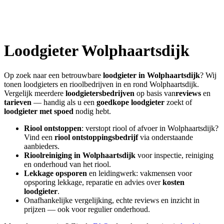
Loodgieter
Wolphaartsdijk
Op zoek naar een betrouwbare
loodgieter in
Wolphaartsdijk
? Wij
tonen loodgieters en rioolbedrijven in en rond
Wolphaartsdijk
.
Vergelijk meerdere
loodgietersbedrijven
op basis van
reviews
en
tarieven
— handig als u een
goedkope loodgieter
zoekt of
loodgieter met spoed
nodig hebt.
Riool ontstoppen
: verstopt riool of afvoer in
Wolphaartsdijk
?
Vind een
riool ontstoppingsbedrijf
via onderstaande
aanbieders.
Rioolreiniging in
Wolphaartsdijk
voor inspectie, reiniging
en onderhoud van het riool.
Lekkage opsporen
en leidingwerk: vakmensen voor
opsporing lekkage, reparatie en advies over
kosten
loodgieter
.
Onafhankelijke vergelijking, echte reviews en inzicht in
prijzen — ook voor regulier onderhoud.