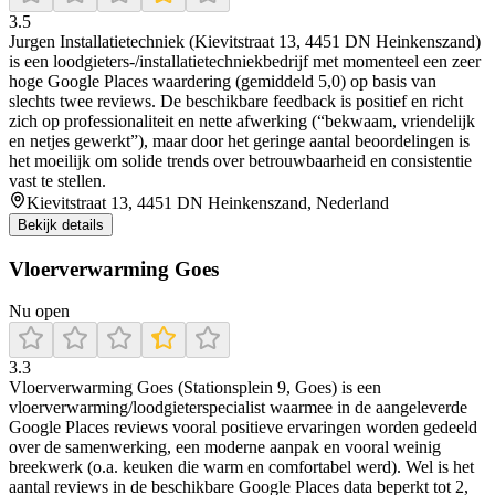
3.5
Jurgen Installatietechniek (Kievitstraat 13, 4451 DN Heinkenszand)
is een loodgieters-/installatietechniekbedrijf met momenteel een zeer
hoge Google Places waardering (gemiddeld 5,0) op basis van
slechts twee reviews. De beschikbare feedback is positief en richt
zich op professionaliteit en nette afwerking (“bekwaam, vriendelijk
en netjes gewerkt”), maar door het geringe aantal beoordelingen is
het moeilijk om solide trends over betrouwbaarheid en consistentie
vast te stellen.
Kievitstraat 13, 4451 DN Heinkenszand, Nederland
Bekijk details
Vloerverwarming Goes
Nu open
3.3
Vloerverwarming Goes (Stationsplein 9, Goes) is een
vloerverwarming/loodgieterspecialist waarmee in de aangeleverde
Google Places reviews vooral positieve ervaringen worden gedeeld
over de samenwerking, een moderne aanpak en vooral weinig
breekwerk (o.a. keuken die warm en comfortabel werd). Wel is het
aantal reviews in de beschikbare Google Places data beperkt tot 2,