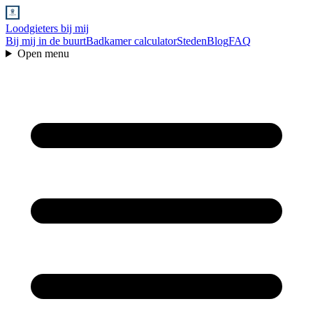
Loodgieters bij mij
Bij mij in de buurt
Badkamer calculator
Steden
Blog
FAQ
Open menu