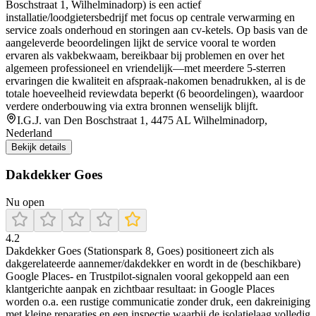
Boschstraat 1, Wilhelminadorp) is een actief
installatie/loodgietersbedrijf met focus op centrale verwarming en
service zoals onderhoud en storingen aan cv-ketels. Op basis van de
aangeleverde beoordelingen lijkt de service vooral te worden
ervaren als vakbekwaam, bereikbaar bij problemen en over het
algemeen professioneel en vriendelijk—met meerdere 5-sterren
ervaringen die kwaliteit en afspraak-nakomen benadrukken, al is de
totale hoeveelheid reviewdata beperkt (6 beoordelingen), waardoor
verdere onderbouwing via extra bronnen wenselijk blijft.
I.G.J. van Den Boschstraat 1, 4475 AL Wilhelminadorp,
Nederland
Bekijk details
Dakdekker Goes
Nu open
4.2
Dakdekker Goes (Stationspark 8, Goes) positioneert zich als
dakgerelateerde aannemer/dakdekker en wordt in de (beschikbare)
Google Places- en Trustpilot-signalen vooral gekoppeld aan een
klantgerichte aanpak en zichtbaar resultaat: in Google Places
worden o.a. een rustige communicatie zonder druk, een dakreiniging
met kleine reparaties en een inspectie waarbij de isolatielaag volledig