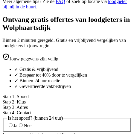
Meer algemene tips? Zie de
FAQ
of zoek op locatie via
loodgieter
bij mij in de buurt
.
Ontvang gratis offertes van loodgieters in
Wolphaartsdijk
Binnen 2 minuten geregeld. Gratis en vrijblijvend vergelijken van
loodgieters in jouw regio.
Jouw gegevens zijn veilig
✓ Gratis & vrijblijvend
✓ Bespaar tot 40% door te vergelijken
✓ Binnen 24 uur reactie
✓ Geverifieerde vakbedrijven
Stap
1
:
Spoed
Stap
2
:
Klus
Stap
3
:
Adres
Stap
4
:
Contact
Is het spoed? (binnen 24 uur)
Ja
Nee