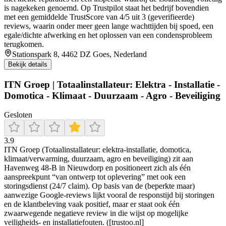
is nagekeken genoemd. Op Trustpilot staat het bedrijf bovendien
met een gemiddelde TrustScore van 4/5 uit 3 (geverifieerde)
reviews, waarin onder meer geen lange wachttijden bij spoed, een
egale/dichte afwerking en het oplossen van een condensprobleem
terugkomen.
Stationspark 8, 4462 DZ Goes, Nederland
Bekijk details
ITN Groep | Totaalinstallateur: Elektra - Installatie -
Domotica - Klimaat - Duurzaam - Agro - Beveiliging
Gesloten
3.9
ITN Groep (Totaalinstallateur: elektra-installatie, domotica,
klimaat/verwarming, duurzaam, agro en beveiliging) zit aan
Havenweg 48-B in Nieuwdorp en positioneert zich als één
aanspreekpunt “van ontwerp tot oplevering” met ook een
storingsdienst (24/7 claim). Op basis van de (beperkte maar)
aanwezige Google-reviews lijkt vooral de responstijd bij storingen
en de klantbeleving vaak positief, maar er staat ook één
zwaarwegende negatieve review in die wijst op mogelijke
veiligheids- en installatiefouten. ([trustoo.nl]