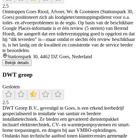
2.5
Ontstoppen Goes Riool, Afvoer, Wc & Gootsteen (Stationspark 30,
Goes) positioneert zich als loodgieter/ontstoppingsdienst voor o.a.
toilet- en afvoerproblemen in de regio. Op basis van de beschikbare
Google Places-informatie is er één review (5 sterren) van Berend
Hoedt, die aangeeft dat een toiletverstopping goed is opgelost en dat
hij “dik tevreden” is—maar omdat er slechts één review beschikbaar
is, is het lastig om de kwaliteit en consistentie van de service breder
te beoordelen.
Stationspark 30, 4462 DZ Goes, Nederland
Bekijk details
DWT groep
Gesloten
2.5
DWT Groep B.V., gevestigd in Goes, is een erkend leerbedrijf
gespecialiseerd in installatie van sanitair en bredere
installatietechniek. Ze bieden een gevarieerd dienstenpakket
inclusief elektrotechniek, CV- en warmtepompsystemen en smart-
home toepassingen, en dragen bij aan VMBO-opleidingen.
Ondanks hun technische aanbod tonen klantrecensies gemengde