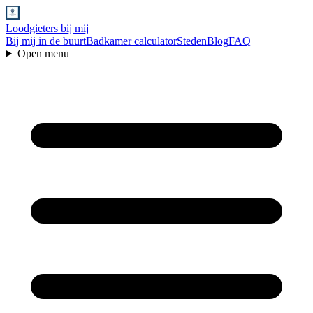
Loodgieters bij mij
Bij mij in de buurt
Badkamer calculator
Steden
Blog
FAQ
Open menu