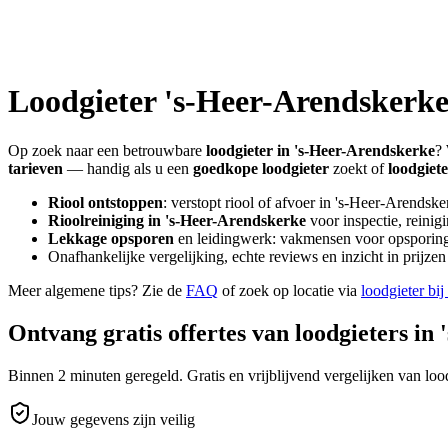
Loodgieter
's-Heer-Arendskerk
Op zoek naar een betrouwbare
loodgieter in
's-Heer-Arendskerke
? 
tarieven
— handig als u een
goedkope loodgieter
zoekt of
loodgiet
Riool ontstoppen
: verstopt riool of afvoer in
's-Heer-Arendske
Rioolreiniging in
's-Heer-Arendskerke
voor inspectie, reinig
Lekkage opsporen
en leidingwerk: vakmensen voor opsporing 
Onafhankelijke vergelijking, echte reviews en inzicht in prijz
Meer algemene tips? Zie de
FAQ
of zoek op locatie via
loodgieter bij
Ontvang gratis offertes van loodgieters in
Binnen 2 minuten geregeld. Gratis en vrijblijvend vergelijken van lood
Jouw gegevens zijn veilig