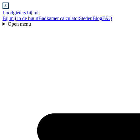
Loodgieters bij mij
Bij mij in de buurt
Badkamer calculator
Steden
Blog
FAQ
Open menu