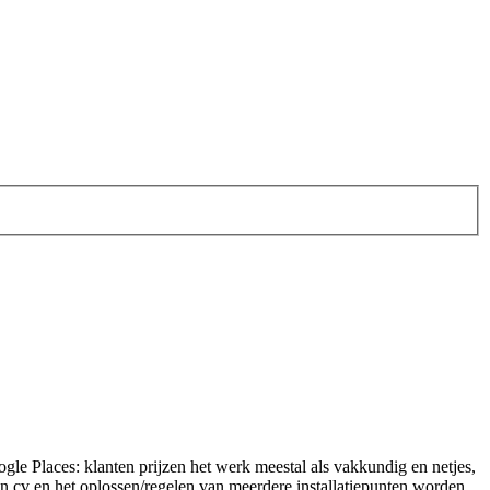
oogle Places: klanten prijzen het werk meestal als vakkundig en netjes,
en cv en het oplossen/regelen van meerdere installatiepunten worden