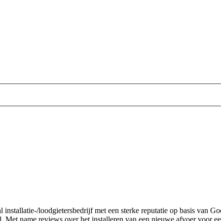
 installatie-/loodgietersbedrijf met een sterke reputatie op basis van G
d. Met name reviews over het installeren van een nieuwe afvoer voor e