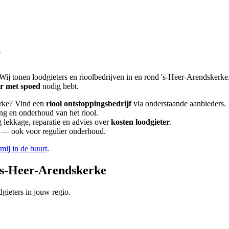
e
Wij tonen loodgieters en rioolbedrijven in en rond
's-Heer-Arendskerke
er met spoed
nodig hebt.
rke
? Vind een
riool ontstoppingsbedrijf
via onderstaande aanbieders.
ing en onderhoud van het riool.
lekkage, reparatie en advies over
kosten loodgieter
.
en — ook voor regulier onderhoud.
 mij in de buurt
.
's-Heer-Arendskerke
gieters in jouw regio.