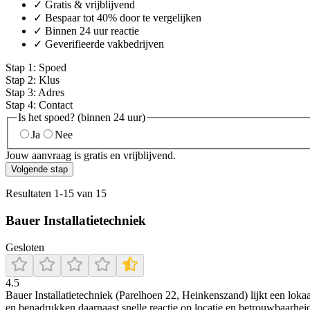
✓ Gratis & vrijblijvend
✓ Bespaar tot 40% door te vergelijken
✓ Binnen 24 uur reactie
✓ Geverifieerde vakbedrijven
Stap
1
:
Spoed
Stap
2
:
Klus
Stap
3
:
Adres
Stap
4
:
Contact
Is het spoed? (binnen 24 uur)
Ja
Nee
Jouw aanvraag is gratis en vrijblijvend.
Volgende stap
Resultaten
1
-
15
van
15
Bauer Installatietechniek
Gesloten
4.5
Bauer Installatietechniek (Parelhoen 22, Heinkenszand) lijkt een lokaal
en benadrukken daarnaast snelle reactie op locatie en betrouwbaarhei